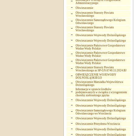
Informacja o Wszczęciu Postępowania
Administracyjnego
Obwieszczenie
Obwieszczenie Starosty Powiatu
Wrocławskiego
Obwieszczenie Samorządowego Kolegium
Odwoławczego
Obwieszczenie Starosty Powiatu
Wrocławskiego
Obwieszczenie Wojewody Dolnośląskiego
Obwieszczenie Wojewody Dolnośląskiego
Obwieszczenie Państwowe Gospodarstwo
Wodne Wody Polskie
Obwieszczenie Państwowe Gospodarstwo
Wodne Wody Polskie
Obwieszczenie Państwowe Gospodarstwo
Wodne Wody Polskie
Obwieszczenie Starosty Powiatu
Wrocławskiego nr SP-GN.6740.15.2024.BJ
OBWIESZCZENIE WOJEWODY
DOLNOŚLĄSKIEGO
Obwieszczenie Marszałka Województwa
Dolnośląskiego
Informacja w sprawie środków
podejmowanych w związku z wystąpieniem
choroby niebieskiego języka
Obwieszczenie Wojewody Dolnośląskiego
Obwieszczenie Wojewody Dolnośląskiego
Obwieszczenie Samorządowego Kolegium
Odwoławczego we Wrocławiu
Obwieszczenie Wojewody Dolnośląskiego
Obwieszczenie Prezydenta Wrocławia
Obwieszczenie Wojewody Dolnośląskiego
Obwieszczenie Wojewody Dolnośląskiego