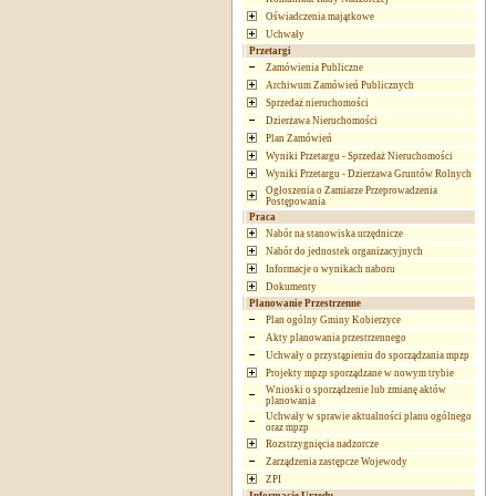
Oświadczenia majątkowe
Uchwały
Przetargi
Zamówienia Publiczne
Archiwum Zamówień Publicznych
Sprzedaż nieruchomości
Dzierżawa Nieruchomości
Plan Zamówień
Wyniki Przetargu - Sprzedaż Nieruchomości
Wyniki Przetargu - Dzierżawa Gruntów Rolnych
Ogłoszenia o Zamiarze Przeprowadzenia
Postępowania
Praca
Nabór na stanowiska urzędnicze
Nabór do jednostek organizacyjnych
Informacje o wynikach naboru
Dokumenty
Planowanie Przestrzenne
Plan ogólny Gminy Kobierzyce
Akty planowania przestrzennego
Uchwały o przystąpieniu do sporządzania mpzp
Projekty mpzp sporządzane w nowym trybie
Wnioski o sporządzenie lub zmianę aktów
planowania
Uchwały w sprawie aktualności planu ogólnego
oraz mpzp
Rozstrzygnięcia nadzorcze
Zarządzenia zastępcze Wojewody
ZPI