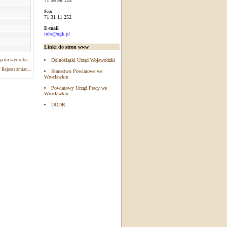
71 36 98 125
Fax
:
71 31 11 252
E-mail
info@ugk.pl
Linki do stron www
a do wydruku...
Dolnośląski Urząd Wojewódzki
Rejestr zmian...
Starostwo Powiatowe we
Wrocławkiu
Powiatowy Urząd Pracy we
Wrocławkiu
DODR