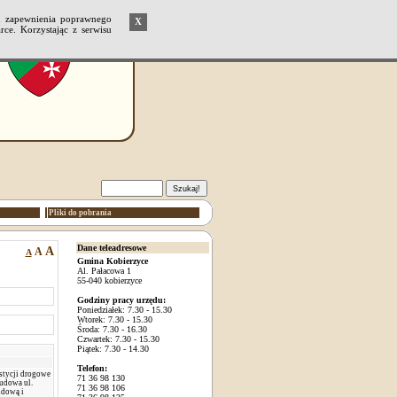
u zapewnienia poprawnego
X
ce. Korzystając z serwisu
Pliki do pobrania
Dane teleadresowe
A
A
A
Gmina Kobierzyce
Al. Pałacowa 1
55-040 kobierzyce
Godziny pracy urzędu:
Poniedziałek: 7.30 - 15.30
Wtorek: 7.30 - 15.30
Środa: 7.30 - 16.30
Czwartek: 7.30 - 15.30
Piątek: 7.30 - 14.30
Telefon:
stycji drogowe
71 36 98 130
udowa ul.
71 36 98 106
udową i