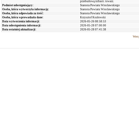
przebudową infrastr. towarz.
Podmiot udostępniający:
Starosta Powiatu Wrocławskiego
Osoba, która wytworzyła informację:
Starosta Powiatu Wrocławskiego
Osoba, która odpowiada za treść:
Starosta Powiatu Wrocławskiego
Osoba, która wprowadzała dane:
Krzysztof Kozłowski
Data wytworzenia informacji:
2026-05-26 08:58:53
Data udostępnienia informacji:
2026-05-28 07:00:00
Data ostatniej aktualizacji:
2026-05-28 07:41:38
Wersj