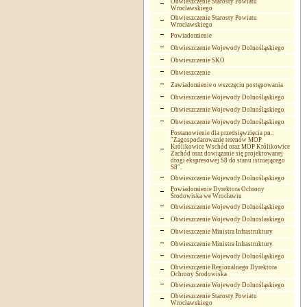
Obwieszczenie Starosty Powiatu
Wrocławskiego
Obwieszczenie Starosty Powiatu
Wrocławskiego
Powiadomienie
Obwieszczenie Wojewody Dolnośląskiego
Obwieszczenie SKO
Obwieszczenie
Zawiadomienie o wszczęciu postępowania
Obwieszczenie Wojewody Dolnośląskiego
Obwieszczenie Wojewody Dolnośląskiego
Obwieszczenie Wojewody Dolnośląskiego
Postanowienie dla przedsięwzięcia pn.:
"Zagospodarowanie terenów MOP
Królikowice Wschód oraz MOP Królikowice
Zachód oraz dowiązanie się projektowanej
drogi ekspresowej S8 do stanu istniejącego
S8".
Obwieszczenie Wojewody Dolnośląskiego
Powiadomienie Dyrektora Ochrony
Środowiska we Wrocławiu
Obwieszczenie Wojewody Dolnośląskiego
Obwieszczenie Wojewody Dolnoslaskiego
Obwieszczenie Ministra Infrastruktury
Obwieszczenie Ministra Infrastruktury
Obwieszczenie Wojewody Dolnośląskiego
Obwieszczenie Regionalnego Dyrektora
Ochrony Środowiska
Obwieszczenie Wojewody Dolnośląskiego
Obwieszczenie Starosty Powiatu
Wrocławskiego