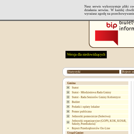
Nasz serwis wykorzystuje pliki 
działania serwisu. W każdej chwi
wyrażasz zgodę na przechowywanie
Wersja dla niedowidzących
Statystyki
Rejestr z
Gmina
Statut
Statut - Młodzieżowa Rada Gminy
Statut - Rada Seniorów Gminy Kobierzyce
Budżet
Podatki i opłaty lokalne
Pomoc publiczna
Jednostki pomocnicze (Sołectwa)
Jednostki organizacyjne (GOPS, KOK, KOSiR,
Szkoły, Przedszkola)
Rejestr Przedsiębiorców On-Line
Urząd Gminy