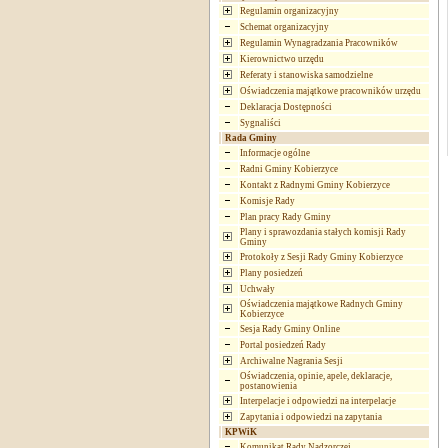
Regulamin organizacyjny
Schemat organizacyjny
Regulamin Wynagradzania Pracowników
Kierownictwo urzędu
Referaty i stanowiska samodzielne
Oświadczenia majątkowe pracowników urzędu
Deklaracja Dostępności
Sygnaliści
Rada Gminy
Informacje ogólne
Radni Gminy Kobierzyce
Kontakt z Radnymi Gminy Kobierzyce
Komisje Rady
Plan pracy Rady Gminy
Plany i sprawozdania stałych komisji Rady
Gminy
Protokoły z Sesji Rady Gminy Kobierzyce
Plany posiedzeń
Uchwały
Oświadczenia majątkowe Radnych Gminy
Kobierzyce
Sesja Rady Gminy Online
Portal posiedzeń Rady
Archiwalne Nagrania Sesji
Oświadczenia, opinie, apele, deklaracje,
postanowienia
Interpelacje i odpowiedzi na interpelacje
Zapytania i odpowiedzi na zapytania
KPWiK
Komunikat Rady Nadzorczej