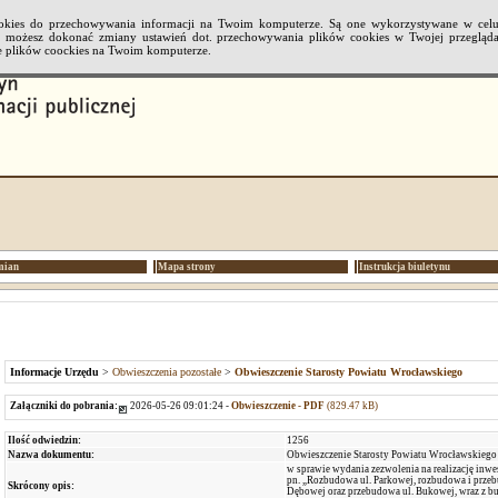
cookies do przechowywania informacji na Twoim komputerze. Są one wykorzystywane w cel
li możesz dokonać zmiany ustawień dot. przechowywania plików cookies w Twojej przeglądar
 plików coockies na Twoim komputerze.
mian
Mapa strony
Instrukcja biuletynu
Informacje Urzędu
>
Obwieszczenia pozostałe
>
Obwieszczenie Starosty Powiatu Wrocławskiego
Załączniki do pobrania:
2026-05-26 09:01:24 -
Obwieszczenie - PDF
(829.47 kB)
Ilość odwiedzin:
1256
Nazwa dokumentu:
Obwieszczenie Starosty Powiatu Wrocławskiego
w sprawie wydania zezwolenia na realizację inwe
pn. „Rozbudowa ul. Parkowej, rozbudowa i przeb
Skrócony opis:
Dębowej oraz przebudowa ul. Bukowej, wraz z b