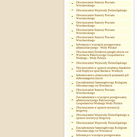
Obwieszczenie Starosty Powiatu
Wrocławskiego
Obwieszczenie Wojewody Dolnośląskiego
Obwieszczenie Starosty Powiatu
Wrocławskiego
Obwieszczenie Starosty Powiatu
Wrocławskiego
Obwieszczenie Starosty Powiatu
Wrocławskiego
Obwieszczenie Starosty Powiatu
Wrocławskiego
Informacja o wszczęciu postępowania
administracyjnego - Wody Polskie
Obwieszczenie Dyrektora zarządu zlewni we
Wrocławiu Państwowego Gospodarstwa
Wodnego - Wody Polskie
Obwieszczenie Wojewody Dolnośląskiego
Obwieszczenie w sprawie ustalenia charakteru
wód Dopływu spod Racławic Wielkich
Informowanie o planowanych pomiarach pól
elektromagnetycznych
Zawiadomienie Samorządowego Kolegium
Odwoławczego we Wrocławiu
Obwieszczenie Starosty Powiatu
Wrocławskiego
Zawiadomienie o wszczęciu postępowania
administracyjnego Państwowego
Gospodarstwa Wodnego Wody Polskie
Obwieszczenie w sprawie inwestycji
drogowej
Obwieszczenie Wojewody Dolnośląskiego w
sprawie inwestycji drogowej
Obwieszczenie Wojewody Dolnośląskiego
Zawiadomienie Samorządowego Kolegium
Odwoławczego we Wrocławiu
Informacja o wszczęciu postępowania