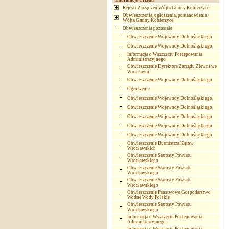
Informacje Urzędu
Rejestr Zarządzeń Wójta Gminy Kobierzyce
Obwieszczenia, ogłoszenia, postanowienia
Wójta Gminy Kobierzyce
Obwieszczenia pozostałe
Obwieszczenie Wojewody Dolnośląskiego
Obwieszczenie Wojewody Dolnośląskiego
Informacja o Wszczęciu Postępowania
Administracyjnego
Obwieszczenie Dyrektora Zarządu Zlewni we
Wrocławiu
Obwieszczenie Wojewody Dolnośląskiego
Ogłoszenie
Obwieszczenie Wojewody Dolnośląskiego
Obwieszczenie Wojewody Dolnośląskiego
Obwieszczenie Wojewody Dolnośląskiego
Obwieszczenie Wojewody Dolnośląskiego
Obwieszczenie Wojewody Dolnośląskiego
Obwieszczenie Burmistrza Kątów
Wrocławskich
Obwieszczenie Starosty Powiatu
Wrocławskiego
Obwieszczenie Starosty Powiatu
Wrocławskiego
Obwieszczenie Starosty Powiatu
Wrocławskiego
Obwieszczenie Państwowe Gospodarstwo
Wodne Wody Polskie
Obwieszczenie Starosty Powiatu
Wrocławskiego
Informacja o Wszczęciu Postępowania
Administracyjnego