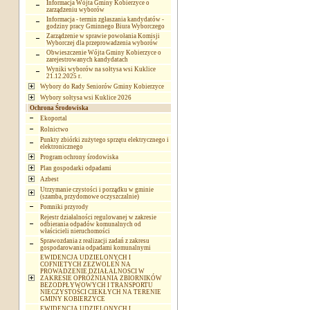
Informacja Wójta Gminy Kobierzyce o
zarządzeniu wyborów
Informacja - termin zgłaszania kandydatów -
godziny pracy Gminnego Biura Wyborczego
Zarządzenie w sprawie powołania Komisji
Wyborczej dla przeprowadzenia wyborów
Obwieszczenie Wójta Gminy Kobierzyce o
zarejestrowanych kandydatach
Wyniki wyborów na sołtysa wsi Kuklice
21.12.2025 r.
Wybory do Rady Seniorów Gminy Kobierzyce
Wybory sołtysa wsi Kuklice 2026
Ochrona Środowiska
Ekoportal
Rolnictwo
Punkty zbiórki zużytego sprzętu elektrycznego i
elektronicznego
Program ochrony środowiska
Plan gospodarki odpadami
Azbest
Utrzymanie czystości i porządku w gminie
(szamba, przydomowe oczyszczalnie)
Pomniki przyrody
Rejestr działalności regulowanej w zakresie
odbierania odpadów komunalnych od
właścicieli nieruchomości
Sprawozdania z realizacji zadań z zakresu
gospodarowania odpadami komunalnymi
EWIDENCJA UDZIELONYCH I
COFNIETYCH ZEZWOLEŃ NA
PROWADZENIE DZIAŁALNOSCI W
ZAKRESIE OPRÓŻNIANIA ZBIORNIKÓW
BEZODPŁYWOWYCH I TRANSPORTU
NIECZYSTOŚCI CIEKŁYCH NA TERENIE
GMINY KOBIERZYCE
EWIDENCJA UDZIELONYCH I