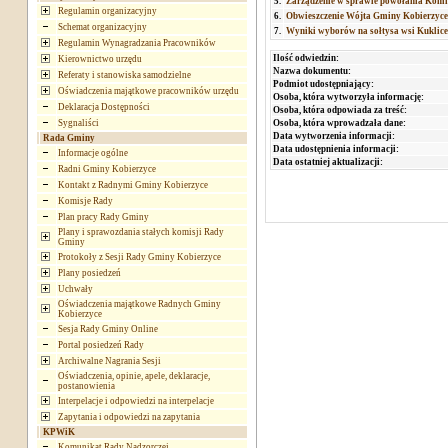
5.
Zarządzenie w sprawie powołania Komi
Regulamin organizacyjny
6.
Obwieszczenie Wójta Gminy Kobierzyce
Schemat organizacyjny
7.
Wyniki wyborów na sołtysa wsi Kuklice 
Regulamin Wynagradzania Pracowników
Ilość odwiedzin:
Kierownictwo urzędu
Nazwa dokumentu:
Referaty i stanowiska samodzielne
Podmiot udostępniający:
Oświadczenia majątkowe pracowników urzędu
Osoba, która wytworzyła informację:
Deklaracja Dostępności
Osoba, która odpowiada za treść:
Sygnaliści
Osoba, która wprowadzała dane:
Data wytworzenia informacji:
Rada Gminy
Data udostępnienia informacji:
Informacje ogólne
Data ostatniej aktualizacji:
Radni Gminy Kobierzyce
Kontakt z Radnymi Gminy Kobierzyce
Komisje Rady
Plan pracy Rady Gminy
Plany i sprawozdania stałych komisji Rady
Gminy
Protokoły z Sesji Rady Gminy Kobierzyce
Plany posiedzeń
Uchwały
Oświadczenia majątkowe Radnych Gminy
Kobierzyce
Sesja Rady Gminy Online
Portal posiedzeń Rady
Archiwalne Nagrania Sesji
Oświadczenia, opinie, apele, deklaracje,
postanowienia
Interpelacje i odpowiedzi na interpelacje
Zapytania i odpowiedzi na zapytania
KPWiK
Komunikat Rady Nadzorczej