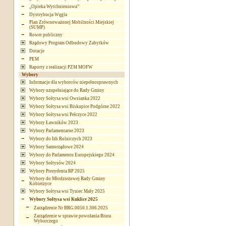
„Opieka Wytchnieniowa”
Dystrybucja Węgla
Plan Zrównoważonej Mobilności Miejskiej
(SUMP)
Rower publiczny
Rządowy Program Odbudowy Zabytków
Dotacje
PEM
Raporty z realizacji PZM MOFW
Wybory
Informacje dla wyborców niepełnosprawnych
Wybory uzupełniające do Rady Gminy
Wybory Sołtysa wsi Owsianka 2022
Wybory Sołtysa wsi Biskupice Podgórne 2022
Wybory Sołtysa wsi Pełczyce 2022
Wybory Ławników 2023
Wybory Parlamentarne 2023
Wybory do Izb Rolniczych 2023
Wybory Samorządowe 2024
Wybory do Parlamentu Europejskiego 2024
Wybory Sołtysów 2024
Wybory Prezydenta RP 2025
Wybory do Młodzieżowej Rady Gminy
Kobierzyce
Wybory Sołtysa wsi Tyniec Mały 2025
Wybory Sołtysa wsi Kuklice 2025
Zarządzenie Nr BRG.0050.1.306.2025
Zarządzenie w sprawie powołania Biura
Wyborczego