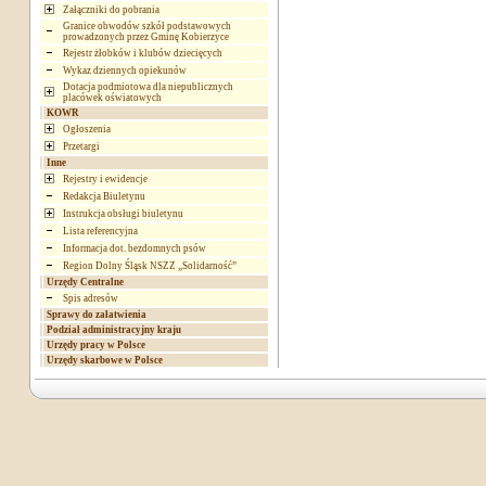
Załączniki do pobrania
Granice obwodów szkół podstawowych
prowadzonych przez Gminę Kobierzyce
Rejestr żłobków i klubów dziecięcych
Wykaz dziennych opiekunów
Dotacja podmiotowa dla niepublicznych
placówek oświatowych
KOWR
Ogłoszenia
Przetargi
Inne
Rejestry i ewidencje
Redakcja Biuletynu
Instrukcja obsługi biuletynu
Lista referencyjna
Informacja dot. bezdomnych psów
Region Dolny Śląsk NSZZ „Solidarność”
Urzędy Centralne
Spis adresów
Sprawy do załatwienia
Podział administracyjny kraju
Urzędy pracy w Polsce
Urzędy skarbowe w Polsce