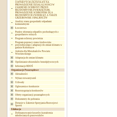
COFNIETYCH ZEZWOLEŃ NA
PROWADZENIE DZIAŁALNOSCI W
ZAKRESIE OCHRONY PRZED
BEZDOMNYMI ZWIERZĘTAMI,
PROWADZENIE SCHRONISK DLA
BEZDOMNYCH ZWIERZĄT, A TAKŻE
GRZEBOWISK I SPALRNI ZW
Analizy stanu gospodarki odpadami
komunalnymi
Łowiectwo
Punkty zbierania odpadów pochodzących z
gospodarstw rolnych
Program ochrony powietrza
Program poprawy stanu środowiska
przyrodniczego i adaptacji do zmian klimatu w
gminie Kobierzyce
Ankieta dla Mieszkańców Powiatu
Wrocławskiego
Adaptacja do zmian klimatu
Opróżnianie zbiorników bezodpływowych
Informacje RDOŚ
Organizacje Pozarządowe
Aktualności
Wykaz stowarzyszeń
Uchwały
Ogłoszenia o konkursie
Rozstrzygnięcia konkursów
Oferty organizacji pozarządowych
Dokumenty do pobrania
Dotacje w Zakresie Sprzyjania Rozwojowi
Sportu
Edukacja
Dofinansowanie kosztów kształcenia
młodocianych pracowników