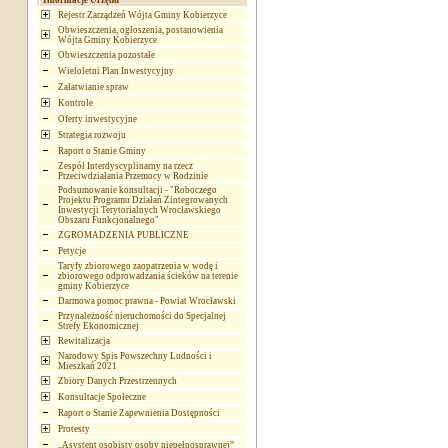
Informacje Urzędu
Rejestr Zarządzeń Wójta Gminy Kobierzyce
Obwieszczenia, ogłoszenia, postanowienia
Wójta Gminy Kobierzyce
Obwieszczenia pozostałe
Wieloletni Plan Inwestycyjny
Załatwianie spraw
Kontrole
Oferty inwestycyjne
Strategia rozwoju
Raport o Stanie Gminy
Zespół Interdyscyplinarny na rzecz
Przeciwdziałania Przemocy w Rodzinie
Podsumowanie konsultacji - "Roboczego
Projektu Programu Działań Zintegrowanych
Inwestycji Terytorialnych Wrocławskiego
Obszaru Funkcjonalnego"
ZGROMADZENIA PUBLICZNE
Petycje
Taryfy zbiorowego zaopatrzenia w wodę i
zbiorowego odprowadzania ścieków na terenie
gminy Kobierzyce
Darmowa pomoc prawna - Powiat Wrocławski
Przynależność nieruchomości do Specjalnej
Strefy Ekonomicznej
Rewitalizacja
Narodowy Spis Powszechny Ludności i
Mieszkań 2021
Zbiory Danych Przestrzennych
Konsultacje Społeczne
Raport o Stanie Zapewnienia Dostępności
Protesty
„Asystent osobisty osoby niepełnosprawnej”