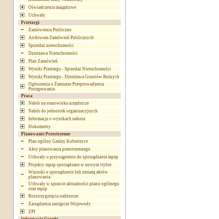
Oświadczenia majątkowe
Uchwały
Przetargi
Zamówienia Publiczne
Archiwum Zamówień Publicznych
Sprzedaż nieruchomości
Dzierżawa Nieruchomości
Plan Zamówień
Wyniki Przetargu - Sprzedaż Nieruchomości
Wyniki Przetargu - Dzierżawa Gruntów Rolnych
Ogłoszenia o Zamiarze Przeprowadzenia
Postępowania
Praca
Nabór na stanowiska urzędnicze
Nabór do jednostek organizacyjnych
Informacje o wynikach naboru
Dokumenty
Planowanie Przestrzenne
Plan ogólny Gminy Kobierzyce
Akty planowania przestrzennego
Uchwały o przystąpieniu do sporządzania mpzp
Projekty mpzp sporządzane w nowym trybie
Wnioski o sporządzenie lub zmianę aktów
planowania
Uchwały w sprawie aktualności planu ogólnego
oraz mpzp
Rozstrzygnięcia nadzorcze
Zarządzenia zastępcze Wojewody
ZPI