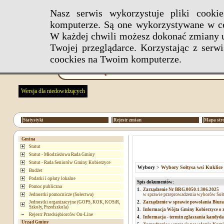
Nasz serwis wykorzystuje pliki cook
komputerze. Są one wykorzystywane w ce
W każdej chwili możesz dokonać zmiany u
Twojej przeglądarce. Korzystając z ser
coockies na Twoim komputerze.
Wersja dla niedowidzących
Statystyki
Rejestr zmian
Mapa str
Gmina
Statut
Statut - Młodzieżowa Rada Gminy
Statut - Rada Seniorów Gminy Kobierzyce
Wybory
>
Wybory Sołtysa wsi Kuklice
Budżet
Podatki i opłaty lokalne
Spis dokumentów:
Pomoc publiczna
1.
Zarządzenie Nr BRG.0050.1.306.2025
Jednostki pomocnicze (Sołectwa)
w sprawie przeprowadzenia wyborów Sołt
Jednostki organizacyjne (GOPS, KOK, KOSiR,
2.
Zarządzenie w sprawie powołania Biur
Szkoły, Przedszkola)
3.
Informacja Wójta Gminy Kobierzyce o 
Rejestr Przedsiębiorców On-Line
4.
Informacja - termin zgłaszania kandyd
Urząd Gminy