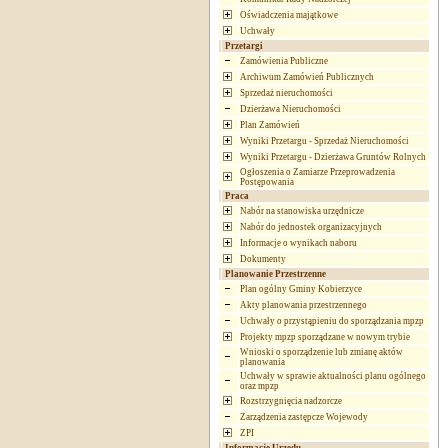
Oświadczenia majątkowe
Uchwały
Przetargi
Zamówienia Publiczne
Archiwum Zamówień Publicznych
Sprzedaż nieruchomości
Dzierżawa Nieruchomości
Plan Zamówień
Wyniki Przetargu - Sprzedaż Nieruchomości
Wyniki Przetargu - Dzierżawa Gruntów Rolnych
Ogłoszenia o Zamiarze Przeprowadzenia
Postępowania
Praca
Nabór na stanowiska urzędnicze
Nabór do jednostek organizacyjnych
Informacje o wynikach naboru
Dokumenty
Planowanie Przestrzenne
Plan ogólny Gminy Kobierzyce
Akty planowania przestrzennego
Uchwały o przystąpieniu do sporządzania mpzp
Projekty mpzp sporządzane w nowym trybie
Wnioski o sporządzenie lub zmianę aktów
planowania
Uchwały w sprawie aktualności planu ogólnego
oraz mpzp
Rozstrzygnięcia nadzorcze
Zarządzenia zastępcze Wojewody
ZPI