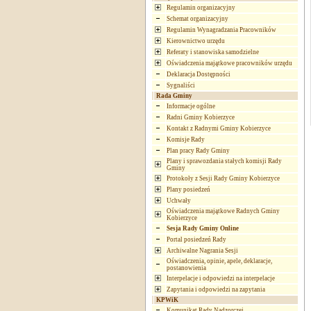
Regulamin organizacyjny
Schemat organizacyjny
Regulamin Wynagradzania Pracowników
Kierownictwo urzędu
Referaty i stanowiska samodzielne
Oświadczenia majątkowe pracowników urzędu
Deklaracja Dostępności
Sygnaliści
Rada Gminy
Informacje ogólne
Radni Gminy Kobierzyce
Kontakt z Radnymi Gminy Kobierzyce
Komisje Rady
Plan pracy Rady Gminy
Plany i sprawozdania stałych komisji Rady
Gminy
Protokoły z Sesji Rady Gminy Kobierzyce
Plany posiedzeń
Uchwały
Oświadczenia majątkowe Radnych Gminy
Kobierzyce
Sesja Rady Gminy Online
Portal posiedzeń Rady
Archiwalne Nagrania Sesji
Oświadczenia, opinie, apele, deklaracje,
postanowienia
Interpelacje i odpowiedzi na interpelacje
Zapytania i odpowiedzi na zapytania
KPWiK
Komunikat Rady Nadzorczej