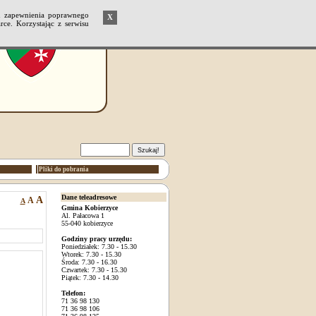
u zapewnienia poprawnego
X
ce. Korzystając z serwisu
Pliki do pobrania
Dane teleadresowe
A
A
A
Gmina Kobierzyce
Al. Pałacowa 1
55-040 kobierzyce
Godziny pracy urzędu:
Poniedziałek: 7.30 - 15.30
Wtorek: 7.30 - 15.30
Środa: 7.30 - 16.30
Czwartek: 7.30 - 15.30
Piątek: 7.30 - 14.30
Telefon:
71 36 98 130
71 36 98 106