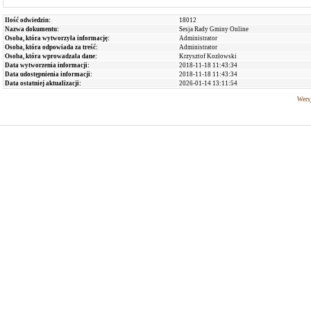
Ilość odwiedzin:
18012
Nazwa dokumentu:
Sesja Rady Gminy Online
Osoba, która wytworzyła informację:
Administrator
Osoba, która odpowiada za treść:
Administrator
Osoba, która wprowadzała dane:
Krzysztof Kozłowski
Data wytworzenia informacji:
2018-11-18 11:43:34
Data udostępnienia informacji:
2018-11-18 11:43:34
Data ostatniej aktualizacji:
2026-01-14 13:11:54
Wersj