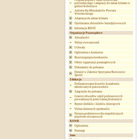
Program poprawy stanu środowiska
przyrodniczego i adaptacji do zmian klimatu w
gminie Kobierzyce
Ankieta dla Mieszkańców Powiatu
Wrocławskiego
Adaptacja do zmian klimatu
Opróżnianie zbiorników bezodpływowych
Informacje RDOŚ
Organizacje Pozarządowe
Aktualności
Wykaz stowarzyszeń
Uchwały
Ogłoszenia o konkursie
Rozstrzygnięcia konkursów
Oferty organizacji pozarządowych
Dokumenty do pobrania
Dotacje w Zakresie Sprzyjania Rozwojowi
Sportu
Edukacja
Dofinansowanie kosztów kształcenia
młodocianych pracowników
Załączniki do pobrania
Granice obwodów szkół podstawowych
prowadzonych przez Gminę Kobierzyce
Rejestr żłobków i klubów dziecięcych
Wykaz dziennych opiekunów
Dotacja podmiotowa dla niepublicznych
placówek oświatowych
KOWR
Ogłoszenia
Przetargi
Inne