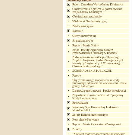
Informacje Urzędu
Rejestr Zarządzeń Wójta Gminy Kobierzyce
Obwieszczenia, ogłoszenia, postanowienia
Wójta Gminy Kobierzyce
Obwieszczenia pozostałe
Wieloletni Plan Inwestycyjny
Załatwianie spraw
Kontrole
Oferty inwestycyjne
Strategia rozwoju
Raport o Stanie Gminy
Zespół Interdyscyplinarny na rzecz
Przeciwdziałania Przemocy w Rodzinie
Podsumowanie konsultacji - "Roboczego
Projektu Programu Działań Zintegrowanych
Inwestycji Terytorialnych Wrocławskiego
Obszaru Funkcjonalnego"
ZGROMADZENIA PUBLICZNE
Petycje
Taryfy zbiorowego zaopatrzenia w wodę i
zbiorowego odprowadzania ścieków na terenie
gminy Kobierzyce
Darmowa pomoc prawna - Powiat Wrocławski
Przynależność nieruchomości do Specjalnej
Strefy Ekonomicznej
Rewitalizacja
Narodowy Spis Powszechny Ludności i
Mieszkań 2021
Zbiory Danych Przestrzennych
Konsultacje Społeczne
Raport o Stanie Zapewnienia Dostępności
Protesty
„Asystent osobisty osoby niepełnosprawnej”