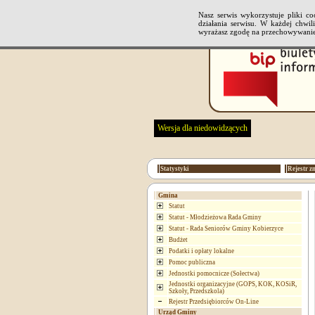
Nasz serwis wykorzystuje pliki 
działania serwisu. W każdej chwi
wyrażasz zgodę na przechowywanie
Wersja dla niedowidzących
Statystyki
Rejestr z
Gmina
Statut
Statut - Młodzieżowa Rada Gminy
Statut - Rada Seniorów Gminy Kobierzyce
Budżet
Podatki i opłaty lokalne
Pomoc publiczna
Jednostki pomocnicze (Sołectwa)
Jednostki organizacyjne (GOPS, KOK, KOSiR,
Szkoły, Przedszkola)
Rejestr Przedsiębiorców On-Line
Urząd Gminy