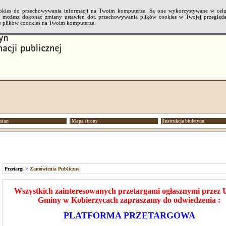
cookies do przechowywania informacji na Twoim komputerze. Są one wykorzystywane w cel
li możesz dokonać zmiany ustawień dot. przechowywania plików cookies w Twojej przeglądar
 plików coockies na Twoim komputerze.
mian
Mapa strony
Instrukcja biuletynu
Przetargi
>
Zamówienia Publiczne
Wszystkich zainteresowanych przetargami ogłasznymi przez 
Gminy w Kobierzycach zapraszamy do odwiedzenia :
PLATFORMA PRZETARGOWA