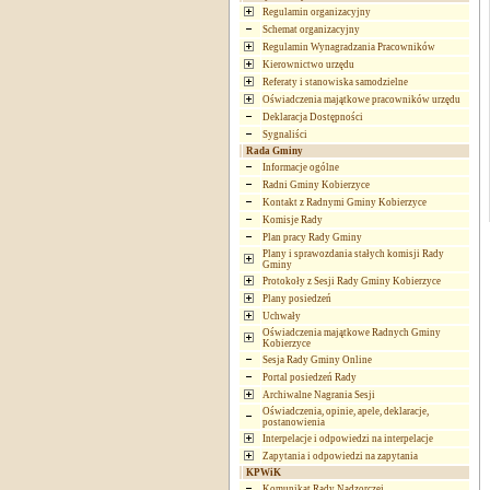
Regulamin organizacyjny
Schemat organizacyjny
Regulamin Wynagradzania Pracowników
Kierownictwo urzędu
Referaty i stanowiska samodzielne
Oświadczenia majątkowe pracowników urzędu
Deklaracja Dostępności
Sygnaliści
Rada Gminy
Informacje ogólne
Radni Gminy Kobierzyce
Kontakt z Radnymi Gminy Kobierzyce
Komisje Rady
Plan pracy Rady Gminy
Plany i sprawozdania stałych komisji Rady
Gminy
Protokoły z Sesji Rady Gminy Kobierzyce
Plany posiedzeń
Uchwały
Oświadczenia majątkowe Radnych Gminy
Kobierzyce
Sesja Rady Gminy Online
Portal posiedzeń Rady
Archiwalne Nagrania Sesji
Oświadczenia, opinie, apele, deklaracje,
postanowienia
Interpelacje i odpowiedzi na interpelacje
Zapytania i odpowiedzi na zapytania
KPWiK
Komunikat Rady Nadzorczej