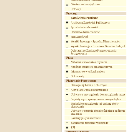
Oświadczenia majątkowe
Uchwały
Przetargi
Zamówienia Publiczne
Archiwum Zamówień Publicznych
Sprzedaż nieruchomości
Dzierżawa Nieruchomości
Plan Zamówień
Wyniki Przetargu - Sprzedaż Nieruchomości
Wyniki Przetargu - Dzierżawa Gruntów Rolnych
Ogłoszenia o Zamiarze Przeprowadzenia
Postępowania
Praca
Nabór na stanowiska urzędnicze
Nabór do jednostek organizacyjnych
Informacje o wynikach naboru
Dokumenty
Planowanie Przestrzenne
Plan ogólny Gminy Kobierzyce
Akty planowania przestrzennego
Uchwały o przystąpieniu do sporządzania mpzp
Projekty mpzp sporządzane w nowym trybie
Wnioski o sporządzenie lub zmianę aktów
planowania
Uchwały w sprawie aktualności planu ogólnego
oraz mpzp
Rozstrzygnięcia nadzorcze
Zarządzenia zastępcze Wojewody
ZPI