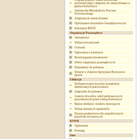
Program poprawy stanu środowiska
przyrodniczego i adaptacji do zmian klimatu w
gminie Kobierzyce
Ankieta dla Mieszkańców Powiatu
Wrocławskiego
Adaptacja do zmian klimatu
Opróżnianie zbiorników bezodpływowych
Informacje RDOŚ
Organizacje Pozarządowe
Aktualności
Wykaz stowarzyszeń
Uchwały
Ogłoszenia o konkursie
Rozstrzygnięcia konkursów
Oferty organizacji pozarządowych
Dokumenty do pobrania
Dotacje w Zakresie Sprzyjania Rozwojowi
Sportu
Edukacja
Dofinansowanie kosztów kształcenia
młodocianych pracowników
Załączniki do pobrania
Granice obwodów szkół podstawowych
prowadzonych przez Gminę Kobierzyce
Rejestr żłobków i klubów dziecięcych
Wykaz dziennych opiekunów
Dotacja podmiotowa dla niepublicznych
placówek oświatowych
KOWR
Ogłoszenia
Przetargi
Inne