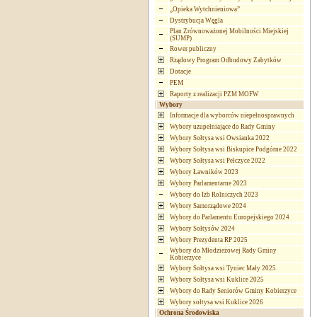
„Opieka Wytchnieniowa”
Dystrybucja Węgla
Plan Zrównoważonej Mobilności Miejskiej
(SUMP)
Rower publiczny
Rządowy Program Odbudowy Zabytków
Dotacje
PEM
Raporty z realizacji PZM MOFW
Wybory
Informacje dla wyborców niepełnosprawnych
Wybory uzupełniające do Rady Gminy
Wybory Sołtysa wsi Owsianka 2022
Wybory Sołtysa wsi Biskupice Podgórne 2022
Wybory Sołtysa wsi Pełczyce 2022
Wybory Ławników 2023
Wybory Parlamentarne 2023
Wybory do Izb Rolniczych 2023
Wybory Samorządowe 2024
Wybory do Parlamentu Europejskiego 2024
Wybory Sołtysów 2024
Wybory Prezydenta RP 2025
Wybory do Młodzieżowej Rady Gminy
Kobierzyce
Wybory Sołtysa wsi Tyniec Mały 2025
Wybory Sołtysa wsi Kuklice 2025
Wybory do Rady Seniorów Gminy Kobierzyce
Wybory sołtysa wsi Kuklice 2026
Ochrona Środowiska