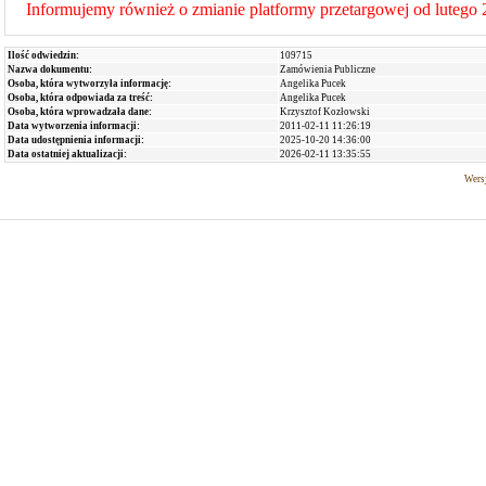
Informujemy również o zmianie platformy przetargowej od lutego 
Ilość odwiedzin:
109715
Nazwa dokumentu:
Zamówienia Publiczne
Osoba, która wytworzyła informację:
Angelika Pucek
Osoba, która odpowiada za treść:
Angelika Pucek
Osoba, która wprowadzała dane:
Krzysztof Kozłowski
Data wytworzenia informacji:
2011-02-11 11:26:19
Data udostępnienia informacji:
2025-10-20 14:36:00
Data ostatniej aktualizacji:
2026-02-11 13:35:55
Wersj