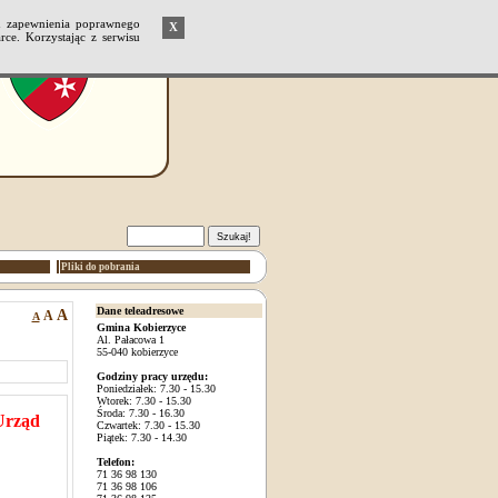
u zapewnienia poprawnego
X
ce. Korzystając z serwisu
Pliki do pobrania
Dane teleadresowe
A
A
A
Gmina Kobierzyce
Al. Pałacowa 1
55-040 kobierzyce
Godziny pracy urzędu:
Poniedziałek: 7.30 - 15.30
Wtorek: 7.30 - 15.30
Środa: 7.30 - 16.30
Urząd
Czwartek: 7.30 - 15.30
Piątek: 7.30 - 14.30
Telefon:
71 36 98 130
71 36 98 106