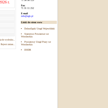
71 36 98 125
2026 r.
Fax
:
71 31 11 252
E-mail
info@ugk.pl
Linki do stron www
Dolnośląski Urząd Wojewódzki
Starostwo Powiatowe we
Wrocławkiu
a do wydruku...
Powiatowy Urząd Pracy we
Rejestr zmian...
Wrocławkiu
DODR