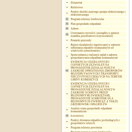
Ekoportal
Rolnictwo
Punkty zbiórki zużytego sprzętu elektrycznego i
elektronicznego
Program ochrony środowiska
Plan gospodarki odpadami
Azbest
Utrzymanie czystości i porządku w gminie
(szamba, przydomowe oczyszczalnie)
Pomniki przyrody
Rejestr działalności regulowanej w zakresie
odbierania odpadów komunalnych od
właścicieli nieruchomości
Sprawozdania z realizacji zadań z zakresu
gospodarowania odpadami komunalnymi
EWIDENCJA UDZIELONYCH I
COFNIETYCH ZEZWOLEŃ NA
PROWADZENIE DZIAŁALNOSCI W
ZAKRESIE OPRÓŻNIANIA ZBIORNIKÓW
BEZODPŁYWOWYCH I TRANSPORTU
NIECZYSTOŚCI CIEKŁYCH NA TERENIE
GMINY KOBIERZYCE
EWIDENCJA UDZIELONYCH I
COFNIETYCH ZEZWOLEŃ NA
PROWADZENIE DZIAŁALNOSCI W
ZAKRESIE OCHRONY PRZED
BEZDOMNYMI ZWIERZĘTAMI,
PROWADZENIE SCHRONISK DLA
BEZDOMNYCH ZWIERZĄT, A TAKŻE
GRZEBOWISK I SPALRNI ZW
Analizy stanu gospodarki odpadami
komunalnymi
Łowiectwo
Punkty zbierania odpadów pochodzących z
gospodarstw rolnych
Program ochrony powietrza