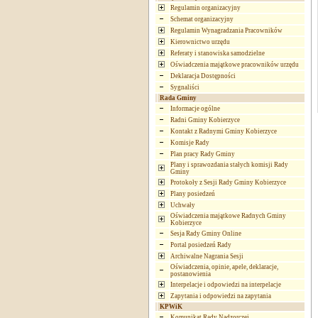
Regulamin organizacyjny
Schemat organizacyjny
Regulamin Wynagradzania Pracowników
Kierownictwo urzędu
Referaty i stanowiska samodzielne
Oświadczenia majątkowe pracowników urzędu
Deklaracja Dostępności
Sygnaliści
Rada Gminy
Informacje ogólne
Radni Gminy Kobierzyce
Kontakt z Radnymi Gminy Kobierzyce
Komisje Rady
Plan pracy Rady Gminy
Plany i sprawozdania stałych komisji Rady
Gminy
Protokoły z Sesji Rady Gminy Kobierzyce
Plany posiedzeń
Uchwały
Oświadczenia majątkowe Radnych Gminy
Kobierzyce
Sesja Rady Gminy Online
Portal posiedzeń Rady
Archiwalne Nagrania Sesji
Oświadczenia, opinie, apele, deklaracje,
postanowienia
Interpelacje i odpowiedzi na interpelacje
Zapytania i odpowiedzi na zapytania
KPWiK
Komunikat Rady Nadzorczej