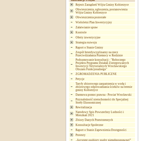
Informacje Urzędu
Rejestr Zarządzeń Wójta Gminy Kobierzyce
Obwieszczenia, ogłoszenia, postanowienia
Wójta Gminy Kobierzyce
Obwieszczenia pozostałe
Wieloletni Plan Inwestycyjny
Załatwianie spraw
Kontrole
Oferty inwestycyjne
Strategia rozwoju
Raport o Stanie Gminy
Zespół Interdyscyplinarny na rzecz
Przeciwdziałania Przemocy w Rodzinie
Podsumowanie konsultacji - "Roboczego
Projektu Programu Działań Zintegrowanych
Inwestycji Terytorialnych Wrocławskiego
Obszaru Funkcjonalnego"
ZGROMADZENIA PUBLICZNE
Petycje
Taryfy zbiorowego zaopatrzenia w wodę i
zbiorowego odprowadzania ścieków na terenie
gminy Kobierzyce
Darmowa pomoc prawna - Powiat Wrocławski
Przynależność nieruchomości do Specjalnej
Strefy Ekonomicznej
Rewitalizacja
Narodowy Spis Powszechny Ludności i
Mieszkań 2021
Zbiory Danych Przestrzennych
Konsultacje Społeczne
Raport o Stanie Zapewnienia Dostępności
Protesty
„Asystent osobisty osoby niepełnosprawnej”