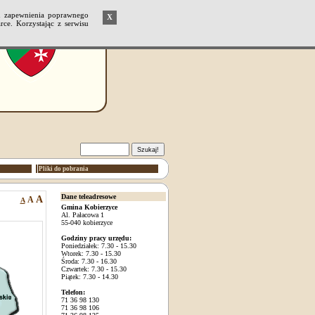
u zapewnienia poprawnego
X
ce. Korzystając z serwisu
Pliki do pobrania
Dane teleadresowe
A
A
A
Gmina Kobierzyce
Al. Pałacowa 1
55-040 kobierzyce
Godziny pracy urzędu:
Poniedziałek: 7.30 - 15.30
Wtorek: 7.30 - 15.30
Środa: 7.30 - 16.30
Czwartek: 7.30 - 15.30
Piątek: 7.30 - 14.30
Telefon:
71 36 98 130
71 36 98 106