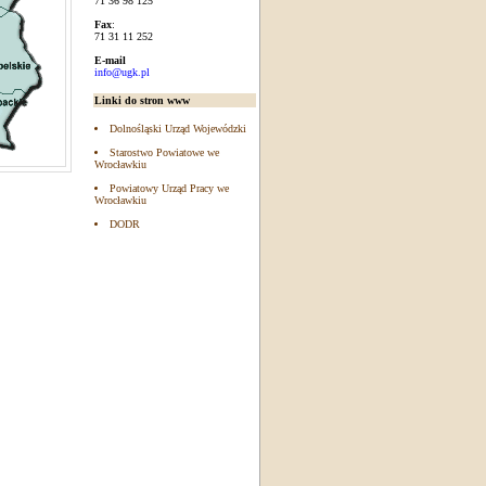
71 36 98 125
Fax
:
71 31 11 252
E-mail
info@ugk.pl
Linki do stron www
Dolnośląski Urząd Wojewódzki
Starostwo Powiatowe we
Wrocławkiu
Powiatowy Urząd Pracy we
Wrocławkiu
DODR