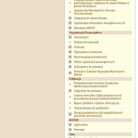
Program poprawy stanu środowiska
przyrodniczego i adaptacji do zmian klimatu w
gminie Kobierzyce
Ankieta dla Mieszkańców Powiatu
Wrocławskiego
Adaptacja do zmian klimatu
Opróżnianie zbiorników bezodpływowych
Informacje RDOŚ
Organizacje Pozarządowe
Aktualności
Wykaz stowarzyszeń
Uchwały
Ogłoszenia o konkursie
Rozstrzygnięcia konkursów
Oferty organizacji pozarządowych
Dokumenty do pobrania
Dotacje w Zakresie Sprzyjania Rozwojowi
Sportu
Edukacja
Dofinansowanie kosztów kształcenia
młodocianych pracowników
Załączniki do pobrania
Granice obwodów szkół podstawowych
prowadzonych przez Gminę Kobierzyce
Rejestr żłobków i klubów dziecięcych
Wykaz dziennych opiekunów
Dotacja podmiotowa dla niepublicznych
placówek oświatowych
KOWR
Ogłoszenia
Przetargi
Inne