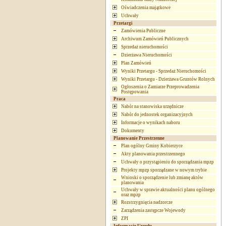
Oświadczenia majątkowe
Uchwały
Przetargi
Zamówienia Publiczne
Archiwum Zamówień Publicznych
Sprzedaż nieruchomości
Dzierżawa Nieruchomości
Plan Zamówień
Wyniki Przetargu - Sprzedaż Nieruchomości
Wyniki Przetargu - Dzierżawa Gruntów Rolnych
Ogłoszenia o Zamiarze Przeprowadzenia
Postępowania
Praca
Nabór na stanowiska urzędnicze
Nabór do jednostek organizacyjnych
Informacje o wynikach naboru
Dokumenty
Planowanie Przestrzenne
Plan ogólny Gminy Kobierzyce
Akty planowania przestrzennego
Uchwały o przystąpieniu do sporządzania mpzp
Projekty mpzp sporządzane w nowym trybie
Wnioski o sporządzenie lub zmianę aktów
planowania
Uchwały w sprawie aktualności planu ogólnego
oraz mpzp
Rozstrzygnięcia nadzorcze
Zarządzenia zastępcze Wojewody
ZPI