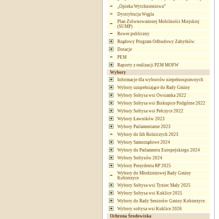
„Opieka Wytchnieniowa”
Dystrybucja Węgla
Plan Zrównoważonej Mobilności Miejskiej
(SUMP)
Rower publiczny
Rządowy Program Odbudowy Zabytków
Dotacje
PEM
Raporty z realizacji PZM MOFW
Wybory
Informacje dla wyborców niepełnosprawnych
Wybory uzupełniające do Rady Gminy
Wybory Sołtysa wsi Owsianka 2022
Wybory Sołtysa wsi Biskupice Podgórne 2022
Wybory Sołtysa wsi Pełczyce 2022
Wybory Ławników 2023
Wybory Parlamentarne 2023
Wybory do Izb Rolniczych 2023
Wybory Samorządowe 2024
Wybory do Parlamentu Europejskiego 2024
Wybory Sołtysów 2024
Wybory Prezydenta RP 2025
Wybory do Młodzieżowej Rady Gminy
Kobierzyce
Wybory Sołtysa wsi Tyniec Mały 2025
Wybory Sołtysa wsi Kuklice 2025
Wybory do Rady Seniorów Gminy Kobierzyce
Wybory sołtysa wsi Kuklice 2026
Ochrona Środowiska