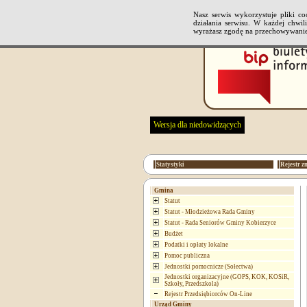
Nasz serwis wykorzystuje pliki 
działania serwisu. W każdej chwi
wyrażasz zgodę na przechowywanie
Wersja dla niedowidzących
Statystyki
Rejestr z
Gmina
Statut
Statut - Młodzieżowa Rada Gminy
Statut - Rada Seniorów Gminy Kobierzyce
Budżet
Podatki i opłaty lokalne
Pomoc publiczna
Jednostki pomocnicze (Sołectwa)
Jednostki organizacyjne (GOPS, KOK, KOSiR,
Szkoły, Przedszkola)
Rejestr Przedsiębiorców On-Line
Urząd Gminy