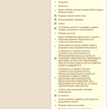
Ekoportal
Rolnictwo
Punkty zbiórki zużytego sprzętu elektrycznego i
elektronicznego
Program ochrony środowiska
Plan gospodarki odpadami
Azbest
Utrzymanie czystości i porządku w gminie
(szamba, przydomowe oczyszczalnie)
Pomniki przyrody
Rejestr działalności regulowanej w zakresie
odbierania odpadów komunalnych od
właścicieli nieruchomości
Sprawozdania z realizacji zadań z zakresu
gospodarowania odpadami komunalnymi
EWIDENCJA UDZIELONYCH I
COFNIETYCH ZEZWOLEŃ NA
PROWADZENIE DZIAŁALNOSCI W
ZAKRESIE OPRÓŻNIANIA ZBIORNIKÓW
BEZODPŁYWOWYCH I TRANSPORTU
NIECZYSTOŚCI CIEKŁYCH NA TERENIE
GMINY KOBIERZYCE
EWIDENCJA UDZIELONYCH I
COFNIETYCH ZEZWOLEŃ NA
PROWADZENIE DZIAŁALNOSCI W
ZAKRESIE OCHRONY PRZED
BEZDOMNYMI ZWIERZĘTAMI,
PROWADZENIE SCHRONISK DLA
BEZDOMNYCH ZWIERZĄT, A TAKŻE
GRZEBOWISK I SPALRNI ZW
Analizy stanu gospodarki odpadami
komunalnymi
Łowiectwo
Punkty zbierania odpadów pochodzących z
gospodarstw rolnych
Program ochrony powietrza