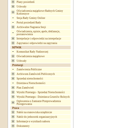
Plany posiedzeń
Uchwały
Oświadczenia majątkowe Radnych Gminy
Kobierzyce
Sesja Rady Gminy Online
Portal posiedzeń Rady
Archiwalne Nagrania Sesji
Oświadczenia, opinie, apele, deklaracje,
postanowienia
Interpelacje i odpowiedzi na interpelacje
Zapytania i odpowiedzi na zapytania
KPWiK
Komunikat Rady Nadzorczej
Oświadczenia majątkowe
Uchwały
Przetargi
Zamówienia Publiczne
Archiwum Zamówień Publicznych
Sprzedaż nieruchomości
Dzierżawa Nieruchomości
Plan Zamówień
Wyniki Przetargu - Sprzedaż Nieruchomości
Wyniki Przetargu - Dzierżawa Gruntów Rolnych
Ogłoszenia o Zamiarze Przeprowadzenia
Postępowania
Praca
Nabór na stanowiska urzędnicze
Nabór do jednostek organizacyjnych
Informacje o wynikach naboru
Dokumenty