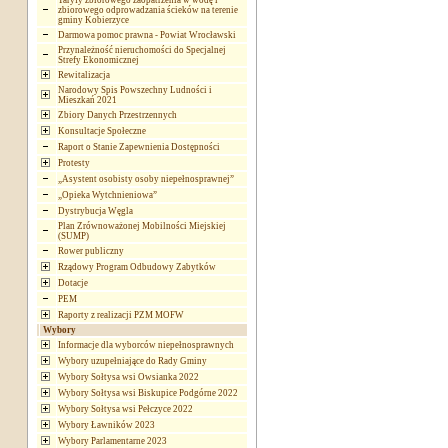
Taryfy zbiorowego zaopatrzenia w wodę i
zbiorowego odprowadzania ścieków na terenie
gminy Kobierzyce
Darmowa pomoc prawna - Powiat Wrocławski
Przynależność nieruchomości do Specjalnej
Strefy Ekonomicznej
Rewitalizacja
Narodowy Spis Powszechny Ludności i
Mieszkań 2021
Zbiory Danych Przestrzennych
Konsultacje Społeczne
Raport o Stanie Zapewnienia Dostępności
Protesty
„Asystent osobisty osoby niepełnosprawnej”
„Opieka Wytchnieniowa”
Dystrybucja Węgla
Plan Zrównoważonej Mobilności Miejskiej
(SUMP)
Rower publiczny
Rządowy Program Odbudowy Zabytków
Dotacje
PEM
Raporty z realizacji PZM MOFW
Wybory
Informacje dla wyborców niepełnosprawnych
Wybory uzupełniające do Rady Gminy
Wybory Sołtysa wsi Owsianka 2022
Wybory Sołtysa wsi Biskupice Podgórne 2022
Wybory Sołtysa wsi Pełczyce 2022
Wybory Ławników 2023
Wybory Parlamentarne 2023