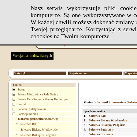
Nasz serwis wykorzystuje pliki cook
komputerze. Są one wykorzystywane w ce
W każdej chwili możesz dokonać zmiany u
Twojej przeglądarce. Korzystając z ser
coockies na Twoim komputerze.
Wersja dla niedowidzących
Statystyki
Rejestr zmian
Mapa str
Gmina
Statut
Statut - Młodzieżowa Rada Gminy
Statut - Rada Seniorów Gminy Kobierzyce
Gmina
>
Jednostki pomocnicze (Sołectw
Budżet
Podatki i opłaty lokalne
Spis dokumentów:
Pomoc publiczna
1.
Sołectwo Bąki
Jednostki pomocnicze (Sołectwa)
2.
Sołectwo Bielany Wrocławskie
Sołectwo Bąki
3.
Sołectwo Biskupice Podgórne
Sołectwo Bielany Wrocławskie
4.
Sołectwo Budziszów
5.
Sołectwo Chrzanów
Sołectwo Biskupice Podgórne