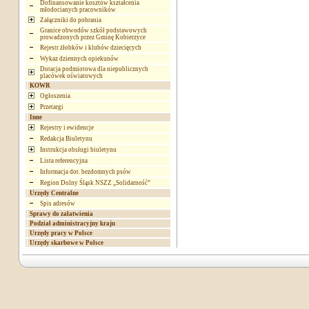
Dofinansowanie kosztów kształcenia
młodocianych pracowników
Załączniki do pobrania
Granice obwodów szkół podstawowych
prowadzonych przez Gminę Kobierzyce
Rejestr żłobków i klubów dziecięcych
Wykaz dziennych opiekunów
Dotacja podmiotowa dla niepublicznych
placówek oświatowych
KOWR
Ogłoszenia
Przetargi
Inne
Rejestry i ewidencje
Redakcja Biuletynu
Instrukcja obsługi biuletynu
Lista referencyjna
Informacja dot. bezdomnych psów
Region Dolny Śląsk NSZZ „Solidarność”
Urzędy Centralne
Spis adresów
Sprawy do załatwienia
Podział administracyjny kraju
Urzędy pracy w Polsce
Urzędy skarbowe w Polsce