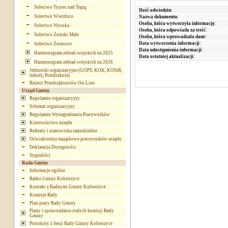
Sołectwo Tyniec nad Ślęzą
Ilość odwiedzin:
Sołectwo Wierzbice
Nazwa dokumentu:
Osoba, która wytworzyła informację:
Sołectwo Wysoka
Osoba, która odpowiada za treść:
Sołectwo Żerniki Małe
Osoba, która wprowadzała dane:
Data wytworzenia informacji:
Sołectwo Żurawice
Data udostępnienia informacji:
Harmonogram zebrań wiejskich na 2025
Data ostatniej aktualizacji:
Harmonogram zebrań wiejskich na 2026
Jednostki organizacyjne (GOPS, KOK, KOSiR,
Szkoły, Przedszkola)
Rejestr Przedsiębiorców On-Line
Urząd Gminy
Regulamin organizacyjny
Schemat organizacyjny
Regulamin Wynagradzania Pracowników
Kierownictwo urzędu
Referaty i stanowiska samodzielne
Oświadczenia majątkowe pracowników urzędu
Deklaracja Dostępności
Sygnaliści
Rada Gminy
Informacje ogólne
Radni Gminy Kobierzyce
Kontakt z Radnymi Gminy Kobierzyce
Komisje Rady
Plan pracy Rady Gminy
Plany i sprawozdania stałych komisji Rady
Gminy
Protokoły z Sesji Rady Gminy Kobierzyce