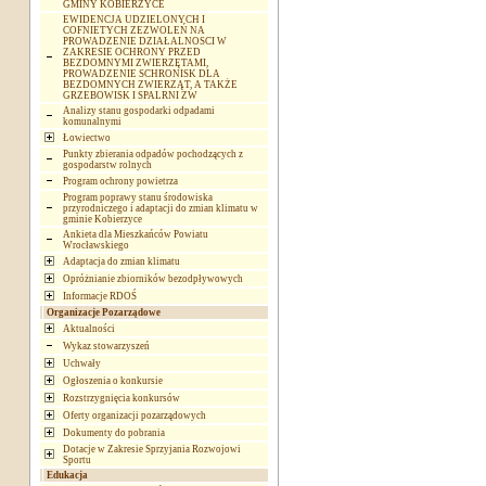
GMINY KOBIERZYCE
EWIDENCJA UDZIELONYCH I
COFNIETYCH ZEZWOLEŃ NA
PROWADZENIE DZIAŁALNOSCI W
ZAKRESIE OCHRONY PRZED
BEZDOMNYMI ZWIERZĘTAMI,
PROWADZENIE SCHRONISK DLA
BEZDOMNYCH ZWIERZĄT, A TAKŻE
GRZEBOWISK I SPALRNI ZW
Analizy stanu gospodarki odpadami
komunalnymi
Łowiectwo
Punkty zbierania odpadów pochodzących z
gospodarstw rolnych
Program ochrony powietrza
Program poprawy stanu środowiska
przyrodniczego i adaptacji do zmian klimatu w
gminie Kobierzyce
Ankieta dla Mieszkańców Powiatu
Wrocławskiego
Adaptacja do zmian klimatu
Opróżnianie zbiorników bezodpływowych
Informacje RDOŚ
Organizacje Pozarządowe
Aktualności
Wykaz stowarzyszeń
Uchwały
Ogłoszenia o konkursie
Rozstrzygnięcia konkursów
Oferty organizacji pozarządowych
Dokumenty do pobrania
Dotacje w Zakresie Sprzyjania Rozwojowi
Sportu
Edukacja