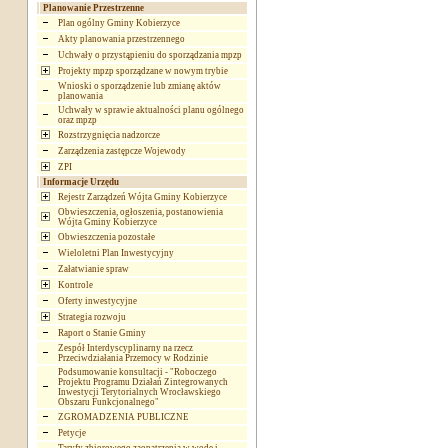
Planowanie Przestrzenne
Plan ogólny Gminy Kobierzyce
Akty planowania przestrzennego
Uchwały o przystąpieniu do sporządzania mpzp
Projekty mpzp sporządzane w nowym trybie
Wnioski o sporządzenie lub zmianę aktów
planowania
Uchwały w sprawie aktualności planu ogólnego
oraz mpzp
Rozstrzygnięcia nadzorcze
Zarządzenia zastępcze Wojewody
ZPI
Informacje Urzędu
Rejestr Zarządzeń Wójta Gminy Kobierzyce
Obwieszczenia, ogłoszenia, postanowienia
Wójta Gminy Kobierzyce
Obwieszczenia pozostałe
Wieloletni Plan Inwestycyjny
Załatwianie spraw
Kontrole
Oferty inwestycyjne
Strategia rozwoju
Raport o Stanie Gminy
Zespół Interdyscyplinarny na rzecz
Przeciwdziałania Przemocy w Rodzinie
Podsumowanie konsultacji - "Roboczego
Projektu Programu Działań Zintegrowanych
Inwestycji Terytorialnych Wrocławskiego
Obszaru Funkcjonalnego"
ZGROMADZENIA PUBLICZNE
Petycje