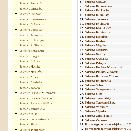
6.
Sołectwo Cieszyce
Sołectwo Budziszów
7.
Sołectwo Damianowice
Sołectwo Chrzanów
8.
Sołectwo Dobkowice
Sołectwo Cieszyce
9.
Sołectwo Domasław
Sołectwo Damianowice
10.
Sołectwo Jaszowice
11.
Sołectwo Kobierzyce
Sołectwo Dobkowice
12.
Sołectwo Królikowice
Sołectwo Domasław
13.
Sołectwo Krzyżowice
Sołectwo Jaszowice
14.
Sołectwo Księginice
Sołectwo Kobierzyce
15.
Sołectwo Kuklice
Sołectwo Królikowice
16.
Sołectwo Magnice
17.
Sołectwo Małuszów
Sołectwo Krzyżowice
18.
Sołectwo Nowiny
Sołectwo Księginice
19.
Sołectwo Owsianka
Sołectwo Kuklice
20.
Sołectwo Pełczyce
Sołectwo Magnice
21.
Sołectwo Pustków Wilczkowski
Sołectwo Małuszów
22.
Sołectwo Pustków Żurawski
23.
Sołectwo Racławice Wielkie
Sołectwo Nowiny
24.
Sołectwo Rolantowice
Sołectwo Owsianka
25.
Sołectwo Solna
Sołectwo Pełczyce
26.
Sołectwo Szczepankowice
Sołectwo Pustków Wilczkowski
27.
Sołectwo Ślęza
Sołectwo Pustków Żurawski
28.
Sołectwo Tyniec Mały
29.
Sołectwo Tyniec nad Ślęzą
Sołectwo Racławice Wielkie
30.
Sołectwo Wierzbice
Sołectwo Rolantowice
31.
Sołectwo Wysoka
Sołectwo Solna
32.
Sołectwo Żerniki Małe
Sołectwo Szczepankowice
33.
Sołectwo Żurawice
Sołectwo Ślęza
34.
Harmonogram zebrań wiejskich na 20
35.
Harmonogram zebrań wiejskich na 20
Sołectwo Tyniec Mały