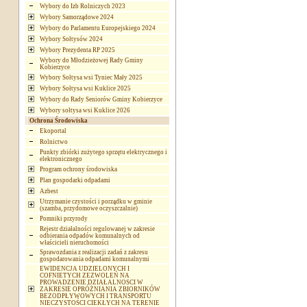
Wybory do Izb Rolniczych 2023
Wybory Samorządowe 2024
Wybory do Parlamentu Europejskiego 2024
Wybory Sołtysów 2024
Wybory Prezydenta RP 2025
Wybory do Młodzieżowej Rady Gminy
Kobierzyce
Wybory Sołtysa wsi Tyniec Mały 2025
Wybory Sołtysa wsi Kuklice 2025
Wybory do Rady Seniorów Gminy Kobierzyce
Wybory sołtysa wsi Kuklice 2026
Ochrona Środowiska
Ekoportal
Rolnictwo
Punkty zbiórki zużytego sprzętu elektrycznego i
elektronicznego
Program ochrony środowiska
Plan gospodarki odpadami
Azbest
Utrzymanie czystości i porządku w gminie
(szamba, przydomowe oczyszczalnie)
Pomniki przyrody
Rejestr działalności regulowanej w zakresie
odbierania odpadów komunalnych od
właścicieli nieruchomości
Sprawozdania z realizacji zadań z zakresu
gospodarowania odpadami komunalnymi
EWIDENCJA UDZIELONYCH I
COFNIETYCH ZEZWOLEŃ NA
PROWADZENIE DZIAŁALNOSCI W
ZAKRESIE OPRÓŻNIANIA ZBIORNIKÓW
BEZODPŁYWOWYCH I TRANSPORTU
NIECZYSTOŚCI CIEKŁYCH NA TERENIE