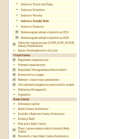
Sołectwo Tyniec nad Ślęzą
Sołectwo Wierzbice
Sołectwo Wysoka
Sołectwo Żerniki Małe
Sołectwo Żurawice
Harmonogram zebrań wiejskich na 2025
Harmonogram zebrań wiejskich na 2026
Jednostki organizacyjne (GOPS, KOK, KOSiR,
Szkoły, Przedszkola)
Rejestr Przedsiębiorców On-Line
Urząd Gminy
Regulamin organizacyjny
Schemat organizacyjny
Regulamin Wynagradzania Pracowników
Kierownictwo urzędu
Referaty i stanowiska samodzielne
Oświadczenia majątkowe pracowników urzędu
Deklaracja Dostępności
Sygnaliści
Rada Gminy
Informacje ogólne
Radni Gminy Kobierzyce
Kontakt z Radnymi Gminy Kobierzyce
Komisje Rady
Plan pracy Rady Gminy
Plany i sprawozdania stałych komisji Rady
Gminy
Protokoły z Sesji Rady Gminy Kobierzyce