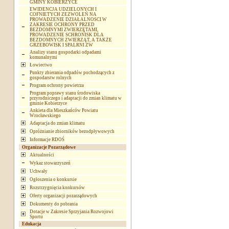
GMINY KOBIERZYCE
EWIDENCJA UDZIELONYCH I
COFNIETYCH ZEZWOLEŃ NA
PROWADZENIE DZIAŁALNOSCI W
ZAKRESIE OCHRONY PRZED
BEZDOMNYMI ZWIERZĘTAMI,
PROWADZENIE SCHRONISK DLA
BEZDOMNYCH ZWIERZĄT, A TAKŻE
GRZEBOWISK I SPALRNI ZW
Analizy stanu gospodarki odpadami
komunalnymi
Łowiectwo
Punkty zbierania odpadów pochodzących z
gospodarstw rolnych
Program ochrony powietrza
Program poprawy stanu środowiska
przyrodniczego i adaptacji do zmian klimatu w
gminie Kobierzyce
Ankieta dla Mieszkańców Powiatu
Wrocławskiego
Adaptacja do zmian klimatu
Opróżnianie zbiorników bezodpływowych
Informacje RDOŚ
Organizacje Pozarządowe
Aktualności
Wykaz stowarzyszeń
Uchwały
Ogłoszenia o konkursie
Rozstrzygnięcia konkursów
Oferty organizacji pozarządowych
Dokumenty do pobrania
Dotacje w Zakresie Sprzyjania Rozwojowi
Sportu
Edukacja