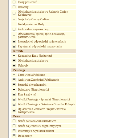
Plany posiedzeń
Uchwały
Oświadczenia majątkowe Radnych Gminy
Kobierzyce
Sesja Rady Gminy Online
Portal posiedzeń Rady
Archiwalne Nagrania Sesji
Oświadczenia, opinie, apele, deklaracje,
postanowienia
Interpelacje i odpowiedzi na interpelacje
Zapytania i odpowiedzi na zapytania
KPWiK
Komunikat Rady Nadzorczej
Oświadczenia majątkowe
Uchwały
Przetargi
Zamówienia Publiczne
Archiwum Zamówień Publicznych
Sprzedaż nieruchomości
Dzierżawa Nieruchomości
Plan Zamówień
Wyniki Przetargu - Sprzedaż Nieruchomości
Wyniki Przetargu - Dzierżawa Gruntów Rolnych
Ogłoszenia o Zamiarze Przeprowadzenia
Postępowania
Praca
Nabór na stanowiska urzędnicze
Nabór do jednostek organizacyjnych
Informacje o wynikach naboru
Dokumenty