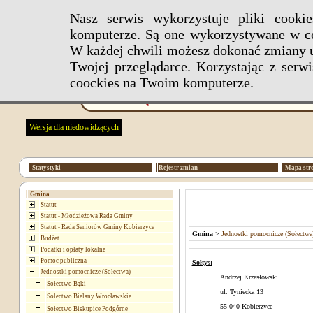
Nasz serwis wykorzystuje pliki cook
komputerze. Są one wykorzystywane w ce
W każdej chwili możesz dokonać zmiany u
Twojej przeglądarce. Korzystając z ser
coockies na Twoim komputerze.
Wersja dla niedowidzących
Statystyki
Rejestr zmian
Mapa str
Gmina
Statut
Statut - Młodzieżowa Rada Gminy
Statut - Rada Seniorów Gminy Kobierzyce
Gmina
>
Jednostki pomocnicze (Sołectwa
Budżet
Podatki i opłaty lokalne
Pomoc publiczna
Sołtys:
Jednostki pomocnicze (Sołectwa)
Andrzej Krzesłowski
Sołectwo Bąki
ul. Tyniecka 13
Sołectwo Bielany Wrocławskie
55-040 Kobierzyce
Sołectwo Biskupice Podgórne