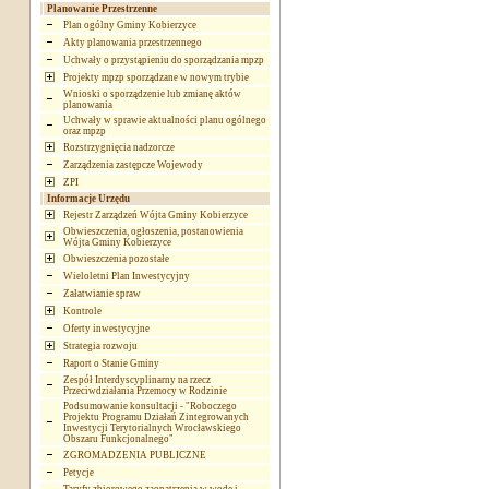
Planowanie Przestrzenne
Plan ogólny Gminy Kobierzyce
Akty planowania przestrzennego
Uchwały o przystąpieniu do sporządzania mpzp
Projekty mpzp sporządzane w nowym trybie
Wnioski o sporządzenie lub zmianę aktów
planowania
Uchwały w sprawie aktualności planu ogólnego
oraz mpzp
Rozstrzygnięcia nadzorcze
Zarządzenia zastępcze Wojewody
ZPI
Informacje Urzędu
Rejestr Zarządzeń Wójta Gminy Kobierzyce
Obwieszczenia, ogłoszenia, postanowienia
Wójta Gminy Kobierzyce
Obwieszczenia pozostałe
Wieloletni Plan Inwestycyjny
Załatwianie spraw
Kontrole
Oferty inwestycyjne
Strategia rozwoju
Raport o Stanie Gminy
Zespół Interdyscyplinarny na rzecz
Przeciwdziałania Przemocy w Rodzinie
Podsumowanie konsultacji - "Roboczego
Projektu Programu Działań Zintegrowanych
Inwestycji Terytorialnych Wrocławskiego
Obszaru Funkcjonalnego"
ZGROMADZENIA PUBLICZNE
Petycje