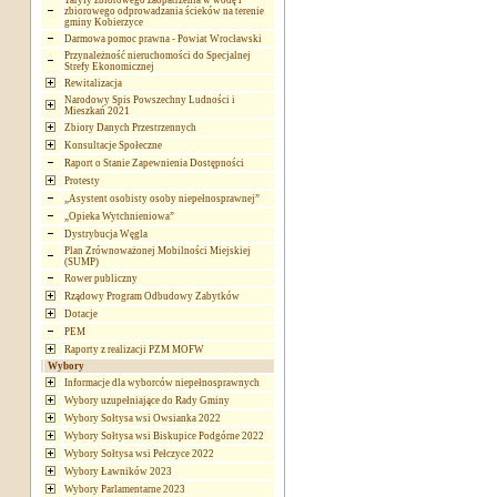
Taryfy zbiorowego zaopatrzenia w wodę i
zbiorowego odprowadzania ścieków na terenie
gminy Kobierzyce
Darmowa pomoc prawna - Powiat Wrocławski
Przynależność nieruchomości do Specjalnej
Strefy Ekonomicznej
Rewitalizacja
Narodowy Spis Powszechny Ludności i
Mieszkań 2021
Zbiory Danych Przestrzennych
Konsultacje Społeczne
Raport o Stanie Zapewnienia Dostępności
Protesty
„Asystent osobisty osoby niepełnosprawnej”
„Opieka Wytchnieniowa”
Dystrybucja Węgla
Plan Zrównoważonej Mobilności Miejskiej
(SUMP)
Rower publiczny
Rządowy Program Odbudowy Zabytków
Dotacje
PEM
Raporty z realizacji PZM MOFW
Wybory
Informacje dla wyborców niepełnosprawnych
Wybory uzupełniające do Rady Gminy
Wybory Sołtysa wsi Owsianka 2022
Wybory Sołtysa wsi Biskupice Podgórne 2022
Wybory Sołtysa wsi Pełczyce 2022
Wybory Ławników 2023
Wybory Parlamentarne 2023