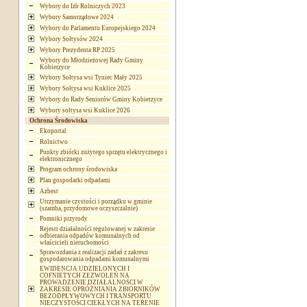
Wybory do Izb Rolniczych 2023
Wybory Samorządowe 2024
Wybory do Parlamentu Europejskiego 2024
Wybory Sołtysów 2024
Wybory Prezydenta RP 2025
Wybory do Młodzieżowej Rady Gminy
Kobierzyce
Wybory Sołtysa wsi Tyniec Mały 2025
Wybory Sołtysa wsi Kuklice 2025
Wybory do Rady Seniorów Gminy Kobierzyce
Wybory sołtysa wsi Kuklice 2026
Ochrona Środowiska
Ekoportal
Rolnictwo
Punkty zbiórki zużytego sprzętu elektrycznego i
elektronicznego
Program ochrony środowiska
Plan gospodarki odpadami
Azbest
Utrzymanie czystości i porządku w gminie
(szamba, przydomowe oczyszczalnie)
Pomniki przyrody
Rejestr działalności regulowanej w zakresie
odbierania odpadów komunalnych od
właścicieli nieruchomości
Sprawozdania z realizacji zadań z zakresu
gospodarowania odpadami komunalnymi
EWIDENCJA UDZIELONYCH I
COFNIETYCH ZEZWOLEŃ NA
PROWADZENIE DZIAŁALNOSCI W
ZAKRESIE OPRÓŻNIANIA ZBIORNIKÓW
BEZODPŁYWOWYCH I TRANSPORTU
NIECZYSTOŚCI CIEKŁYCH NA TERENIE