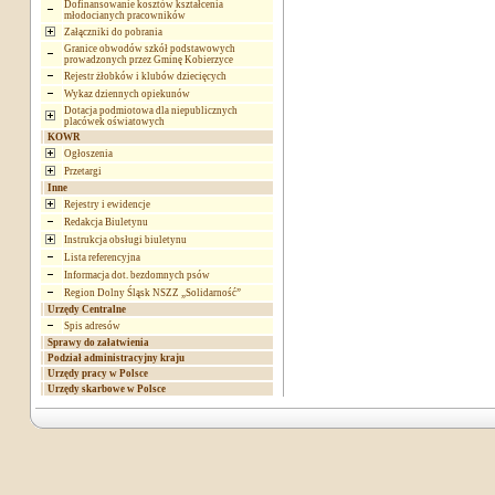
Dofinansowanie kosztów kształcenia
młodocianych pracowników
Załączniki do pobrania
Granice obwodów szkół podstawowych
prowadzonych przez Gminę Kobierzyce
Rejestr żłobków i klubów dziecięcych
Wykaz dziennych opiekunów
Dotacja podmiotowa dla niepublicznych
placówek oświatowych
KOWR
Ogłoszenia
Przetargi
Inne
Rejestry i ewidencje
Redakcja Biuletynu
Instrukcja obsługi biuletynu
Lista referencyjna
Informacja dot. bezdomnych psów
Region Dolny Śląsk NSZZ „Solidarność”
Urzędy Centralne
Spis adresów
Sprawy do załatwienia
Podział administracyjny kraju
Urzędy pracy w Polsce
Urzędy skarbowe w Polsce