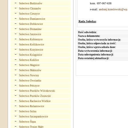
kom. 697-067-638
Sołectwo Budziszów
Sołectwo Chrzanów
e-mail:
andrzej.krzeslowski@wp.
Sołectwo Cieszyce
Sołectwo Damianowice
Rada Sołecka:
Sołectwo Dobkowice
Sołectwo Domasław
Ilość odwiedzin:
Sołectwo Jaszowice
Nazwa dokumentu:
Sołectwo Kobierzyce
Osoba, która wytworzyła informację:
Osoba, która odpowiada za treść:
Sołectwo Królikowice
Osoba, która wprowadzała dane:
Sołectwo Krzyżowice
Data wytworzenia informacji:
Data udostępnienia informacji:
Sołectwo Księginice
Data ostatniej aktualizacji:
Sołectwo Kuklice
Sołectwo Magnice
Sołectwo Małuszów
Sołectwo Nowiny
Sołectwo Owsianka
Sołectwo Pełczyce
Sołectwo Pustków Wilczkowski
Sołectwo Pustków Żurawski
Sołectwo Racławice Wielkie
Sołectwo Rolantowice
Sołectwo Solna
Sołectwo Szczepankowice
Sołectwo Ślęza
Sołectwo Tyniec Mały