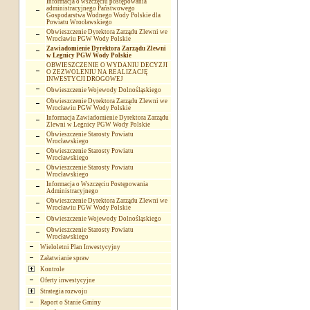
Informacja o wszczęciu postępowania
administracyjnego Państwowego
Gospodarstwa Wodnego Wody Polskie dla
Powiatu Wrocławskiego
Obwieszczenie Dyrektora Zarządu Zlewni we
Wrocławiu PGW Wody Polskie
Zawiadomienie Dyrektora Zarządu Zlewni
w Legnicy PGW Wody Polskie
OBWIESZCZENIE O WYDANIU DECYZJI
O ZEZWOLENIU NA REALIZACJĘ
INWESTYCJI DROGOWEJ
Obwieszczenie Wojewody Dolnośląskiego
Obwieszczenie Dyrektora Zarządu Zlewni we
Wrocławiu PGW Wody Polskie
Informacja Zawiadomienie Dyrektora Zarządu
Zlewni w Legnicy PGW Wody Polskie
Obwieszczenie Starosty Powiatu
Wrocławskiego
Obwieszczenie Starosty Powiatu
Wrocławskiego
Obwieszczenie Starosty Powiatu
Wrocławskiego
Informacja o Wszczęciu Postępowania
Administracyjnego
Obwieszczenie Dyrektora Zarządu Zlewni we
Wrocławiu PGW Wody Polskie
Obwieszczenie Wojewody Dolnośląskiego
Obwieszczenie Starosty Powiatu
Wrocławskiego
Wieloletni Plan Inwestycyjny
Załatwianie spraw
Kontrole
Oferty inwestycyjne
Strategia rozwoju
Raport o Stanie Gminy