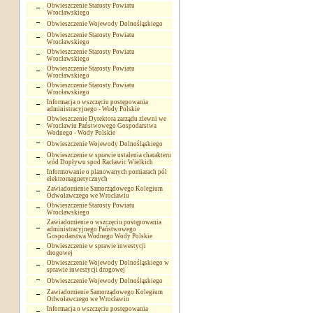
Obwieszczenie Starosty Powiatu
Wrocławskiego
Obwieszczenie Wojewody Dolnośląskiego
Obwieszczenie Starosty Powiatu
Wrocławskiego
Obwieszczenie Starosty Powiatu
Wrocławskiego
Obwieszczenie Starosty Powiatu
Wrocławskiego
Obwieszczenie Starosty Powiatu
Wrocławskiego
Informacja o wszczęciu postępowania
administracyjnego - Wody Polskie
Obwieszczenie Dyrektora zarządu zlewni we
Wrocławiu Państwowego Gospodarstwa
Wodnego - Wody Polskie
Obwieszczenie Wojewody Dolnośląskiego
Obwieszczenie w sprawie ustalenia charakteru
wód Dopływu spod Racławic Wielkich
Informowanie o planowanych pomiarach pól
elektromagnetycznych
Zawiadomienie Samorządowego Kolegium
Odwoławczego we Wrocławiu
Obwieszczenie Starosty Powiatu
Wrocławskiego
Zawiadomienie o wszczęciu postępowania
administracyjnego Państwowego
Gospodarstwa Wodnego Wody Polskie
Obwieszczenie w sprawie inwestycji
drogowej
Obwieszczenie Wojewody Dolnośląskiego w
sprawie inwestycji drogowej
Obwieszczenie Wojewody Dolnośląskiego
Zawiadomienie Samorządowego Kolegium
Odwoławczego we Wrocławiu
Informacja o wszczęciu postępowania