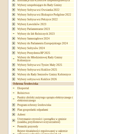
Informacje dla wyborców niepełnosprawnych
Wybory uzupełniające do Rady Gminy
Wybory Sołtysa wsi Owsianka 2022
Wybory Sołtysa wsi Biskupice Podgórne 2022
Wybory Sołtysa wsi Pełczyce 2022
Wybory Ławników 2023
Wybory Parlamentarne 2023
Wybory do Izb Rolniczych 2023
Wybory Samorządowe 2024
Wybory do Parlamentu Europejskiego 2024
Wybory Sołtysów 2024
Wybory Prezydenta RP 2025
Wybory do Młodzieżowej Rady Gminy
Kobierzyce
Wybory Sołtysa wsi Tyniec Mały 2025
Wybory Sołtysa wsi Kuklice 2025
Wybory do Rady Seniorów Gminy Kobierzyce
Wybory sołtysa wsi Kuklice 2026
Ochrona Środowiska
Ekoportal
Rolnictwo
Punkty zbiórki zużytego sprzętu elektrycznego i
elektronicznego
Program ochrony środowiska
Plan gospodarki odpadami
Azbest
Utrzymanie czystości i porządku w gminie
(szamba, przydomowe oczyszczalnie)
Pomniki przyrody
Rejestr działalności regulowanej w zakresie