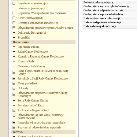
Podmiot udostępniający:
Regulamin organizacyjny
Osoba, która wytworzyła informację:
Schemat organizacyjny
Osoba, która odpowiada za treść:
Regulamin Wynagradzania Pracowników
Osoba, która wprowadzała dane:
Kierownictwo urzędu
Data wytworzenia informacji:
Data udostępnienia informacji:
Referaty i stanowiska samodzielne
Data ostatniej aktualizacji:
Oświadczenia majątkowe pracowników urzędu
Deklaracja Dostępności
Sygnaliści
Rada Gminy
Informacje ogólne
Radni Gminy Kobierzyce
Kontakt z Radnymi Gminy Kobierzyce
Komisje Rady
Plan pracy Rady Gminy
Plany i sprawozdania stałych komisji Rady
Gminy
Protokoły z Sesji Rady Gminy Kobierzyce
Plany posiedzeń
Uchwały
Oświadczenia majątkowe Radnych Gminy
Kobierzyce
Sesja Rady Gminy Online
Portal posiedzeń Rady
Archiwalne Nagrania Sesji
Oświadczenia, opinie, apele, deklaracje,
postanowienia
Interpelacje i odpowiedzi na interpelacje
Zapytania i odpowiedzi na zapytania
KPWiK
Komunikat Rady Nadzorczej