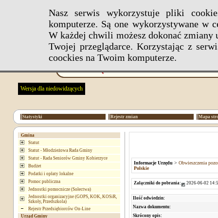
Nasz serwis wykorzystuje pliki cook
komputerze. Są one wykorzystywane w ce
W każdej chwili możesz dokonać zmiany u
Twojej przeglądarce. Korzystając z ser
coockies na Twoim komputerze.
Wersja dla niedowidzących
Statystyki
Rejestr zmian
Mapa str
Gmina
Statut
Statut - Młodzieżowa Rada Gminy
Statut - Rada Seniorów Gminy Kobierzyce
Informacje Urzędu
>
Obwieszczenia pozos
Budżet
Polskie
Podatki i opłaty lokalne
Pomoc publiczna
Załączniki do pobrania:
2026-06-02 14:5
Jednostki pomocnicze (Sołectwa)
Jednostki organizacyjne (GOPS, KOK, KOSiR,
Ilość odwiedzin:
Szkoły, Przedszkola)
Nazwa dokumentu:
Rejestr Przedsiębiorców On-Line
Skrócony opis:
Urząd Gminy