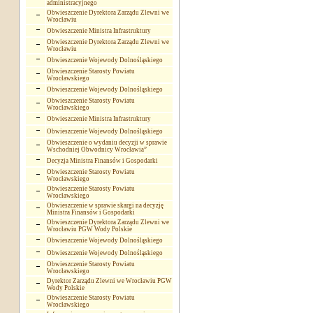
administracyjnego
Obwieszczenie Dyrektora Zarządu Zlewni we
Wrocławiu
Obwieszczenie Ministra Infrastruktury
Obwieszczenie Dyrektora Zarządu Zlewni we
Wrocławiu
Obwieszczenie Wojewody Dolnośląskiego
Obwieszczenie Starosty Powiatu
Wrocławskiego
Obwieszczenie Wojewody Dolnośląskiego
Obwieszczenie Starosty Powiatu
Wrocławskiego
Obwieszczenie Ministra Infrastruktury
Obwieszczenie Wojewody Dolnośląskiego
Obwieszczenie o wydaniu decyzji w sprawie
Wschodniej Obwodnicy Wrocławia”
Decyzja Ministra Finansów i Gospodarki
Obwieszczenie Starosty Powiatu
Wrocławskiego
Obwieszczenie Starosty Powiatu
Wrocławskiego
Obwieszczenie w sprawie skargi na decyzję
Ministra Finansów i Gospodarki
Obwieszczenie Dyrektora Zarządu Zlewni we
Wrocławiu PGW Wody Polskie
Obwieszczenie Wojewody Dolnośląskiego
Obwieszczenie Wojewody Dolnośląskiego
Obwieszczenie Starosty Powiatu
Wrocławskiego
Dyrektor Zarządu Zlewni we Wrocławiu PGW
Wody Polskie
Obwieszczenie Starosty Powiatu
Wrocławskiego