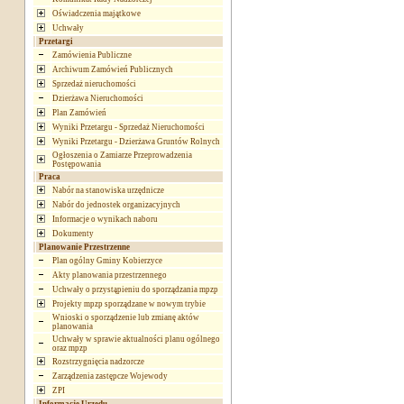
Oświadczenia majątkowe
Uchwały
Przetargi
Zamówienia Publiczne
Archiwum Zamówień Publicznych
Sprzedaż nieruchomości
Dzierżawa Nieruchomości
Plan Zamówień
Wyniki Przetargu - Sprzedaż Nieruchomości
Wyniki Przetargu - Dzierżawa Gruntów Rolnych
Ogłoszenia o Zamiarze Przeprowadzenia
Postępowania
Praca
Nabór na stanowiska urzędnicze
Nabór do jednostek organizacyjnych
Informacje o wynikach naboru
Dokumenty
Planowanie Przestrzenne
Plan ogólny Gminy Kobierzyce
Akty planowania przestrzennego
Uchwały o przystąpieniu do sporządzania mpzp
Projekty mpzp sporządzane w nowym trybie
Wnioski o sporządzenie lub zmianę aktów
planowania
Uchwały w sprawie aktualności planu ogólnego
oraz mpzp
Rozstrzygnięcia nadzorcze
Zarządzenia zastępcze Wojewody
ZPI