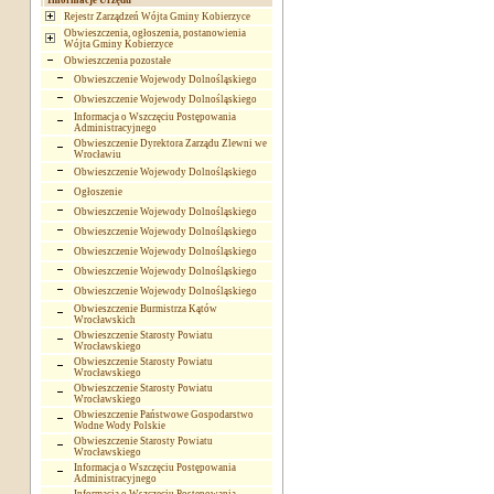
Informacje Urzędu
Rejestr Zarządzeń Wójta Gminy Kobierzyce
Obwieszczenia, ogłoszenia, postanowienia
Wójta Gminy Kobierzyce
Obwieszczenia pozostałe
Obwieszczenie Wojewody Dolnośląskiego
Obwieszczenie Wojewody Dolnośląskiego
Informacja o Wszczęciu Postępowania
Administracyjnego
Obwieszczenie Dyrektora Zarządu Zlewni we
Wrocławiu
Obwieszczenie Wojewody Dolnośląskiego
Ogłoszenie
Obwieszczenie Wojewody Dolnośląskiego
Obwieszczenie Wojewody Dolnośląskiego
Obwieszczenie Wojewody Dolnośląskiego
Obwieszczenie Wojewody Dolnośląskiego
Obwieszczenie Wojewody Dolnośląskiego
Obwieszczenie Burmistrza Kątów
Wrocławskich
Obwieszczenie Starosty Powiatu
Wrocławskiego
Obwieszczenie Starosty Powiatu
Wrocławskiego
Obwieszczenie Starosty Powiatu
Wrocławskiego
Obwieszczenie Państwowe Gospodarstwo
Wodne Wody Polskie
Obwieszczenie Starosty Powiatu
Wrocławskiego
Informacja o Wszczęciu Postępowania
Administracyjnego