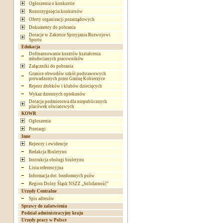
Ogłoszenia o konkursie
Rozstrzygnięcia konkursów
Oferty organizacji pozarządowych
Dokumenty do pobrania
Dotacje w Zakresie Sprzyjania Rozwojowi
Sportu
Edukacja
Dofinansowanie kosztów kształcenia
młodocianych pracowników
Załączniki do pobrania
Granice obwodów szkół podstawowych
prowadzonych przez Gminę Kobierzyce
Rejestr żłobków i klubów dziecięcych
Wykaz dziennych opiekunów
Dotacja podmiotowa dla niepublicznych
placówek oświatowych
KOWR
Ogłoszenia
Przetargi
Inne
Rejestry i ewidencje
Redakcja Biuletynu
Instrukcja obsługi biuletynu
Lista referencyjna
Informacja dot. bezdomnych psów
Region Dolny Śląsk NSZZ „Solidarność”
Urzędy Centralne
Spis adresów
Sprawy do załatwienia
Podział administracyjny kraju
Urzędy pracy w Polsce