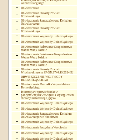
Informacja o Wszczęciu Postępowania
Administracyjnego
Obwieszczenie
Obwieszczenie Starosty Powiatu
Wrocławskiego
Obwieszczenie Samorządowego Kolegium
Odwoławczego
Obwieszczenie Starosty Powiatu
Wrocławskiego
Obwieszczenie Wojewody Dolnośląskiego
Obwieszczenie Wojewody Dolnośląskiego
Obwieszczenie Państwowe Gospodarstwo
Wodne Wody Polskie
Obwieszczenie Państwowe Gospodarstwo
Wodne Wody Polskie
Obwieszczenie Państwowe Gospodarstwo
Wodne Wody Polskie
Obwieszczenie Starosty Powiatu
Wrocławskiego nr SP-GN.6740.15.2024.BJ
OBWIESZCZENIE WOJEWODY
DOLNOŚLĄSKIEGO
Obwieszczenie Marszałka Województwa
Dolnośląskiego
Informacja w sprawie środków
podejmowanych w związku z wystąpieniem
choroby niebieskiego języka
Obwieszczenie Wojewody Dolnośląskiego
Obwieszczenie Wojewody Dolnośląskiego
Obwieszczenie Samorządowego Kolegium
Odwoławczego we Wrocławiu
Obwieszczenie Wojewody Dolnośląskiego
Obwieszczenie Prezydenta Wrocławia
Obwieszczenie Wojewody Dolnośląskiego
Obwieszczenie Wojewody Dolnośląskiego