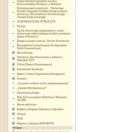
Zespół Interdyscyplinarny na rzecz
Przeciwdziałania Przemocy w Rodzinie
Podsumowanie konsultacji - "Roboczego
Projektu Programu Działań Zintegrowanych
Inwestycji Terytorialnych Wrocławskiego
Obszaru Funkcjonalnego"
ZGROMADZENIA PUBLICZNE
Petycje
Taryfy zbiorowego zaopatrzenia w wodę i
zbiorowego odprowadzania ścieków na terenie
gminy Kobierzyce
Darmowa pomoc prawna - Powiat Wrocławski
Przynależność nieruchomości do Specjalnej
Strefy Ekonomicznej
Rewitalizacja
Narodowy Spis Powszechny Ludności i
Mieszkań 2021
Zbiory Danych Przestrzennych
Konsultacje Społeczne
Raport o Stanie Zapewnienia Dostępności
Protesty
„Asystent osobisty osoby niepełnosprawnej”
„Opieka Wytchnieniowa”
Dystrybucja Węgla
Plan Zrównoważonej Mobilności Miejskiej
(SUMP)
Rower publiczny
Rządowy Program Odbudowy Zabytków
Dotacje
PEM
Raporty z realizacji PZM MOFW
Wybory