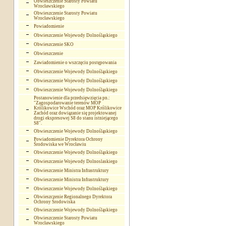
Obwieszczenie Starosty Powiatu
Wrocławskiego
Obwieszczenie Starosty Powiatu
Wrocławskiego
Powiadomienie
Obwieszczenie Wojewody Dolnośląskiego
Obwieszczenie SKO
Obwieszczenie
Zawiadomienie o wszczęciu postępowania
Obwieszczenie Wojewody Dolnośląskiego
Obwieszczenie Wojewody Dolnośląskiego
Obwieszczenie Wojewody Dolnośląskiego
Postanowienie dla przedsięwzięcia pn.:
"Zagospodarowanie terenów MOP
Królikowice Wschód oraz MOP Królikowice
Zachód oraz dowiązanie się projektowanej
drogi ekspresowej S8 do stanu istniejącego
S8".
Obwieszczenie Wojewody Dolnośląskiego
Powiadomienie Dyrektora Ochrony
Środowiska we Wrocławiu
Obwieszczenie Wojewody Dolnośląskiego
Obwieszczenie Wojewody Dolnoslaskiego
Obwieszczenie Ministra Infrastruktury
Obwieszczenie Ministra Infrastruktury
Obwieszczenie Wojewody Dolnośląskiego
Obwieszczenie Regionalnego Dyrektora
Ochrony Środowiska
Obwieszczenie Wojewody Dolnośląskiego
Obwieszczenie Starosty Powiatu
Wrocławskiego