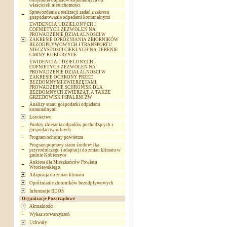
odbierania odpadów komunalnych od
właścicieli nieruchomości
Sprawozdania z realizacji zadań z zakresu
gospodarowania odpadami komunalnymi
EWIDENCJA UDZIELONYCH I
COFNIETYCH ZEZWOLEŃ NA
PROWADZENIE DZIAŁALNOSCI W
ZAKRESIE OPRÓŻNIANIA ZBIORNIKÓW
BEZODPŁYWOWYCH I TRANSPORTU
NIECZYSTOŚCI CIEKŁYCH NA TERENIE
GMINY KOBIERZYCE
EWIDENCJA UDZIELONYCH I
COFNIETYCH ZEZWOLEŃ NA
PROWADZENIE DZIAŁALNOSCI W
ZAKRESIE OCHRONY PRZED
BEZDOMNYMI ZWIERZĘTAMI,
PROWADZENIE SCHRONISK DLA
BEZDOMNYCH ZWIERZĄT, A TAKŻE
GRZEBOWISK I SPALRNI ZW
Analizy stanu gospodarki odpadami
komunalnymi
Łowiectwo
Punkty zbierania odpadów pochodzących z
gospodarstw rolnych
Program ochrony powietrza
Program poprawy stanu środowiska
przyrodniczego i adaptacji do zmian klimatu w
gminie Kobierzyce
Ankieta dla Mieszkańców Powiatu
Wrocławskiego
Adaptacja do zmian klimatu
Opróżnianie zbiorników bezodpływowych
Informacje RDOŚ
Organizacje Pozarządowe
Aktualności
Wykaz stowarzyszeń
Uchwały