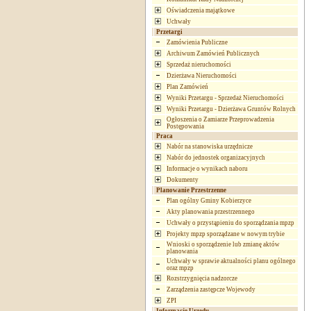
Oświadczenia majątkowe
Uchwały
Przetargi
Zamówienia Publiczne
Archiwum Zamówień Publicznych
Sprzedaż nieruchomości
Dzierżawa Nieruchomości
Plan Zamówień
Wyniki Przetargu - Sprzedaż Nieruchomości
Wyniki Przetargu - Dzierżawa Gruntów Rolnych
Ogłoszenia o Zamiarze Przeprowadzenia
Postępowania
Praca
Nabór na stanowiska urzędnicze
Nabór do jednostek organizacyjnych
Informacje o wynikach naboru
Dokumenty
Planowanie Przestrzenne
Plan ogólny Gminy Kobierzyce
Akty planowania przestrzennego
Uchwały o przystąpieniu do sporządzania mpzp
Projekty mpzp sporządzane w nowym trybie
Wnioski o sporządzenie lub zmianę aktów
planowania
Uchwały w sprawie aktualności planu ogólnego
oraz mpzp
Rozstrzygnięcia nadzorcze
Zarządzenia zastępcze Wojewody
ZPI