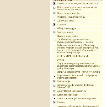
Informacje Urzędu
Rejestr Zarządzeń Wójta Gminy Kobierzyce
Obwieszczenia, ogłoszenia, postanowienia
Wójta Gminy Kobierzyce
Obwieszczenia pozostałe
Wieloletni Plan Inwestycyjny
Załatwianie spraw
Kontrole
Oferty inwestycyjne
Strategia rozwoju
Raport o Stanie Gminy
Zespół Interdyscyplinarny na rzecz
Przeciwdziałania Przemocy w Rodzinie
Podsumowanie konsultacji - "Roboczego
Projektu Programu Działań Zintegrowanych
Inwestycji Terytorialnych Wrocławskiego
Obszaru Funkcjonalnego"
ZGROMADZENIA PUBLICZNE
Petycje
Taryfy zbiorowego zaopatrzenia w wodę i
zbiorowego odprowadzania ścieków na terenie
gminy Kobierzyce
Darmowa pomoc prawna - Powiat Wrocławski
Przynależność nieruchomości do Specjalnej
Strefy Ekonomicznej
Rewitalizacja
Narodowy Spis Powszechny Ludności i
Mieszkań 2021
Zbiory Danych Przestrzennych
Konsultacje Społeczne
Raport o Stanie Zapewnienia Dostępności
Protesty
„Asystent osobisty osoby niepełnosprawnej”