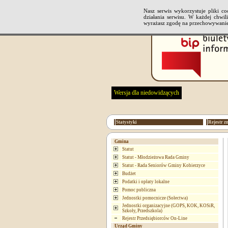
Nasz serwis wykorzystuje pliki 
działania serwisu. W każdej chwi
wyrażasz zgodę na przechowywanie
Wersja dla niedowidzących
Statystyki
Rejestr z
Gmina
Statut
Statut - Młodzieżowa Rada Gminy
Statut - Rada Seniorów Gminy Kobierzyce
Budżet
Podatki i opłaty lokalne
Pomoc publiczna
Jednostki pomocnicze (Sołectwa)
Jednostki organizacyjne (GOPS, KOK, KOSiR,
Szkoły, Przedszkola)
Rejestr Przedsiębiorców On-Line
Urząd Gminy