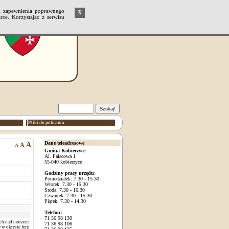
u zapewnienia poprawnego
X
ce. Korzystając z serwisu
Pliki do pobrania
Dane teleadresowe
A
A
A
Gmina Kobierzyce
Al. Pałacowa 1
55-040 kobierzyce
Godziny pracy urzędu:
Poniedziałek: 7.30 - 15.30
Wtorek: 7.30 - 15.30
Środa: 7.30 - 16.30
Czwartek: 7.30 - 15.30
Piątek: 7.30 - 14.30
Telefon:
71 36 98 130
ch nad morzem
71 36 98 106
w okresie ferii