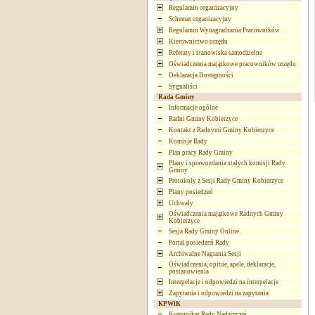
Regulamin organizacyjny
Schemat organizacyjny
Regulamin Wynagradzania Pracowników
Kierownictwo urzędu
Referaty i stanowiska samodzielne
Oświadczenia majątkowe pracowników urzędu
Deklaracja Dostępności
Sygnaliści
Rada Gminy
Informacje ogólne
Radni Gminy Kobierzyce
Kontakt z Radnymi Gminy Kobierzyce
Komisje Rady
Plan pracy Rady Gminy
Plany i sprawozdania stałych komisji Rady
Gminy
Protokoły z Sesji Rady Gminy Kobierzyce
Plany posiedzeń
Uchwały
Oświadczenia majątkowe Radnych Gminy
Kobierzyce
Sesja Rady Gminy Online
Portal posiedzeń Rady
Archiwalne Nagrania Sesji
Oświadczenia, opinie, apele, deklaracje,
postanowienia
Interpelacje i odpowiedzi na interpelacje
Zapytania i odpowiedzi na zapytania
KPWiK
Komunikat Rady Nadzorczej