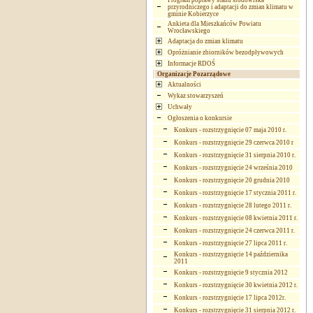
Program poprawy stanu środowiska
przyrodniczego i adaptacji do zmian klimatu w
gminie Kobierzyce
Ankieta dla Mieszkańców Powiatu
Wrocławskiego
Adaptacja do zmian klimatu
Opróżnianie zbiorników bezodpływowych
Informacje RDOŚ
Organizacje Pozarządowe
Aktualności
Wykaz stowarzyszeń
Uchwały
Ogłoszenia o konkursie
Konkurs - rozstrzygnięcie 07 maja 2010 r.
Konkurs - rozstrzygnięcie 29 czerwca 2010 r
Konkurs - rozstrzygnięcie 31 sierpnia 2010 r.
Konkurs - rozstrzygnięcie 24 września 2010
Konkurs - rozstrzygnięcie 20 grudnia 2010
Konkurs - rozstrzygnięcie 17 stycznia 2011 r.
Konkurs - rozstrzygnięcie 28 lutego 2011 r.
Konkurs - rozstrzygnięcie 08 kwietnia 2011 r.
Konkurs - rozstrzygnięcie 24 czerwca 2011 r.
Konkurs - rozstrzygnięcie 27 lipca 2011 r.
Konkurs - rozstrzygnięcie 14 października
2011
Konkurs - rozstrzygnięcie 9 stycznia 2012
Konkurs - rozstrzygnięcie 30 kwietnia 2012 r.
Konkurs - rozstrzygnięcie 17 lipca 2012r.
Konkurs - rozstrzygnięcie 31 sierpnia 2012 r.