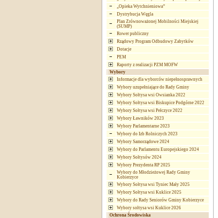
„Opieka Wytchnieniowa”
Dystrybucja Węgla
Plan Zrównoważonej Mobilności Miejskiej
(SUMP)
Rower publiczny
Rządowy Program Odbudowy Zabytków
Dotacje
PEM
Raporty z realizacji PZM MOFW
Wybory
Informacje dla wyborców niepełnosprawnych
Wybory uzupełniające do Rady Gminy
Wybory Sołtysa wsi Owsianka 2022
Wybory Sołtysa wsi Biskupice Podgórne 2022
Wybory Sołtysa wsi Pełczyce 2022
Wybory Ławników 2023
Wybory Parlamentarne 2023
Wybory do Izb Rolniczych 2023
Wybory Samorządowe 2024
Wybory do Parlamentu Europejskiego 2024
Wybory Sołtysów 2024
Wybory Prezydenta RP 2025
Wybory do Młodzieżowej Rady Gminy
Kobierzyce
Wybory Sołtysa wsi Tyniec Mały 2025
Wybory Sołtysa wsi Kuklice 2025
Wybory do Rady Seniorów Gminy Kobierzyce
Wybory sołtysa wsi Kuklice 2026
Ochrona Środowiska