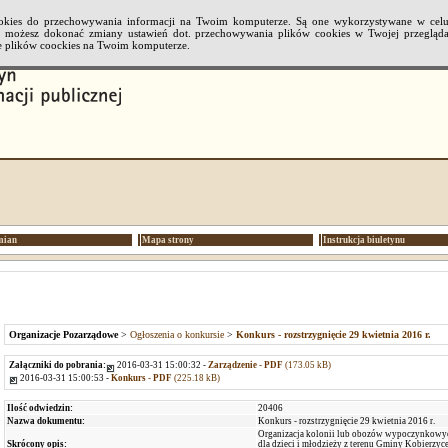
cookies do przechowywania informacji na Twoim komputerze. Są one wykorzystywane w cel
li możesz dokonać zmiany ustawień dot. przechowywania plików cookies w Twojej przeglądar
 plików coockies na Twoim komputerze.
mian
Mapa strony
Instrukcja biuletynu
Organizacje Pozarządowe
>
Ogłoszenia o konkursie
>
Konkurs - rozstrzygnięcie 29 kwietnia 2016 r.
Załączniki do pobrania:
2016-03-31 15:00:32 -
Zarządzenie - PDF
(173.05 kB)
2016-03-31 15:00:53 -
Konkurs - PDF
(225.18 kB)
Ilość odwiedzin:
20406
Nazwa dokumentu:
Konkurs - rozstrzygnięcie 29 kwietnia 2016 r.
Organizacja kolonii lub obozów wypoczynkowy
Skrócony opis:
dla dzieci i młodzieży z terenu Gminy Kobierzyce 