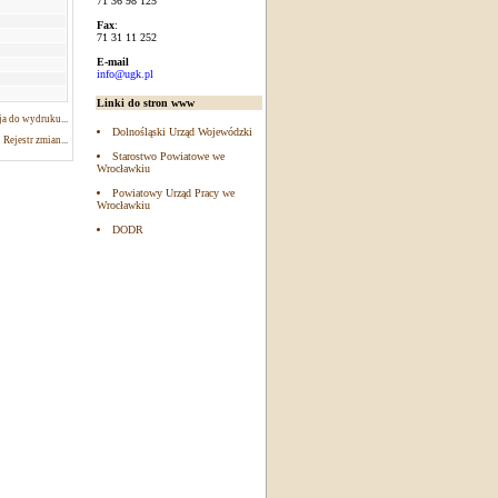
71 36 98 125
Fax
:
71 31 11 252
E-mail
info@ugk.pl
Linki do stron www
a do wydruku...
Dolnośląski Urząd Wojewódzki
Rejestr zmian...
Starostwo Powiatowe we
Wrocławkiu
Powiatowy Urząd Pracy we
Wrocławkiu
DODR