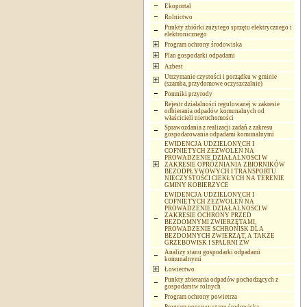
Ekoportal
Rolnictwo
Punkty zbiórki zużytego sprzętu elektrycznego i
elektronicznego
Program ochrony środowiska
Plan gospodarki odpadami
Azbest
Utrzymanie czystości i porządku w gminie
(szamba, przydomowe oczyszczalnie)
Pomniki przyrody
Rejestr działalności regulowanej w zakresie
odbierania odpadów komunalnych od
właścicieli nieruchomości
Sprawozdania z realizacji zadań z zakresu
gospodarowania odpadami komunalnymi
EWIDENCJA UDZIELONYCH I
COFNIETYCH ZEZWOLEŃ NA
PROWADZENIE DZIAŁALNOSCI W
ZAKRESIE OPRÓŻNIANIA ZBIORNIKÓW
BEZODPŁYWOWYCH I TRANSPORTU
NIECZYSTOŚCI CIEKŁYCH NA TERENIE
GMINY KOBIERZYCE
EWIDENCJA UDZIELONYCH I
COFNIETYCH ZEZWOLEŃ NA
PROWADZENIE DZIAŁALNOSCI W
ZAKRESIE OCHRONY PRZED
BEZDOMNYMI ZWIERZĘTAMI,
PROWADZENIE SCHRONISK DLA
BEZDOMNYCH ZWIERZĄT, A TAKŻE
GRZEBOWISK I SPALRNI ZW
Analizy stanu gospodarki odpadami
komunalnymi
Łowiectwo
Punkty zbierania odpadów pochodzących z
gospodarstw rolnych
Program ochrony powietrza