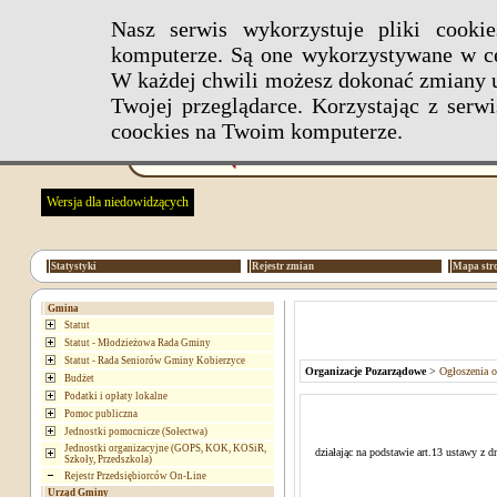
Nasz serwis wykorzystuje pliki cook
komputerze. Są one wykorzystywane w ce
W każdej chwili możesz dokonać zmiany u
Twojej przeglądarce. Korzystając z ser
coockies na Twoim komputerze.
Wersja dla niedowidzących
Statystyki
Rejestr zmian
Mapa str
Gmina
Statut
Statut - Młodzieżowa Rada Gminy
Statut - Rada Seniorów Gminy Kobierzyce
Organizacje Pozarządowe
>
Ogłoszenia o
Budżet
Podatki i opłaty lokalne
Pomoc publiczna
Jednostki pomocnicze (Sołectwa)
Jednostki organizacyjne (GOPS, KOK, KOSiR,
działając na podstawie art.13 ustawy z d
Szkoły, Przedszkola)
Rejestr Przedsiębiorców On-Line
Urząd Gminy