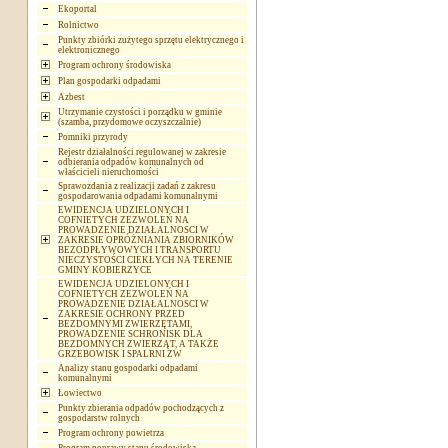
Ekoportal
Rolnictwo
Punkty zbiórki zużytego sprzętu elektrycznego i
elektronicznego
Program ochrony środowiska
Plan gospodarki odpadami
Azbest
Utrzymanie czystości i porządku w gminie
(szamba, przydomowe oczyszczalnie)
Pomniki przyrody
Rejestr działalności regulowanej w zakresie
odbierania odpadów komunalnych od
właścicieli nieruchomości
Sprawozdania z realizacji zadań z zakresu
gospodarowania odpadami komunalnymi
EWIDENCJA UDZIELONYCH I
COFNIETYCH ZEZWOLEŃ NA
PROWADZENIE DZIAŁALNOSCI W
ZAKRESIE OPRÓŻNIANIA ZBIORNIKÓW
BEZODPŁYWOWYCH I TRANSPORTU
NIECZYSTOŚCI CIEKŁYCH NA TERENIE
GMINY KOBIERZYCE
EWIDENCJA UDZIELONYCH I
COFNIETYCH ZEZWOLEŃ NA
PROWADZENIE DZIAŁALNOSCI W
ZAKRESIE OCHRONY PRZED
BEZDOMNYMI ZWIERZĘTAMI,
PROWADZENIE SCHRONISK DLA
BEZDOMNYCH ZWIERZĄT, A TAKŻE
GRZEBOWISK I SPALRNI ZW
Analizy stanu gospodarki odpadami
komunalnymi
Łowiectwo
Punkty zbierania odpadów pochodzących z
gospodarstw rolnych
Program ochrony powietrza