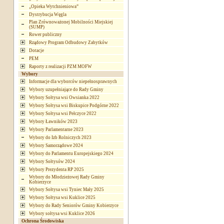
„Opieka Wytchnieniowa”
Dystrybucja Węgla
Plan Zrównoważonej Mobilności Miejskiej
(SUMP)
Rower publiczny
Rządowy Program Odbudowy Zabytków
Dotacje
PEM
Raporty z realizacji PZM MOFW
Wybory
Informacje dla wyborców niepełnosprawnych
Wybory uzupełniające do Rady Gminy
Wybory Sołtysa wsi Owsianka 2022
Wybory Sołtysa wsi Biskupice Podgórne 2022
Wybory Sołtysa wsi Pełczyce 2022
Wybory Ławników 2023
Wybory Parlamentarne 2023
Wybory do Izb Rolniczych 2023
Wybory Samorządowe 2024
Wybory do Parlamentu Europejskiego 2024
Wybory Sołtysów 2024
Wybory Prezydenta RP 2025
Wybory do Młodzieżowej Rady Gminy
Kobierzyce
Wybory Sołtysa wsi Tyniec Mały 2025
Wybory Sołtysa wsi Kuklice 2025
Wybory do Rady Seniorów Gminy Kobierzyce
Wybory sołtysa wsi Kuklice 2026
Ochrona Środowiska