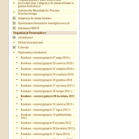
Program poprawy stanu środowiska
przyrodniczego i adaptacji do zmian klimatu w
gminie Kobierzyce
Ankieta dla Mieszkańców Powiatu
Wrocławskiego
Adaptacja do zmian klimatu
Opróżnianie zbiorników bezodpływowych
Informacje RDOŚ
Organizacje Pozarządowe
Aktualności
Wykaz stowarzyszeń
Uchwały
Ogłoszenia o konkursie
Konkurs - rozstrzygnięcie 07 maja 2010 r.
Konkurs - rozstrzygnięcie 29 czerwca 2010 r
Konkurs - rozstrzygnięcie 31 sierpnia 2010 r.
Konkurs - rozstrzygnięcie 24 września 2010
Konkurs - rozstrzygnięcie 20 grudnia 2010
Konkurs - rozstrzygnięcie 17 stycznia 2011 r.
Konkurs - rozstrzygnięcie 28 lutego 2011 r.
Konkurs - rozstrzygnięcie 08 kwietnia 2011
r.
Konkurs - rozstrzygnięcie 24 czerwca 2011 r.
Konkurs - rozstrzygnięcie 27 lipca 2011 r.
Konkurs - rozstrzygnięcie 14 października
2011
Konkurs - rozstrzygnięcie 9 stycznia 2012
Konkurs - rozstrzygnięcie 30 kwietnia 2012 r.
Konkurs - rozstrzygnięcie 17 lipca 2012r.