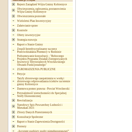
Informacje Urzędu
Rejestr Zarządzeń Wójta Gminy Kobierzyce
Obwieszczenia, ogłoszenia, postanowienia
Wójta Gminy Kobierzyce
Obwieszczenia pozostałe
Wieloletni Plan Inwestycyjny
Załatwianie spraw
Kontrole
Oferty inwestycyjne
Strategia rozwoju
Raport o Stanie Gminy
Zespół Interdyscyplinarny na rzecz
Przeciwdziałania Przemocy w Rodzinie
Podsumowanie konsultacji - "Roboczego
Projektu Programu Działań Zintegrowanych
Inwestycji Terytorialnych Wrocławskiego
Obszaru Funkcjonalnego"
ZGROMADZENIA PUBLICZNE
Petycje
Taryfy zbiorowego zaopatrzenia w wodę i
zbiorowego odprowadzania ścieków na terenie
gminy Kobierzyce
Darmowa pomoc prawna - Powiat Wrocławski
Przynależność nieruchomości do Specjalnej
Strefy Ekonomicznej
Rewitalizacja
Narodowy Spis Powszechny Ludności i
Mieszkań 2021
Zbiory Danych Przestrzennych
Konsultacje Społeczne
Raport o Stanie Zapewnienia Dostępności
Protesty
„Asystent osobisty osoby niepełnosprawnej”