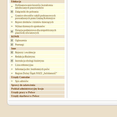
Edukacja
Dofinansowanie kosztów kształcenia
młodocianych pracowników
Załączniki do pobrania
Granice obwodów szkół podstawowych
prowadzonych przez Gminę Kobierzyce
Rejestr żłobków i klubów dziecięcych
Wykaz dziennych opiekunów
Dotacja podmiotowa dla niepublicznych
placówek oświatowych
KOWR
Ogłoszenia
Przetargi
Inne
Rejestry i ewidencje
Redakcja Biuletynu
Instrukcja obsługi biuletynu
Lista referencyjna
Informacja dot. bezdomnych psów
Region Dolny Śląsk NSZZ „Solidarność”
Urzędy Centralne
Spis adresów
Sprawy do załatwienia
Podział administracyjny kraju
Urzędy pracy w Polsce
Urzędy skarbowe w Polsce