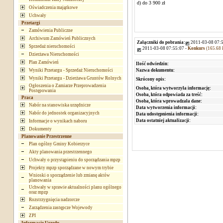
d) do 3 900 zł
Oświadczenia majątkowe
Uchwały
Przetargi
Zamówienia Publiczne
Archiwum Zamówień Publicznych
Załączniki do pobrania:
2011-03-08 07:5
Sprzedaż nieruchomości
2011-03-08 07:55:07 -
Konkurs
(165.68 
Dzierżawa Nieruchomości
Plan Zamówień
Ilość odwiedzin:
Nazwa dokumentu:
Wyniki Przetargu - Sprzedaż Nieruchomości
Wyniki Przetargu - Dzierżawa Gruntów Rolnych
Skrócony opis:
Ogłoszenia o Zamiarze Przeprowadzenia
Osoba, która wytworzyła informację:
Postępowania
Osoba, która odpowiada za treść:
Praca
Osoba, która wprowadzała dane:
Nabór na stanowiska urzędnicze
Data wytworzenia informacji:
Nabór do jednostek organizacyjnych
Data udostępnienia informacji:
Data ostatniej aktualizacji:
Informacje o wynikach naboru
Dokumenty
Planowanie Przestrzenne
Plan ogólny Gminy Kobierzyce
Akty planowania przestrzennego
Uchwały o przystąpieniu do sporządzania mpzp
Projekty mpzp sporządzane w nowym trybie
Wnioski o sporządzenie lub zmianę aktów
planowania
Uchwały w sprawie aktualności planu ogólnego
oraz mpzp
Rozstrzygnięcia nadzorcze
Zarządzenia zastępcze Wojewody
ZPI