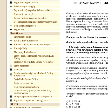
Regulamin organizacyjny
OGŁASZA OTWARTY KONKUR
Schemat organizacyjny
Regulamin Wynagradzania Pracowników
Otwarty konkurs ofert adresowany jest do
Kierownictwo urzędu
działalności pożytku publicznego i o wo
Referaty i stanowiska samodzielne
jednostek organizacyjnych działającyc
Rzeczpospolitej Polskiej, o stosunku Pa
Oświadczenia majątkowe pracowników urzędu
sumienia i wyznania, jeżeli ich cele st
Deklaracja Dostępności
jednostek samorządu terytorialnego, jedno
nadzorowanych realizujących zadania publ
Sygnaliści
Kobierzyce.
Rada Gminy
Informacje ogólne
Zadania publiczne Gminy Kobierzyce o
Radni Gminy Kobierzyce
ekologia i ochrona dziedzictwa przyrodn
Kontakt z Radnymi Gminy Kobierzyce
1. Edukacja ekologiczna dotycząca wła
Komisje Rady
prawidłowych nawyków i działań proekol
Plan pracy Rady Gminy
Kobierzyce, obejmujące następujące dzia
Plany i sprawozdania stałych komisji Rady
b) warsztaty dla uczniów szkół na terenie
Gminy
zakresie postępowania z odpadami, zachęc
Protokoły z Sesji Rady Gminy Kobierzyce
warsztaty w szkołach podstawowych i w gi
Plany posiedzeń
c) organizacja i przeprowadzenie konkursu
Uchwały
kategoriach : I kategoria szkoły (gimnazja
następujących rodzajów surowców: baterii,
Oświadczenia majątkowe Radnych Gminy
Kobierzyce
d) warsztat dla szkolnych koordynatorów z
Sesja Rady Gminy Online
nauczycieli.
Portal posiedzeń Rady
e) organizacja i przeprowadzenie konkursu
Archiwalne Nagrania Sesji
najciekawsze zdjęcie o tematyce związanej
Oświadczenia, opinie, apele, deklaracje,
postanowienia
-wysokość środków publicznych przeznaczon
działań:
Interpelacje i odpowiedzi na interpelacje
Zapytania i odpowiedzi na zapytania
a) do 9 000 zł
b) do 14 100 zł
KPWiK
c) do 3 000 zł
Komunikat Rady Nadzorczej