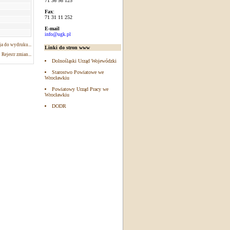
71 36 98 125
Fax
:
71 31 11 252
E-mail
info@ugk.pl
a do wydruku...
Linki do stron www
Rejestr zmian...
Dolnośląski Urząd Wojewódzki
Starostwo Powiatowe we
Wrocławkiu
Powiatowy Urząd Pracy we
Wrocławkiu
DODR