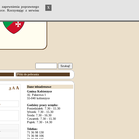
u zapewnienia poprawnego
X
ce. Korzystając z serwisu
Pliki do pobrania
Dane teleadresowe
A
A
A
Gmina Kobierzyce
Al. Pałacowa 1
55-040 kobierzyce
.
Godziny pracy urzędu:
Poniedziałek: 7.30 - 15.30
Wtorek: 7.30 - 15.30
Środa: 7.30 - 16.30
Czwartek: 7.30 - 15.30
Piątek: 7.30 - 14.30
Telefon:
.
71 36 98 130
71 36 98 106