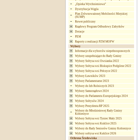
„Opieka Wytchnieniowa”
Dystrybucja Węgla
Plan Zrównoważonej Mobilności Miejskiej
(SUMP)
Rower publiczny
Rządowy Program Odbudowy Zabytków
Dotacje
PEM
Raporty z realizacji PZM MOFW
Wybory
Informacje dla wyborców niepełnosprawnych
Wybory uzupełniające do Rady Gminy
Wybory Sołtysa wsi Owsianka 2022
Wybory Sołtysa wsi Biskupice Podgórne 2022
Wybory Sołtysa wsi Pełczyce 2022
Wybory Ławników 2023
Wybory Parlamentarne 2023
Wybory do Izb Rolniczych 2023
Wybory Samorządowe 2024
Wybory do Parlamentu Europejskiego 2024
Wybory Sołtysów 2024
Wybory Prezydenta RP 2025
Wybory do Młodzieżowej Rady Gminy
Kobierzyce
Wybory Sołtysa wsi Tyniec Mały 2025
Wybory Sołtysa wsi Kuklice 2025
Wybory do Rady Seniorów Gminy Kobierzyce
Wybory sołtysa wsi Kuklice 2026
Ochrona Środowiska