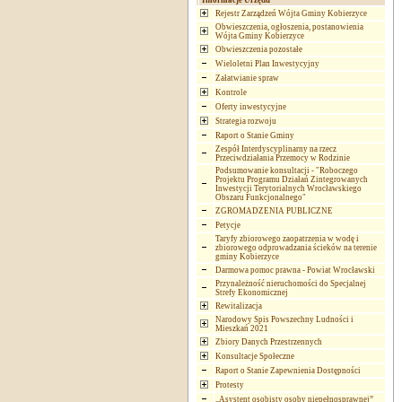
Informacje Urzędu
Rejestr Zarządzeń Wójta Gminy Kobierzyce
Obwieszczenia, ogłoszenia, postanowienia
Wójta Gminy Kobierzyce
Obwieszczenia pozostałe
Wieloletni Plan Inwestycyjny
Załatwianie spraw
Kontrole
Oferty inwestycyjne
Strategia rozwoju
Raport o Stanie Gminy
Zespół Interdyscyplinarny na rzecz
Przeciwdziałania Przemocy w Rodzinie
Podsumowanie konsultacji - "Roboczego
Projektu Programu Działań Zintegrowanych
Inwestycji Terytorialnych Wrocławskiego
Obszaru Funkcjonalnego"
ZGROMADZENIA PUBLICZNE
Petycje
Taryfy zbiorowego zaopatrzenia w wodę i
zbiorowego odprowadzania ścieków na terenie
gminy Kobierzyce
Darmowa pomoc prawna - Powiat Wrocławski
Przynależność nieruchomości do Specjalnej
Strefy Ekonomicznej
Rewitalizacja
Narodowy Spis Powszechny Ludności i
Mieszkań 2021
Zbiory Danych Przestrzennych
Konsultacje Społeczne
Raport o Stanie Zapewnienia Dostępności
Protesty
„Asystent osobisty osoby niepełnosprawnej”