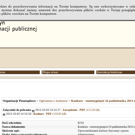
cookies do przechowywania informacji na Twoim komputerze. Są one wykorzystywane w cel
li możesz dokonać zmiany ustawień dot. przechowywania plików cookies w Twojej przeglądar
 plików coockies na Twoim komputerze.
mian
Mapa strony
Instrukcja biuletynu
Organizacje Pozarządowe
>
Ogłoszenia o konkursie
>
Konkurs - rozstrzygnięcie 24 października 2013 r
Załączniki do pobrania:
2013-10-03 14:54:27 -
Zarządzenie - PDF
(112.56 kB)
2013-10-03 14:54:50 -
Konkurs - PDF
(159.83 kB)
Ilość odwiedzin:
9210
Nazwa dokumentu:
Konkurs - rozstrzygnięcie 24 października 2013 r
Skrócony opis:
Upowszechnianie kultury fizycznej i sportu
Osoba, która wytworzyła informację:
Administrator