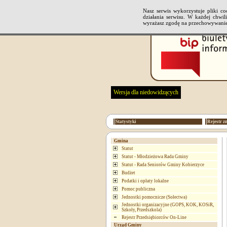
Nasz serwis wykorzystuje pliki 
działania serwisu. W każdej chwi
wyrażasz zgodę na przechowywanie
Wersja dla niedowidzących
Statystyki
Rejestr z
Gmina
Statut
Statut - Młodzieżowa Rada Gminy
Statut - Rada Seniorów Gminy Kobierzyce
Budżet
Podatki i opłaty lokalne
Pomoc publiczna
Jednostki pomocnicze (Sołectwa)
Jednostki organizacyjne (GOPS, KOK, KOSiR,
Szkoły, Przedszkola)
Rejestr Przedsiębiorców On-Line
Urząd Gminy