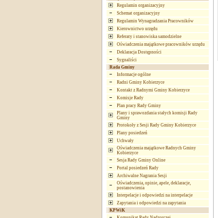
Regulamin organizacyjny
Schemat organizacyjny
Regulamin Wynagradzania Pracowników
Kierownictwo urzędu
Referaty i stanowiska samodzielne
Oświadczenia majątkowe pracowników urzędu
Deklaracja Dostępności
Sygnaliści
Rada Gminy
Informacje ogólne
Radni Gminy Kobierzyce
Kontakt z Radnymi Gminy Kobierzyce
Komisje Rady
Plan pracy Rady Gminy
Plany i sprawozdania stałych komisji Rady
Gminy
Protokoły z Sesji Rady Gminy Kobierzyce
Plany posiedzeń
Uchwały
Oświadczenia majątkowe Radnych Gminy
Kobierzyce
Sesja Rady Gminy Online
Portal posiedzeń Rady
Archiwalne Nagrania Sesji
Oświadczenia, opinie, apele, deklaracje,
postanowienia
Interpelacje i odpowiedzi na interpelacje
Zapytania i odpowiedzi na zapytania
KPWiK
Komunikat Rady Nadzorczej