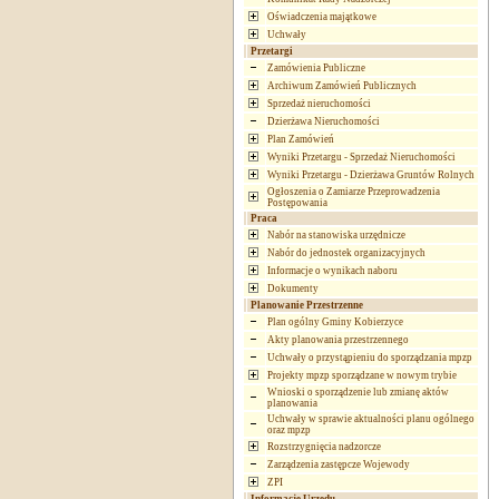
Oświadczenia majątkowe
Uchwały
Przetargi
Zamówienia Publiczne
Archiwum Zamówień Publicznych
Sprzedaż nieruchomości
Dzierżawa Nieruchomości
Plan Zamówień
Wyniki Przetargu - Sprzedaż Nieruchomości
Wyniki Przetargu - Dzierżawa Gruntów Rolnych
Ogłoszenia o Zamiarze Przeprowadzenia
Postępowania
Praca
Nabór na stanowiska urzędnicze
Nabór do jednostek organizacyjnych
Informacje o wynikach naboru
Dokumenty
Planowanie Przestrzenne
Plan ogólny Gminy Kobierzyce
Akty planowania przestrzennego
Uchwały o przystąpieniu do sporządzania mpzp
Projekty mpzp sporządzane w nowym trybie
Wnioski o sporządzenie lub zmianę aktów
planowania
Uchwały w sprawie aktualności planu ogólnego
oraz mpzp
Rozstrzygnięcia nadzorcze
Zarządzenia zastępcze Wojewody
ZPI