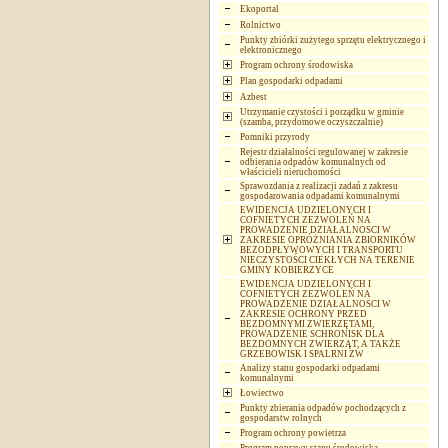
Ekoportal
Rolnictwo
Punkty zbiórki zużytego sprzętu elektrycznego i
elektronicznego
Program ochrony środowiska
Plan gospodarki odpadami
Azbest
Utrzymanie czystości i porządku w gminie
(szamba, przydomowe oczyszczalnie)
Pomniki przyrody
Rejestr działalności regulowanej w zakresie
odbierania odpadów komunalnych od
właścicieli nieruchomości
Sprawozdania z realizacji zadań z zakresu
gospodarowania odpadami komunalnymi
EWIDENCJA UDZIELONYCH I
COFNIETYCH ZEZWOLEŃ NA
PROWADZENIE DZIAŁALNOSCI W
ZAKRESIE OPRÓŻNIANIA ZBIORNIKÓW
BEZODPŁYWOWYCH I TRANSPORTU
NIECZYSTOŚCI CIEKŁYCH NA TERENIE
GMINY KOBIERZYCE
EWIDENCJA UDZIELONYCH I
COFNIETYCH ZEZWOLEŃ NA
PROWADZENIE DZIAŁALNOSCI W
ZAKRESIE OCHRONY PRZED
BEZDOMNYMI ZWIERZĘTAMI,
PROWADZENIE SCHRONISK DLA
BEZDOMNYCH ZWIERZĄT, A TAKŻE
GRZEBOWISK I SPALRNI ZW
Analizy stanu gospodarki odpadami
komunalnymi
Łowiectwo
Punkty zbierania odpadów pochodzących z
gospodarstw rolnych
Program ochrony powietrza