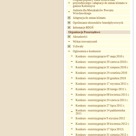
Program poprawy stanu środowiska
przyrodniczego i adaptacji do zmian klimatu w
gminie Kobierzyce
Ankieta dla Mieszkańców Powiatu
Wrocławskiego
Adaptacja do zmian klimatu
Opróżnianie zbiorników bezodpływowych
Informacje RDOŚ
Organizacje Pozarządowe
Aktualności
Wykaz stowarzyszeń
Uchwały
Ogłoszenia o konkursie
Konkurs - rozstrzygnięcie 07 maja 2010 r.
Konkurs - rozstrzygnięcie 29 czerwca 2010 r
Konkurs - rozstrzygnięcie 31 sierpnia 2010 r.
Konkurs - rozstrzygnięcie 24 września 2010
Konkurs - rozstrzygnięcie 20 grudnia 2010
Konkurs - rozstrzygnięcie 17 stycznia 2011 r.
Konkurs - rozstrzygnięcie 28 lutego 2011 r.
Konkurs - rozstrzygnięcie 08 kwietnia 2011 r.
Konkurs - rozstrzygnięcie 24 czerwca 2011 r.
Konkurs - rozstrzygnięcie 27 lipca 2011 r.
Konkurs - rozstrzygnięcie 14 października
2011
Konkurs - rozstrzygnięcie 9 stycznia 2012
Konkurs - rozstrzygnięcie 30 kwietnia 2012 r.
Konkurs - rozstrzygnięcie 17 lipca 2012r.
Konkurs - rozstrzygnięcie 31 sierpnia 2012 r.