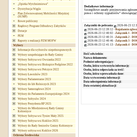
„Opieka Wytchnieniowa”
Dodatkowe informacje
Dystrybucja Węgla
Szczegółowe zasady przyjmowania zgłoszeń 
prawa i ochrony sygnalistów” obowiązują
Plan Zrównoważonej Mobilności Miejskiej
(SUMP)
Rower publiczny
Załączniki do pobrania:
2026-06-23 12:3
Rządowy Program Odbudowy Zabytków
2026-06-23 12:39:12 -
Regulamin zgłos
Dotacje
2026-06-23 12:40:02 -
Załącznik 1 - DO
PEM
2026-06-23 12:40:31 -
Załącznik 2 - DO
Raporty z realizacji PZM MOFW
2026-06-23 12:40:46 -
Załącznik 3 - DO
2026-06-23 12:41:13 -
Załącznik 4 - DO
Wybory
Informacje dla wyborców niepełnosprawnych
Ilość odwiedzin:
Wybory uzupełniające do Rady Gminy
Nazwa dokumentu:
Wybory Sołtysa wsi Owsianka 2022
Podmiot udostępniający:
Wybory Sołtysa wsi Biskupice Podgórne 2022
Osoba, która wytworzyła informację:
Wybory Sołtysa wsi Pełczyce 2022
Osoba, która odpowiada za treść:
Osoba, która wprowadzała dane:
Wybory Ławników 2023
Data wytworzenia informacji:
Wybory Parlamentarne 2023
Data udostępnienia informacji:
Wybory do Izb Rolniczych 2023
Data ostatniej aktualizacji:
Wybory Samorządowe 2024
Wybory do Parlamentu Europejskiego 2024
Wybory Sołtysów 2024
Wybory Prezydenta RP 2025
Wybory do Młodzieżowej Rady Gminy
Kobierzyce
Wybory Sołtysa wsi Tyniec Mały 2025
Wybory Sołtysa wsi Kuklice 2025
Wybory do Rady Seniorów Gminy Kobierzyce
Wybory sołtysa wsi Kuklice 2026
Ochrona Środowiska