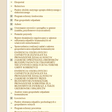
Ekoportal
Rolnictwo
Punkty zbiórki zużytego sprzętu elektrycznego i
elektronicznego
Program ochrony środowiska
Plan gospodarki odpadami
Azbest
Utrzymanie czystości i porządku w gminie
(szamba, przydomowe oczyszczalnie)
Pomniki przyrody
Rejestr działalności regulowanej w zakresie
odbierania odpadów komunalnych od
właścicieli nieruchomości
Sprawozdania z realizacji zadań z zakresu
gospodarowania odpadami komunalnymi
EWIDENCJA UDZIELONYCH I
COFNIETYCH ZEZWOLEŃ NA
PROWADZENIE DZIAŁALNOSCI W
ZAKRESIE OPRÓŻNIANIA ZBIORNIKÓW
BEZODPŁYWOWYCH I TRANSPORTU
NIECZYSTOŚCI CIEKŁYCH NA TERENIE
GMINY KOBIERZYCE
EWIDENCJA UDZIELONYCH I
COFNIETYCH ZEZWOLEŃ NA
PROWADZENIE DZIAŁALNOSCI W
ZAKRESIE OCHRONY PRZED
BEZDOMNYMI ZWIERZĘTAMI,
PROWADZENIE SCHRONISK DLA
BEZDOMNYCH ZWIERZĄT, A TAKŻE
GRZEBOWISK I SPALRNI ZW
Analizy stanu gospodarki odpadami
komunalnymi
Łowiectwo
Punkty zbierania odpadów pochodzących z
gospodarstw rolnych
Program ochrony powietrza