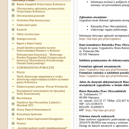
Informacje Urzędu
informacja zwrotna o podjętych d
Rejestr Zarządzeń Wójta Gminy Kobierzyce
miesięcy od potwierdzenia przyję
Obwieszczenia, ogłoszenia, postanowienia
Wójta Gminy Kobierzyce
Obwieszczenia pozostałe
Zgłoszenia zewnętrzne
Sygnalista może dokonać zgłoszenia zewnę
Wieloletni Plan Inwestycyjny
Załatwianie spraw
Rzecznika Praw Obywatelskich,
właściwego organu publicznego.
Kontrole
Oferty inwestycyjne
Informacje dotyczące zgłoszeń zewnętrznyc
https://bip.brpo.gov.pl/pl/sygnalisci
Strategia rozwoju
Raport o Stanie Gminy
Dane kontaktowe Rzecznika Praw Obyw
Zespół Interdyscyplinarny na rzecz
Zespół do spraw Sygnalistów Biura Rzecz
Przeciwdziałania Przemocy w Rodzinie
ul. Puławska 99a
02-595 Warszawa
Podsumowanie konsultacji - "Roboczego
Projektu Programu Działań Zintegrowanych
Infolinia przeznaczona do dokonywania 
Inwestycji Terytorialnych Wrocławskiego
Obszaru Funkcjonalnego"
Formularz zgłoszeń zewnętrznych:
ZGROMADZENIA PUBLICZNE
https://sygnalisci.brpo.gov.pl/pl/formularz
Petycje
Formularz wniosku o udzielenie porady
https://sygnalisci.brpo.gov.pl/pl/formular
Taryfy zbiorowego zaopatrzenia w wodę i
zbiorowego odprowadzania ścieków na terenie
Adres do doręczeń elektronicznych Biu
gminy Kobierzyce
zewnętrznych sygnalistów w formie ele
Darmowa pomoc prawna - Powiat Wrocławski
Przynależność nieruchomości do Specjalnej
Biuro Rzecznika Praw Obywatelskich
Strefy Ekonomicznej
Al. Solidarności 77
00-090 Warszawa
Rewitalizacja
tel. centrali: (22) 55 17 700fax: (22) 827 6
Narodowy Spis Powszechny Ludności i
NIP: 525-10-08-674
Mieszkań 2021
REGON: 012093073
Zbiory Danych Przestrzennych
BIP:
https://bip.brpo.gov.pl/pl
Konsultacje Społeczne
Ochrona danych osobowych
Raport o Stanie Zapewnienia Dostępności
Dane osobowe sygnalistów przetwarzane są
2016/679 (RODO) oraz ustawą o ochronie 
Protesty
Dostęp do danych zawartych w zgłoszeniu
„Asystent osobisty osoby niepełnosprawnej”