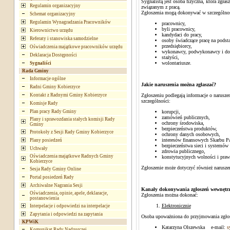
Sygnalistą jest osoba fizyczna, która zgła
Regulamin organizacyjny
związanym z pracą.
Zgłoszenia mogą dokonywać w szczególnoś
Schemat organizacyjny
Regulamin Wynagradzania Pracowników
pracownicy,
byli pracownicy,
Kierownictwo urzędu
kandydaci do pracy,
Referaty i stanowiska samodzielne
osoby świadczące pracę na pods
przedsiębiorcy,
Oświadczenia majątkowe pracowników urzędu
wykonawcy, podwykonawcy i do
Deklaracja Dostępności
stażyści,
wolontariusze.
Sygnaliści
Rada Gminy
Informacje ogólne
Jakie naruszenia można zgłaszać?
Radni Gminy Kobierzyce
Kontakt z Radnymi Gminy Kobierzyce
Zgłoszeniu podlegają informacje o narusz
szczególności:
Komisje Rady
Plan pracy Rady Gminy
korupcji,
zamówień publicznych,
Plany i sprawozdania stałych komisji Rady
ochrony środowiska,
Gminy
bezpieczeństwa produktów,
Protokoły z Sesji Rady Gminy Kobierzyce
ochrony danych osobowych,
interesów finansowych Skarbu Pa
Plany posiedzeń
bezpieczeństwa sieci i systemów 
Uchwały
zdrowia publicznego,
Oświadczenia majątkowe Radnych Gminy
konstytucyjnych wolności i praw
Kobierzyce
Zgłoszenie może dotyczyć również narusze
Sesja Rady Gminy Online
Portal posiedzeń Rady
Archiwalne Nagrania Sesji
Kanały dokonywania zgłoszeń wewnętr
Oświadczenia, opinie, apele, deklaracje,
Zgłoszenia można dokonać:
postanowienia
Elektronicznie
Interpelacje i odpowiedzi na interpelacje
Zapytania i odpowiedzi na zapytania
Osoba upoważniona do przyjmowania zgło
KPWiK
Katarzyna Olszewska e-mail:
s
Komunikat Rady Nadzorczej