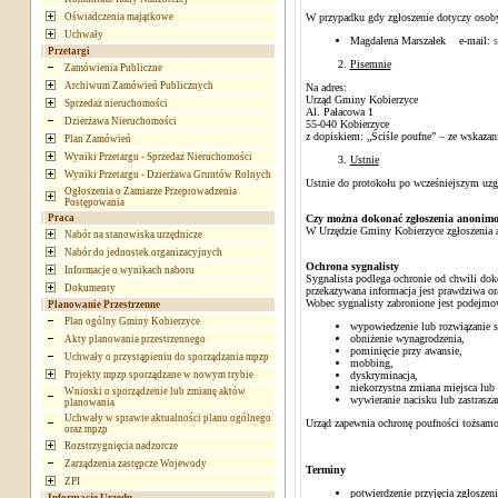
Oświadczenia majątkowe
W przypadku gdy zgłoszenie dotyczy osoby
Uchwały
Magdalena Marszałek e-mail:
Przetargi
Pisemnie
Zamówienia Publiczne
Archiwum Zamówień Publicznych
Na adres:
Urząd Gminy Kobierzyce
Sprzedaż nieruchomości
Al. Pałacowa 1
Dzierżawa Nieruchomości
55-040 Kobierzyce
z dopiskiem: „Ściśle poufne” – ze wskazan
Plan Zamówień
Wyniki Przetargu - Sprzedaż Nieruchomości
Ustnie
Wyniki Przetargu - Dzierżawa Gruntów Rolnych
Ustnie do protokołu po wcześniejszym uzg
Ogłoszenia o Zamiarze Przeprowadzenia
Postępowania
Praca
Czy można dokonać zgłoszenia anonim
W Urzędzie Gminy Kobierzyce zgłoszenia a
Nabór na stanowiska urzędnicze
Nabór do jednostek organizacyjnych
Ochrona sygnalisty
Informacje o wynikach naboru
Sygnalista podlega ochronie od chwili dok
Dokumenty
przekazywana informacja jest prawdziwa or
Wobec sygnalisty zabronione jest podejmo
Planowanie Przestrzenne
Plan ogólny Gminy Kobierzyce
wypowiedzenie lub rozwiązanie s
obniżenie wynagrodzenia,
Akty planowania przestrzennego
pominięcie przy awansie,
Uchwały o przystąpieniu do sporządzania mpzp
mobbing,
Projekty mpzp sporządzane w nowym trybie
dyskryminacja,
niekorzystna zmiana miejsca lub 
Wnioski o sporządzenie lub zmianę aktów
wywieranie nacisku lub zastrasza
planowania
Uchwały w sprawie aktualności planu ogólnego
Urząd zapewnia ochronę poufności tożsamo
oraz mpzp
Rozstrzygnięcia nadzorcze
Zarządzenia zastępcze Wojewody
Terminy
ZPI
potwierdzenie przyjęcia zgłoszen