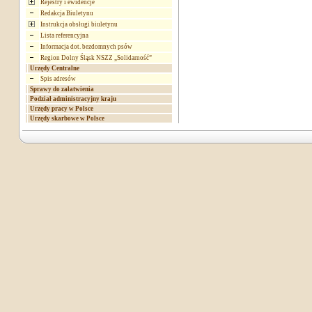
Rejestry i ewidencje
Redakcja Biuletynu
Instrukcja obsługi biuletynu
Lista referencyjna
Informacja dot. bezdomnych psów
Region Dolny Śląsk NSZZ „Solidarność”
Urzędy Centralne
Spis adresów
Sprawy do załatwienia
Podział administracyjny kraju
Urzędy pracy w Polsce
Urzędy skarbowe w Polsce