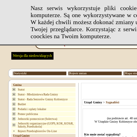
Nasz serwis wykorzystuje pliki cook
komputerze. Są one wykorzystywane w ce
W każdej chwili możesz dokonać zmiany u
Twojej przeglądarce. Korzystając z ser
coockies na Twoim komputerze.
Wersja dla niedowidzących
Statystyki
Rejestr zmian
Mapa str
Gmina
Statut
Statut - Młodzieżowa Rada Gminy
Statut - Rada Seniorów Gminy Kobierzyce
Urząd Gminy
>
Sygnaliści
Budżet
Podatki i opłaty lokalne
Pomoc publiczna
(na podstawie art. 48 us
Jednostki pomocnicze (Sołectwa)
W Urzędzie Gminy Kobierzyce obow
Jednostki organizacyjne (GOPS, KOK, KOSiR,
Szkoły, Przedszkola)
Rejestr Przedsiębiorców On-Line
Kto może zostać sygnalistą?
Urząd Gminy