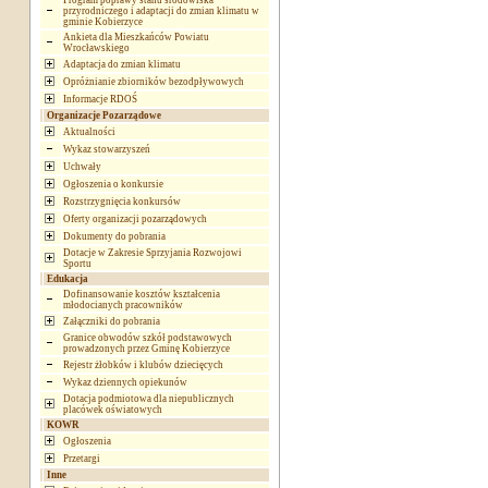
Program poprawy stanu środowiska
przyrodniczego i adaptacji do zmian klimatu w
gminie Kobierzyce
Ankieta dla Mieszkańców Powiatu
Wrocławskiego
Adaptacja do zmian klimatu
Opróżnianie zbiorników bezodpływowych
Informacje RDOŚ
Organizacje Pozarządowe
Aktualności
Wykaz stowarzyszeń
Uchwały
Ogłoszenia o konkursie
Rozstrzygnięcia konkursów
Oferty organizacji pozarządowych
Dokumenty do pobrania
Dotacje w Zakresie Sprzyjania Rozwojowi
Sportu
Edukacja
Dofinansowanie kosztów kształcenia
młodocianych pracowników
Załączniki do pobrania
Granice obwodów szkół podstawowych
prowadzonych przez Gminę Kobierzyce
Rejestr żłobków i klubów dziecięcych
Wykaz dziennych opiekunów
Dotacja podmiotowa dla niepublicznych
placówek oświatowych
KOWR
Ogłoszenia
Przetargi
Inne