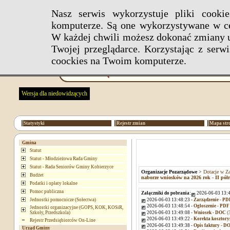
Nasz serwis wykorzystuje pliki cook
komputerze. Są one wykorzystywane w ce
W każdej chwili możesz dokonać zmiany u
Twojej przeglądarce. Korzystając z ser
coockies na Twoim komputerze.
Wersja dla niedowidzących
Statystyki
Rejestr zmian
Mapa str
Gmina
Statut
Statut - Młodzieżowa Rada Gminy
Statut - Rada Seniorów Gminy Kobierzyce
Organizacje Pozarządowe
>
Dotacje w Za
Budżet
naborze wniosków na 2026 rok - II półro
Podatki i opłaty lokalne
Pomoc publiczna
Załączniki do pobrania:
2026-06-03 13:4
2026-06-03 13:48:23 -
Zarządzenie - PD
Jednostki pomocnicze (Sołectwa)
2026-06-03 13:48:54 -
Ogłoszenie - PDF
Jednostki organizacyjne (GOPS, KOK, KOSiR,
2026-06-03 13:49:08 -
Wniosek - DOC
(
Szkoły, Przedszkola)
2026-06-03 13:49:22 -
Korekta kosztory
Rejestr Przedsiębiorców On-Line
2026-06-03 13:49:38 -
Opis faktury - D
Urząd Gminy