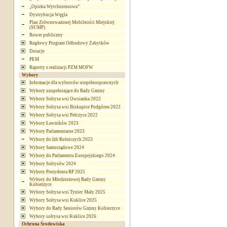
„Opieka Wytchnieniowa”
Dystrybucja Węgla
Plan Zrównoważonej Mobilności Miejskiej
(SUMP)
Rower publiczny
Rządowy Program Odbudowy Zabytków
Dotacje
PEM
Raporty z realizacji PZM MOFW
Wybory
Informacje dla wyborców niepełnosprawnych
Wybory uzupełniające do Rady Gminy
Wybory Sołtysa wsi Owsianka 2022
Wybory Sołtysa wsi Biskupice Podgórne 2022
Wybory Sołtysa wsi Pełczyce 2022
Wybory Ławników 2023
Wybory Parlamentarne 2023
Wybory do Izb Rolniczych 2023
Wybory Samorządowe 2024
Wybory do Parlamentu Europejskiego 2024
Wybory Sołtysów 2024
Wybory Prezydenta RP 2025
Wybory do Młodzieżowej Rady Gminy
Kobierzyce
Wybory Sołtysa wsi Tyniec Mały 2025
Wybory Sołtysa wsi Kuklice 2025
Wybory do Rady Seniorów Gminy Kobierzyce
Wybory sołtysa wsi Kuklice 2026
Ochrona Środowiska