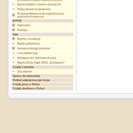
prowadzonych przez Gminę Kobierzyce
Rejestr żłobków i klubów dziecięcych
Wykaz dziennych opiekunów
Dotacja podmiotowa dla niepublicznych
placówek oświatowych
KOWR
Ogłoszenia
Przetargi
Inne
Rejestry i ewidencje
Redakcja Biuletynu
Instrukcja obsługi biuletynu
Lista referencyjna
Informacja dot. bezdomnych psów
Region Dolny Śląsk NSZZ „Solidarność”
Urzędy Centralne
Spis adresów
Sprawy do załatwienia
Podział administracyjny kraju
Urzędy pracy w Polsce
Urzędy skarbowe w Polsce