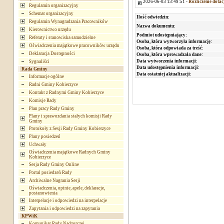
2026-06-03 13:49:51 -
Rozliczenie dotac
Regulamin organizacyjny
Schemat organizacyjny
Ilość odwiedzin:
Regulamin Wynagradzania Pracowników
Nazwa dokumentu:
Kierownictwo urzędu
Podmiot udostępniający:
Referaty i stanowiska samodzielne
Osoba, która wytworzyła informację:
Oświadczenia majątkowe pracowników urzędu
Osoba, która odpowiada za treść:
Deklaracja Dostępności
Osoba, która wprowadzała dane:
Data wytworzenia informacji:
Sygnaliści
Data udostępnienia informacji:
Rada Gminy
Data ostatniej aktualizacji:
Informacje ogólne
Radni Gminy Kobierzyce
Kontakt z Radnymi Gminy Kobierzyce
Komisje Rady
Plan pracy Rady Gminy
Plany i sprawozdania stałych komisji Rady
Gminy
Protokoły z Sesji Rady Gminy Kobierzyce
Plany posiedzeń
Uchwały
Oświadczenia majątkowe Radnych Gminy
Kobierzyce
Sesja Rady Gminy Online
Portal posiedzeń Rady
Archiwalne Nagrania Sesji
Oświadczenia, opinie, apele, deklaracje,
postanowienia
Interpelacje i odpowiedzi na interpelacje
Zapytania i odpowiedzi na zapytania
KPWiK
Komunikat Rady Nadzorczej