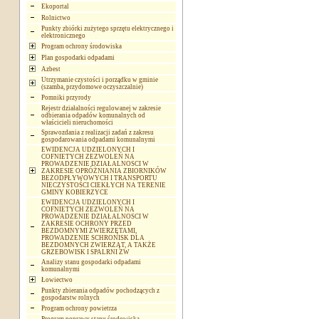
Ekoportal
Rolnictwo
Punkty zbiórki zużytego sprzętu elektrycznego i
elektronicznego
Program ochrony środowiska
Plan gospodarki odpadami
Azbest
Utrzymanie czystości i porządku w gminie
(szamba, przydomowe oczyszczalnie)
Pomniki przyrody
Rejestr działalności regulowanej w zakresie
odbierania odpadów komunalnych od
właścicieli nieruchomości
Sprawozdania z realizacji zadań z zakresu
gospodarowania odpadami komunalnymi
EWIDENCJA UDZIELONYCH I
COFNIETYCH ZEZWOLEŃ NA
PROWADZENIE DZIAŁALNOSCI W
ZAKRESIE OPRÓŻNIANIA ZBIORNIKÓW
BEZODPŁYWOWYCH I TRANSPORTU
NIECZYSTOŚCI CIEKŁYCH NA TERENIE
GMINY KOBIERZYCE
EWIDENCJA UDZIELONYCH I
COFNIETYCH ZEZWOLEŃ NA
PROWADZENIE DZIAŁALNOSCI W
ZAKRESIE OCHRONY PRZED
BEZDOMNYMI ZWIERZĘTAMI,
PROWADZENIE SCHRONISK DLA
BEZDOMNYCH ZWIERZĄT, A TAKŻE
GRZEBOWISK I SPALRNI ZW
Analizy stanu gospodarki odpadami
komunalnymi
Łowiectwo
Punkty zbierania odpadów pochodzących z
gospodarstw rolnych
Program ochrony powietrza