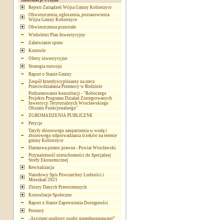
Informacje Urzędu
Rejestr Zarządzeń Wójta Gminy Kobierzyce
Obwieszczenia, ogłoszenia, postanowienia
Wójta Gminy Kobierzyce
Obwieszczenia pozostałe
Wieloletni Plan Inwestycyjny
Załatwianie spraw
Kontrole
Oferty inwestycyjne
Strategia rozwoju
Raport o Stanie Gminy
Zespół Interdyscyplinarny na rzecz
Przeciwdziałania Przemocy w Rodzinie
Podsumowanie konsultacji - "Roboczego
Projektu Programu Działań Zintegrowanych
Inwestycji Terytorialnych Wrocławskiego
Obszaru Funkcjonalnego"
ZGROMADZENIA PUBLICZNE
Petycje
Taryfy zbiorowego zaopatrzenia w wodę i
zbiorowego odprowadzania ścieków na terenie
gminy Kobierzyce
Darmowa pomoc prawna - Powiat Wrocławski
Przynależność nieruchomości do Specjalnej
Strefy Ekonomicznej
Rewitalizacja
Narodowy Spis Powszechny Ludności i
Mieszkań 2021
Zbiory Danych Przestrzennych
Konsultacje Społeczne
Raport o Stanie Zapewnienia Dostępności
Protesty
„Asystent osobisty osoby niepełnosprawnej”