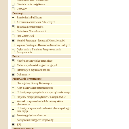
Oświadczenia majątkowe
Uchwały
Przetargi
Zamówienia Publiczne
Archiwum Zamówień Publicznych
Sprzedaż nieruchomości
Dzierżawa Nieruchomości
Plan Zamówień
Wyniki Przetargu - Sprzedaż Nieruchomości
Wyniki Przetargu - Dzierżawa Gruntów Rolnych
Ogłoszenia o Zamiarze Przeprowadzenia
Postępowania
Praca
Nabór na stanowiska urzędnicze
Nabór do jednostek organizacyjnych
Informacje o wynikach naboru
Dokumenty
Planowanie Przestrzenne
Plan ogólny Gminy Kobierzyce
Akty planowania przestrzennego
Uchwały o przystąpieniu do sporządzania mpzp
Projekty mpzp sporządzane w nowym trybie
Wnioski o sporządzenie lub zmianę aktów
planowania
Uchwały w sprawie aktualności planu ogólnego
oraz mpzp
Rozstrzygnięcia nadzorcze
Zarządzenia zastępcze Wojewody
ZPI