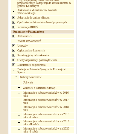
Program poprawy stanu środowiska
przyrodniczego i adaptacji do zmian klimatu w
gminie Kobierzyce
Ankieta dla Mieszkańców Powiatu
Wrocławskiego
Adaptacja do zmian klimatu
Opróżnianie zbiorników bezodpływowych
Informacje RDOŚ
Organizacje Pozarządowe
Aktualności
Wykaz stowarzyszeń
Uchwały
Ogłoszenia o konkursie
Rozstrzygnięcia konkursów
Oferty organizacji pozarządowych
Dokumenty do pobrania
Dotacje w Zakresie Sprzyjania Rozwojowi
Sportu
Nabory wniosków
Uchwała
Wniosek o udzielenie dotacji
Informacja o naborze wniosków w 2016
roku
Informacja o naborze wniosków w 2017
roku
Informacja o naborze wniosków w 2018
roku
Informacja o naborze wniosków na 2019
roku - I nabór
Informacja o naborze wniosków na 2019
roku - II nabór
Informacja o naborze wniosków na 2020
roku - I nabór