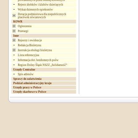
prowadzonych przez Gminę Kobierzyce
Rejestr żłobków i klubów dziecięcych
Wykaz dziennych opiekunów
Dotacja podmiotowa dla niepublicznych
placówek oświatowych
KOWR
Ogłoszenia
Przetargi
Inne
Rejestry i ewidencje
Redakcja Biuletynu
Instrukcja obsługi biuletynu
Lista referencyjna
Informacja dot. bezdomnych psów
Region Dolny Śląsk NSZZ „Solidarność”
Urzędy Centralne
Spis adresów
Sprawy do załatwienia
Podział administracyjny kraju
Urzędy pracy w Polsce
Urzędy skarbowe w Polsce