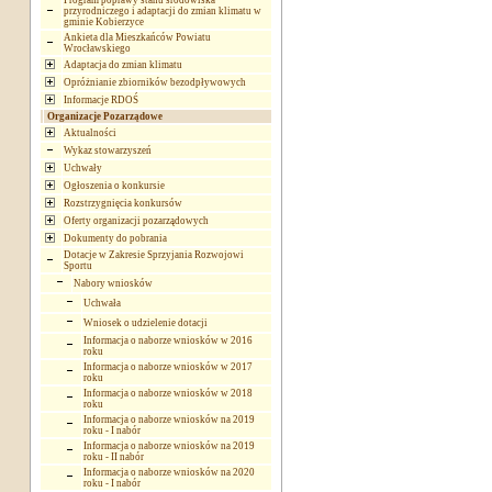
Program poprawy stanu środowiska
przyrodniczego i adaptacji do zmian klimatu w
gminie Kobierzyce
Ankieta dla Mieszkańców Powiatu
Wrocławskiego
Adaptacja do zmian klimatu
Opróżnianie zbiorników bezodpływowych
Informacje RDOŚ
Organizacje Pozarządowe
Aktualności
Wykaz stowarzyszeń
Uchwały
Ogłoszenia o konkursie
Rozstrzygnięcia konkursów
Oferty organizacji pozarządowych
Dokumenty do pobrania
Dotacje w Zakresie Sprzyjania Rozwojowi
Sportu
Nabory wniosków
Uchwała
Wniosek o udzielenie dotacji
Informacja o naborze wniosków w 2016
roku
Informacja o naborze wniosków w 2017
roku
Informacja o naborze wniosków w 2018
roku
Informacja o naborze wniosków na 2019
roku - I nabór
Informacja o naborze wniosków na 2019
roku - II nabór
Informacja o naborze wniosków na 2020
roku - I nabór