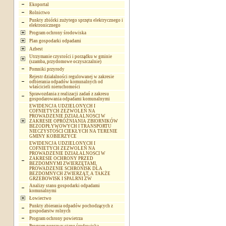
Ekoportal
Rolnictwo
Punkty zbiórki zużytego sprzętu elektrycznego i
elektronicznego
Program ochrony środowiska
Plan gospodarki odpadami
Azbest
Utrzymanie czystości i porządku w gminie
(szamba, przydomowe oczyszczalnie)
Pomniki przyrody
Rejestr działalności regulowanej w zakresie
odbierania odpadów komunalnych od
właścicieli nieruchomości
Sprawozdania z realizacji zadań z zakresu
gospodarowania odpadami komunalnymi
EWIDENCJA UDZIELONYCH I
COFNIETYCH ZEZWOLEŃ NA
PROWADZENIE DZIAŁALNOSCI W
ZAKRESIE OPRÓŻNIANIA ZBIORNIKÓW
BEZODPŁYWOWYCH I TRANSPORTU
NIECZYSTOŚCI CIEKŁYCH NA TERENIE
GMINY KOBIERZYCE
EWIDENCJA UDZIELONYCH I
COFNIETYCH ZEZWOLEŃ NA
PROWADZENIE DZIAŁALNOSCI W
ZAKRESIE OCHRONY PRZED
BEZDOMNYMI ZWIERZĘTAMI,
PROWADZENIE SCHRONISK DLA
BEZDOMNYCH ZWIERZĄT, A TAKŻE
GRZEBOWISK I SPALRNI ZW
Analizy stanu gospodarki odpadami
komunalnymi
Łowiectwo
Punkty zbierania odpadów pochodzących z
gospodarstw rolnych
Program ochrony powietrza