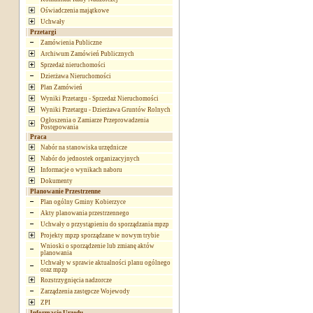
Oświadczenia majątkowe
Uchwały
Przetargi
Zamówienia Publiczne
Archiwum Zamówień Publicznych
Sprzedaż nieruchomości
Dzierżawa Nieruchomości
Plan Zamówień
Wyniki Przetargu - Sprzedaż Nieruchomości
Wyniki Przetargu - Dzierżawa Gruntów Rolnych
Ogłoszenia o Zamiarze Przeprowadzenia
Postępowania
Praca
Nabór na stanowiska urzędnicze
Nabór do jednostek organizacyjnych
Informacje o wynikach naboru
Dokumenty
Planowanie Przestrzenne
Plan ogólny Gminy Kobierzyce
Akty planowania przestrzennego
Uchwały o przystąpieniu do sporządzania mpzp
Projekty mpzp sporządzane w nowym trybie
Wnioski o sporządzenie lub zmianę aktów
planowania
Uchwały w sprawie aktualności planu ogólnego
oraz mpzp
Rozstrzygnięcia nadzorcze
Zarządzenia zastępcze Wojewody
ZPI