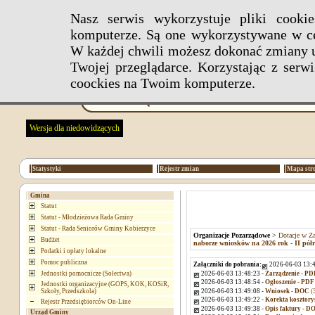
Nasz serwis wykorzystuje pliki cook
komputerze. Są one wykorzystywane w ce
W każdej chwili możesz dokonać zmiany u
Twojej przeglądarce. Korzystając z ser
coockies na Twoim komputerze.
Wersja dla niedowidzących
Statystyki
Rejestr zmian
Mapa str
Gmina
Statut
Statut - Młodzieżowa Rada Gminy
Statut - Rada Seniorów Gminy Kobierzyce
Organizacje Pozarządowe
>
Dotacje w Za
Budżet
naborze wniosków na 2026 rok - II półro
Podatki i opłaty lokalne
Pomoc publiczna
Załączniki do pobrania:
2026-06-03 13:4
2026-06-03 13:48:23 -
Zarządzenie - PD
Jednostki pomocnicze (Sołectwa)
2026-06-03 13:48:54 -
Ogłoszenie - PDF
Jednostki organizacyjne (GOPS, KOK, KOSiR,
2026-06-03 13:49:08 -
Wniosek - DOC
(
Szkoły, Przedszkola)
2026-06-03 13:49:22 -
Korekta kosztory
Rejestr Przedsiębiorców On-Line
2026-06-03 13:49:38 -
Opis faktury - D
Urząd Gminy