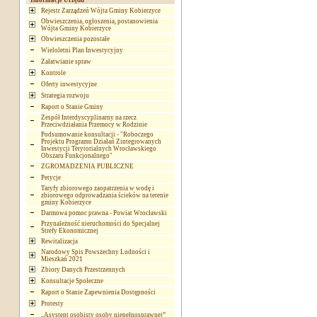
Informacje Urzędu
Rejestr Zarządzeń Wójta Gminy Kobierzyce
Obwieszczenia, ogłoszenia, postanowienia
Wójta Gminy Kobierzyce
Obwieszczenia pozostałe
Wieloletni Plan Inwestycyjny
Załatwianie spraw
Kontrole
Oferty inwestycyjne
Strategia rozwoju
Raport o Stanie Gminy
Zespół Interdyscyplinarny na rzecz
Przeciwdziałania Przemocy w Rodzinie
Podsumowanie konsultacji - "Roboczego
Projektu Programu Działań Zintegrowanych
Inwestycji Terytorialnych Wrocławskiego
Obszaru Funkcjonalnego"
ZGROMADZENIA PUBLICZNE
Petycje
Taryfy zbiorowego zaopatrzenia w wodę i
zbiorowego odprowadzania ścieków na terenie
gminy Kobierzyce
Darmowa pomoc prawna - Powiat Wrocławski
Przynależność nieruchomości do Specjalnej
Strefy Ekonomicznej
Rewitalizacja
Narodowy Spis Powszechny Ludności i
Mieszkań 2021
Zbiory Danych Przestrzennych
Konsultacje Społeczne
Raport o Stanie Zapewnienia Dostępności
Protesty
„Asystent osobisty osoby niepełnosprawnej”