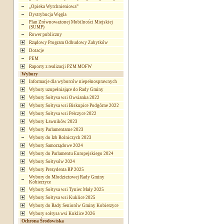
„Opieka Wytchnieniowa”
Dystrybucja Węgla
Plan Zrównoważonej Mobilności Miejskiej
(SUMP)
Rower publiczny
Rządowy Program Odbudowy Zabytków
Dotacje
PEM
Raporty z realizacji PZM MOFW
Wybory
Informacje dla wyborców niepełnosprawnych
Wybory uzupełniające do Rady Gminy
Wybory Sołtysa wsi Owsianka 2022
Wybory Sołtysa wsi Biskupice Podgórne 2022
Wybory Sołtysa wsi Pełczyce 2022
Wybory Ławników 2023
Wybory Parlamentarne 2023
Wybory do Izb Rolniczych 2023
Wybory Samorządowe 2024
Wybory do Parlamentu Europejskiego 2024
Wybory Sołtysów 2024
Wybory Prezydenta RP 2025
Wybory do Młodzieżowej Rady Gminy
Kobierzyce
Wybory Sołtysa wsi Tyniec Mały 2025
Wybory Sołtysa wsi Kuklice 2025
Wybory do Rady Seniorów Gminy Kobierzyce
Wybory sołtysa wsi Kuklice 2026
Ochrona Środowiska