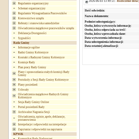
2026-06-03 13:49:51 -
Rozliczenie dotac
Regulamin organizacyjny
Schemat organizacyjny
Ilość odwiedzin:
Regulamin Wynagradzania Pracowników
Nazwa dokumentu:
Kierownictwo urzędu
Podmiot udostępniający:
Referaty i stanowiska samodzielne
Osoba, która wytworzyła informację:
Oświadczenia majątkowe pracowników urzędu
Osoba, która odpowiada za treść:
Deklaracja Dostępności
Osoba, która wprowadzała dane:
Data wytworzenia informacji:
Sygnaliści
Data udostępnienia informacji:
Rada Gminy
Data ostatniej aktualizacji:
Informacje ogólne
Radni Gminy Kobierzyce
Kontakt z Radnymi Gminy Kobierzyce
Komisje Rady
Plan pracy Rady Gminy
Plany i sprawozdania stałych komisji Rady
Gminy
Protokoły z Sesji Rady Gminy Kobierzyce
Plany posiedzeń
Uchwały
Oświadczenia majątkowe Radnych Gminy
Kobierzyce
Sesja Rady Gminy Online
Portal posiedzeń Rady
Archiwalne Nagrania Sesji
Oświadczenia, opinie, apele, deklaracje,
postanowienia
Interpelacje i odpowiedzi na interpelacje
Zapytania i odpowiedzi na zapytania
KPWiK
Komunikat Rady Nadzorczej