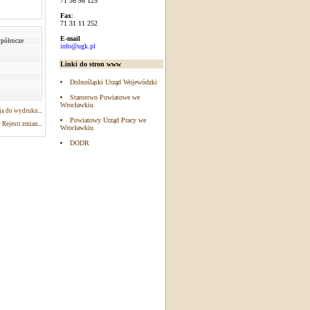
71 36 98 125
Fax
:
71 31 11 252
E-mail
 półrocze
info@ugk.pl
Linki do stron www
Dolnośląski Urząd Wojewódzki
Starostwo Powiatowe we
Wrocławkiu
a do wydruku...
Powiatowy Urząd Pracy we
Rejestr zmian...
Wrocławkiu
DODR