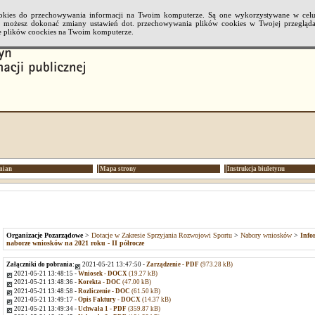
cookies do przechowywania informacji na Twoim komputerze. Są one wykorzystywane w cel
li możesz dokonać zmiany ustawień dot. przechowywania plików cookies w Twojej przeglądar
 plików coockies na Twoim komputerze.
mian
Mapa strony
Instrukcja biuletynu
Organizacje Pozarządowe
>
Dotacje w Zakresie Sprzyjania Rozwojowi Sportu
>
Nabory wniosków
>
Info
naborze wniosków na 2021 roku - II półrocze
Załączniki do pobrania:
2021-05-21 13:47:50 -
Zarządzenie - PDF
(973.28 kB)
2021-05-21 13:48:15 -
Wniosek - DOCX
(19.27 kB)
2021-05-21 13:48:36 -
Korekta - DOC
(47.00 kB)
2021-05-21 13:48:58 -
Rozliczenie - DOC
(61.50 kB)
2021-05-21 13:49:17 -
Opis Faktury - DOCX
(14.37 kB)
2021-05-21 13:49:34 -
Uchwała 1 - PDF
(359.87 kB)