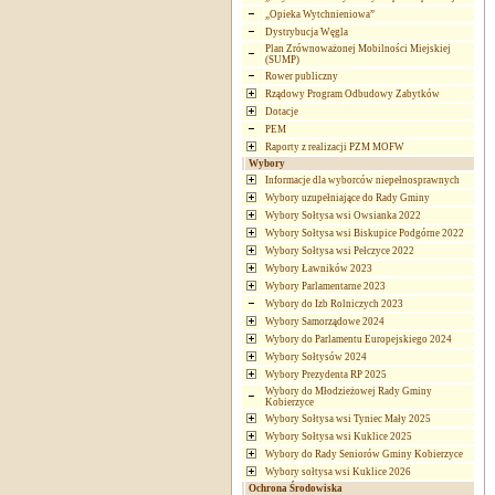
„Opieka Wytchnieniowa”
Dystrybucja Węgla
Plan Zrównoważonej Mobilności Miejskiej
(SUMP)
Rower publiczny
Rządowy Program Odbudowy Zabytków
Dotacje
PEM
Raporty z realizacji PZM MOFW
Wybory
Informacje dla wyborców niepełnosprawnych
Wybory uzupełniające do Rady Gminy
Wybory Sołtysa wsi Owsianka 2022
Wybory Sołtysa wsi Biskupice Podgórne 2022
Wybory Sołtysa wsi Pełczyce 2022
Wybory Ławników 2023
Wybory Parlamentarne 2023
Wybory do Izb Rolniczych 2023
Wybory Samorządowe 2024
Wybory do Parlamentu Europejskiego 2024
Wybory Sołtysów 2024
Wybory Prezydenta RP 2025
Wybory do Młodzieżowej Rady Gminy
Kobierzyce
Wybory Sołtysa wsi Tyniec Mały 2025
Wybory Sołtysa wsi Kuklice 2025
Wybory do Rady Seniorów Gminy Kobierzyce
Wybory sołtysa wsi Kuklice 2026
Ochrona Środowiska