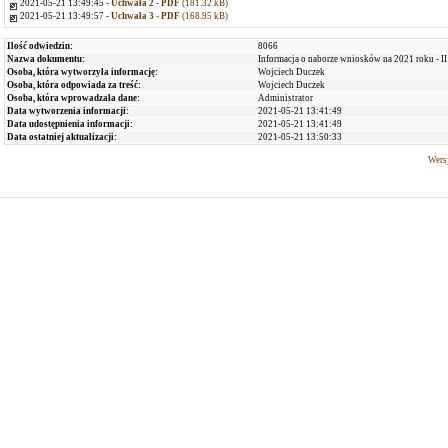
2021-05-21 13:49:45 -
Uchwała 2 - PDF
(181.32 kB)
2021-05-21 13:49:57 -
Uchwała 3 - PDF
(168.95 kB)
Ilość odwiedzin:
8066
Nazwa dokumentu:
Informacja o naborze wniosków na 2021 roku - II
Osoba, która wytworzyła informację:
Wojciech Duczek
Osoba, która odpowiada za treść:
Wojciech Duczek
Osoba, która wprowadzała dane:
Administrator
Data wytworzenia informacji:
2021-05-21 13:41:49
Data udostępnienia informacji:
2021-05-21 13:41:49
Data ostatniej aktualizacji:
2021-05-21 13:50:33
Wersj