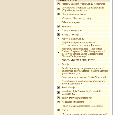
Informacje Urzędu
Rejestr Zarządzeń Wójta Gminy Kobierzyce
Obwieszczenia, ogłoszenia, postanowienia
Wójta Gminy Kobierzyce
Obwieszczenia pozostałe
Wieloletni Plan Inwestycyjny
Załatwianie spraw
Kontrole
Oferty inwestycyjne
Strategia rozwoju
Raport o Stanie Gminy
Zespół Interdyscyplinarny na rzecz
Przeciwdziałania Przemocy w Rodzinie
Podsumowanie konsultacji - "Roboczego
Projektu Programu Działań Zintegrowanych
Inwestycji Terytorialnych Wrocławskiego
Obszaru Funkcjonalnego"
ZGROMADZENIA PUBLICZNE
Petycje
Taryfy zbiorowego zaopatrzenia w wodę i
zbiorowego odprowadzania ścieków na terenie
gminy Kobierzyce
Darmowa pomoc prawna - Powiat Wrocławski
Przynależność nieruchomości do Specjalnej
Strefy Ekonomicznej
Rewitalizacja
Narodowy Spis Powszechny Ludności i
Mieszkań 2021
Zbiory Danych Przestrzennych
Konsultacje Społeczne
Raport o Stanie Zapewnienia Dostępności
Protesty
„Asystent osobisty osoby niepełnosprawnej”