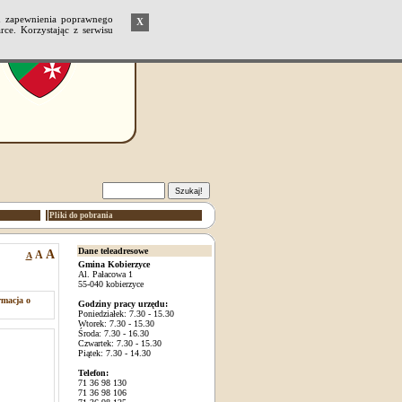
u zapewnienia poprawnego
X
ce. Korzystając z serwisu
Pliki do pobrania
Dane teleadresowe
A
A
A
Gmina Kobierzyce
Al. Pałacowa 1
55-040 kobierzyce
rmacja o
Godziny pracy urzędu:
Poniedziałek: 7.30 - 15.30
Wtorek: 7.30 - 15.30
Środa: 7.30 - 16.30
Czwartek: 7.30 - 15.30
Piątek: 7.30 - 14.30
Telefon:
71 36 98 130
71 36 98 106