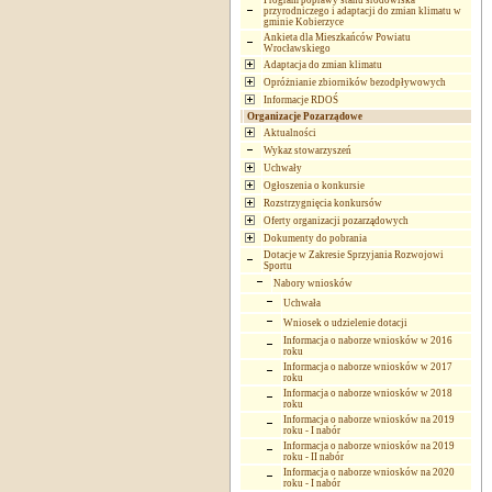
Program poprawy stanu środowiska
przyrodniczego i adaptacji do zmian klimatu w
gminie Kobierzyce
Ankieta dla Mieszkańców Powiatu
Wrocławskiego
Adaptacja do zmian klimatu
Opróżnianie zbiorników bezodpływowych
Informacje RDOŚ
Organizacje Pozarządowe
Aktualności
Wykaz stowarzyszeń
Uchwały
Ogłoszenia o konkursie
Rozstrzygnięcia konkursów
Oferty organizacji pozarządowych
Dokumenty do pobrania
Dotacje w Zakresie Sprzyjania Rozwojowi
Sportu
Nabory wniosków
Uchwała
Wniosek o udzielenie dotacji
Informacja o naborze wniosków w 2016
roku
Informacja o naborze wniosków w 2017
roku
Informacja o naborze wniosków w 2018
roku
Informacja o naborze wniosków na 2019
roku - I nabór
Informacja o naborze wniosków na 2019
roku - II nabór
Informacja o naborze wniosków na 2020
roku - I nabór