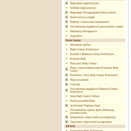
Regulamin organizacyjny
Schemat organizacyjny
Regulamin Wynagradzania Pracowników
Kierownictwo urzędu
Referaty i stanowiska samodzielne
Oświadczenia majątkowe pracowników urzędu
Deklaracja Dostępności
Sygnaliści
Rada Gminy
Informacje ogólne
Radni Gminy Kobierzyce
Kontakt z Radnymi Gminy Kobierzyce
Komisje Rady
Plan pracy Rady Gminy
Plany i sprawozdania stałych komisji Rady
Gminy
Protokoły z Sesji Rady Gminy Kobierzyce
Plany posiedzeń
Uchwały
Oświadczenia majątkowe Radnych Gminy
Kobierzyce
Sesja Rady Gminy Online
Portal posiedzeń Rady
Archiwalne Nagrania Sesji
Oświadczenia, opinie, apele, deklaracje,
postanowienia
Interpelacje i odpowiedzi na interpelacje
Zapytania i odpowiedzi na zapytania
KPWiK
Komunikat Rady Nadzorczej