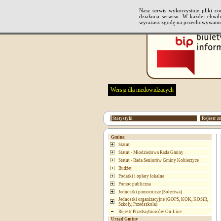
Nasz serwis wykorzystuje pliki 
działania serwisu. W każdej chwi
wyrażasz zgodę na przechowywanie
Wersja dla niedowidzących
Statystyki
Rejestr z
Gmina
Statut
Statut - Młodzieżowa Rada Gminy
Statut - Rada Seniorów Gminy Kobierzyce
Budżet
Podatki i opłaty lokalne
Pomoc publiczna
Jednostki pomocnicze (Sołectwa)
Jednostki organizacyjne (GOPS, KOK, KOSiR,
Szkoły, Przedszkola)
Rejestr Przedsiębiorców On-Line
Urząd Gminy