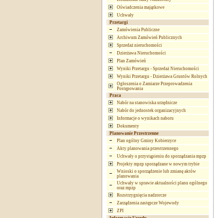
Oświadczenia majątkowe
Uchwały
Przetargi
Zamówienia Publiczne
Archiwum Zamówień Publicznych
Sprzedaż nieruchomości
Dzierżawa Nieruchomości
Plan Zamówień
Wyniki Przetargu - Sprzedaż Nieruchomości
Wyniki Przetargu - Dzierżawa Gruntów Rolnych
Ogłoszenia o Zamiarze Przeprowadzenia
Postępowania
Praca
Nabór na stanowiska urzędnicze
Nabór do jednostek organizacyjnych
Informacje o wynikach naboru
Dokumenty
Planowanie Przestrzenne
Plan ogólny Gminy Kobierzyce
Akty planowania przestrzennego
Uchwały o przystąpieniu do sporządzania mpzp
Projekty mpzp sporządzane w nowym trybie
Wnioski o sporządzenie lub zmianę aktów
planowania
Uchwały w sprawie aktualności planu ogólnego
oraz mpzp
Rozstrzygnięcia nadzorcze
Zarządzenia zastępcze Wojewody
ZPI