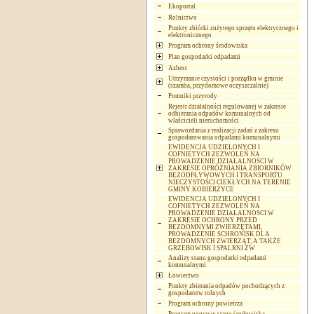
Ekoportal
Rolnictwo
Punkty zbiórki zużytego sprzętu elektrycznego i
elektronicznego
Program ochrony środowiska
Plan gospodarki odpadami
Azbest
Utrzymanie czystości i porządku w gminie
(szamba, przydomowe oczyszczalnie)
Pomniki przyrody
Rejestr działalności regulowanej w zakresie
odbierania odpadów komunalnych od
właścicieli nieruchomości
Sprawozdania z realizacji zadań z zakresu
gospodarowania odpadami komunalnymi
EWIDENCJA UDZIELONYCH I
COFNIETYCH ZEZWOLEŃ NA
PROWADZENIE DZIAŁALNOSCI W
ZAKRESIE OPRÓŻNIANIA ZBIORNIKÓW
BEZODPŁYWOWYCH I TRANSPORTU
NIECZYSTOŚCI CIEKŁYCH NA TERENIE
GMINY KOBIERZYCE
EWIDENCJA UDZIELONYCH I
COFNIETYCH ZEZWOLEŃ NA
PROWADZENIE DZIAŁALNOSCI W
ZAKRESIE OCHRONY PRZED
BEZDOMNYMI ZWIERZĘTAMI,
PROWADZENIE SCHRONISK DLA
BEZDOMNYCH ZWIERZĄT, A TAKŻE
GRZEBOWISK I SPALRNI ZW
Analizy stanu gospodarki odpadami
komunalnymi
Łowiectwo
Punkty zbierania odpadów pochodzących z
gospodarstw rolnych
Program ochrony powietrza