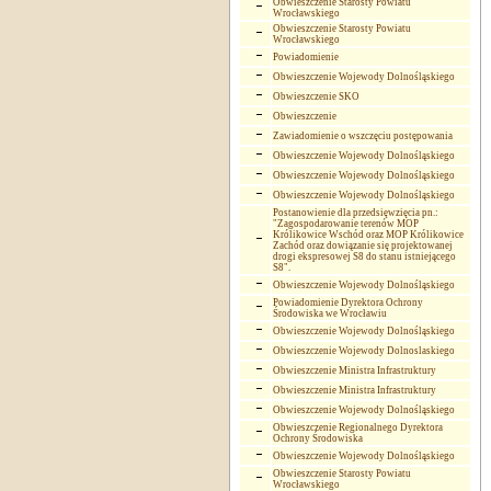
Obwieszczenie Starosty Powiatu
Wrocławskiego
Obwieszczenie Starosty Powiatu
Wrocławskiego
Powiadomienie
Obwieszczenie Wojewody Dolnośląskiego
Obwieszczenie SKO
Obwieszczenie
Zawiadomienie o wszczęciu postępowania
Obwieszczenie Wojewody Dolnośląskiego
Obwieszczenie Wojewody Dolnośląskiego
Obwieszczenie Wojewody Dolnośląskiego
Postanowienie dla przedsięwzięcia pn.:
"Zagospodarowanie terenów MOP
Królikowice Wschód oraz MOP Królikowice
Zachód oraz dowiązanie się projektowanej
drogi ekspresowej S8 do stanu istniejącego
S8".
Obwieszczenie Wojewody Dolnośląskiego
Powiadomienie Dyrektora Ochrony
Środowiska we Wrocławiu
Obwieszczenie Wojewody Dolnośląskiego
Obwieszczenie Wojewody Dolnoslaskiego
Obwieszczenie Ministra Infrastruktury
Obwieszczenie Ministra Infrastruktury
Obwieszczenie Wojewody Dolnośląskiego
Obwieszczenie Regionalnego Dyrektora
Ochrony Środowiska
Obwieszczenie Wojewody Dolnośląskiego
Obwieszczenie Starosty Powiatu
Wrocławskiego