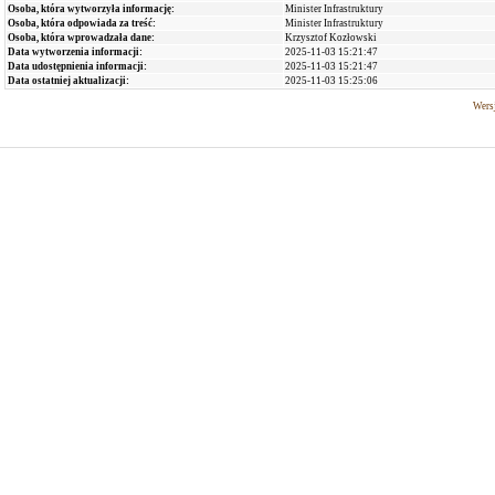
Osoba, która wytworzyła informację:
Minister Infrastruktury
Osoba, która odpowiada za treść:
Minister Infrastruktury
Osoba, która wprowadzała dane:
Krzysztof Kozłowski
Data wytworzenia informacji:
2025-11-03 15:21:47
Data udostępnienia informacji:
2025-11-03 15:21:47
Data ostatniej aktualizacji:
2025-11-03 15:25:06
Wersj