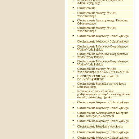
Informacja o Wszczęciu Postępowania
Administracyjnego
Obwieszczenie
Obwieszczenie Starosty Powiatu
Wrocławskiego
Obwieszczenie Samorządowego Kolegium
Odwoławczego
Obwieszczenie Starosty Powiatu
Wrocławskiego
Obwieszczenie Wojewody Dolnośląskiego
Obwieszczenie Wojewody Dolnośląskiego
Obwieszczenie Państwowe Gospodarstwo
Wodne Wody Polskie
Obwieszczenie Państwowe Gospodarstwo
Wodne Wody Polskie
Obwieszczenie Państwowe Gospodarstwo
Wodne Wody Polskie
Obwieszczenie Starosty Powiatu
Wrocławskiego nr SP-GN.6740.15.2024.BJ
OBWIESZCZENIE WOJEWODY
DOLNOŚLĄSKIEGO
Obwieszczenie Marszałka Województwa
Dolnośląskiego
Informacja w sprawie środków
podejmowanych w związku z wystąpieniem
choroby niebieskiego języka
Obwieszczenie Wojewody Dolnośląskiego
Obwieszczenie Wojewody Dolnośląskiego
Obwieszczenie Samorządowego Kolegium
Odwoławczego we Wrocławiu
Obwieszczenie Wojewody Dolnośląskiego
Obwieszczenie Prezydenta Wrocławia
Obwieszczenie Wojewody Dolnośląskiego
Obwieszczenie Wojewody Dolnośląskiego