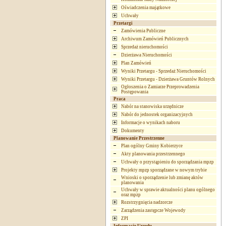
Oświadczenia majątkowe
Uchwały
Przetargi
Zamówienia Publiczne
Archiwum Zamówień Publicznych
Sprzedaż nieruchomości
Dzierżawa Nieruchomości
Plan Zamówień
Wyniki Przetargu - Sprzedaż Nieruchomości
Wyniki Przetargu - Dzierżawa Gruntów Rolnych
Ogłoszenia o Zamiarze Przeprowadzenia
Postępowania
Praca
Nabór na stanowiska urzędnicze
Nabór do jednostek organizacyjnych
Informacje o wynikach naboru
Dokumenty
Planowanie Przestrzenne
Plan ogólny Gminy Kobierzyce
Akty planowania przestrzennego
Uchwały o przystąpieniu do sporządzania mpzp
Projekty mpzp sporządzane w nowym trybie
Wnioski o sporządzenie lub zmianę aktów
planowania
Uchwały w sprawie aktualności planu ogólnego
oraz mpzp
Rozstrzygnięcia nadzorcze
Zarządzenia zastępcze Wojewody
ZPI