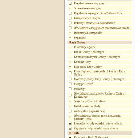
Regulamin organizacyjny
Schemat organizacyjny
Regulamin Wynagradzania Pracowników
Kierownictwo urzędu
Referaty i stanowiska samodzielne
Oświadczenia majątkowe pracowników urzędu
Deklaracja Dostępności
Sygnaliści
Rada Gminy
Informacje ogólne
Radni Gminy Kobierzyce
Kontakt z Radnymi Gminy Kobierzyce
Komisje Rady
Plan pracy Rady Gminy
Plany i sprawozdania stałych komisji Rady
Gminy
Protokoły z Sesji Rady Gminy Kobierzyce
Plany posiedzeń
Uchwały
Oświadczenia majątkowe Radnych Gminy
Kobierzyce
Sesja Rady Gminy Online
Portal posiedzeń Rady
Archiwalne Nagrania Sesji
Oświadczenia, opinie, apele, deklaracje,
postanowienia
Interpelacje i odpowiedzi na interpelacje
Zapytania i odpowiedzi na zapytania
KPWiK
Komunikat Rady Nadzorczej