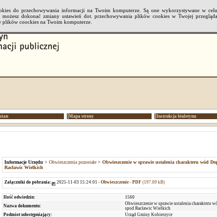
cookies do przechowywania informacji na Twoim komputerze. Są one wykorzystywane w cel
li możesz dokonać zmiany ustawień dot. przechowywania plików cookies w Twojej przeglądar
 plików coockies na Twoim komputerze.
mian
Mapa strony
Instrukcja biuletynu
Informacje Urzędu
>
Obwieszczenia pozostałe
>
Obwieszczenie w sprawie ustalenia charakteru wód D
Racławic Wielkich
Załączniki do pobrania:
2025-11-03 15:24:01 -
Obwieszczenie - PDF
(197.09 kB)
Ilość odwiedzin:
1560
Obwieszczenie w sprawie ustalenia charakteru 
Nazwa dokumentu:
spod Racławic Wielkich
Podmiot udostępniający:
Urząd Gminy Kobierzyce