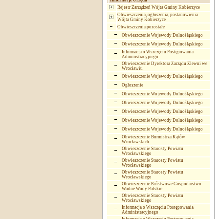
Informacje Urzędu
Rejestr Zarządzeń Wójta Gminy Kobierzyce
Obwieszczenia, ogłoszenia, postanowienia
Wójta Gminy Kobierzyce
Obwieszczenia pozostałe
Obwieszczenie Wojewody Dolnośląskiego
Obwieszczenie Wojewody Dolnośląskiego
Informacja o Wszczęciu Postępowania
Administracyjnego
Obwieszczenie Dyrektora Zarządu Zlewni we
Wrocławiu
Obwieszczenie Wojewody Dolnośląskiego
Ogłoszenie
Obwieszczenie Wojewody Dolnośląskiego
Obwieszczenie Wojewody Dolnośląskiego
Obwieszczenie Wojewody Dolnośląskiego
Obwieszczenie Wojewody Dolnośląskiego
Obwieszczenie Wojewody Dolnośląskiego
Obwieszczenie Burmistrza Kątów
Wrocławskich
Obwieszczenie Starosty Powiatu
Wrocławskiego
Obwieszczenie Starosty Powiatu
Wrocławskiego
Obwieszczenie Starosty Powiatu
Wrocławskiego
Obwieszczenie Państwowe Gospodarstwo
Wodne Wody Polskie
Obwieszczenie Starosty Powiatu
Wrocławskiego
Informacja o Wszczęciu Postępowania
Administracyjnego