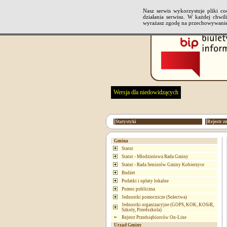
Nasz serwis wykorzystuje pliki 
działania serwisu. W każdej chwi
wyrażasz zgodę na przechowywanie
Wersja dla niedowidzących
Statystyki
Rejestr z
Gmina
Statut
Statut - Młodzieżowa Rada Gminy
Statut - Rada Seniorów Gminy Kobierzyce
Budżet
Podatki i opłaty lokalne
Pomoc publiczna
Jednostki pomocnicze (Sołectwa)
Jednostki organizacyjne (GOPS, KOK, KOSiR,
Szkoły, Przedszkola)
Rejestr Przedsiębiorców On-Line
Urząd Gminy