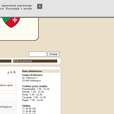
u zapewnienia poprawnego
X
ce. Korzystając z serwisu
Pliki do pobrania
Dane teleadresowe
A
A
A
Gmina Kobierzyce
Al. Pałacowa 1
55-040 kobierzyce
opływu spod
Godziny pracy urzędu:
Poniedziałek: 7.30 - 15.30
Wtorek: 7.30 - 15.30
Środa: 7.30 - 16.30
Czwartek: 7.30 - 15.30
Piątek: 7.30 - 14.30
Telefon:
wód Dopływu
71 36 98 130
71 36 98 106