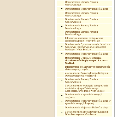
Obwieszczenie Starosty Powiatu
Wrocławskiego
Obwieszczenie Wojewody Dolnośląskiego
Obwieszczenie Starosty Powiatu
Wrocławskiego
Obwieszczenie Starosty Powiatu
Wrocławskiego
Obwieszczenie Starosty Powiatu
Wrocławskiego
Obwieszczenie Starosty Powiatu
Wrocławskiego
Informacja o wszczęciu postępowania
administracyjnego - Wody Polskie
Obwieszczenie Dyrektora zarządu zlewni we
Wrocławiu Państwowego Gospodarstwa
Wodnego - Wody Polskie
Obwieszczenie Wojewody Dolnośląskiego
Obwieszczenie w sprawie ustalenia
charakteru wód Dopływu spod Racławic
Wielkich
Informowanie o planowanych pomiarach pól
elektromagnetycznych
Zawiadomienie Samorządowego Kolegium
Odwoławczego we Wrocławiu
Obwieszczenie Starosty Powiatu
Wrocławskiego
Zawiadomienie o wszczęciu postępowania
administracyjnego Państwowego
Gospodarstwa Wodnego Wody Polskie
Obwieszczenie w sprawie inwestycji
drogowej
Obwieszczenie Wojewody Dolnośląskiego w
sprawie inwestycji drogowej
Obwieszczenie Wojewody Dolnośląskiego
Zawiadomienie Samorządowego Kolegium
Odwoławczego we Wrocławiu