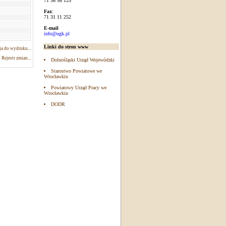
71 36 98 125
Fax
:
71 31 11 252
E-mail
info@ugk.pl
Linki do stron www
a do wydruku...
Rejestr zmian...
Dolnośląski Urząd Wojewódzki
Starostwo Powiatowe we
Wrocławkiu
Powiatowy Urząd Pracy we
Wrocławkiu
DODR