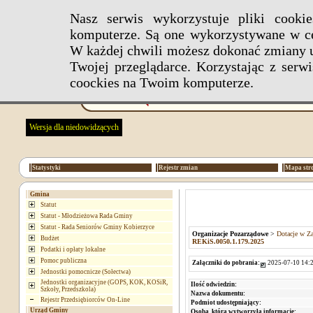
Nasz serwis wykorzystuje pliki cook
komputerze. Są one wykorzystywane w ce
W każdej chwili możesz dokonać zmiany u
Twojej przeglądarce. Korzystając z ser
coockies na Twoim komputerze.
Wersja dla niedowidzących
Statystyki
Rejestr zmian
Mapa str
Gmina
Statut
Statut - Młodzieżowa Rada Gminy
Statut - Rada Seniorów Gminy Kobierzyce
Organizacje Pozarządowe
>
Dotacje w Za
Budżet
REKiS.0050.1.179.2025
Podatki i opłaty lokalne
Pomoc publiczna
Załączniki do pobrania:
2025-07-10 14:2
Jednostki pomocnicze (Sołectwa)
Jednostki organizacyjne (GOPS, KOK, KOSiR,
Ilość odwiedzin:
Szkoły, Przedszkola)
Nazwa dokumentu:
Rejestr Przedsiębiorców On-Line
Podmiot udostępniający:
Urząd Gminy
Osoba, która wytworzyła informację: