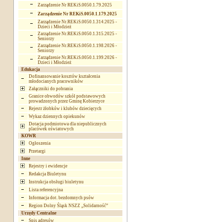
Zarządzenie Nr REKiS.0050.1.79.2025
Zarządzenie Nr REKiS.0050.1.179.2025
Zarządzenie Nr.REKiS.0050.1.314.2025 -
Dzieci i Młodzież
Zarządzenie Nr.REKiS.0050.1.315.2025 -
Seniorzy
Zarządzenie Nr.REKiS.0050.1.198.2026 -
Seniorzy
Zarządzenie Nr.REKiS.0050.1.199.2026 -
Dzieci i Młodzież
Edukacja
Dofinansowanie kosztów kształcenia
młodocianych pracowników
Załączniki do pobrania
Granice obwodów szkół podstawowych
prowadzonych przez Gminę Kobierzyce
Rejestr żłobków i klubów dziecięcych
Wykaz dziennych opiekunów
Dotacja podmiotowa dla niepublicznych
placówek oświatowych
KOWR
Ogłoszenia
Przetargi
Inne
Rejestry i ewidencje
Redakcja Biuletynu
Instrukcja obsługi biuletynu
Lista referencyjna
Informacja dot. bezdomnych psów
Region Dolny Śląsk NSZZ „Solidarność”
Urzędy Centralne
Spis adresów