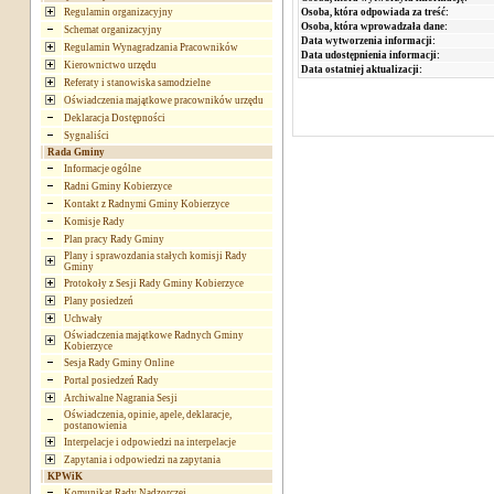
Osoba, która odpowiada za treść:
Regulamin organizacyjny
Osoba, która wprowadzała dane:
Schemat organizacyjny
Data wytworzenia informacji:
Regulamin Wynagradzania Pracowników
Data udostępnienia informacji:
Kierownictwo urzędu
Data ostatniej aktualizacji:
Referaty i stanowiska samodzielne
Oświadczenia majątkowe pracowników urzędu
Deklaracja Dostępności
Sygnaliści
Rada Gminy
Informacje ogólne
Radni Gminy Kobierzyce
Kontakt z Radnymi Gminy Kobierzyce
Komisje Rady
Plan pracy Rady Gminy
Plany i sprawozdania stałych komisji Rady
Gminy
Protokoły z Sesji Rady Gminy Kobierzyce
Plany posiedzeń
Uchwały
Oświadczenia majątkowe Radnych Gminy
Kobierzyce
Sesja Rady Gminy Online
Portal posiedzeń Rady
Archiwalne Nagrania Sesji
Oświadczenia, opinie, apele, deklaracje,
postanowienia
Interpelacje i odpowiedzi na interpelacje
Zapytania i odpowiedzi na zapytania
KPWiK
Komunikat Rady Nadzorczej