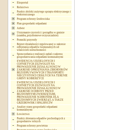
Ekoportal
Rolnictwo
Punkty zbiórki zużytego sprzętu elektrycznego i
elektronicznego
Program ochrony środowiska
Plan gospodarki odpadami
Azbest
Utrzymanie czystości i porządku w gminie
(szamba, przydomowe oczyszczalnie)
Pomniki przyrody
Rejestr działalności regulowanej w zakresie
odbierania odpadów komunalnych od
właścicieli nieruchomości
Sprawozdania z realizacji zadań z zakresu
gospodarowania odpadami komunalnymi
EWIDENCJA UDZIELONYCH I
COFNIETYCH ZEZWOLEŃ NA
PROWADZENIE DZIAŁALNOSCI W
ZAKRESIE OPRÓŻNIANIA ZBIORNIKÓW
BEZODPŁYWOWYCH I TRANSPORTU
NIECZYSTOŚCI CIEKŁYCH NA TERENIE
GMINY KOBIERZYCE
EWIDENCJA UDZIELONYCH I
COFNIETYCH ZEZWOLEŃ NA
PROWADZENIE DZIAŁALNOSCI W
ZAKRESIE OCHRONY PRZED
BEZDOMNYMI ZWIERZĘTAMI,
PROWADZENIE SCHRONISK DLA
BEZDOMNYCH ZWIERZĄT, A TAKŻE
GRZEBOWISK I SPALRNI ZW
Analizy stanu gospodarki odpadami
komunalnymi
Łowiectwo
Punkty zbierania odpadów pochodzących z
gospodarstw rolnych
Program ochrony powietrza