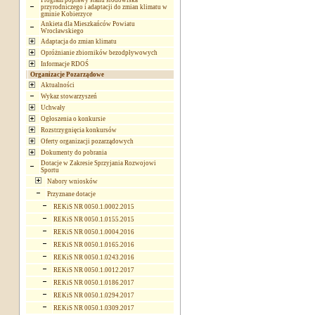
Program poprawy stanu środowiska
przyrodniczego i adaptacji do zmian klimatu w
gminie Kobierzyce
Ankieta dla Mieszkańców Powiatu
Wrocławskiego
Adaptacja do zmian klimatu
Opróżnianie zbiorników bezodpływowych
Informacje RDOŚ
Organizacje Pozarządowe
Aktualności
Wykaz stowarzyszeń
Uchwały
Ogłoszenia o konkursie
Rozstrzygnięcia konkursów
Oferty organizacji pozarządowych
Dokumenty do pobrania
Dotacje w Zakresie Sprzyjania Rozwojowi
Sportu
Nabory wniosków
Przyznane dotacje
REKiS NR 0050.1.0002.2015
REKiS NR 0050.1.0155.2015
REKiS NR 0050.1.0004.2016
REKiS NR 0050.1.0165.2016
REKiS NR 0050.1.0243.2016
REKiS NR 0050.1.0012.2017
REKiS NR 0050.1.0186.2017
REKiS NR 0050.1.0294.2017
REKiS NR 0050.1.0309.2017