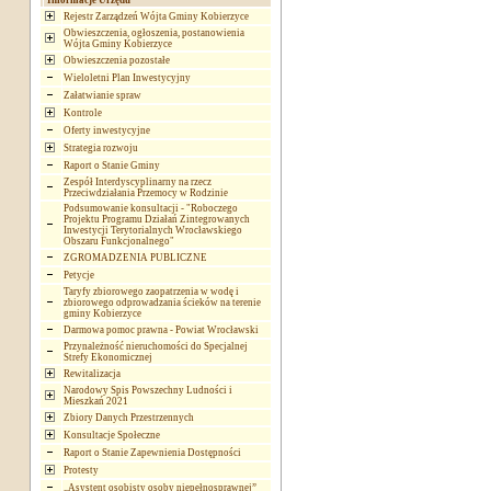
Informacje Urzędu
Rejestr Zarządzeń Wójta Gminy Kobierzyce
Obwieszczenia, ogłoszenia, postanowienia
Wójta Gminy Kobierzyce
Obwieszczenia pozostałe
Wieloletni Plan Inwestycyjny
Załatwianie spraw
Kontrole
Oferty inwestycyjne
Strategia rozwoju
Raport o Stanie Gminy
Zespół Interdyscyplinarny na rzecz
Przeciwdziałania Przemocy w Rodzinie
Podsumowanie konsultacji - "Roboczego
Projektu Programu Działań Zintegrowanych
Inwestycji Terytorialnych Wrocławskiego
Obszaru Funkcjonalnego"
ZGROMADZENIA PUBLICZNE
Petycje
Taryfy zbiorowego zaopatrzenia w wodę i
zbiorowego odprowadzania ścieków na terenie
gminy Kobierzyce
Darmowa pomoc prawna - Powiat Wrocławski
Przynależność nieruchomości do Specjalnej
Strefy Ekonomicznej
Rewitalizacja
Narodowy Spis Powszechny Ludności i
Mieszkań 2021
Zbiory Danych Przestrzennych
Konsultacje Społeczne
Raport o Stanie Zapewnienia Dostępności
Protesty
„Asystent osobisty osoby niepełnosprawnej”