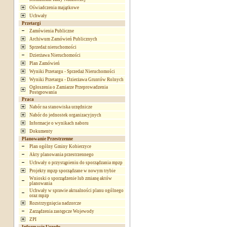
Oświadczenia majątkowe
Uchwały
Przetargi
Zamówienia Publiczne
Archiwum Zamówień Publicznych
Sprzedaż nieruchomości
Dzierżawa Nieruchomości
Plan Zamówień
Wyniki Przetargu - Sprzedaż Nieruchomości
Wyniki Przetargu - Dzierżawa Gruntów Rolnych
Ogłoszenia o Zamiarze Przeprowadzenia
Postępowania
Praca
Nabór na stanowiska urzędnicze
Nabór do jednostek organizacyjnych
Informacje o wynikach naboru
Dokumenty
Planowanie Przestrzenne
Plan ogólny Gminy Kobierzyce
Akty planowania przestrzennego
Uchwały o przystąpieniu do sporządzania mpzp
Projekty mpzp sporządzane w nowym trybie
Wnioski o sporządzenie lub zmianę aktów
planowania
Uchwały w sprawie aktualności planu ogólnego
oraz mpzp
Rozstrzygnięcia nadzorcze
Zarządzenia zastępcze Wojewody
ZPI