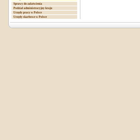
Sprawy do załatwienia
Podział administracyjny kraju
Urzędy pracy w Polsce
Urzędy skarbowe w Polsce