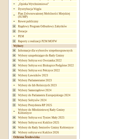
„Opieka Wytchnieniowa”
Dystrybucja Węgla
Plan Zrównoważonej Mobilności Miejskiej
(SUMP)
Rower publiczny
Rządowy Program Odbudowy Zabytków
Dotacje
PEM
Raporty z realizacji PZM MOFW
Wybory
Informacje dla wyborców niepełnosprawnych
Wybory uzupełniające do Rady Gminy
Wybory Sołtysa wsi Owsianka 2022
Wybory Sołtysa wsi Biskupice Podgórne 2022
Wybory Sołtysa wsi Pełczyce 2022
Wybory Ławników 2023
Wybory Parlamentarne 2023
Wybory do Izb Rolniczych 2023
Wybory Samorządowe 2024
Wybory do Parlamentu Europejskiego 2024
Wybory Sołtysów 2024
Wybory Prezydenta RP 2025
Wybory do Młodzieżowej Rady Gminy
Kobierzyce
Wybory Sołtysa wsi Tyniec Mały 2025
Wybory Sołtysa wsi Kuklice 2025
Wybory do Rady Seniorów Gminy Kobierzyce
Wybory sołtysa wsi Kuklice 2026
Ochrona Środowiska