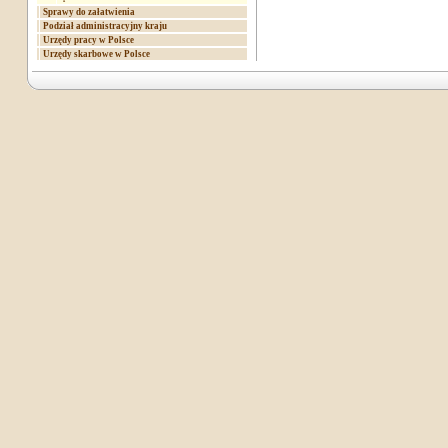
Sprawy do załatwienia
Podział administracyjny kraju
Urzędy pracy w Polsce
Urzędy skarbowe w Polsce