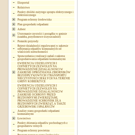
Ekoportal
Rolnictwo
Punkty zbiórki zużytego sprzętu elektrycznego i
elektronicznego
Program ochrony środowiska
Plan gospodarki odpadami
Azbest
Utrzymanie czystości i porządku w gminie
(szamba, przydomowe oczyszczalnie)
Pomniki przyrody
Rejestr działalności regulowanej w zakresie
odbierania odpadów komunalnych od
właścicieli nieruchomości
Sprawozdania z realizacji zadań z zakresu
gospodarowania odpadami komunalnymi
EWIDENCJA UDZIELONYCH I
COFNIETYCH ZEZWOLEŃ NA
PROWADZENIE DZIAŁALNOSCI W
ZAKRESIE OPRÓŻNIANIA ZBIORNIKÓW
BEZODPŁYWOWYCH I TRANSPORTU
NIECZYSTOŚCI CIEKŁYCH NA TERENIE
GMINY KOBIERZYCE
EWIDENCJA UDZIELONYCH I
COFNIETYCH ZEZWOLEŃ NA
PROWADZENIE DZIAŁALNOSCI W
ZAKRESIE OCHRONY PRZED
BEZDOMNYMI ZWIERZĘTAMI,
PROWADZENIE SCHRONISK DLA
BEZDOMNYCH ZWIERZĄT, A TAKŻE
GRZEBOWISK I SPALRNI ZW
Analizy stanu gospodarki odpadami
komunalnymi
Łowiectwo
Punkty zbierania odpadów pochodzących z
gospodarstw rolnych
Program ochrony powietrza