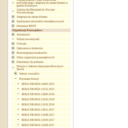
Program poprawy stanu środowiska
przyrodniczego i adaptacji do zmian klimatu w
gminie Kobierzyce
Ankieta dla Mieszkańców Powiatu
Wrocławskiego
Adaptacja do zmian klimatu
Opróżnianie zbiorników bezodpływowych
Informacje RDOŚ
Organizacje Pozarządowe
Aktualności
Wykaz stowarzyszeń
Uchwały
Ogłoszenia o konkursie
Rozstrzygnięcia konkursów
Oferty organizacji pozarządowych
Dokumenty do pobrania
Dotacje w Zakresie Sprzyjania Rozwojowi
Sportu
Nabory wniosków
Przyznane dotacje
REKiS NR 0050.1.0002.2015
REKiS NR 0050.1.0155.2015
REKiS NR 0050.1.0004.2016
REKiS NR 0050.1.0165.2016
REKiS NR 0050.1.0243.2016
REKiS NR 0050.1.0012.2017
REKiS NR 0050.1.0186.2017
REKiS NR 0050.1.0294.2017
REKiS NR 0050.1.0309.2017