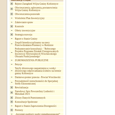
Informacje Urzędu
Rejestr Zarządzeń Wójta Gminy Kobierzyce
Obwieszczenia, ogłoszenia, postanowienia
Wójta Gminy Kobierzyce
Obwieszczenia pozostałe
Wieloletni Plan Inwestycyjny
Załatwianie spraw
Kontrole
Oferty inwestycyjne
Strategia rozwoju
Raport o Stanie Gminy
Zespół Interdyscyplinarny na rzecz
Przeciwdziałania Przemocy w Rodzinie
Podsumowanie konsultacji - "Roboczego
Projektu Programu Działań Zintegrowanych
Inwestycji Terytorialnych Wrocławskiego
Obszaru Funkcjonalnego"
ZGROMADZENIA PUBLICZNE
Petycje
Taryfy zbiorowego zaopatrzenia w wodę i
zbiorowego odprowadzania ścieków na terenie
gminy Kobierzyce
Darmowa pomoc prawna - Powiat Wrocławski
Przynależność nieruchomości do Specjalnej
Strefy Ekonomicznej
Rewitalizacja
Narodowy Spis Powszechny Ludności i
Mieszkań 2021
Zbiory Danych Przestrzennych
Konsultacje Społeczne
Raport o Stanie Zapewnienia Dostępności
Protesty
„Asystent osobisty osoby niepełnosprawnej”