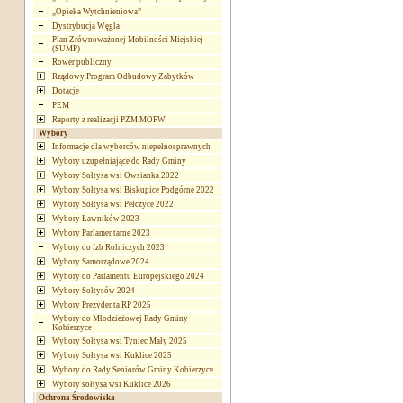
„Opieka Wytchnieniowa”
Dystrybucja Węgla
Plan Zrównoważonej Mobilności Miejskiej
(SUMP)
Rower publiczny
Rządowy Program Odbudowy Zabytków
Dotacje
PEM
Raporty z realizacji PZM MOFW
Wybory
Informacje dla wyborców niepełnosprawnych
Wybory uzupełniające do Rady Gminy
Wybory Sołtysa wsi Owsianka 2022
Wybory Sołtysa wsi Biskupice Podgórne 2022
Wybory Sołtysa wsi Pełczyce 2022
Wybory Ławników 2023
Wybory Parlamentarne 2023
Wybory do Izb Rolniczych 2023
Wybory Samorządowe 2024
Wybory do Parlamentu Europejskiego 2024
Wybory Sołtysów 2024
Wybory Prezydenta RP 2025
Wybory do Młodzieżowej Rady Gminy
Kobierzyce
Wybory Sołtysa wsi Tyniec Mały 2025
Wybory Sołtysa wsi Kuklice 2025
Wybory do Rady Seniorów Gminy Kobierzyce
Wybory sołtysa wsi Kuklice 2026
Ochrona Środowiska