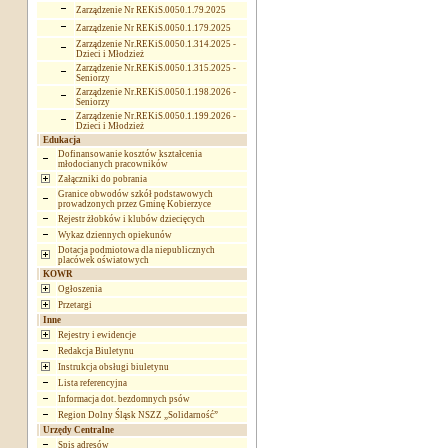
Zarządzenie Nr REKiS.0050.1.79.2025
Zarządzenie Nr REKiS.0050.1.179.2025
Zarządzenie Nr.REKiS.0050.1.314.2025 -
Dzieci i Młodzież
Zarządzenie Nr.REKiS.0050.1.315.2025 -
Seniorzy
Zarządzenie Nr.REKiS.0050.1.198.2026 -
Seniorzy
Zarządzenie Nr.REKiS.0050.1.199.2026 -
Dzieci i Młodzież
Edukacja
Dofinansowanie kosztów kształcenia
młodocianych pracowników
Załączniki do pobrania
Granice obwodów szkół podstawowych
prowadzonych przez Gminę Kobierzyce
Rejestr żłobków i klubów dziecięcych
Wykaz dziennych opiekunów
Dotacja podmiotowa dla niepublicznych
placówek oświatowych
KOWR
Ogłoszenia
Przetargi
Inne
Rejestry i ewidencje
Redakcja Biuletynu
Instrukcja obsługi biuletynu
Lista referencyjna
Informacja dot. bezdomnych psów
Region Dolny Śląsk NSZZ „Solidarność”
Urzędy Centralne
Spis adresów