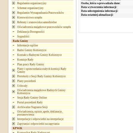
Osoba, która wprowadzała dane:
Regulamin organizacyjny
Data wytworzenia informacji:
Schemat organizacyjny
Data udostępnienia informacji:
Regulamin Wynagradzania Pracowników
Data ostatniej aktualizacji:
Kierownictwo urzędu
Referaty i stanowiska samodzielne
Oświadczenia majątkowe pracowników urzędu
Deklaracja Dostępności
Sygnaliści
Rada Gminy
Informacje ogólne
Radni Gminy Kobierzyce
Kontakt z Radnymi Gminy Kobierzyce
Komisje Rady
Plan pracy Rady Gminy
Plany i sprawozdania stałych komisji Rady
Gminy
Protokoły z Sesji Rady Gminy Kobierzyce
Plany posiedzeń
Uchwały
Oświadczenia majątkowe Radnych Gminy
Kobierzyce
Sesja Rady Gminy Online
Portal posiedzeń Rady
Archiwalne Nagrania Sesji
Oświadczenia, opinie, apele, deklaracje,
postanowienia
Interpelacje i odpowiedzi na interpelacje
Zapytania i odpowiedzi na zapytania
KPWiK
Komunikat Rady Nadzorczej