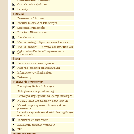
Oświadczenia majątkowe
Uchwały
Przetargi
Zamówienia Publiczne
Archiwum Zamówień Publicznych
Sprzedaż nieruchomości
Dzierżawa Nieruchomości
Plan Zamówień
Wyniki Przetargu - Sprzedaż Nieruchomości
Wyniki Przetargu - Dzierżawa Gruntów Rolnych
Ogłoszenia o Zamiarze Przeprowadzenia
Postępowania
Praca
Nabór na stanowiska urzędnicze
Nabór do jednostek organizacyjnych
Informacje o wynikach naboru
Dokumenty
Planowanie Przestrzenne
Plan ogólny Gminy Kobierzyce
Akty planowania przestrzennego
Uchwały o przystąpieniu do sporządzania mpzp
Projekty mpzp sporządzane w nowym trybie
Wnioski o sporządzenie lub zmianę aktów
planowania
Uchwały w sprawie aktualności planu ogólnego
oraz mpzp
Rozstrzygnięcia nadzorcze
Zarządzenia zastępcze Wojewody
ZPI