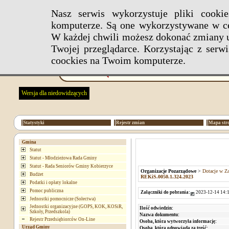
Nasz serwis wykorzystuje pliki cook
komputerze. Są one wykorzystywane w ce
W każdej chwili możesz dokonać zmiany u
Twojej przeglądarce. Korzystając z ser
coockies na Twoim komputerze.
Wersja dla niedowidzących
Statystyki
Rejestr zmian
Mapa str
Gmina
Statut
Statut - Młodzieżowa Rada Gminy
Statut - Rada Seniorów Gminy Kobierzyce
Organizacje Pozarządowe
>
Dotacje w Za
Budżet
REKiS.0050.1.324.2023
Podatki i opłaty lokalne
Pomoc publiczna
Załączniki do pobrania:
2023-12-14 14:1
Jednostki pomocnicze (Sołectwa)
Jednostki organizacyjne (GOPS, KOK, KOSiR,
Ilość odwiedzin:
Szkoły, Przedszkola)
Nazwa dokumentu:
Rejestr Przedsiębiorców On-Line
Osoba, która wytworzyła informację:
Urząd Gminy
Osoba, która odpowiada za treść: