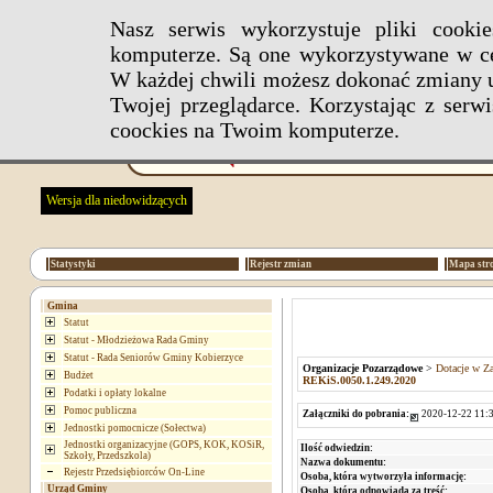
Nasz serwis wykorzystuje pliki cook
komputerze. Są one wykorzystywane w ce
W każdej chwili możesz dokonać zmiany u
Twojej przeglądarce. Korzystając z ser
coockies na Twoim komputerze.
Wersja dla niedowidzących
Statystyki
Rejestr zmian
Mapa str
Gmina
Statut
Statut - Młodzieżowa Rada Gminy
Statut - Rada Seniorów Gminy Kobierzyce
Organizacje Pozarządowe
>
Dotacje w Za
Budżet
REKiS.0050.1.249.2020
Podatki i opłaty lokalne
Pomoc publiczna
Załączniki do pobrania:
2020-12-22 11:3
Jednostki pomocnicze (Sołectwa)
Jednostki organizacyjne (GOPS, KOK, KOSiR,
Ilość odwiedzin:
Szkoły, Przedszkola)
Nazwa dokumentu:
Rejestr Przedsiębiorców On-Line
Osoba, która wytworzyła informację:
Urząd Gminy
Osoba, która odpowiada za treść: