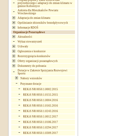
Program poprawy stanu środowiska
przyrodniczego i adaptacji do zmian klimatu w
gminie Kobierzyce
Ankieta dla Mieszkańców Powiatu
Wrocławskiego
Adaptacja do zmian klimatu
Opróżnianie zbiorników bezodpływowych
Informacje RDOŚ
Organizacje Pozarządowe
Aktualności
Wykaz stowarzyszeń
Uchwały
Ogłoszenia o konkursie
Rozstrzygnięcia konkursów
Oferty organizacji pozarządowych
Dokumenty do pobrania
Dotacje w Zakresie Sprzyjania Rozwojowi
Sportu
Nabory wniosków
Przyznane dotacje
REKiS NR 0050.1.0002.2015
REKiS NR 0050.1.0155.2015
REKiS NR 0050.1.0004.2016
REKiS NR 0050.1.0165.2016
REKiS NR 0050.1.0243.2016
REKiS NR 0050.1.0012.2017
REKiS NR 0050.1.0186.2017
REKiS NR 0050.1.0294.2017
REKiS NR 0050.1.0309.2017