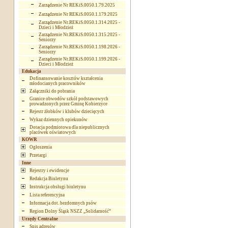
Zarządzenie Nr REKiS.0050.1.79.2025
Zarządzenie Nr REKiS.0050.1.179.2025
Zarządzenie Nr.REKiS.0050.1.314.2025 -
Dzieci i Młodzież
Zarządzenie Nr.REKiS.0050.1.315.2025 -
Seniorzy
Zarządzenie Nr.REKiS.0050.1.198.2026 -
Seniorzy
Zarządzenie Nr.REKiS.0050.1.199.2026 -
Dzieci i Młodzież
Edukacja
Dofinansowanie kosztów kształcenia
młodocianych pracowników
Załączniki do pobrania
Granice obwodów szkół podstawowych
prowadzonych przez Gminę Kobierzyce
Rejestr żłobków i klubów dziecięcych
Wykaz dziennych opiekunów
Dotacja podmiotowa dla niepublicznych
placówek oświatowych
KOWR
Ogłoszenia
Przetargi
Inne
Rejestry i ewidencje
Redakcja Biuletynu
Instrukcja obsługi biuletynu
Lista referencyjna
Informacja dot. bezdomnych psów
Region Dolny Śląsk NSZZ „Solidarność”
Urzędy Centralne
Spis adresów