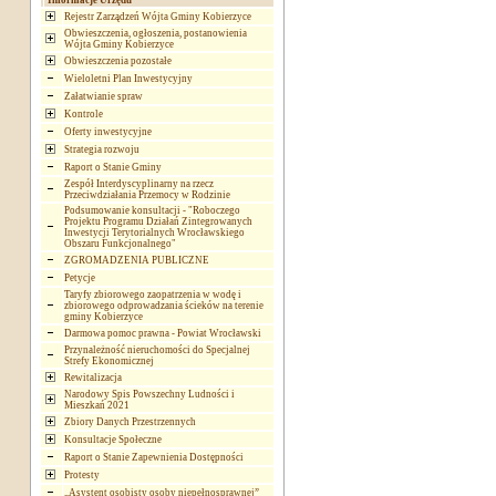
Informacje Urzędu
Rejestr Zarządzeń Wójta Gminy Kobierzyce
Obwieszczenia, ogłoszenia, postanowienia
Wójta Gminy Kobierzyce
Obwieszczenia pozostałe
Wieloletni Plan Inwestycyjny
Załatwianie spraw
Kontrole
Oferty inwestycyjne
Strategia rozwoju
Raport o Stanie Gminy
Zespół Interdyscyplinarny na rzecz
Przeciwdziałania Przemocy w Rodzinie
Podsumowanie konsultacji - "Roboczego
Projektu Programu Działań Zintegrowanych
Inwestycji Terytorialnych Wrocławskiego
Obszaru Funkcjonalnego"
ZGROMADZENIA PUBLICZNE
Petycje
Taryfy zbiorowego zaopatrzenia w wodę i
zbiorowego odprowadzania ścieków na terenie
gminy Kobierzyce
Darmowa pomoc prawna - Powiat Wrocławski
Przynależność nieruchomości do Specjalnej
Strefy Ekonomicznej
Rewitalizacja
Narodowy Spis Powszechny Ludności i
Mieszkań 2021
Zbiory Danych Przestrzennych
Konsultacje Społeczne
Raport o Stanie Zapewnienia Dostępności
Protesty
„Asystent osobisty osoby niepełnosprawnej”