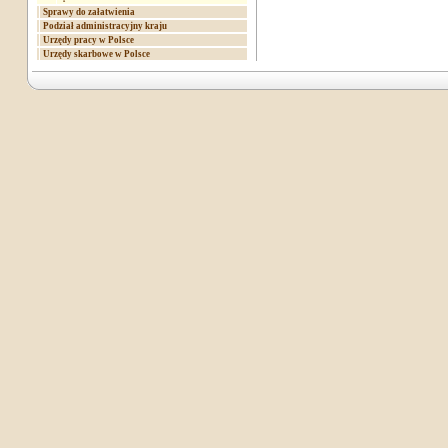
Sprawy do załatwienia
Podział administracyjny kraju
Urzędy pracy w Polsce
Urzędy skarbowe w Polsce