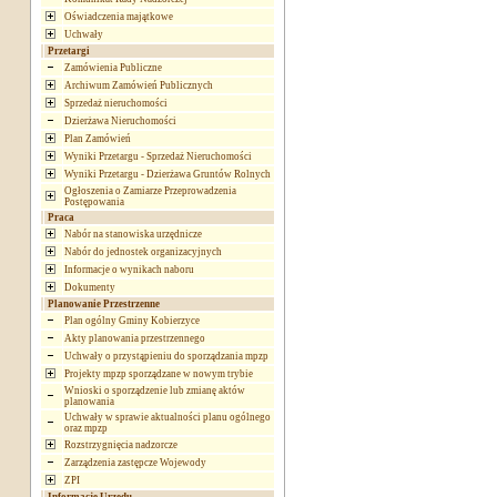
Oświadczenia majątkowe
Uchwały
Przetargi
Zamówienia Publiczne
Archiwum Zamówień Publicznych
Sprzedaż nieruchomości
Dzierżawa Nieruchomości
Plan Zamówień
Wyniki Przetargu - Sprzedaż Nieruchomości
Wyniki Przetargu - Dzierżawa Gruntów Rolnych
Ogłoszenia o Zamiarze Przeprowadzenia
Postępowania
Praca
Nabór na stanowiska urzędnicze
Nabór do jednostek organizacyjnych
Informacje o wynikach naboru
Dokumenty
Planowanie Przestrzenne
Plan ogólny Gminy Kobierzyce
Akty planowania przestrzennego
Uchwały o przystąpieniu do sporządzania mpzp
Projekty mpzp sporządzane w nowym trybie
Wnioski o sporządzenie lub zmianę aktów
planowania
Uchwały w sprawie aktualności planu ogólnego
oraz mpzp
Rozstrzygnięcia nadzorcze
Zarządzenia zastępcze Wojewody
ZPI