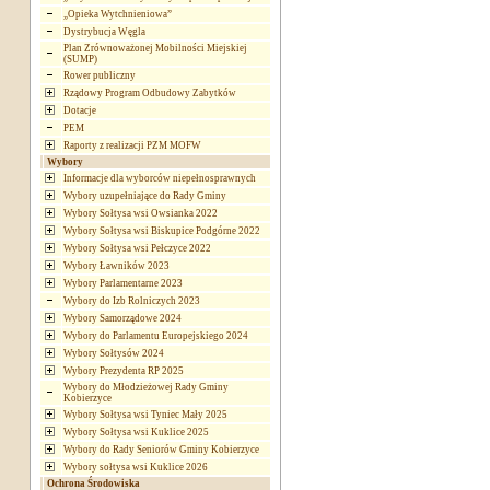
„Opieka Wytchnieniowa”
Dystrybucja Węgla
Plan Zrównoważonej Mobilności Miejskiej
(SUMP)
Rower publiczny
Rządowy Program Odbudowy Zabytków
Dotacje
PEM
Raporty z realizacji PZM MOFW
Wybory
Informacje dla wyborców niepełnosprawnych
Wybory uzupełniające do Rady Gminy
Wybory Sołtysa wsi Owsianka 2022
Wybory Sołtysa wsi Biskupice Podgórne 2022
Wybory Sołtysa wsi Pełczyce 2022
Wybory Ławników 2023
Wybory Parlamentarne 2023
Wybory do Izb Rolniczych 2023
Wybory Samorządowe 2024
Wybory do Parlamentu Europejskiego 2024
Wybory Sołtysów 2024
Wybory Prezydenta RP 2025
Wybory do Młodzieżowej Rady Gminy
Kobierzyce
Wybory Sołtysa wsi Tyniec Mały 2025
Wybory Sołtysa wsi Kuklice 2025
Wybory do Rady Seniorów Gminy Kobierzyce
Wybory sołtysa wsi Kuklice 2026
Ochrona Środowiska