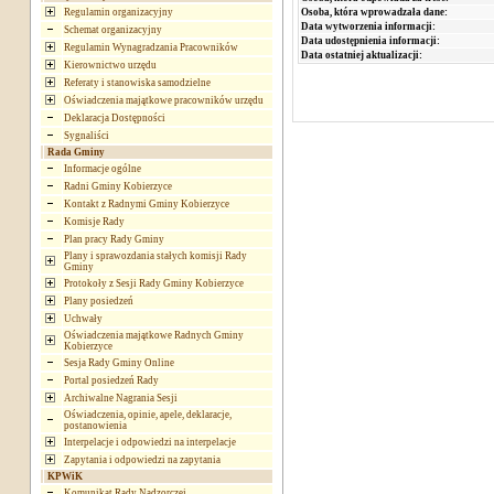
Osoba, która wprowadzała dane:
Regulamin organizacyjny
Data wytworzenia informacji:
Schemat organizacyjny
Data udostępnienia informacji:
Regulamin Wynagradzania Pracowników
Data ostatniej aktualizacji:
Kierownictwo urzędu
Referaty i stanowiska samodzielne
Oświadczenia majątkowe pracowników urzędu
Deklaracja Dostępności
Sygnaliści
Rada Gminy
Informacje ogólne
Radni Gminy Kobierzyce
Kontakt z Radnymi Gminy Kobierzyce
Komisje Rady
Plan pracy Rady Gminy
Plany i sprawozdania stałych komisji Rady
Gminy
Protokoły z Sesji Rady Gminy Kobierzyce
Plany posiedzeń
Uchwały
Oświadczenia majątkowe Radnych Gminy
Kobierzyce
Sesja Rady Gminy Online
Portal posiedzeń Rady
Archiwalne Nagrania Sesji
Oświadczenia, opinie, apele, deklaracje,
postanowienia
Interpelacje i odpowiedzi na interpelacje
Zapytania i odpowiedzi na zapytania
KPWiK
Komunikat Rady Nadzorczej