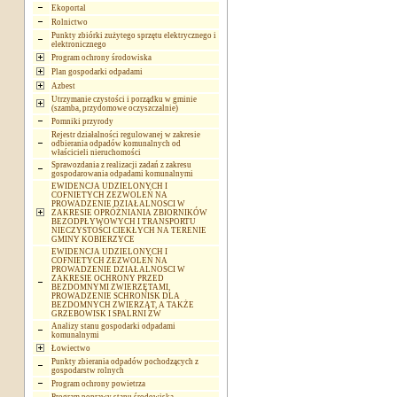
Ekoportal
Rolnictwo
Punkty zbiórki zużytego sprzętu elektrycznego i
elektronicznego
Program ochrony środowiska
Plan gospodarki odpadami
Azbest
Utrzymanie czystości i porządku w gminie
(szamba, przydomowe oczyszczalnie)
Pomniki przyrody
Rejestr działalności regulowanej w zakresie
odbierania odpadów komunalnych od
właścicieli nieruchomości
Sprawozdania z realizacji zadań z zakresu
gospodarowania odpadami komunalnymi
EWIDENCJA UDZIELONYCH I
COFNIETYCH ZEZWOLEŃ NA
PROWADZENIE DZIAŁALNOSCI W
ZAKRESIE OPRÓŻNIANIA ZBIORNIKÓW
BEZODPŁYWOWYCH I TRANSPORTU
NIECZYSTOŚCI CIEKŁYCH NA TERENIE
GMINY KOBIERZYCE
EWIDENCJA UDZIELONYCH I
COFNIETYCH ZEZWOLEŃ NA
PROWADZENIE DZIAŁALNOSCI W
ZAKRESIE OCHRONY PRZED
BEZDOMNYMI ZWIERZĘTAMI,
PROWADZENIE SCHRONISK DLA
BEZDOMNYCH ZWIERZĄT, A TAKŻE
GRZEBOWISK I SPALRNI ZW
Analizy stanu gospodarki odpadami
komunalnymi
Łowiectwo
Punkty zbierania odpadów pochodzących z
gospodarstw rolnych
Program ochrony powietrza