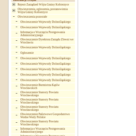
Informacje Urzędu
Rejestr Zarządzeń Wójta Gminy Kobierzyce
Obwieszczenia, ogłoszenia, postanowienia
Wójta Gminy Kobierzyce
Obwieszczenia pozostałe
Obwieszczenie Wojewody Dolnośląskiego
Obwieszczenie Wojewody Dolnośląskiego
Informacja o Wszczęciu Postępowania
Administracyjnego
Obwieszczenie Dyrektora Zarządu Zlewni we
Wrocławiu
Obwieszczenie Wojewody Dolnośląskiego
Ogłoszenie
Obwieszczenie Wojewody Dolnośląskiego
Obwieszczenie Wojewody Dolnośląskiego
Obwieszczenie Wojewody Dolnośląskiego
Obwieszczenie Wojewody Dolnośląskiego
Obwieszczenie Wojewody Dolnośląskiego
Obwieszczenie Burmistrza Kątów
Wrocławskich
Obwieszczenie Starosty Powiatu
Wrocławskiego
Obwieszczenie Starosty Powiatu
Wrocławskiego
Obwieszczenie Starosty Powiatu
Wrocławskiego
Obwieszczenie Państwowe Gospodarstwo
Wodne Wody Polskie
Obwieszczenie Starosty Powiatu
Wrocławskiego
Informacja o Wszczęciu Postępowania
Administracyjnego