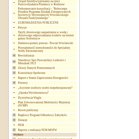
Zespół Interdyscyplinarny na rzecz
Przeciwdziałania Przemocy w Rodzinie
Podsumowanie konsultacji - "Roboczego
Projektu Programu Działań Zintegrowanych
Inwestycji Terytorialnych Wrocławskiego
Obszaru Funkcjonalnego"
ZGROMADZENIA PUBLICZNE
Petycje
Taryfy zbiorowego zaopatrzenia w wodę i
zbiorowego odprowadzania ścieków na terenie
gminy Kobierzyce
Darmowa pomoc prawna - Powiat Wrocławski
Przynależność nieruchomości do Specjalnej
Strefy Ekonomicznej
Rewitalizacja
Narodowy Spis Powszechny Ludności i
Mieszkań 2021
Zbiory Danych Przestrzennych
Konsultacje Społeczne
Raport o Stanie Zapewnienia Dostępności
Protesty
„Asystent osobisty osoby niepełnosprawnej”
„Opieka Wytchnieniowa”
Dystrybucja Węgla
Plan Zrównoważonej Mobilności Miejskiej
(SUMP)
Rower publiczny
Rządowy Program Odbudowy Zabytków
Dotacje
PEM
Raporty z realizacji PZM MOFW
Wybory