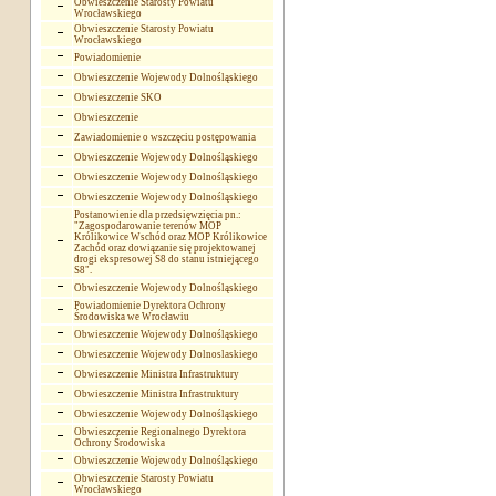
Obwieszczenie Starosty Powiatu
Wrocławskiego
Obwieszczenie Starosty Powiatu
Wrocławskiego
Powiadomienie
Obwieszczenie Wojewody Dolnośląskiego
Obwieszczenie SKO
Obwieszczenie
Zawiadomienie o wszczęciu postępowania
Obwieszczenie Wojewody Dolnośląskiego
Obwieszczenie Wojewody Dolnośląskiego
Obwieszczenie Wojewody Dolnośląskiego
Postanowienie dla przedsięwzięcia pn.:
"Zagospodarowanie terenów MOP
Królikowice Wschód oraz MOP Królikowice
Zachód oraz dowiązanie się projektowanej
drogi ekspresowej S8 do stanu istniejącego
S8".
Obwieszczenie Wojewody Dolnośląskiego
Powiadomienie Dyrektora Ochrony
Środowiska we Wrocławiu
Obwieszczenie Wojewody Dolnośląskiego
Obwieszczenie Wojewody Dolnoslaskiego
Obwieszczenie Ministra Infrastruktury
Obwieszczenie Ministra Infrastruktury
Obwieszczenie Wojewody Dolnośląskiego
Obwieszczenie Regionalnego Dyrektora
Ochrony Środowiska
Obwieszczenie Wojewody Dolnośląskiego
Obwieszczenie Starosty Powiatu
Wrocławskiego