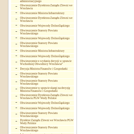
administracyjnego
Obwieszczenie Dyrektora Zarządu Zlewni we
Wrocławiu
Obwieszczenie Ministra Infrastruktury
Obwieszczenie Dyrektora Zarządu Zlewni we
Wrocławiu
Obwieszczenie Wojewody Dolnośląskiego
Obwieszczenie Starosty Powiatu
Wrocławskiego
Obwieszczenie Wojewody Dolnośląskiego
Obwieszczenie Starosty Powiatu
Wrocławskiego
Obwieszczenie Ministra Infrastruktury
Obwieszczenie Wojewody Dolnośląskiego
Obwieszczenie o wydaniu decyzji w sprawie
Wschodniej Obwodnicy Wrocławia”
Decyzja Ministra Finansów i Gospodarki
Obwieszczenie Starosty Powiatu
Wrocławskiego
Obwieszczenie Starosty Powiatu
Wrocławskiego
Obwieszczenie w sprawie skargi na decyzję
Ministra Finansów i Gospodarki
Obwieszczenie Dyrektora Zarządu Zlewni we
Wrocławiu PGW Wody Polskie
Obwieszczenie Wojewody Dolnośląskiego
Obwieszczenie Wojewody Dolnośląskiego
Obwieszczenie Starosty Powiatu
Wrocławskiego
Dyrektor Zarządu Zlewni we Wrocławiu PGW
Wody Polskie
Obwieszczenie Starosty Powiatu
Wrocławskiego