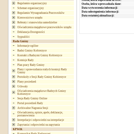
Osoba, która odpowiada za treść:
Regulamin organizacyjny
Osoba, która wprowadzała dane:
Data wytworzenia informacji:
Schemat organizacyjny
Data udostępnienia informacji:
Regulamin Wynagradzania Pracowników
Data ostatniej aktualizacji:
Kierownictwo urzędu
Referaty i stanowiska samodzielne
Oświadczenia majątkowe pracowników urzędu
Deklaracja Dostępności
Sygnaliści
Rada Gminy
Informacje ogólne
Radni Gminy Kobierzyce
Kontakt z Radnymi Gminy Kobierzyce
Komisje Rady
Plan pracy Rady Gminy
Plany i sprawozdania stałych komisji Rady
Gminy
Protokoły z Sesji Rady Gminy Kobierzyce
Plany posiedzeń
Uchwały
Oświadczenia majątkowe Radnych Gminy
Kobierzyce
Sesja Rady Gminy Online
Portal posiedzeń Rady
Archiwalne Nagrania Sesji
Oświadczenia, opinie, apele, deklaracje,
postanowienia
Interpelacje i odpowiedzi na interpelacje
Zapytania i odpowiedzi na zapytania
KPWiK
Komunikat Rady Nadzorczej