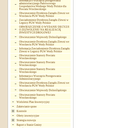
Informacja o wszczęciu postępowania
administracyjnego Państwowego
Gospodarstwa Wodnego Wody Polskie dla
Powiatu Wrocławskiego
Obwieszczenie Dyrektora Zarządu Zlewni we
Wrocławiu PGW Wody Polskie
Zawiadomienie Dyrektora Zarządu Zlewni w
Legnicy PGW Wody Polskie
OBWIESZCZENIE O WYDANIU DECYZJI
O ZEZWOLENIU NA REALIZACJĘ
INWESTYCJI DROGOWEJ
Obwieszczenie Wojewody Dolnośląskiego
Obwieszczenie Dyrektora Zarządu Zlewni we
Wrocławiu PGW Wody Polskie
Informacja Zawiadomienie Dyrektora Zarządu
Zlewni w Legnicy PGW Wody Polskie
Obwieszczenie Starosty Powiatu
Wrocławskiego
Obwieszczenie Starosty Powiatu
Wrocławskiego
Obwieszczenie Starosty Powiatu
Wrocławskiego
Informacja o Wszczęciu Postępowania
Administracyjnego
Obwieszczenie Dyrektora Zarządu Zlewni we
Wrocławiu PGW Wody Polskie
Obwieszczenie Wojewody Dolnośląskiego
Obwieszczenie Starosty Powiatu
Wrocławskiego
Wieloletni Plan Inwestycyjny
Załatwianie spraw
Kontrole
Oferty inwestycyjne
Strategia rozwoju
Raport o Stanie Gminy