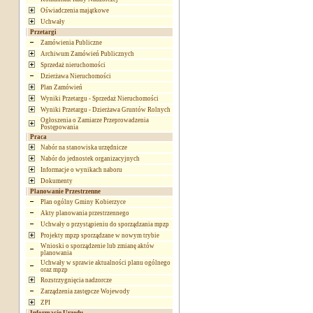
Oświadczenia majątkowe
Uchwały
Przetargi
Zamówienia Publiczne
Archiwum Zamówień Publicznych
Sprzedaż nieruchomości
Dzierżawa Nieruchomości
Plan Zamówień
Wyniki Przetargu - Sprzedaż Nieruchomości
Wyniki Przetargu - Dzierżawa Gruntów Rolnych
Ogłoszenia o Zamiarze Przeprowadzenia
Postępowania
Praca
Nabór na stanowiska urzędnicze
Nabór do jednostek organizacyjnych
Informacje o wynikach naboru
Dokumenty
Planowanie Przestrzenne
Plan ogólny Gminy Kobierzyce
Akty planowania przestrzennego
Uchwały o przystąpieniu do sporządzania mpzp
Projekty mpzp sporządzane w nowym trybie
Wnioski o sporządzenie lub zmianę aktów
planowania
Uchwały w sprawie aktualności planu ogólnego
oraz mpzp
Rozstrzygnięcia nadzorcze
Zarządzenia zastępcze Wojewody
ZPI