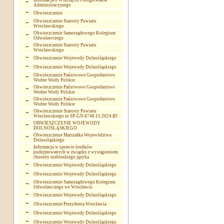
Informacja o Wszczęciu Postępowania
Administracyjnego
Obwieszczenie
Obwieszczenie Starosty Powiatu
Wrocławskiego
Obwieszczenie Samorządowego Kolegium
Odwoławczego
Obwieszczenie Starosty Powiatu
Wrocławskiego
Obwieszczenie Wojewody Dolnośląskiego
Obwieszczenie Wojewody Dolnośląskiego
Obwieszczenie Państwowe Gospodarstwo
Wodne Wody Polskie
Obwieszczenie Państwowe Gospodarstwo
Wodne Wody Polskie
Obwieszczenie Państwowe Gospodarstwo
Wodne Wody Polskie
Obwieszczenie Starosty Powiatu
Wrocławskiego nr SP-GN.6740.15.2024.BJ
OBWIESZCZENIE WOJEWODY
DOLNOŚLĄSKIEGO
Obwieszczenie Marszałka Województwa
Dolnośląskiego
Informacja w sprawie środków
podejmowanych w związku z wystąpieniem
choroby niebieskiego języka
Obwieszczenie Wojewody Dolnośląskiego
Obwieszczenie Wojewody Dolnośląskiego
Obwieszczenie Samorządowego Kolegium
Odwoławczego we Wrocławiu
Obwieszczenie Wojewody Dolnośląskiego
Obwieszczenie Prezydenta Wrocławia
Obwieszczenie Wojewody Dolnośląskiego
Obwieszczenie Wojewody Dolnośląskiego