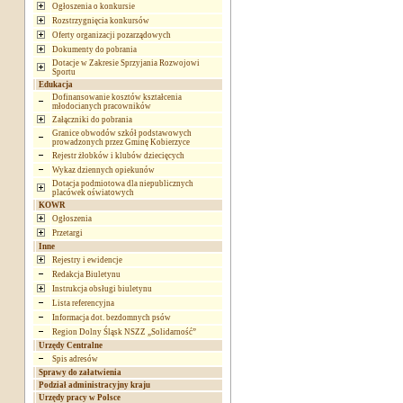
Ogłoszenia o konkursie
Rozstrzygnięcia konkursów
Oferty organizacji pozarządowych
Dokumenty do pobrania
Dotacje w Zakresie Sprzyjania Rozwojowi
Sportu
Edukacja
Dofinansowanie kosztów kształcenia
młodocianych pracowników
Załączniki do pobrania
Granice obwodów szkół podstawowych
prowadzonych przez Gminę Kobierzyce
Rejestr żłobków i klubów dziecięcych
Wykaz dziennych opiekunów
Dotacja podmiotowa dla niepublicznych
placówek oświatowych
KOWR
Ogłoszenia
Przetargi
Inne
Rejestry i ewidencje
Redakcja Biuletynu
Instrukcja obsługi biuletynu
Lista referencyjna
Informacja dot. bezdomnych psów
Region Dolny Śląsk NSZZ „Solidarność”
Urzędy Centralne
Spis adresów
Sprawy do załatwienia
Podział administracyjny kraju
Urzędy pracy w Polsce