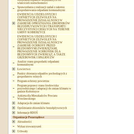
odbierania odpadów komunalnych od
właścicieli nieruchomości
Sprawozdania z realizacji zadań z zakresu
gospodarowania odpadami komunalnymi
EWIDENCJA UDZIELONYCH I
COFNIETYCH ZEZWOLEŃ NA
PROWADZENIE DZIAŁALNOSCI W
ZAKRESIE OPRÓŻNIANIA ZBIORNIKÓW
BEZODPŁYWOWYCH I TRANSPORTU
NIECZYSTOŚCI CIEKŁYCH NA TERENIE
GMINY KOBIERZYCE
EWIDENCJA UDZIELONYCH I
COFNIETYCH ZEZWOLEŃ NA
PROWADZENIE DZIAŁALNOSCI W
ZAKRESIE OCHRONY PRZED
BEZDOMNYMI ZWIERZĘTAMI,
PROWADZENIE SCHRONISK DLA
BEZDOMNYCH ZWIERZĄT, A TAKŻE
GRZEBOWISK I SPALRNI ZW
Analizy stanu gospodarki odpadami
komunalnymi
Łowiectwo
Punkty zbierania odpadów pochodzących z
gospodarstw rolnych
Program ochrony powietrza
Program poprawy stanu środowiska
przyrodniczego i adaptacji do zmian klimatu w
gminie Kobierzyce
Ankieta dla Mieszkańców Powiatu
Wrocławskiego
Adaptacja do zmian klimatu
Opróżnianie zbiorników bezodpływowych
Informacje RDOŚ
Organizacje Pozarządowe
Aktualności
Wykaz stowarzyszeń
Uchwały