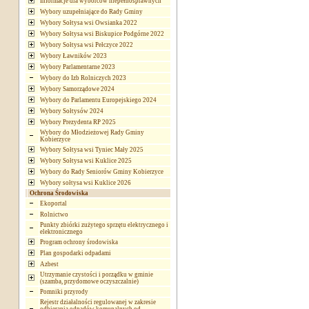
Informacje dla wyborców niepełnosprawnych
Wybory uzupełniające do Rady Gminy
Wybory Sołtysa wsi Owsianka 2022
Wybory Sołtysa wsi Biskupice Podgórne 2022
Wybory Sołtysa wsi Pełczyce 2022
Wybory Ławników 2023
Wybory Parlamentarne 2023
Wybory do Izb Rolniczych 2023
Wybory Samorządowe 2024
Wybory do Parlamentu Europejskiego 2024
Wybory Sołtysów 2024
Wybory Prezydenta RP 2025
Wybory do Młodzieżowej Rady Gminy
Kobierzyce
Wybory Sołtysa wsi Tyniec Mały 2025
Wybory Sołtysa wsi Kuklice 2025
Wybory do Rady Seniorów Gminy Kobierzyce
Wybory sołtysa wsi Kuklice 2026
Ochrona Środowiska
Ekoportal
Rolnictwo
Punkty zbiórki zużytego sprzętu elektrycznego i
elektronicznego
Program ochrony środowiska
Plan gospodarki odpadami
Azbest
Utrzymanie czystości i porządku w gminie
(szamba, przydomowe oczyszczalnie)
Pomniki przyrody
Rejestr działalności regulowanej w zakresie