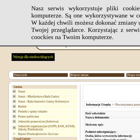
Nasz serwis wykorzystuje pliki cook
komputerze. Są one wykorzystywane w ce
W każdej chwili możesz dokonać zmiany u
Twojej przeglądarce. Korzystając z ser
coockies na Twoim komputerze.
Wersja dla niedowidzących
Statystyki
Rejestr zmian
Mapa str
Gmina
Statut
Statut - Młodzieżowa Rada Gminy
Statut - Rada Seniorów Gminy Kobierzyce
Informacje Urzędu
>
Obwieszczenia pozos
Budżet
Podatki i opłaty lokalne
Ilość odwiedzin:
Pomoc publiczna
Nazwa dokumentu:
Jednostki pomocnicze (Sołectwa)
Skrócony opis:
Jednostki organizacyjne (GOPS, KOK, KOSiR,
Szkoły, Przedszkola)
Podmiot udostępniający:
Rejestr Przedsiębiorców On-Line
Osoba, która wytworzyła informację:
Urząd Gminy