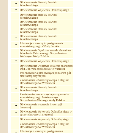
Obwieszczenie Starosty Powiatu
Wrocławskiego
Obwieszczenie Wojewody Dolnośląskiego
Obwieszczenie Starosty Powiatu
Wrocławskiego
Obwieszczenie Starosty Powiatu
Wrocławskiego
Obwieszczenie Starosty Powiatu
Wrocławskiego
Obwieszczenie Starosty Powiatu
Wrocławskiego
Informacja o wszczęciu postępowania
administracyjnego - Wody Polskie
Obwieszczenie Dyrektora zarządu zlewni we
Wrocławiu Państwowego Gospodarstwa
Wodnego - Wody Polskie
Obwieszczenie Wojewody Dolnośląskiego
Obwieszczenie w sprawie ustalenia charakteru
wód Dopływu spod Racławic Wielkich
Informowanie o planowanych pomiarach pól
elektromagnetycznych
Zawiadomienie Samorządowego Kolegium
Odwoławczego we Wrocławiu
Obwieszczenie Starosty Powiatu
Wrocławskiego
Zawiadomienie o wszczęciu postępowania
administracyjnego Państwowego
Gospodarstwa Wodnego Wody Polskie
Obwieszczenie w sprawie inwestycji
drogowej
Obwieszczenie Wojewody Dolnośląskiego w
sprawie inwestycji drogowej
Obwieszczenie Wojewody Dolnośląskiego
Zawiadomienie Samorządowego Kolegium
Odwoławczego we Wrocławiu
Informacja o wszczęciu postępowania