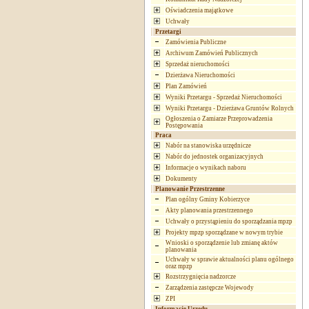
Oświadczenia majątkowe
Uchwały
Przetargi
Zamówienia Publiczne
Archiwum Zamówień Publicznych
Sprzedaż nieruchomości
Dzierżawa Nieruchomości
Plan Zamówień
Wyniki Przetargu - Sprzedaż Nieruchomości
Wyniki Przetargu - Dzierżawa Gruntów Rolnych
Ogłoszenia o Zamiarze Przeprowadzenia
Postępowania
Praca
Nabór na stanowiska urzędnicze
Nabór do jednostek organizacyjnych
Informacje o wynikach naboru
Dokumenty
Planowanie Przestrzenne
Plan ogólny Gminy Kobierzyce
Akty planowania przestrzennego
Uchwały o przystąpieniu do sporządzania mpzp
Projekty mpzp sporządzane w nowym trybie
Wnioski o sporządzenie lub zmianę aktów
planowania
Uchwały w sprawie aktualności planu ogólnego
oraz mpzp
Rozstrzygnięcia nadzorcze
Zarządzenia zastępcze Wojewody
ZPI