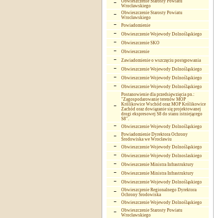
Obwieszczenie Starosty Powiatu
Wrocławskiego
Obwieszczenie Starosty Powiatu
Wrocławskiego
Powiadomienie
Obwieszczenie Wojewody Dolnośląskiego
Obwieszczenie SKO
Obwieszczenie
Zawiadomienie o wszczęciu postępowania
Obwieszczenie Wojewody Dolnośląskiego
Obwieszczenie Wojewody Dolnośląskiego
Obwieszczenie Wojewody Dolnośląskiego
Postanowienie dla przedsięwzięcia pn.:
"Zagospodarowanie terenów MOP
Królikowice Wschód oraz MOP Królikowice
Zachód oraz dowiązanie się projektowanej
drogi ekspresowej S8 do stanu istniejącego
S8".
Obwieszczenie Wojewody Dolnośląskiego
Powiadomienie Dyrektora Ochrony
Środowiska we Wrocławiu
Obwieszczenie Wojewody Dolnośląskiego
Obwieszczenie Wojewody Dolnoslaskiego
Obwieszczenie Ministra Infrastruktury
Obwieszczenie Ministra Infrastruktury
Obwieszczenie Wojewody Dolnośląskiego
Obwieszczenie Regionalnego Dyrektora
Ochrony Środowiska
Obwieszczenie Wojewody Dolnośląskiego
Obwieszczenie Starosty Powiatu
Wrocławskiego