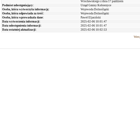
Wrocławskiego z dnia 17 październ
Podmiot udostępniający:
Urząd Gminy Kobierzyce
Osoba, która wytworzyła informację:
Wojewoda Dolnośląski
Osoba, która odpowiada za treść:
Wojewoda Dolnośląski
Osoba, która wprowadzała dane:
Paweł Eljasiński
Data wytworzenia informacji:
2025-02-06 10:01:47
Data udostępnienia informacji:
2025-02-06 10:01:47
Data ostatniej aktualizacji:
2025-02-06 10:02:53
Wersj