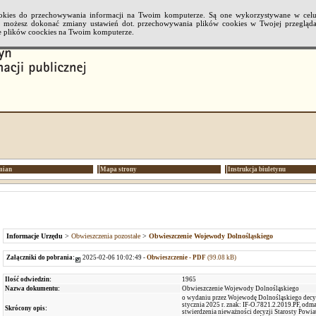
cookies do przechowywania informacji na Twoim komputerze. Są one wykorzystywane w cel
li możesz dokonać zmiany ustawień dot. przechowywania plików cookies w Twojej przeglądar
 plików coockies na Twoim komputerze.
mian
Mapa strony
Instrukcja biuletynu
Informacje Urzędu
>
Obwieszczenia pozostałe
>
Obwieszczenie Wojewody Dolnośląskiego
Załączniki do pobrania:
2025-02-06 10:02:49 -
Obwieszczenie - PDF
(99.08 kB)
Ilość odwiedzin:
1965
Nazwa dokumentu:
Obwieszczenie Wojewody Dolnośląskiego
o wydaniu przez Wojewodę Dolnośląskiego decyz
stycznia 2025 r. znak: IF-O.7821.2.2019.PF, odm
Skrócony opis:
stwierdzenia nieważności decyzji Starosty Powia