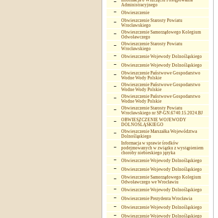
Informacja o Wszczęciu Postępowania
Administracyjnego
Obwieszczenie
Obwieszczenie Starosty Powiatu
Wrocławskiego
Obwieszczenie Samorządowego Kolegium
Odwoławczego
Obwieszczenie Starosty Powiatu
Wrocławskiego
Obwieszczenie Wojewody Dolnośląskiego
Obwieszczenie Wojewody Dolnośląskiego
Obwieszczenie Państwowe Gospodarstwo
Wodne Wody Polskie
Obwieszczenie Państwowe Gospodarstwo
Wodne Wody Polskie
Obwieszczenie Państwowe Gospodarstwo
Wodne Wody Polskie
Obwieszczenie Starosty Powiatu
Wrocławskiego nr SP-GN.6740.15.2024.BJ
OBWIESZCZENIE WOJEWODY
DOLNOŚLĄSKIEGO
Obwieszczenie Marszałka Województwa
Dolnośląskiego
Informacja w sprawie środków
podejmowanych w związku z wystąpieniem
choroby niebieskiego języka
Obwieszczenie Wojewody Dolnośląskiego
Obwieszczenie Wojewody Dolnośląskiego
Obwieszczenie Samorządowego Kolegium
Odwoławczego we Wrocławiu
Obwieszczenie Wojewody Dolnośląskiego
Obwieszczenie Prezydenta Wrocławia
Obwieszczenie Wojewody Dolnośląskiego
Obwieszczenie Wojewody Dolnośląskiego