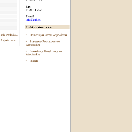
71 36 98 125
Fax
:
71 31 11 252
E-mail
info@ugk.pl
Linki do stron www
a do wydruku...
Dolnośląski Urząd Wojewódzki
Rejestr zmian...
Starostwo Powiatowe we
Wrocławkiu
Powiatowy Urząd Pracy we
Wrocławkiu
DODR