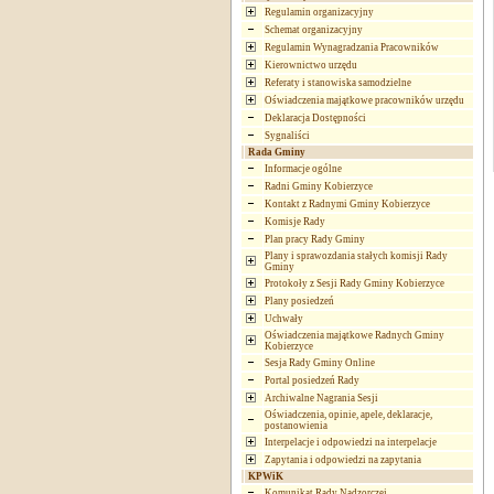
Regulamin organizacyjny
Schemat organizacyjny
Regulamin Wynagradzania Pracowników
Kierownictwo urzędu
Referaty i stanowiska samodzielne
Oświadczenia majątkowe pracowników urzędu
Deklaracja Dostępności
Sygnaliści
Rada Gminy
Informacje ogólne
Radni Gminy Kobierzyce
Kontakt z Radnymi Gminy Kobierzyce
Komisje Rady
Plan pracy Rady Gminy
Plany i sprawozdania stałych komisji Rady
Gminy
Protokoły z Sesji Rady Gminy Kobierzyce
Plany posiedzeń
Uchwały
Oświadczenia majątkowe Radnych Gminy
Kobierzyce
Sesja Rady Gminy Online
Portal posiedzeń Rady
Archiwalne Nagrania Sesji
Oświadczenia, opinie, apele, deklaracje,
postanowienia
Interpelacje i odpowiedzi na interpelacje
Zapytania i odpowiedzi na zapytania
KPWiK
Komunikat Rady Nadzorczej