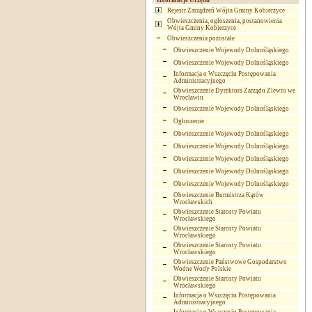
Informacje Urzędu
Rejestr Zarządzeń Wójta Gminy Kobierzyce
Obwieszczenia, ogłoszenia, postanowienia
Wójta Gminy Kobierzyce
Obwieszczenia pozostałe
Obwieszczenie Wojewody Dolnośląskiego
Obwieszczenie Wojewody Dolnośląskiego
Informacja o Wszczęciu Postępowania
Administracyjnego
Obwieszczenie Dyrektora Zarządu Zlewni we
Wrocławiu
Obwieszczenie Wojewody Dolnośląskiego
Ogłoszenie
Obwieszczenie Wojewody Dolnośląskiego
Obwieszczenie Wojewody Dolnośląskiego
Obwieszczenie Wojewody Dolnośląskiego
Obwieszczenie Wojewody Dolnośląskiego
Obwieszczenie Wojewody Dolnośląskiego
Obwieszczenie Burmistrza Kątów
Wrocławskich
Obwieszczenie Starosty Powiatu
Wrocławskiego
Obwieszczenie Starosty Powiatu
Wrocławskiego
Obwieszczenie Starosty Powiatu
Wrocławskiego
Obwieszczenie Państwowe Gospodarstwo
Wodne Wody Polskie
Obwieszczenie Starosty Powiatu
Wrocławskiego
Informacja o Wszczęciu Postępowania
Administracyjnego