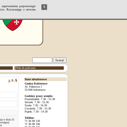
u zapewnienia poprawnego
X
ce. Korzystając z serwisu
Pliki do pobrania
Dane teleadresowe
A
A
A
Gmina Kobierzyce
Al. Pałacowa 1
55-040 kobierzyce
Godziny pracy urzędu:
Poniedziałek: 7.30 - 15.30
Wtorek: 7.30 - 15.30
Środa: 7.30 - 16.30
Czwartek: 7.30 - 15.30
Piątek: 7.30 - 14.30
Telefon:
ji w dniu 31
71 36 98 130
awiającej
71 36 98 106
tu