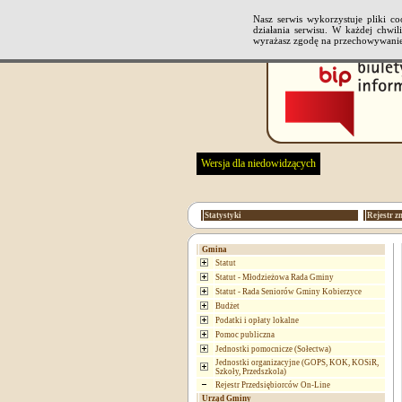
Nasz serwis wykorzystuje pliki 
działania serwisu. W każdej chwi
wyrażasz zgodę na przechowywanie
Wersja dla niedowidzących
Statystyki
Rejestr z
Gmina
Statut
Statut - Młodzieżowa Rada Gminy
Statut - Rada Seniorów Gminy Kobierzyce
Budżet
Podatki i opłaty lokalne
Pomoc publiczna
Jednostki pomocnicze (Sołectwa)
Jednostki organizacyjne (GOPS, KOK, KOSiR,
Szkoły, Przedszkola)
Rejestr Przedsiębiorców On-Line
Urząd Gminy