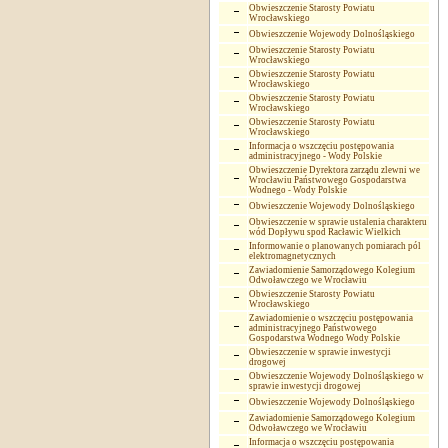
Obwieszczenie Starosty Powiatu
Wrocławskiego
Obwieszczenie Wojewody Dolnośląskiego
Obwieszczenie Starosty Powiatu
Wrocławskiego
Obwieszczenie Starosty Powiatu
Wrocławskiego
Obwieszczenie Starosty Powiatu
Wrocławskiego
Obwieszczenie Starosty Powiatu
Wrocławskiego
Informacja o wszczęciu postępowania
administracyjnego - Wody Polskie
Obwieszczenie Dyrektora zarządu zlewni we
Wrocławiu Państwowego Gospodarstwa
Wodnego - Wody Polskie
Obwieszczenie Wojewody Dolnośląskiego
Obwieszczenie w sprawie ustalenia charakteru
wód Dopływu spod Racławic Wielkich
Informowanie o planowanych pomiarach pól
elektromagnetycznych
Zawiadomienie Samorządowego Kolegium
Odwoławczego we Wrocławiu
Obwieszczenie Starosty Powiatu
Wrocławskiego
Zawiadomienie o wszczęciu postępowania
administracyjnego Państwowego
Gospodarstwa Wodnego Wody Polskie
Obwieszczenie w sprawie inwestycji
drogowej
Obwieszczenie Wojewody Dolnośląskiego w
sprawie inwestycji drogowej
Obwieszczenie Wojewody Dolnośląskiego
Zawiadomienie Samorządowego Kolegium
Odwoławczego we Wrocławiu
Informacja o wszczęciu postępowania