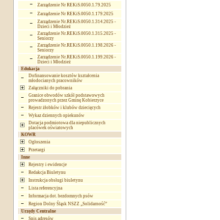
Zarządzenie Nr REKiS.0050.1.79.2025
Zarządzenie Nr REKiS.0050.1.179.2025
Zarządzenie Nr.REKiS.0050.1.314.2025 -
Dzieci i Młodzież
Zarządzenie Nr.REKiS.0050.1.315.2025 -
Seniorzy
Zarządzenie Nr.REKiS.0050.1.198.2026 -
Seniorzy
Zarządzenie Nr.REKiS.0050.1.199.2026 -
Dzieci i Młodzież
Edukacja
Dofinansowanie kosztów kształcenia
młodocianych pracowników
Załączniki do pobrania
Granice obwodów szkół podstawowych
prowadzonych przez Gminę Kobierzyce
Rejestr żłobków i klubów dziecięcych
Wykaz dziennych opiekunów
Dotacja podmiotowa dla niepublicznych
placówek oświatowych
KOWR
Ogłoszenia
Przetargi
Inne
Rejestry i ewidencje
Redakcja Biuletynu
Instrukcja obsługi biuletynu
Lista referencyjna
Informacja dot. bezdomnych psów
Region Dolny Śląsk NSZZ „Solidarność”
Urzędy Centralne
Spis adresów