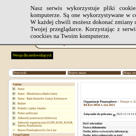
Nasz serwis wykorzystuje pliki cook
komputerze. Są one wykorzystywane w ce
W każdej chwili możesz dokonać zmiany u
Twojej przeglądarce. Korzystając z ser
coockies na Twoim komputerze.
Wersja dla niedowidzących
Statystyki
Rejestr zmian
Mapa str
Gmina
Statut
Statut - Młodzieżowa Rada Gminy
Statut - Rada Seniorów Gminy Kobierzyce
Organizacje Pozarządowe
>
Dotacje w Za
Budżet
REKiS.0050.1.324.2023
Podatki i opłaty lokalne
Pomoc publiczna
Załączniki do pobrania:
2023-12-14 14:1
Jednostki pomocnicze (Sołectwa)
Jednostki organizacyjne (GOPS, KOK, KOSiR,
Ilość odwiedzin:
Szkoły, Przedszkola)
Nazwa dokumentu:
Rejestr Przedsiębiorców On-Line
Osoba, która wytworzyła informację:
Urząd Gminy
Osoba, która odpowiada za treść: