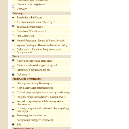
Oświadczenia majątkowe
Uchwały
Przetargi
Zamówienia Publiczne
Archiwum Zamówień Publicznych
Sprzedaż nieruchomości
Dzierżawa Nieruchomości
Plan Zamówień
Wyniki Przetargu - Sprzedaż Nieruchomości
Wyniki Przetargu - Dzierżawa Gruntów Rolnych
Ogłoszenia o Zamiarze Przeprowadzenia
Postępowania
Praca
Nabór na stanowiska urzędnicze
Nabór do jednostek organizacyjnych
Informacje o wynikach naboru
Dokumenty
Planowanie Przestrzenne
Plan ogólny Gminy Kobierzyce
Akty planowania przestrzennego
Uchwały o przystąpieniu do sporządzania mpzp
Projekty mpzp sporządzane w nowym trybie
Wnioski o sporządzenie lub zmianę aktów
planowania
Uchwały w sprawie aktualności planu ogólnego
oraz mpzp
Rozstrzygnięcia nadzorcze
Zarządzenia zastępcze Wojewody
ZPI