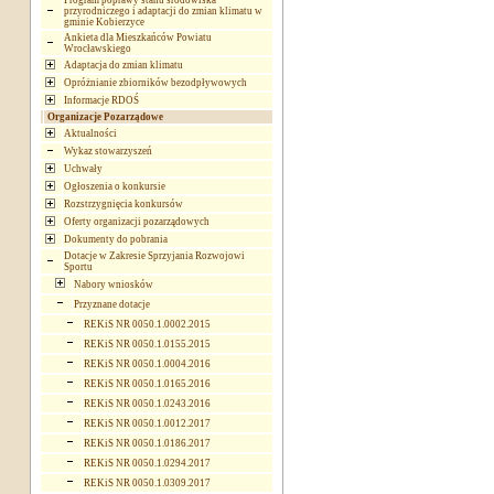
Program poprawy stanu środowiska
przyrodniczego i adaptacji do zmian klimatu w
gminie Kobierzyce
Ankieta dla Mieszkańców Powiatu
Wrocławskiego
Adaptacja do zmian klimatu
Opróżnianie zbiorników bezodpływowych
Informacje RDOŚ
Organizacje Pozarządowe
Aktualności
Wykaz stowarzyszeń
Uchwały
Ogłoszenia o konkursie
Rozstrzygnięcia konkursów
Oferty organizacji pozarządowych
Dokumenty do pobrania
Dotacje w Zakresie Sprzyjania Rozwojowi
Sportu
Nabory wniosków
Przyznane dotacje
REKiS NR 0050.1.0002.2015
REKiS NR 0050.1.0155.2015
REKiS NR 0050.1.0004.2016
REKiS NR 0050.1.0165.2016
REKiS NR 0050.1.0243.2016
REKiS NR 0050.1.0012.2017
REKiS NR 0050.1.0186.2017
REKiS NR 0050.1.0294.2017
REKiS NR 0050.1.0309.2017