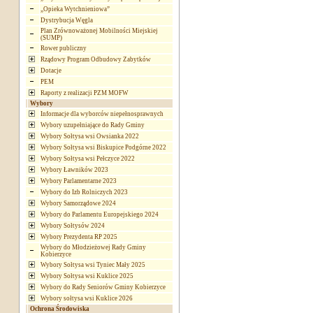
„Opieka Wytchnieniowa”
Dystrybucja Węgla
Plan Zrównoważonej Mobilności Miejskiej
(SUMP)
Rower publiczny
Rządowy Program Odbudowy Zabytków
Dotacje
PEM
Raporty z realizacji PZM MOFW
Wybory
Informacje dla wyborców niepełnosprawnych
Wybory uzupełniające do Rady Gminy
Wybory Sołtysa wsi Owsianka 2022
Wybory Sołtysa wsi Biskupice Podgórne 2022
Wybory Sołtysa wsi Pełczyce 2022
Wybory Ławników 2023
Wybory Parlamentarne 2023
Wybory do Izb Rolniczych 2023
Wybory Samorządowe 2024
Wybory do Parlamentu Europejskiego 2024
Wybory Sołtysów 2024
Wybory Prezydenta RP 2025
Wybory do Młodzieżowej Rady Gminy
Kobierzyce
Wybory Sołtysa wsi Tyniec Mały 2025
Wybory Sołtysa wsi Kuklice 2025
Wybory do Rady Seniorów Gminy Kobierzyce
Wybory sołtysa wsi Kuklice 2026
Ochrona Środowiska