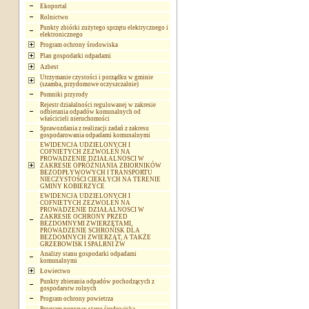
Ekoportal
Rolnictwo
Punkty zbiórki zużytego sprzętu elektrycznego i
elektronicznego
Program ochrony środowiska
Plan gospodarki odpadami
Azbest
Utrzymanie czystości i porządku w gminie
(szamba, przydomowe oczyszczalnie)
Pomniki przyrody
Rejestr działalności regulowanej w zakresie
odbierania odpadów komunalnych od
właścicieli nieruchomości
Sprawozdania z realizacji zadań z zakresu
gospodarowania odpadami komunalnymi
EWIDENCJA UDZIELONYCH I
COFNIETYCH ZEZWOLEŃ NA
PROWADZENIE DZIAŁALNOSCI W
ZAKRESIE OPRÓŻNIANIA ZBIORNIKÓW
BEZODPŁYWOWYCH I TRANSPORTU
NIECZYSTOŚCI CIEKŁYCH NA TERENIE
GMINY KOBIERZYCE
EWIDENCJA UDZIELONYCH I
COFNIETYCH ZEZWOLEŃ NA
PROWADZENIE DZIAŁALNOSCI W
ZAKRESIE OCHRONY PRZED
BEZDOMNYMI ZWIERZĘTAMI,
PROWADZENIE SCHRONISK DLA
BEZDOMNYCH ZWIERZĄT, A TAKŻE
GRZEBOWISK I SPALRNI ZW
Analizy stanu gospodarki odpadami
komunalnymi
Łowiectwo
Punkty zbierania odpadów pochodzących z
gospodarstw rolnych
Program ochrony powietrza