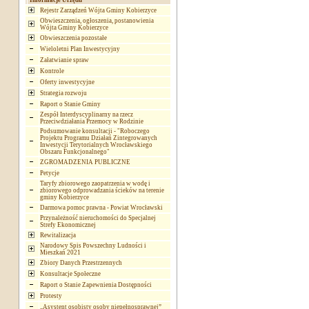
Informacje Urzędu
Rejestr Zarządzeń Wójta Gminy Kobierzyce
Obwieszczenia, ogłoszenia, postanowienia
Wójta Gminy Kobierzyce
Obwieszczenia pozostałe
Wieloletni Plan Inwestycyjny
Załatwianie spraw
Kontrole
Oferty inwestycyjne
Strategia rozwoju
Raport o Stanie Gminy
Zespół Interdyscyplinarny na rzecz
Przeciwdziałania Przemocy w Rodzinie
Podsumowanie konsultacji - "Roboczego
Projektu Programu Działań Zintegrowanych
Inwestycji Terytorialnych Wrocławskiego
Obszaru Funkcjonalnego"
ZGROMADZENIA PUBLICZNE
Petycje
Taryfy zbiorowego zaopatrzenia w wodę i
zbiorowego odprowadzania ścieków na terenie
gminy Kobierzyce
Darmowa pomoc prawna - Powiat Wrocławski
Przynależność nieruchomości do Specjalnej
Strefy Ekonomicznej
Rewitalizacja
Narodowy Spis Powszechny Ludności i
Mieszkań 2021
Zbiory Danych Przestrzennych
Konsultacje Społeczne
Raport o Stanie Zapewnienia Dostępności
Protesty
„Asystent osobisty osoby niepełnosprawnej”