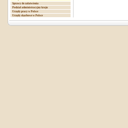
Sprawy do załatwienia
Podział administracyjny kraju
Urzędy pracy w Polsce
Urzędy skarbowe w Polsce