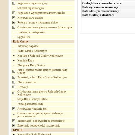
Osoba, która wprowadzała dane:
Regulamin organizacyjny
Data wytworzenia informacji:
Schemat organizacyjny
Data udostępnienia informacji:
Regulamin Wynagradzania Pracowników
Data ostatniej aktualizacji:
Kierownictwo urzędu
Referaty i stanowiska samodzielne
Oświadczenia majątkowe pracowników urzędu
Deklaracja Dostępności
Sygnaliści
Rada Gminy
Informacje ogólne
Radni Gminy Kobierzyce
Kontakt z Radnymi Gminy Kobierzyce
Komisje Rady
Plan pracy Rady Gminy
Plany i sprawozdania stałych komisji Rady
Gminy
Protokoły z Sesji Rady Gminy Kobierzyce
Plany posiedzeń
Uchwały
Oświadczenia majątkowe Radnych Gminy
Kobierzyce
Sesja Rady Gminy Online
Portal posiedzeń Rady
Archiwalne Nagrania Sesji
Oświadczenia, opinie, apele, deklaracje,
postanowienia
Interpelacje i odpowiedzi na interpelacje
Zapytania i odpowiedzi na zapytania
KPWiK
Komunikat Rady Nadzorczej