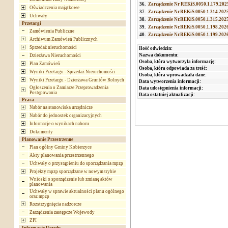
36.
Zarządzenie Nr REKiS.0050.1.179.202
Oświadczenia majątkowe
37.
Zarządzenie Nr.REKiS.0050.1.314.2025 
Uchwały
38.
Zarządzenie Nr.REKiS.0050.1.315.2025
Przetargi
39.
Zarządzenie Nr.REKiS.0050.1.198.2026
Zamówienia Publiczne
40.
Zarządzenie Nr.REKiS.0050.1.199.2026 
Archiwum Zamówień Publicznych
Sprzedaż nieruchomości
Ilość odwiedzin:
Nazwa dokumentu:
Dzierżawa Nieruchomości
Osoba, która wytworzyła informację:
Plan Zamówień
Osoba, która odpowiada za treść:
Wyniki Przetargu - Sprzedaż Nieruchomości
Osoba, która wprowadzała dane:
Wyniki Przetargu - Dzierżawa Gruntów Rolnych
Data wytworzenia informacji:
Ogłoszenia o Zamiarze Przeprowadzenia
Data udostępnienia informacji:
Postępowania
Data ostatniej aktualizacji:
Praca
Nabór na stanowiska urzędnicze
Nabór do jednostek organizacyjnych
Informacje o wynikach naboru
Dokumenty
Planowanie Przestrzenne
Plan ogólny Gminy Kobierzyce
Akty planowania przestrzennego
Uchwały o przystąpieniu do sporządzania mpzp
Projekty mpzp sporządzane w nowym trybie
Wnioski o sporządzenie lub zmianę aktów
planowania
Uchwały w sprawie aktualności planu ogólnego
oraz mpzp
Rozstrzygnięcia nadzorcze
Zarządzenia zastępcze Wojewody
ZPI