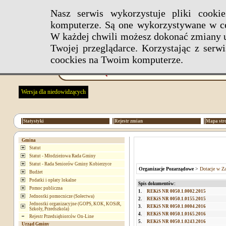
Nasz serwis wykorzystuje pliki cook
komputerze. Są one wykorzystywane w ce
W każdej chwili możesz dokonać zmiany u
Twojej przeglądarce. Korzystając z ser
coockies na Twoim komputerze.
Wersja dla niedowidzących
Statystyki
Rejestr zmian
Mapa str
Gmina
Statut
Statut - Młodzieżowa Rada Gminy
Statut - Rada Seniorów Gminy Kobierzyce
Organizacje Pozarządowe
>
Dotacje w Za
Budżet
Podatki i opłaty lokalne
Spis dokumentów:
Pomoc publiczna
1.
REKiS NR 0050.1.0002.2015
Jednostki pomocnicze (Sołectwa)
2.
REKiS NR 0050.1.0155.2015
Jednostki organizacyjne (GOPS, KOK, KOSiR,
3.
REKiS NR 0050.1.0004.2016
Szkoły, Przedszkola)
4.
REKiS NR 0050.1.0165.2016
Rejestr Przedsiębiorców On-Line
5.
REKiS NR 0050.1.0243.2016
Urząd Gminy