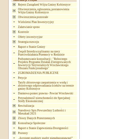
Informacje Urzędu
Rejestr Zarządzeń Wójta Gminy Kobierzyce
Obwieszczenia, ogłoszenia, postanowienia
Wójta Gminy Kobierzyce
Obwieszczenia pozostałe
Wieloletni Plan Inwestycyjny
Załatwianie spraw
Kontrole
Oferty inwestycyjne
Strategia rozwoju
Raport o Stanie Gminy
Zespół Interdyscyplinarny na rzecz
Przeciwdziałania Przemocy w Rodzinie
Podsumowanie konsultacji - "Roboczego
Projektu Programu Działań Zintegrowanych
Inwestycji Terytorialnych Wrocławskiego
Obszaru Funkcjonalnego"
ZGROMADZENIA PUBLICZNE
Petycje
Taryfy zbiorowego zaopatrzenia w wodę i
zbiorowego odprowadzania ścieków na terenie
gminy Kobierzyce
Darmowa pomoc prawna - Powiat Wrocławski
Przynależność nieruchomości do Specjalnej
Strefy Ekonomicznej
Rewitalizacja
Narodowy Spis Powszechny Ludności i
Mieszkań 2021
Zbiory Danych Przestrzennych
Konsultacje Społeczne
Raport o Stanie Zapewnienia Dostępności
Protesty
„Asystent osobisty osoby niepełnosprawnej”