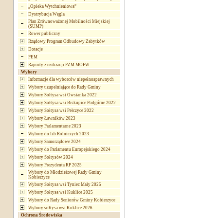
„Opieka Wytchnieniowa”
Dystrybucja Węgla
Plan Zrównoważonej Mobilności Miejskiej
(SUMP)
Rower publiczny
Rządowy Program Odbudowy Zabytków
Dotacje
PEM
Raporty z realizacji PZM MOFW
Wybory
Informacje dla wyborców niepełnosprawnych
Wybory uzupełniające do Rady Gminy
Wybory Sołtysa wsi Owsianka 2022
Wybory Sołtysa wsi Biskupice Podgórne 2022
Wybory Sołtysa wsi Pełczyce 2022
Wybory Ławników 2023
Wybory Parlamentarne 2023
Wybory do Izb Rolniczych 2023
Wybory Samorządowe 2024
Wybory do Parlamentu Europejskiego 2024
Wybory Sołtysów 2024
Wybory Prezydenta RP 2025
Wybory do Młodzieżowej Rady Gminy
Kobierzyce
Wybory Sołtysa wsi Tyniec Mały 2025
Wybory Sołtysa wsi Kuklice 2025
Wybory do Rady Seniorów Gminy Kobierzyce
Wybory sołtysa wsi Kuklice 2026
Ochrona Środowiska