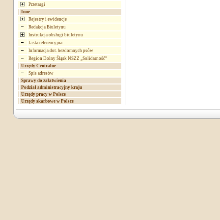
Przetargi
Inne
Rejestry i ewidencje
Redakcja Biuletynu
Instrukcja obsługi biuletynu
Lista referencyjna
Informacja dot. bezdomnych psów
Region Dolny Śląsk NSZZ „Solidarność”
Urzędy Centralne
Spis adresów
Sprawy do załatwienia
Podział administracyjny kraju
Urzędy pracy w Polsce
Urzędy skarbowe w Polsce