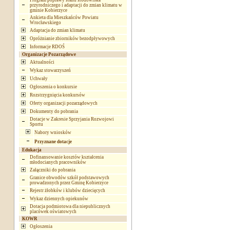
Program poprawy stanu środowiska
przyrodniczego i adaptacji do zmian klimatu w
gminie Kobierzyce
Ankieta dla Mieszkańców Powiatu
Wrocławskiego
Adaptacja do zmian klimatu
Opróżnianie zbiorników bezodpływowych
Informacje RDOŚ
Organizacje Pozarządowe
Aktualności
Wykaz stowarzyszeń
Uchwały
Ogłoszenia o konkursie
Rozstrzygnięcia konkursów
Oferty organizacji pozarządowych
Dokumenty do pobrania
Dotacje w Zakresie Sprzyjania Rozwojowi
Sportu
Nabory wniosków
Przyznane dotacje
Edukacja
Dofinansowanie kosztów kształcenia
młodocianych pracowników
Załączniki do pobrania
Granice obwodów szkół podstawowych
prowadzonych przez Gminę Kobierzyce
Rejestr żłobków i klubów dziecięcych
Wykaz dziennych opiekunów
Dotacja podmiotowa dla niepublicznych
placówek oświatowych
KOWR
Ogłoszenia