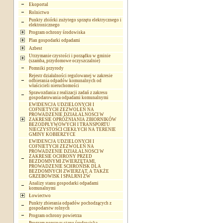
Ekoportal
Rolnictwo
Punkty zbiórki zużytego sprzętu elektrycznego i
elektronicznego
Program ochrony środowiska
Plan gospodarki odpadami
Azbest
Utrzymanie czystości i porządku w gminie
(szamba, przydomowe oczyszczalnie)
Pomniki przyrody
Rejestr działalności regulowanej w zakresie
odbierania odpadów komunalnych od
właścicieli nieruchomości
Sprawozdania z realizacji zadań z zakresu
gospodarowania odpadami komunalnymi
EWIDENCJA UDZIELONYCH I
COFNIETYCH ZEZWOLEŃ NA
PROWADZENIE DZIAŁALNOSCI W
ZAKRESIE OPRÓŻNIANIA ZBIORNIKÓW
BEZODPŁYWOWYCH I TRANSPORTU
NIECZYSTOŚCI CIEKŁYCH NA TERENIE
GMINY KOBIERZYCE
EWIDENCJA UDZIELONYCH I
COFNIETYCH ZEZWOLEŃ NA
PROWADZENIE DZIAŁALNOSCI W
ZAKRESIE OCHRONY PRZED
BEZDOMNYMI ZWIERZĘTAMI,
PROWADZENIE SCHRONISK DLA
BEZDOMNYCH ZWIERZĄT, A TAKŻE
GRZEBOWISK I SPALRNI ZW
Analizy stanu gospodarki odpadami
komunalnymi
Łowiectwo
Punkty zbierania odpadów pochodzących z
gospodarstw rolnych
Program ochrony powietrza