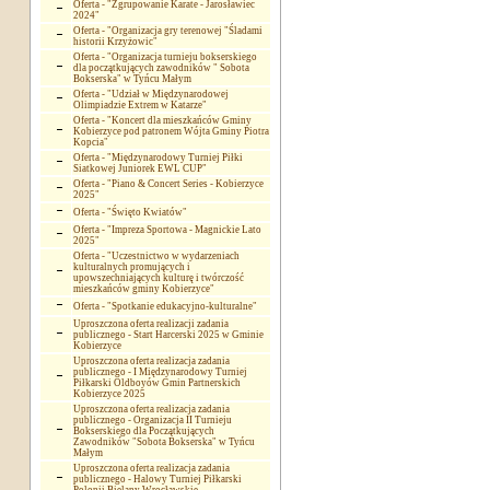
Oferta - "Zgrupowanie Karate - Jarosławiec
2024"
Oferta - "Organizacja gry terenowej "Śladami
historii Krzyżowic"
Oferta - "Organizacja turnieju bokserskiego
dla początkujących zawodników " Sobota
Bokserska" w Tyńcu Małym
Oferta - "Udział w Międzynarodowej
Olimpiadzie Extrem w Katarze"
Oferta - "Koncert dla mieszkańców Gminy
Kobierzyce pod patronem Wójta Gminy Piotra
Kopcia"
Oferta - "Międzynarodowy Turniej Piłki
Siatkowej Juniorek EWL CUP"
Oferta - "Piano & Concert Series - Kobierzyce
2025"
Oferta - "Święto Kwiatów"
Oferta - "Impreza Sportowa - Magnickie Lato
2025"
Oferta - "Uczestnictwo w wydarzeniach
kulturalnych promujących i
upowszechniających kulturę i twórczość
mieszkańców gminy Kobierzyce"
Oferta - "Spotkanie edukacyjno-kulturalne"
Uproszczona oferta realizacji zadania
publicznego - Start Harcerski 2025 w Gminie
Kobierzyce
Uproszczona oferta realizacja zadania
publicznego - I Międzynarodowy Turniej
Piłkarski Oldboyów Gmin Partnerskich
Kobierzyce 2025
Uproszczona oferta realizacja zadania
publicznego - Organizacja II Turnieju
Bokserskiego dla Początkujących
Zawodników "Sobota Bokserska" w Tyńcu
Małym
Uproszczona oferta realizacja zadania
publicznego - Halowy Turniej Piłkarski