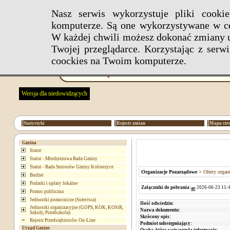
Nasz serwis wykorzystuje pliki cook
komputerze. Są one wykorzystywane w ce
W każdej chwili możesz dokonać zmiany u
Twojej przeglądarce. Korzystając z ser
coockies na Twoim komputerze.
Wersja dla niedowidzących
Statystyki
Rejestr zmian
Mapa str
Gmina
Statut
Statut - Młodzieżowa Rada Gminy
Statut - Rada Seniorów Gminy Kobierzyce
Organizacje Pozarządowe
>
Oferty organ
Budżet
Podatki i opłaty lokalne
Załączniki do pobrania:
2026-06-23 15:4
Pomoc publiczna
Jednostki pomocnicze (Sołectwa)
Ilość odwiedzin:
Jednostki organizacyjne (GOPS, KOK, KOSiR,
Nazwa dokumentu:
Szkoły, Przedszkola)
Skrócony opis:
Rejestr Przedsiębiorców On-Line
Podmiot udostępniający:
Urząd Gminy
Osoba, która wytworzyła informację: