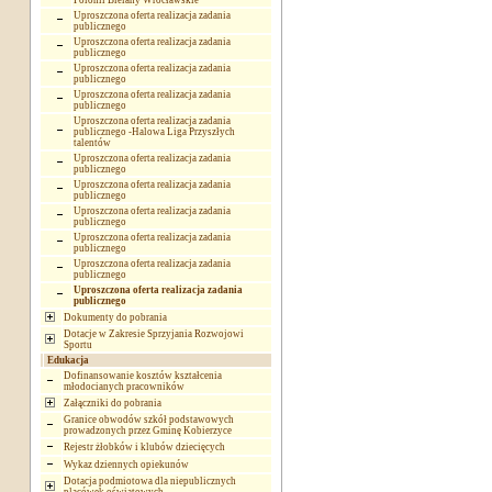
Polonii Bielany Wrocławskie
Uproszczona oferta realizacja zadania
publicznego
Uproszczona oferta realizacja zadania
publicznego
Uproszczona oferta realizacja zadania
publicznego
Uproszczona oferta realizacja zadania
publicznego
Uproszczona oferta realizacja zadania
publicznego -Halowa Liga Przyszłych
talentów
Uproszczona oferta realizacja zadania
publicznego
Uproszczona oferta realizacja zadania
publicznego
Uproszczona oferta realizacja zadania
publicznego
Uproszczona oferta realizacja zadania
publicznego
Uproszczona oferta realizacja zadania
publicznego
Uproszczona oferta realizacja zadania
publicznego
Dokumenty do pobrania
Dotacje w Zakresie Sprzyjania Rozwojowi
Sportu
Edukacja
Dofinansowanie kosztów kształcenia
młodocianych pracowników
Załączniki do pobrania
Granice obwodów szkół podstawowych
prowadzonych przez Gminę Kobierzyce
Rejestr żłobków i klubów dziecięcych
Wykaz dziennych opiekunów
Dotacja podmiotowa dla niepublicznych