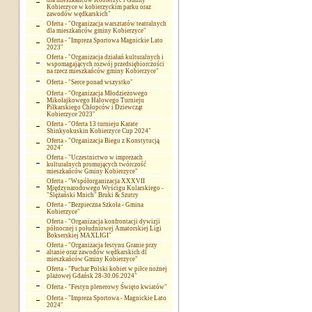
dla mieszkańców Kobierzyc i Gminy
Kobierzyce w kobierzyckim parku oraz
zawodów wędkarskich"
Oferta - "Organizacja warsztatów teatralnych
dla mieszkańców gminy Kobierzyce"
Oferta - "Impreza Sportowa Magnickie Lato
2023"
Oferta - "Organizacja działań kulturalnych i
wspomagających rozwój przedsiębiorczości
na rzecz mieszkańców gminy Kobierzyce"
Oferta - "Serce ponad wszystko"
Oferta - "Organizacja Młodzieżowego
Mikołajkowego Halowego Turnieju
Piłkarskiego Chłopców i Dziewcząt
Kobierzyce 2023"
Oferta - "Oferta 13 turnieju Karate
Shinkyokuskin Kobierzyce Cup 2024"
Oferta - "Organizacja Biegu z Konstytucją
2024"
Oferta - "Uczestnictwo w imprezach
kulturalnych promujących twórczość
mieszkańców Gminy Kobierzyce"
Oferta - "Współorganizacja XXXVII
Międzynarodowego Wyścigu Kolarskiego -
"Ślężański Mnich" Bruki & Szutry
Oferta - "Bezpieczna Szkoła - Gmina
Kobierzyce"
Oferta - "Organizacja konfrontacji dywizji
północnej i południowej Amatorskiej Ligi
Bokserskiej MAXLIGI"
Oferta - "Organizacja festynu Granie przy
altanie oraz zawodów wędkarskich dl
mieszkańców Gminy Kobierzyce"
Oferta - "Puchar Polski kobiet w piłce nożnej
plażowej Gdańsk 28-30.06.2024"
Oferta - "Festyn plenerowy Święto kwiatów"
Oferta - "Impreza Sportowa - Magnickie Lato
2024"