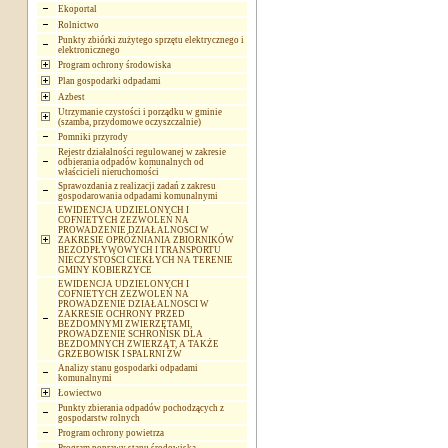
Ekoportal
Rolnictwo
Punkty zbiórki zużytego sprzętu elektrycznego i
elektronicznego
Program ochrony środowiska
Plan gospodarki odpadami
Azbest
Utrzymanie czystości i porządku w gminie
(szamba, przydomowe oczyszczalnie)
Pomniki przyrody
Rejestr działalności regulowanej w zakresie
odbierania odpadów komunalnych od
właścicieli nieruchomości
Sprawozdania z realizacji zadań z zakresu
gospodarowania odpadami komunalnymi
EWIDENCJA UDZIELONYCH I
COFNIETYCH ZEZWOLEŃ NA
PROWADZENIE DZIAŁALNOSCI W
ZAKRESIE OPRÓŻNIANIA ZBIORNIKÓW
BEZODPŁYWOWYCH I TRANSPORTU
NIECZYSTOŚCI CIEKŁYCH NA TERENIE
GMINY KOBIERZYCE
EWIDENCJA UDZIELONYCH I
COFNIETYCH ZEZWOLEŃ NA
PROWADZENIE DZIAŁALNOSCI W
ZAKRESIE OCHRONY PRZED
BEZDOMNYMI ZWIERZĘTAMI,
PROWADZENIE SCHRONISK DLA
BEZDOMNYCH ZWIERZĄT, A TAKŻE
GRZEBOWISK I SPALRNI ZW
Analizy stanu gospodarki odpadami
komunalnymi
Łowiectwo
Punkty zbierania odpadów pochodzących z
gospodarstw rolnych
Program ochrony powietrza