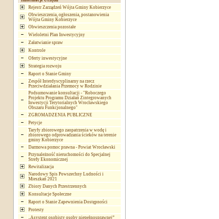
Informacje Urzędu
Rejestr Zarządzeń Wójta Gminy Kobierzyce
Obwieszczenia, ogłoszenia, postanowienia
Wójta Gminy Kobierzyce
Obwieszczenia pozostałe
Wieloletni Plan Inwestycyjny
Załatwianie spraw
Kontrole
Oferty inwestycyjne
Strategia rozwoju
Raport o Stanie Gminy
Zespół Interdyscyplinarny na rzecz
Przeciwdziałania Przemocy w Rodzinie
Podsumowanie konsultacji - "Roboczego
Projektu Programu Działań Zintegrowanych
Inwestycji Terytorialnych Wrocławskiego
Obszaru Funkcjonalnego"
ZGROMADZENIA PUBLICZNE
Petycje
Taryfy zbiorowego zaopatrzenia w wodę i
zbiorowego odprowadzania ścieków na terenie
gminy Kobierzyce
Darmowa pomoc prawna - Powiat Wrocławski
Przynależność nieruchomości do Specjalnej
Strefy Ekonomicznej
Rewitalizacja
Narodowy Spis Powszechny Ludności i
Mieszkań 2021
Zbiory Danych Przestrzennych
Konsultacje Społeczne
Raport o Stanie Zapewnienia Dostępności
Protesty
„Asystent osobisty osoby niepełnosprawnej”