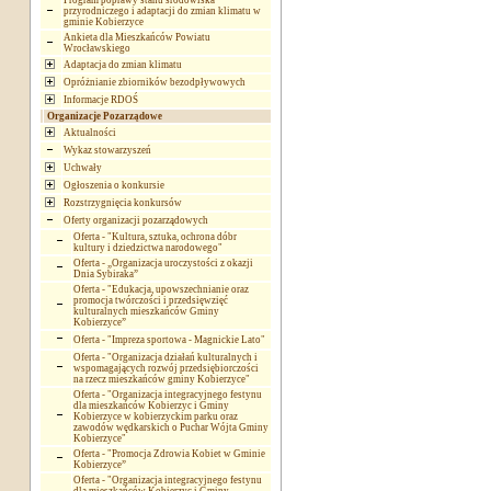
Program poprawy stanu środowiska
przyrodniczego i adaptacji do zmian klimatu w
gminie Kobierzyce
Ankieta dla Mieszkańców Powiatu
Wrocławskiego
Adaptacja do zmian klimatu
Opróżnianie zbiorników bezodpływowych
Informacje RDOŚ
Organizacje Pozarządowe
Aktualności
Wykaz stowarzyszeń
Uchwały
Ogłoszenia o konkursie
Rozstrzygnięcia konkursów
Oferty organizacji pozarządowych
Oferta - "Kultura, sztuka, ochrona dóbr
kultury i dziedzictwa narodowego"
Oferta - „Organizacja uroczystości z okazji
Dnia Sybiraka”
Oferta - "Edukacja, upowszechnianie oraz
promocja twórczości i przedsięwzięć
kulturalnych mieszkańców Gminy
Kobierzyce”
Oferta - "Impreza sportowa - Magnickie Lato"
Oferta - "Organizacja działań kulturalnych i
wspomagających rozwój przedsiębiorczości
na rzecz mieszkańców gminy Kobierzyce"
Oferta - "Organizacja integracyjnego festynu
dla mieszkańców Kobierzyc i Gminy
Kobierzyce w kobierzyckim parku oraz
zawodów wędkarskich o Puchar Wójta Gminy
Kobierzyce"
Oferta - "Promocja Zdrowia Kobiet w Gminie
Kobierzyce”
Oferta - "Organizacja integracyjnego festynu