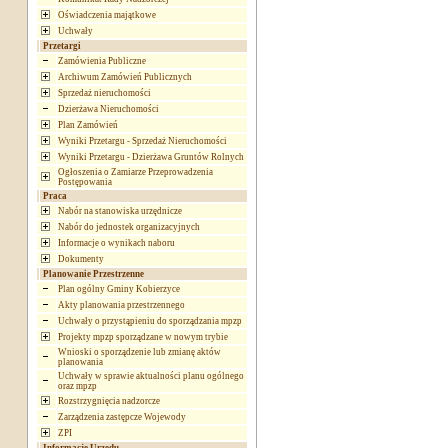
Oświadczenia majątkowe
Uchwały
Przetargi
Zamówienia Publiczne
Archiwum Zamówień Publicznych
Sprzedaż nieruchomości
Dzierżawa Nieruchomości
Plan Zamówień
Wyniki Przetargu - Sprzedaż Nieruchomości
Wyniki Przetargu - Dzierżawa Gruntów Rolnych
Ogłoszenia o Zamiarze Przeprowadzenia
Postępowania
Praca
Nabór na stanowiska urzędnicze
Nabór do jednostek organizacyjnych
Informacje o wynikach naboru
Dokumenty
Planowanie Przestrzenne
Plan ogólny Gminy Kobierzyce
Akty planowania przestrzennego
Uchwały o przystąpieniu do sporządzania mpzp
Projekty mpzp sporządzane w nowym trybie
Wnioski o sporządzenie lub zmianę aktów
planowania
Uchwały w sprawie aktualności planu ogólnego
oraz mpzp
Rozstrzygnięcia nadzorcze
Zarządzenia zastępcze Wojewody
ZPI