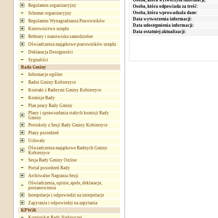
Regulamin organizacyjny
Osoba, która odpowiada za treść:
Osoba, która wprowadzała dane:
Schemat organizacyjny
Data wytworzenia informacji:
Regulamin Wynagradzania Pracowników
Data udostępnienia informacji:
Kierownictwo urzędu
Data ostatniej aktualizacji:
Referaty i stanowiska samodzielne
Oświadczenia majątkowe pracowników urzędu
Deklaracja Dostępności
Sygnaliści
Rada Gminy
Informacje ogólne
Radni Gminy Kobierzyce
Kontakt z Radnymi Gminy Kobierzyce
Komisje Rady
Plan pracy Rady Gminy
Plany i sprawozdania stałych komisji Rady
Gminy
Protokoły z Sesji Rady Gminy Kobierzyce
Plany posiedzeń
Uchwały
Oświadczenia majątkowe Radnych Gminy
Kobierzyce
Sesja Rady Gminy Online
Portal posiedzeń Rady
Archiwalne Nagrania Sesji
Oświadczenia, opinie, apele, deklaracje,
postanowienia
Interpelacje i odpowiedzi na interpelacje
Zapytania i odpowiedzi na zapytania
KPWiK
Komunikat Rady Nadzorczej