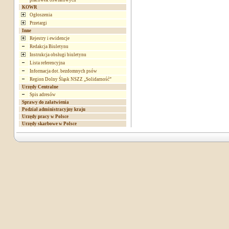
placówek oświatowych
KOWR
Ogłoszenia
Przetargi
Inne
Rejestry i ewidencje
Redakcja Biuletynu
Instrukcja obsługi biuletynu
Lista referencyjna
Informacja dot. bezdomnych psów
Region Dolny Śląsk NSZZ „Solidarność”
Urzędy Centralne
Spis adresów
Sprawy do załatwienia
Podział administracyjny kraju
Urzędy pracy w Polsce
Urzędy skarbowe w Polsce