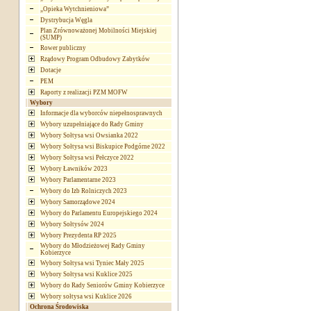
„Opieka Wytchnieniowa”
Dystrybucja Węgla
Plan Zrównoważonej Mobilności Miejskiej
(SUMP)
Rower publiczny
Rządowy Program Odbudowy Zabytków
Dotacje
PEM
Raporty z realizacji PZM MOFW
Wybory
Informacje dla wyborców niepełnosprawnych
Wybory uzupełniające do Rady Gminy
Wybory Sołtysa wsi Owsianka 2022
Wybory Sołtysa wsi Biskupice Podgórne 2022
Wybory Sołtysa wsi Pełczyce 2022
Wybory Ławników 2023
Wybory Parlamentarne 2023
Wybory do Izb Rolniczych 2023
Wybory Samorządowe 2024
Wybory do Parlamentu Europejskiego 2024
Wybory Sołtysów 2024
Wybory Prezydenta RP 2025
Wybory do Młodzieżowej Rady Gminy
Kobierzyce
Wybory Sołtysa wsi Tyniec Mały 2025
Wybory Sołtysa wsi Kuklice 2025
Wybory do Rady Seniorów Gminy Kobierzyce
Wybory sołtysa wsi Kuklice 2026
Ochrona Środowiska