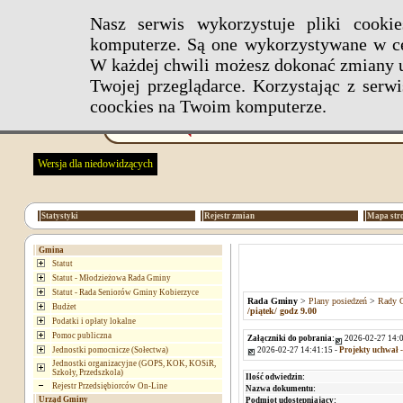
Nasz serwis wykorzystuje pliki cook
komputerze. Są one wykorzystywane w ce
W każdej chwili możesz dokonać zmiany u
Twojej przeglądarce. Korzystając z ser
coockies na Twoim komputerze.
Wersja dla niedowidzących
Statystyki
Rejestr zmian
Mapa str
Gmina
Statut
Statut - Młodzieżowa Rada Gminy
Statut - Rada Seniorów Gminy Kobierzyce
Rada Gminy
>
Plany posiedzeń
>
Rady G
Budżet
/piątek/ godz 9.00
Podatki i opłaty lokalne
Pomoc publiczna
Załączniki do pobrania:
2026-02-27 14:0
2026-02-27 14:41:15 -
Projekty uchwał 
Jednostki pomocnicze (Sołectwa)
Jednostki organizacyjne (GOPS, KOK, KOSiR,
Szkoły, Przedszkola)
Ilość odwiedzin:
Rejestr Przedsiębiorców On-Line
Nazwa dokumentu:
Urząd Gminy
Podmiot udostępniający: