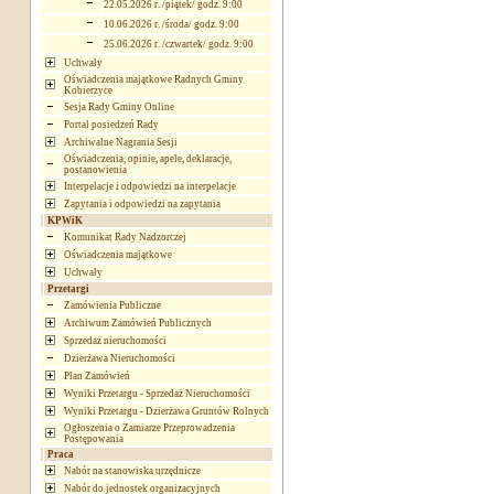
22.05.2026 r. /piątek/ godz. 9:00
10.06.2026 r. /środa/ godz. 9:00
25.06.2026 r. /czwartek/ godz. 9:00
Uchwały
Oświadczenia majątkowe Radnych Gminy
Kobierzyce
Sesja Rady Gminy Online
Portal posiedzeń Rady
Archiwalne Nagrania Sesji
Oświadczenia, opinie, apele, deklaracje,
postanowienia
Interpelacje i odpowiedzi na interpelacje
Zapytania i odpowiedzi na zapytania
KPWiK
Komunikat Rady Nadzorczej
Oświadczenia majątkowe
Uchwały
Przetargi
Zamówienia Publiczne
Archiwum Zamówień Publicznych
Sprzedaż nieruchomości
Dzierżawa Nieruchomości
Plan Zamówień
Wyniki Przetargu - Sprzedaż Nieruchomości
Wyniki Przetargu - Dzierżawa Gruntów Rolnych
Ogłoszenia o Zamiarze Przeprowadzenia
Postępowania
Praca
Nabór na stanowiska urzędnicze
Nabór do jednostek organizacyjnych