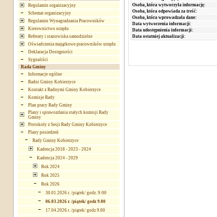
Osoba, która wytworzyła informację:
Regulamin organizacyjny
Osoba, która odpowiada za treść:
Schemat organizacyjny
Osoba, która wprowadzała dane:
Regulamin Wynagradzania Pracowników
Data wytworzenia informacji:
Kierownictwo urzędu
Data udostępnienia informacji:
Referaty i stanowiska samodzielne
Data ostatniej aktualizacji:
Oświadczenia majątkowe pracowników urzędu
Deklaracja Dostępności
Sygnaliści
Rada Gminy
Informacje ogólne
Radni Gminy Kobierzyce
Kontakt z Radnymi Gminy Kobierzyce
Komisje Rady
Plan pracy Rady Gminy
Plany i sprawozdania stałych komisji Rady
Gminy
Protokoły z Sesji Rady Gminy Kobierzyce
Plany posiedzeń
Rady Gminy Kobierzyce
Kadencja 2018 - 2023 - 2024
Kadencja 2024 - 2029
Rok 2024
Rok 2025
Rok 2026
30.01.2026 r. /piątek/ godz. 9:00
06.03.2026 r. /piątek/ godz 9.00
17.04.2026 r. /piątek/ godz 9.00