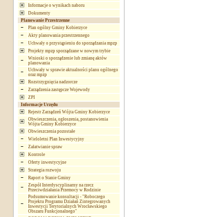
Informacje o wynikach naboru
Dokumenty
Planowanie Przestrzenne
Plan ogólny Gminy Kobierzyce
Akty planowania przestrzennego
Uchwały o przystąpieniu do sporządzania mpzp
Projekty mpzp sporządzane w nowym trybie
Wnioski o sporządzenie lub zmianę aktów
planowania
Uchwały w sprawie aktualności planu ogólnego
oraz mpzp
Rozstrzygnięcia nadzorcze
Zarządzenia zastępcze Wojewody
ZPI
Informacje Urzędu
Rejestr Zarządzeń Wójta Gminy Kobierzyce
Obwieszczenia, ogłoszenia, postanowienia
Wójta Gminy Kobierzyce
Obwieszczenia pozostałe
Wieloletni Plan Inwestycyjny
Załatwianie spraw
Kontrole
Oferty inwestycyjne
Strategia rozwoju
Raport o Stanie Gminy
Zespół Interdyscyplinarny na rzecz
Przeciwdziałania Przemocy w Rodzinie
Podsumowanie konsultacji - "Roboczego
Projektu Programu Działań Zintegrowanych
Inwestycji Terytorialnych Wrocławskiego
Obszaru Funkcjonalnego"