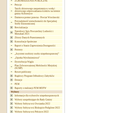
ZGROMADZENIA PUBLICZNE
Petycje
Taryfy zbiorowego zaopatrzenia w wodę i
zbiorowego odprowadzania ścieków na terenie
gminy Kobierzyce
Darmowa pomoc prawna - Powiat Wrocławski
Przynależność nieruchomości do Specjalnej
Strefy Ekonomicznej
Rewitalizacja
Narodowy Spis Powszechny Ludności i
Mieszkań 2021
Zbiory Danych Przestrzennych
Konsultacje Społeczne
Raport o Stanie Zapewnienia Dostępności
Protesty
„Asystent osobisty osoby niepełnosprawnej”
„Opieka Wytchnieniowa”
Dystrybucja Węgla
Plan Zrównoważonej Mobilności Miejskiej
(SUMP)
Rower publiczny
Rządowy Program Odbudowy Zabytków
Dotacje
PEM
Raporty z realizacji PZM MOFW
Wybory
Informacje dla wyborców niepełnosprawnych
Wybory uzupełniające do Rady Gminy
Wybory Sołtysa wsi Owsianka 2022
Wybory Sołtysa wsi Biskupice Podgórne 2022
Wybory Sołtysa wsi Pełczyce 2022