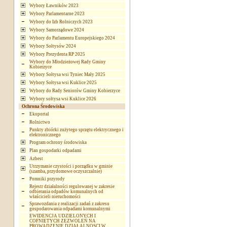
Wybory Ławników 2023
Wybory Parlamentarne 2023
Wybory do Izb Rolniczych 2023
Wybory Samorządowe 2024
Wybory do Parlamentu Europejskiego 2024
Wybory Sołtysów 2024
Wybory Prezydenta RP 2025
Wybory do Młodzieżowej Rady Gminy
Kobierzyce
Wybory Sołtysa wsi Tyniec Mały 2025
Wybory Sołtysa wsi Kuklice 2025
Wybory do Rady Seniorów Gminy Kobierzyce
Wybory sołtysa wsi Kuklice 2026
Ochrona Środowiska
Ekoportal
Rolnictwo
Punkty zbiórki zużytego sprzętu elektrycznego i
elektronicznego
Program ochrony środowiska
Plan gospodarki odpadami
Azbest
Utrzymanie czystości i porządku w gminie
(szamba, przydomowe oczyszczalnie)
Pomniki przyrody
Rejestr działalności regulowanej w zakresie
odbierania odpadów komunalnych od
właścicieli nieruchomości
Sprawozdania z realizacji zadań z zakresu
gospodarowania odpadami komunalnymi
EWIDENCJA UDZIELONYCH I
COFNIETYCH ZEZWOLEŃ NA
PROWADZENIE DZIAŁALNOSCI W