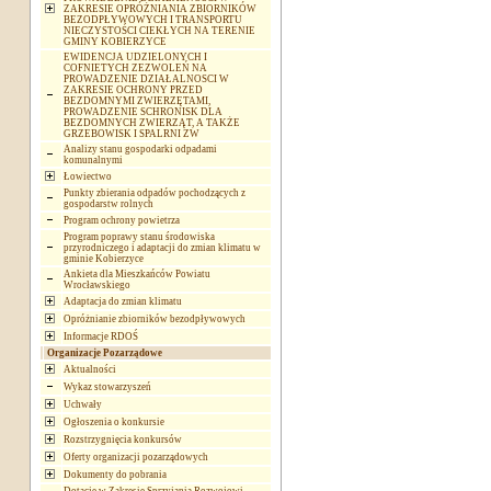
ZAKRESIE OPRÓŻNIANIA ZBIORNIKÓW
BEZODPŁYWOWYCH I TRANSPORTU
NIECZYSTOŚCI CIEKŁYCH NA TERENIE
GMINY KOBIERZYCE
EWIDENCJA UDZIELONYCH I
COFNIETYCH ZEZWOLEŃ NA
PROWADZENIE DZIAŁALNOSCI W
ZAKRESIE OCHRONY PRZED
BEZDOMNYMI ZWIERZĘTAMI,
PROWADZENIE SCHRONISK DLA
BEZDOMNYCH ZWIERZĄT, A TAKŻE
GRZEBOWISK I SPALRNI ZW
Analizy stanu gospodarki odpadami
komunalnymi
Łowiectwo
Punkty zbierania odpadów pochodzących z
gospodarstw rolnych
Program ochrony powietrza
Program poprawy stanu środowiska
przyrodniczego i adaptacji do zmian klimatu w
gminie Kobierzyce
Ankieta dla Mieszkańców Powiatu
Wrocławskiego
Adaptacja do zmian klimatu
Opróżnianie zbiorników bezodpływowych
Informacje RDOŚ
Organizacje Pozarządowe
Aktualności
Wykaz stowarzyszeń
Uchwały
Ogłoszenia o konkursie
Rozstrzygnięcia konkursów
Oferty organizacji pozarządowych
Dokumenty do pobrania