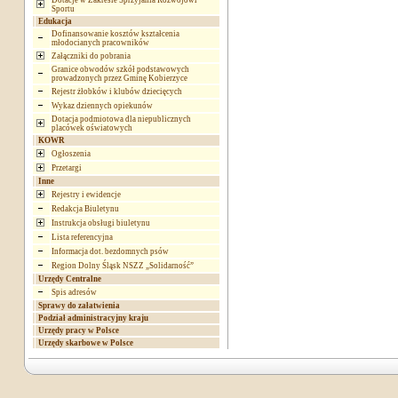
Dotacje w Zakresie Sprzyjania Rozwojowi
Sportu
Edukacja
Dofinansowanie kosztów kształcenia
młodocianych pracowników
Załączniki do pobrania
Granice obwodów szkół podstawowych
prowadzonych przez Gminę Kobierzyce
Rejestr żłobków i klubów dziecięcych
Wykaz dziennych opiekunów
Dotacja podmiotowa dla niepublicznych
placówek oświatowych
KOWR
Ogłoszenia
Przetargi
Inne
Rejestry i ewidencje
Redakcja Biuletynu
Instrukcja obsługi biuletynu
Lista referencyjna
Informacja dot. bezdomnych psów
Region Dolny Śląsk NSZZ „Solidarność”
Urzędy Centralne
Spis adresów
Sprawy do załatwienia
Podział administracyjny kraju
Urzędy pracy w Polsce
Urzędy skarbowe w Polsce