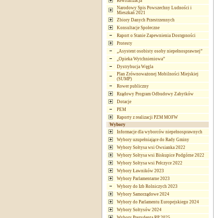
Rewitalizacja
Narodowy Spis Powszechny Ludności i
Mieszkań 2021
Zbiory Danych Przestrzennych
Konsultacje Społeczne
Raport o Stanie Zapewnienia Dostępności
Protesty
„Asystent osobisty osoby niepełnosprawnej”
„Opieka Wytchnieniowa”
Dystrybucja Węgla
Plan Zrównoważonej Mobilności Miejskiej
(SUMP)
Rower publiczny
Rządowy Program Odbudowy Zabytków
Dotacje
PEM
Raporty z realizacji PZM MOFW
Wybory
Informacje dla wyborców niepełnosprawnych
Wybory uzupełniające do Rady Gminy
Wybory Sołtysa wsi Owsianka 2022
Wybory Sołtysa wsi Biskupice Podgórne 2022
Wybory Sołtysa wsi Pełczyce 2022
Wybory Ławników 2023
Wybory Parlamentarne 2023
Wybory do Izb Rolniczych 2023
Wybory Samorządowe 2024
Wybory do Parlamentu Europejskiego 2024
Wybory Sołtysów 2024
Wybory Prezydenta RP 2025