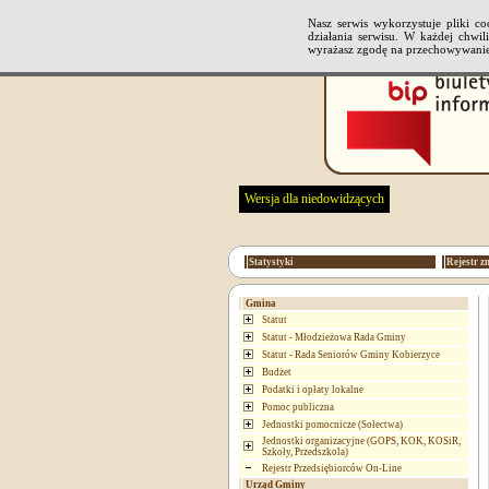
Nasz serwis wykorzystuje pliki 
działania serwisu. W każdej chwi
wyrażasz zgodę na przechowywanie
Wersja dla niedowidzących
Statystyki
Rejestr z
Gmina
Statut
Statut - Młodzieżowa Rada Gminy
Statut - Rada Seniorów Gminy Kobierzyce
Budżet
Podatki i opłaty lokalne
Pomoc publiczna
Jednostki pomocnicze (Sołectwa)
Jednostki organizacyjne (GOPS, KOK, KOSiR,
Szkoły, Przedszkola)
Rejestr Przedsiębiorców On-Line
Urząd Gminy