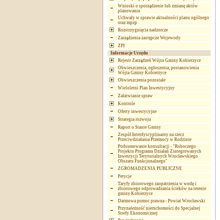
Wnioski o sporządzenie lub zmianę aktów
planowania
Uchwały w sprawie aktualności planu ogólnego
oraz mpzp
Rozstrzygnięcia nadzorcze
Zarządzenia zastępcze Wojewody
ZPI
Informacje Urzędu
Rejestr Zarządzeń Wójta Gminy Kobierzyce
Obwieszczenia, ogłoszenia, postanowienia
Wójta Gminy Kobierzyce
Obwieszczenia pozostałe
Wieloletni Plan Inwestycyjny
Załatwianie spraw
Kontrole
Oferty inwestycyjne
Strategia rozwoju
Raport o Stanie Gminy
Zespół Interdyscyplinarny na rzecz
Przeciwdziałania Przemocy w Rodzinie
Podsumowanie konsultacji - "Roboczego
Projektu Programu Działań Zintegrowanych
Inwestycji Terytorialnych Wrocławskiego
Obszaru Funkcjonalnego"
ZGROMADZENIA PUBLICZNE
Petycje
Taryfy zbiorowego zaopatrzenia w wodę i
zbiorowego odprowadzania ścieków na terenie
gminy Kobierzyce
Darmowa pomoc prawna - Powiat Wrocławski
Przynależność nieruchomości do Specjalnej
Strefy Ekonomicznej