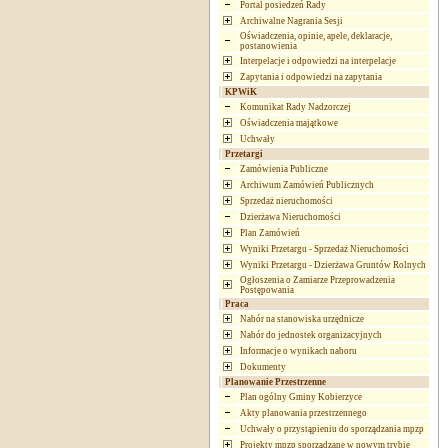
Portal posiedzeń Rady
Archiwalne Nagrania Sesji
Oświadczenia, opinie, apele, deklaracje,
postanowienia
Interpelacje i odpowiedzi na interpelacje
Zapytania i odpowiedzi na zapytania
KPWiK
Komunikat Rady Nadzorczej
Oświadczenia majątkowe
Uchwały
Przetargi
Zamówienia Publiczne
Archiwum Zamówień Publicznych
Sprzedaż nieruchomości
Dzierżawa Nieruchomości
Plan Zamówień
Wyniki Przetargu - Sprzedaż Nieruchomości
Wyniki Przetargu - Dzierżawa Gruntów Rolnych
Ogłoszenia o Zamiarze Przeprowadzenia
Postępowania
Praca
Nabór na stanowiska urzędnicze
Nabór do jednostek organizacyjnych
Informacje o wynikach naboru
Dokumenty
Planowanie Przestrzenne
Plan ogólny Gminy Kobierzyce
Akty planowania przestrzennego
Uchwały o przystąpieniu do sporządzania mpzp
Projekty mpzp sporządzane w nowym trybie