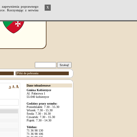
u zapewnienia poprawnego
X
ce. Korzystając z serwisu
Pliki do pobrania
Dane teleadresowe
A
A
A
Gmina Kobierzyce
Al. Pałacowa 1
55-040 kobierzyce
Godziny pracy urzędu:
Poniedziałek: 7.30 - 15.30
Wtorek: 7.30 - 15.30
Środa: 7.30 - 16.30
Czwartek: 7.30 - 15.30
Piątek: 7.30 - 14.30
Telefon:
71 36 98 130
71 36 98 106