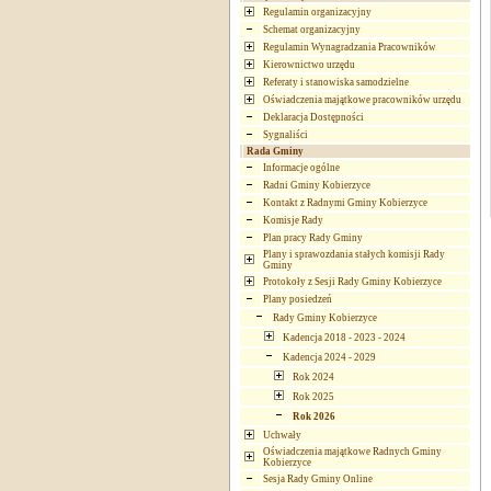
Regulamin organizacyjny
Schemat organizacyjny
Regulamin Wynagradzania Pracowników
Kierownictwo urzędu
Referaty i stanowiska samodzielne
Oświadczenia majątkowe pracowników urzędu
Deklaracja Dostępności
Sygnaliści
Rada Gminy
Informacje ogólne
Radni Gminy Kobierzyce
Kontakt z Radnymi Gminy Kobierzyce
Komisje Rady
Plan pracy Rady Gminy
Plany i sprawozdania stałych komisji Rady
Gminy
Protokoły z Sesji Rady Gminy Kobierzyce
Plany posiedzeń
Rady Gminy Kobierzyce
Kadencja 2018 - 2023 - 2024
Kadencja 2024 - 2029
Rok 2024
Rok 2025
Rok 2026
Uchwały
Oświadczenia majątkowe Radnych Gminy
Kobierzyce
Sesja Rady Gminy Online