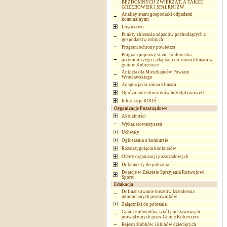
BEZDOMNYCH ZWIERZĄT, A TAKŻE
GRZEBOWISK I SPALRNI ZW
Analizy stanu gospodarki odpadami
komunalnymi
Łowiectwo
Punkty zbierania odpadów pochodzących z
gospodarstw rolnych
Program ochrony powietrza
Program poprawy stanu środowiska
przyrodniczego i adaptacji do zmian klimatu w
gminie Kobierzyce
Ankieta dla Mieszkańców Powiatu
Wrocławskiego
Adaptacja do zmian klimatu
Opróżnianie zbiorników bezodpływowych
Informacje RDOŚ
Organizacje Pozarządowe
Aktualności
Wykaz stowarzyszeń
Uchwały
Ogłoszenia o konkursie
Rozstrzygnięcia konkursów
Oferty organizacji pozarządowych
Dokumenty do pobrania
Dotacje w Zakresie Sprzyjania Rozwojowi
Sportu
Edukacja
Dofinansowanie kosztów kształcenia
młodocianych pracowników
Załączniki do pobrania
Granice obwodów szkół podstawowych
prowadzonych przez Gminę Kobierzyce
Rejestr żłobków i klubów dziecięcych