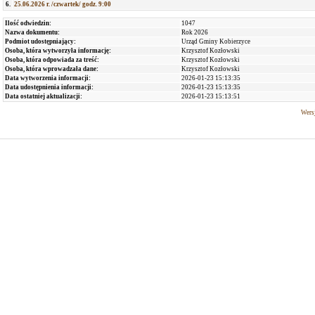
6.
25.06.2026 r. /czwartek/ godz. 9:00
Ilość odwiedzin:
1047
Nazwa dokumentu:
Rok 2026
Podmiot udostępniający:
Urząd Gminy Kobierzyce
Osoba, która wytworzyła informację:
Krzysztof Kozłowski
Osoba, która odpowiada za treść:
Krzysztof Kozłowski
Osoba, która wprowadzała dane:
Krzysztof Kozłowski
Data wytworzenia informacji:
2026-01-23 15:13:35
Data udostępnienia informacji:
2026-01-23 15:13:35
Data ostatniej aktualizacji:
2026-01-23 15:13:51
Wersj