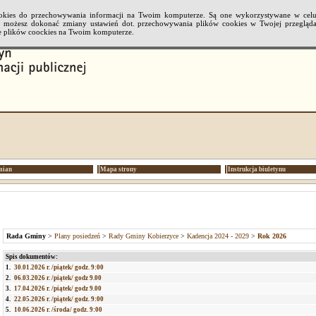
cookies do przechowywania informacji na Twoim komputerze. Są one wykorzystywane w cel
li możesz dokonać zmiany ustawień dot. przechowywania plików cookies w Twojej przeglądar
 plików coockies na Twoim komputerze.
mian
Mapa strony
Instrukcja biuletynu
Rada Gminy
>
Plany posiedzeń
>
Rady Gminy Kobierzyce
>
Kadencja 2024 - 2029
>
Rok 2026
Spis dokumentów:
1.
30.01.2026 r. /piątek/ godz. 9:00
2.
06.03.2026 r. /piątek/ godz 9.00
3.
17.04.2026 r. /piątek/ godz 9.00
4.
22.05.2026 r. /piątek/ godz. 9:00
5.
10.06.2026 r. /środa/ godz. 9:00