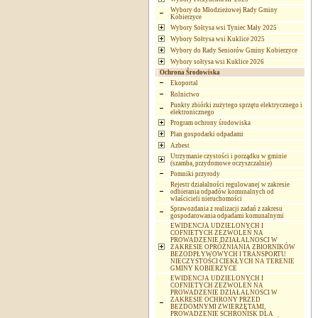
Wybory do Młodzieżowej Rady Gminy
Kobierzyce
Wybory Sołtysa wsi Tyniec Mały 2025
Wybory Sołtysa wsi Kuklice 2025
Wybory do Rady Seniorów Gminy Kobierzyce
Wybory sołtysa wsi Kuklice 2026
Ochrona Środowiska
Ekoportal
Rolnictwo
Punkty zbiórki zużytego sprzętu elektrycznego i
elektronicznego
Program ochrony środowiska
Plan gospodarki odpadami
Azbest
Utrzymanie czystości i porządku w gminie
(szamba, przydomowe oczyszczalnie)
Pomniki przyrody
Rejestr działalności regulowanej w zakresie
odbierania odpadów komunalnych od
właścicieli nieruchomości
Sprawozdania z realizacji zadań z zakresu
gospodarowania odpadami komunalnymi
EWIDENCJA UDZIELONYCH I
COFNIETYCH ZEZWOLEŃ NA
PROWADZENIE DZIAŁALNOSCI W
ZAKRESIE OPRÓŻNIANIA ZBIORNIKÓW
BEZODPŁYWOWYCH I TRANSPORTU
NIECZYSTOŚCI CIEKŁYCH NA TERENIE
GMINY KOBIERZYCE
EWIDENCJA UDZIELONYCH I
COFNIETYCH ZEZWOLEŃ NA
PROWADZENIE DZIAŁALNOSCI W
ZAKRESIE OCHRONY PRZED
BEZDOMNYMI ZWIERZĘTAMI,
PROWADZENIE SCHRONISK DLA