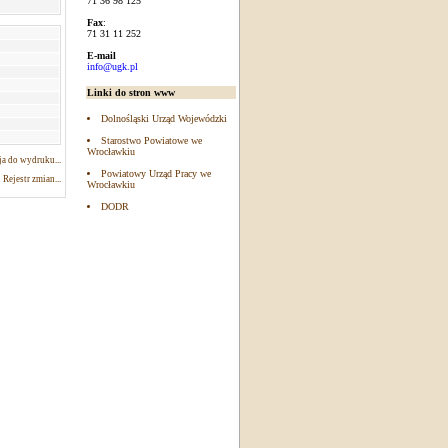
71 36 98 125
Fax
:
71 31 11 252
E-mail
info@ugk.pl
Linki do stron www
Dolnośląski Urząd Wojewódzki
Starostwo Powiatowe we
Wrocławkiu
a do wydruku...
Powiatowy Urząd Pracy we
Rejestr zmian...
Wrocławkiu
DODR