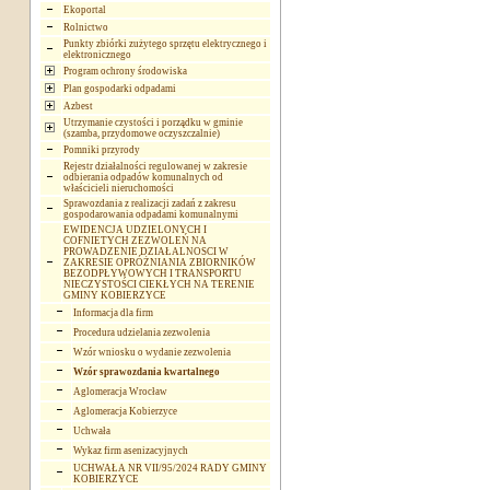
Ekoportal
Rolnictwo
Punkty zbiórki zużytego sprzętu elektrycznego i
elektronicznego
Program ochrony środowiska
Plan gospodarki odpadami
Azbest
Utrzymanie czystości i porządku w gminie
(szamba, przydomowe oczyszczalnie)
Pomniki przyrody
Rejestr działalności regulowanej w zakresie
odbierania odpadów komunalnych od
właścicieli nieruchomości
Sprawozdania z realizacji zadań z zakresu
gospodarowania odpadami komunalnymi
EWIDENCJA UDZIELONYCH I
COFNIETYCH ZEZWOLEŃ NA
PROWADZENIE DZIAŁALNOSCI W
ZAKRESIE OPRÓŻNIANIA ZBIORNIKÓW
BEZODPŁYWOWYCH I TRANSPORTU
NIECZYSTOŚCI CIEKŁYCH NA TERENIE
GMINY KOBIERZYCE
Informacja dla firm
Procedura udzielania zezwolenia
Wzór wniosku o wydanie zezwolenia
Wzór sprawozdania kwartalnego
Aglomeracja Wrocław
Aglomeracja Kobierzyce
Uchwała
Wykaz firm asenizacyjnych
UCHWAŁA NR VII/95/2024 RADY GMINY
KOBIERZYCE