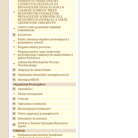
EWIDENCJA UDZIELONYCH I
COFNIETYCH ZEZWOLEŃ NA
PROWADZENIE DZIAŁALNOSCI W
ZAKRESIE OCHRONY PRZED
BEZDOMNYMI ZWIERZĘTAMI,
PROWADZENIE SCHRONISK DLA
BEZDOMNYCH ZWIERZĄT, A TAKŻE
GRZEBOWISK I SPALRNI ZW
Analizy stanu gospodarki odpadami
komunalnymi
Łowiectwo
Punkty zbierania odpadów pochodzących z
gospodarstw rolnych
Program ochrony powietrza
Program poprawy stanu środowiska
przyrodniczego i adaptacji do zmian klimatu w
gminie Kobierzyce
Ankieta dla Mieszkańców Powiatu
Wrocławskiego
Adaptacja do zmian klimatu
Opróżnianie zbiorników bezodpływowych
Informacje RDOŚ
Organizacje Pozarządowe
Aktualności
Wykaz stowarzyszeń
Uchwały
Ogłoszenia o konkursie
Rozstrzygnięcia konkursów
Oferty organizacji pozarządowych
Dokumenty do pobrania
Dotacje w Zakresie Sprzyjania Rozwojowi
Sportu
Edukacja
Dofinansowanie kosztów kształcenia