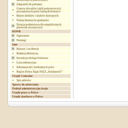
młodocianych pracowników
Załączniki do pobrania
Granice obwodów szkół podstawowych
prowadzonych przez Gminę Kobierzyce
Rejestr żłobków i klubów dziecięcych
Wykaz dziennych opiekunów
Dotacja podmiotowa dla niepublicznych
placówek oświatowych
KOWR
Ogłoszenia
Przetargi
Inne
Rejestry i ewidencje
Redakcja Biuletynu
Instrukcja obsługi biuletynu
Lista referencyjna
Informacja dot. bezdomnych psów
Region Dolny Śląsk NSZZ „Solidarność”
Urzędy Centralne
Spis adresów
Sprawy do załatwienia
Podział administracyjny kraju
Urzędy pracy w Polsce
Urzędy skarbowe w Polsce