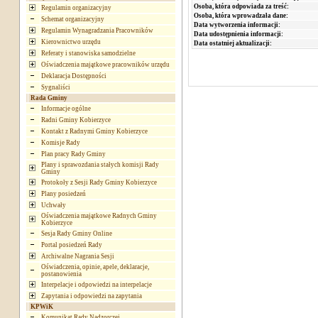
Osoba, która odpowiada za treść:
Regulamin organizacyjny
Osoba, która wprowadzała dane:
Schemat organizacyjny
Data wytworzenia informacji:
Regulamin Wynagradzania Pracowników
Data udostępnienia informacji:
Kierownictwo urzędu
Data ostatniej aktualizacji:
Referaty i stanowiska samodzielne
Oświadczenia majątkowe pracowników urzędu
Deklaracja Dostępności
Sygnaliści
Rada Gminy
Informacje ogólne
Radni Gminy Kobierzyce
Kontakt z Radnymi Gminy Kobierzyce
Komisje Rady
Plan pracy Rady Gminy
Plany i sprawozdania stałych komisji Rady
Gminy
Protokoły z Sesji Rady Gminy Kobierzyce
Plany posiedzeń
Uchwały
Oświadczenia majątkowe Radnych Gminy
Kobierzyce
Sesja Rady Gminy Online
Portal posiedzeń Rady
Archiwalne Nagrania Sesji
Oświadczenia, opinie, apele, deklaracje,
postanowienia
Interpelacje i odpowiedzi na interpelacje
Zapytania i odpowiedzi na zapytania
KPWiK
Komunikat Rady Nadzorczej