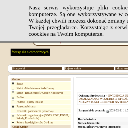
Nasz serwis wykorzystuje pliki cook
komputerze. Są one wykorzystywane w ce
W każdej chwili możesz dokonać zmiany u
Twojej przeglądarce. Korzystając z ser
coockies na Twoim komputerze.
Wersja dla niedowidzących
Statystyki
Rejestr zmian
Mapa str
Gmina
Statut
Statut - Młodzieżowa Rada Gminy
Statut - Rada Seniorów Gminy Kobierzyce
Ochrona Środowiska
>
EWIDENCJA U
Budżet
DZIAŁALNOSCI W ZAKRESIE OPRÓ
NIECZYSTOŚCI CIEKŁYCH NA TERE
Podatki i opłaty lokalne
Pomoc publiczna
Załączniki do pobrania:
2024-02-21 11:0
Jednostki pomocnicze (Sołectwa)
Jednostki organizacyjne (GOPS, KOK, KOSiR,
Szkoły, Przedszkola)
Ilość odwiedzin:
Rejestr Przedsiębiorców On-Line
Nazwa dokumentu:
Osoba, która wytworzyła informację:
Urząd Gminy