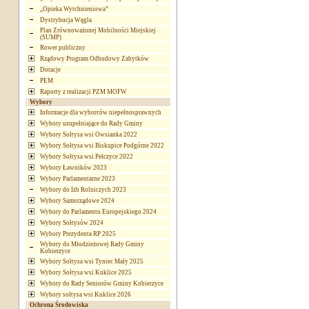
„Opieka Wytchnieniowa”
Dystrybucja Węgla
Plan Zrównoważonej Mobilności Miejskiej
(SUMP)
Rower publiczny
Rządowy Program Odbudowy Zabytków
Dotacje
PEM
Raporty z realizacji PZM MOFW
Wybory
Informacje dla wyborców niepełnosprawnych
Wybory uzupełniające do Rady Gminy
Wybory Sołtysa wsi Owsianka 2022
Wybory Sołtysa wsi Biskupice Podgórne 2022
Wybory Sołtysa wsi Pełczyce 2022
Wybory Ławników 2023
Wybory Parlamentarne 2023
Wybory do Izb Rolniczych 2023
Wybory Samorządowe 2024
Wybory do Parlamentu Europejskiego 2024
Wybory Sołtysów 2024
Wybory Prezydenta RP 2025
Wybory do Młodzieżowej Rady Gminy
Kobierzyce
Wybory Sołtysa wsi Tyniec Mały 2025
Wybory Sołtysa wsi Kuklice 2025
Wybory do Rady Seniorów Gminy Kobierzyce
Wybory sołtysa wsi Kuklice 2026
Ochrona Środowiska