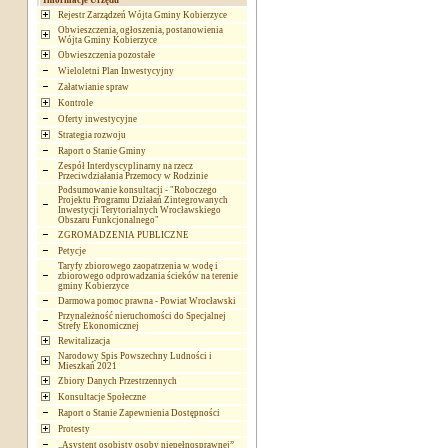
Informacje Urzędu
Rejestr Zarządzeń Wójta Gminy Kobierzyce
Obwieszczenia, ogłoszenia, postanowienia
Wójta Gminy Kobierzyce
Obwieszczenia pozostałe
Wieloletni Plan Inwestycyjny
Załatwianie spraw
Kontrole
Oferty inwestycyjne
Strategia rozwoju
Raport o Stanie Gminy
Zespół Interdyscyplinarny na rzecz
Przeciwdziałania Przemocy w Rodzinie
Podsumowanie konsultacji - "Roboczego
Projektu Programu Działań Zintegrowanych
Inwestycji Terytorialnych Wrocławskiego
Obszaru Funkcjonalnego"
ZGROMADZENIA PUBLICZNE
Petycje
Taryfy zbiorowego zaopatrzenia w wodę i
zbiorowego odprowadzania ścieków na terenie
gminy Kobierzyce
Darmowa pomoc prawna - Powiat Wrocławski
Przynależność nieruchomości do Specjalnej
Strefy Ekonomicznej
Rewitalizacja
Narodowy Spis Powszechny Ludności i
Mieszkań 2021
Zbiory Danych Przestrzennych
Konsultacje Społeczne
Raport o Stanie Zapewnienia Dostępności
Protesty
„Asystent osobisty osoby niepełnosprawnej”