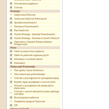
Oświadczenia majątkowe
Uchwały
Przetargi
Zamówienia Publiczne
Archiwum Zamówień Publicznych
Sprzedaż nieruchomości
Dzierżawa Nieruchomości
Plan Zamówień
Wyniki Przetargu - Sprzedaż Nieruchomości
Wyniki Przetargu - Dzierżawa Gruntów Rolnych
Ogłoszenia o Zamiarze Przeprowadzenia
Postępowania
Praca
Nabór na stanowiska urzędnicze
Nabór do jednostek organizacyjnych
Informacje o wynikach naboru
Dokumenty
Planowanie Przestrzenne
Plan ogólny Gminy Kobierzyce
Akty planowania przestrzennego
Uchwały o przystąpieniu do sporządzania mpzp
Projekty mpzp sporządzane w nowym trybie
Wnioski o sporządzenie lub zmianę aktów
planowania
Uchwały w sprawie aktualności planu ogólnego
oraz mpzp
Rozstrzygnięcia nadzorcze
Zarządzenia zastępcze Wojewody
ZPI