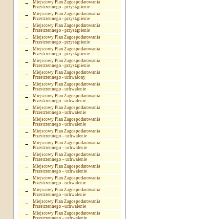
Miejscowy Plan Zagospodarowania
Przestrzennego - przystąpienie
Miejscowy Plan Zagospodarowania
Przestrzennego - przystąpienie
Miejscowy Plan Zagospodarowania
Przestrzennego - przystąpienie
Miejscowy Plan Zagospodarowania
Przestrzennego - przystąpienie
Miejscowy Plan Zagospodarowania
Przestrzennego - przystąpienie
Miejscowy Plan Zagospodarowania
Przestrzennego - przystąpienie
Miejscowy Plan Zagospodarowania
Przestrzennego - uchwalony
Miejscowy Plan Zagospodarowania
Przestrzennego - uchwalenie
Miejscowy Plan Zagospodarowania
Przestrzennego - uchwalenie
Miejscowy Plan Zagospodarowania
Przestrzennego - uchwalenie
Miejscowy Plan Zagospodarowania
Przestrzennego - uchwalenie
Miejscowy Plan Zagospodarowania
Przestrzennego – uchwalenie
Miejscowy Plan Zagospodarowania
Przestrzennego – uchwalenie
Miejscowy Plan Zagospodarowania
Przestrzennego – uchwalenie
Miejscowy Plan Zagospodarowania
Przestrzennego – uchwalenie
Miejscowy Plan Zagospodarowania
Przestrzennego –uchwalenie
Miejscowy Plan Zagospodarowania
Przestrzennego –uchwalenie
Miejscowy Plan Zagospodarowania
Przestrzennego –uchwalenie
Miejscowy Plan Zagospodarowania
Przestrzennego – uchwalenie