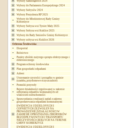
Wybory Samorządowe 2024
Wybory do Parlamentu Europejskiego 2024
Wybory Sołtysów 2024
Wybory Prezydenta RP 2025
Wybory do Młodzieżowej Rady Gminy
Kobierzyce
Wybory Sołtysa wsi Tyniec Mały 2025
Wybory Sołtysa wsi Kuklice 2025
Wybory do Rady Seniorów Gminy Kobierzyce
Wybory sołtysa wsi Kuklice 2026
Ochrona Środowiska
Ekoportal
Rolnictwo
Punkty zbiórki zużytego sprzętu elektrycznego i
elektronicznego
Program ochrony środowiska
Plan gospodarki odpadami
Azbest
Utrzymanie czystości i porządku w gminie
(szamba, przydomowe oczyszczalnie)
Pomniki przyrody
Rejestr działalności regulowanej w zakresie
odbierania odpadów komunalnych od
właścicieli nieruchomości
Sprawozdania z realizacji zadań z zakresu
gospodarowania odpadami komunalnymi
EWIDENCJA UDZIELONYCH I
COFNIETYCH ZEZWOLEŃ NA
PROWADZENIE DZIAŁALNOSCI W
ZAKRESIE OPRÓŻNIANIA ZBIORNIKÓW
BEZODPŁYWOWYCH I TRANSPORTU
NIECZYSTOŚCI CIEKŁYCH NA TERENIE
GMINY KOBIERZYCE
EWIDENCJA UDZIELONYCH I