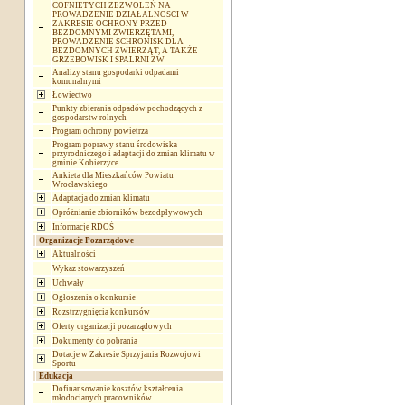
COFNIETYCH ZEZWOLEŃ NA
PROWADZENIE DZIAŁALNOSCI W
ZAKRESIE OCHRONY PRZED
BEZDOMNYMI ZWIERZĘTAMI,
PROWADZENIE SCHRONISK DLA
BEZDOMNYCH ZWIERZĄT, A TAKŻE
GRZEBOWISK I SPALRNI ZW
Analizy stanu gospodarki odpadami
komunalnymi
Łowiectwo
Punkty zbierania odpadów pochodzących z
gospodarstw rolnych
Program ochrony powietrza
Program poprawy stanu środowiska
przyrodniczego i adaptacji do zmian klimatu w
gminie Kobierzyce
Ankieta dla Mieszkańców Powiatu
Wrocławskiego
Adaptacja do zmian klimatu
Opróżnianie zbiorników bezodpływowych
Informacje RDOŚ
Organizacje Pozarządowe
Aktualności
Wykaz stowarzyszeń
Uchwały
Ogłoszenia o konkursie
Rozstrzygnięcia konkursów
Oferty organizacji pozarządowych
Dokumenty do pobrania
Dotacje w Zakresie Sprzyjania Rozwojowi
Sportu
Edukacja
Dofinansowanie kosztów kształcenia
młodocianych pracowników