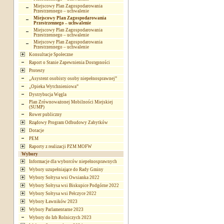
Miejscowy Plan Zagospodarowania
Przestrzennego – uchwalenie
Miejscowy Plan Zagospodarowania
Przestrzennego – uchwalenie
Miejscowy Plan Zagospodarowania
Przestrzennego – uchwalenie
Miejscowy Plan Zagospodarowania
Przestrzennego – uchwalenie
Konsultacje Społeczne
Raport o Stanie Zapewnienia Dostępności
Protesty
„Asystent osobisty osoby niepełnosprawnej”
„Opieka Wytchnieniowa”
Dystrybucja Węgla
Plan Zrównoważonej Mobilności Miejskiej
(SUMP)
Rower publiczny
Rządowy Program Odbudowy Zabytków
Dotacje
PEM
Raporty z realizacji PZM MOFW
Wybory
Informacje dla wyborców niepełnosprawnych
Wybory uzupełniające do Rady Gminy
Wybory Sołtysa wsi Owsianka 2022
Wybory Sołtysa wsi Biskupice Podgórne 2022
Wybory Sołtysa wsi Pełczyce 2022
Wybory Ławników 2023
Wybory Parlamentarne 2023
Wybory do Izb Rolniczych 2023