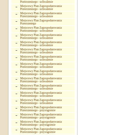
Przestrzennego - uchwalenie
Miejscowy Plan Zagospodarowania
Przestrzennego - uchwalenie
Miejscowy Plan Zagospodarowania
Przestrzennego - uchwalenie
Miejscowy Plan Zagospodarowania
Przestrzenego
Miejscowy Plan Zagospodarowania
Przestrzennego - uchwalenie
Miejscowy Plan Zagospodarowania
Przestrzennego - uchwalenie
Miejscowy Plan Zagospodarowania
Przestrzennego - uchwalenie
Miejscowy Plan Zagospodarowania
Przestrzennego - uchwalenie
Miejscowy Plan Zagospodarowania
Przestrzennego - uchwalenie
Miejscowy Plan Zagospodarowania
Przestrzennego - uchwalenie
Miejscowy Plan Zagospodarowania
Przestrzennego - uchwalenie
Miejscowy Plan Zagospodarowania
Przestrzennego - uchwalenie
Miejscowy Plan Zagospodarowania
Przestrzennego - uchwalenie
Miejscowy Plan Zagospodarowania
Przestrzennego - uchwalenie
Miejscowy Plan Zagospodarowania
Przestrzennego - uchwalenie
Miejscowy Plan Zagospodarowania
Przestrzennego - przystąpienie
Miejscowy Plan Zagospodarowania
Przestrzennego - przystąpienie
Miejscowy Plan Zagospodarowania
Przestrzennego - przystąpienie
Miejscowy Plan Zagospodarowania
Przestrzennego - przystąpienie