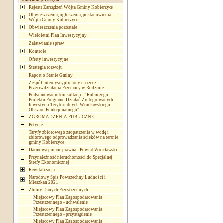
Informacje Urzędu
Rejestr Zarządzeń Wójta Gminy Kobierzyce
Obwieszczenia, ogłoszenia, postanowienia
Wójta Gminy Kobierzyce
Obwieszczenia pozostałe
Wieloletni Plan Inwestycyjny
Załatwianie spraw
Kontrole
Oferty inwestycyjne
Strategia rozwoju
Raport o Stanie Gminy
Zespół Interdyscyplinarny na rzecz
Przeciwdziałania Przemocy w Rodzinie
Podsumowanie konsultacji - "Roboczego
Projektu Programu Działań Zintegrowanych
Inwestycji Terytorialnych Wrocławskiego
Obszaru Funkcjonalnego"
ZGROMADZENIA PUBLICZNE
Petycje
Taryfy zbiorowego zaopatrzenia w wodę i
zbiorowego odprowadzania ścieków na terenie
gminy Kobierzyce
Darmowa pomoc prawna - Powiat Wrocławski
Przynależność nieruchomości do Specjalnej
Strefy Ekonomicznej
Rewitalizacja
Narodowy Spis Powszechny Ludności i
Mieszkań 2021
Zbiory Danych Przestrzennych
Miejscowy Plan Zagospodarowania
Przestrzennego - uchwalenie
Miejscowy Plan Zagospodarowania
Przestrzennego - przystąpienie
Miejscowy Plan Zagospodarowania