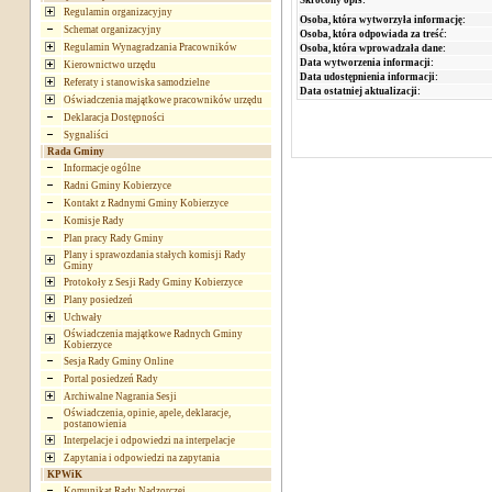
Regulamin organizacyjny
Osoba, która wytworzyła informację:
Schemat organizacyjny
Osoba, która odpowiada za treść:
Regulamin Wynagradzania Pracowników
Osoba, która wprowadzała dane:
Data wytworzenia informacji:
Kierownictwo urzędu
Data udostępnienia informacji:
Referaty i stanowiska samodzielne
Data ostatniej aktualizacji:
Oświadczenia majątkowe pracowników urzędu
Deklaracja Dostępności
Sygnaliści
Rada Gminy
Informacje ogólne
Radni Gminy Kobierzyce
Kontakt z Radnymi Gminy Kobierzyce
Komisje Rady
Plan pracy Rady Gminy
Plany i sprawozdania stałych komisji Rady
Gminy
Protokoły z Sesji Rady Gminy Kobierzyce
Plany posiedzeń
Uchwały
Oświadczenia majątkowe Radnych Gminy
Kobierzyce
Sesja Rady Gminy Online
Portal posiedzeń Rady
Archiwalne Nagrania Sesji
Oświadczenia, opinie, apele, deklaracje,
postanowienia
Interpelacje i odpowiedzi na interpelacje
Zapytania i odpowiedzi na zapytania
KPWiK
Komunikat Rady Nadzorczej