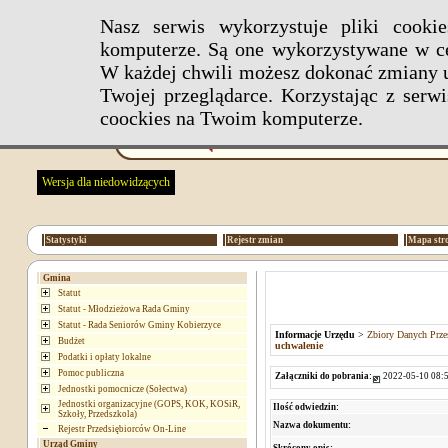
Nasz serwis wykorzystuje pliki cook
komputerze. Są one wykorzystywane w ce
W każdej chwili możesz dokonać zmiany u
Twojej przeglądarce. Korzystając z ser
coockies na Twoim komputerze.
Wersja dla niedowidzących
Statystyki
Rejestr zmian
Mapa str
Gmina
Statut
Statut - Młodzieżowa Rada Gminy
Statut - Rada Seniorów Gminy Kobierzyce
Informacje Urzędu
>
Zbiory Danych Prze
Budżet
uchwalenie
Podatki i opłaty lokalne
Pomoc publiczna
Załączniki do pobrania:
2022-05-10 08:5
Jednostki pomocnicze (Sołectwa)
Jednostki organizacyjne (GOPS, KOK, KOSiR,
Ilość odwiedzin:
Szkoły, Przedszkola)
Nazwa dokumentu:
Rejestr Przedsiębiorców On-Line
Urząd Gminy
Skrócony opis: