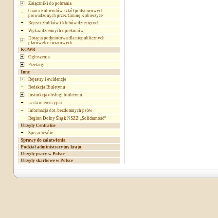
Załączniki do pobrania
Granice obwodów szkół podstawowych
prowadzonych przez Gminę Kobierzyce
Rejestr żłobków i klubów dziecięcych
Wykaz dziennych opiekunów
Dotacja podmiotowa dla niepublicznych
placówek oświatowych
KOWR
Ogłoszenia
Przetargi
Inne
Rejestry i ewidencje
Redakcja Biuletynu
Instrukcja obsługi biuletynu
Lista referencyjna
Informacja dot. bezdomnych psów
Region Dolny Śląsk NSZZ „Solidarność”
Urzędy Centralne
Spis adresów
Sprawy do załatwienia
Podział administracyjny kraju
Urzędy pracy w Polsce
Urzędy skarbowe w Polsce