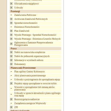
Oświadczenia majątkowe
Uchwały
Przetargi
Zamówienia Publiczne
Archiwum Zamówień Publicznych
Sprzedaż nieruchomości
Dzierżawa Nieruchomości
Plan Zamówień
Wyniki Przetargu - Sprzedaż Nieruchomości
Wyniki Przetargu - Dzierżawa Gruntów Rolnych
Ogłoszenia o Zamiarze Przeprowadzenia
Postępowania
Praca
Nabór na stanowiska urzędnicze
Nabór do jednostek organizacyjnych
Informacje o wynikach naboru
Dokumenty
Planowanie Przestrzenne
Plan ogólny Gminy Kobierzyce
Akty planowania przestrzennego
Uchwały o przystąpieniu do sporządzania mpzp
Projekty mpzp sporządzane w nowym trybie
Wnioski o sporządzenie lub zmianę aktów
planowania
Uchwały w sprawie aktualności planu ogólnego
oraz mpzp
Rozstrzygnięcia nadzorcze
Zarządzenia zastępcze Wojewody
ZPI