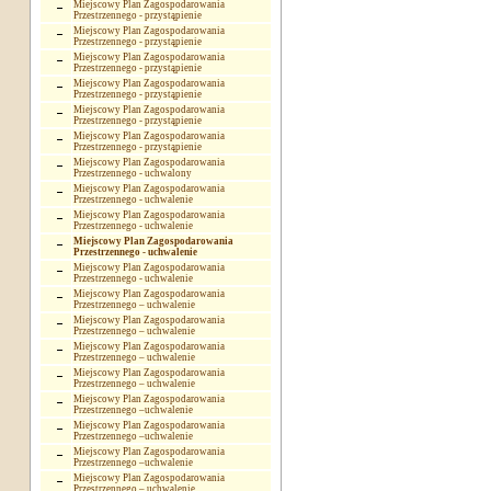
Miejscowy Plan Zagospodarowania
Przestrzennego - przystąpienie
Miejscowy Plan Zagospodarowania
Przestrzennego - przystąpienie
Miejscowy Plan Zagospodarowania
Przestrzennego - przystąpienie
Miejscowy Plan Zagospodarowania
Przestrzennego - przystąpienie
Miejscowy Plan Zagospodarowania
Przestrzennego - przystąpienie
Miejscowy Plan Zagospodarowania
Przestrzennego - przystąpienie
Miejscowy Plan Zagospodarowania
Przestrzennego - uchwalony
Miejscowy Plan Zagospodarowania
Przestrzennego - uchwalenie
Miejscowy Plan Zagospodarowania
Przestrzennego - uchwalenie
Miejscowy Plan Zagospodarowania
Przestrzennego - uchwalenie
Miejscowy Plan Zagospodarowania
Przestrzennego - uchwalenie
Miejscowy Plan Zagospodarowania
Przestrzennego – uchwalenie
Miejscowy Plan Zagospodarowania
Przestrzennego – uchwalenie
Miejscowy Plan Zagospodarowania
Przestrzennego – uchwalenie
Miejscowy Plan Zagospodarowania
Przestrzennego – uchwalenie
Miejscowy Plan Zagospodarowania
Przestrzennego –uchwalenie
Miejscowy Plan Zagospodarowania
Przestrzennego –uchwalenie
Miejscowy Plan Zagospodarowania
Przestrzennego –uchwalenie
Miejscowy Plan Zagospodarowania
Przestrzennego – uchwalenie