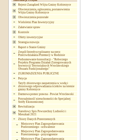
Informacje Urzędu
Rejestr Zarządzeń Wójta Gminy Kobierzyce
Obwieszczenia, ogłoszenia, postanowienia
Wójta Gminy Kobierzyce
Obwieszczenia pozostałe
Wieloletni Plan Inwestycyjny
Załatwianie spraw
Kontrole
Oferty inwestycyjne
Strategia rozwoju
Raport o Stanie Gminy
Zespół Interdyscyplinarny na rzecz
Przeciwdziałania Przemocy w Rodzinie
Podsumowanie konsultacji - "Roboczego
Projektu Programu Działań Zintegrowanych
Inwestycji Terytorialnych Wrocławskiego
Obszaru Funkcjonalnego"
ZGROMADZENIA PUBLICZNE
Petycje
Taryfy zbiorowego zaopatrzenia w wodę i
zbiorowego odprowadzania ścieków na terenie
gminy Kobierzyce
Darmowa pomoc prawna - Powiat Wrocławski
Przynależność nieruchomości do Specjalnej
Strefy Ekonomicznej
Rewitalizacja
Narodowy Spis Powszechny Ludności i
Mieszkań 2021
Zbiory Danych Przestrzennych
Miejscowy Plan Zagospodarowania
Przestrzennego - uchwalenie
Miejscowy Plan Zagospodarowania
Przestrzennego - przystąpienie
Miejscowy Plan Zagospodarowania