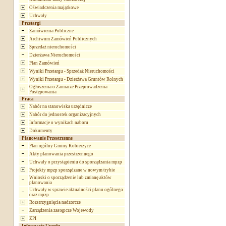
Oświadczenia majątkowe
Uchwały
Przetargi
Zamówienia Publiczne
Archiwum Zamówień Publicznych
Sprzedaż nieruchomości
Dzierżawa Nieruchomości
Plan Zamówień
Wyniki Przetargu - Sprzedaż Nieruchomości
Wyniki Przetargu - Dzierżawa Gruntów Rolnych
Ogłoszenia o Zamiarze Przeprowadzenia
Postępowania
Praca
Nabór na stanowiska urzędnicze
Nabór do jednostek organizacyjnych
Informacje o wynikach naboru
Dokumenty
Planowanie Przestrzenne
Plan ogólny Gminy Kobierzyce
Akty planowania przestrzennego
Uchwały o przystąpieniu do sporządzania mpzp
Projekty mpzp sporządzane w nowym trybie
Wnioski o sporządzenie lub zmianę aktów
planowania
Uchwały w sprawie aktualności planu ogólnego
oraz mpzp
Rozstrzygnięcia nadzorcze
Zarządzenia zastępcze Wojewody
ZPI