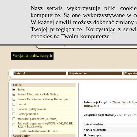
Nasz serwis wykorzystuje pliki cook
komputerze. Są one wykorzystywane w ce
W każdej chwili możesz dokonać zmiany u
Twojej przeglądarce. Korzystając z ser
coockies na Twoim komputerze.
Wersja dla niedowidzących
Statystyki
Rejestr zmian
Mapa str
Gmina
Statut
Statut - Młodzieżowa Rada Gminy
Statut - Rada Seniorów Gminy Kobierzyce
Informacje Urzędu
>
Zbiory Danych Prze
Budżet
uchwalenie
Podatki i opłaty lokalne
Pomoc publiczna
Załączniki do pobrania:
2022-02-23 07:5
Jednostki pomocnicze (Sołectwa)
Jednostki organizacyjne (GOPS, KOK, KOSiR,
Ilość odwiedzin:
Szkoły, Przedszkola)
Nazwa dokumentu:
Rejestr Przedsiębiorców On-Line
Skrócony opis:
Urząd Gminy