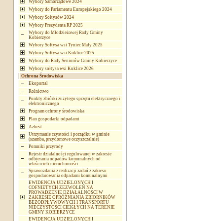
Wybory Samorządowe 2024
Wybory do Parlamentu Europejskiego 2024
Wybory Sołtysów 2024
Wybory Prezydenta RP 2025
Wybory do Młodzieżowej Rady Gminy
Kobierzyce
Wybory Sołtysa wsi Tyniec Mały 2025
Wybory Sołtysa wsi Kuklice 2025
Wybory do Rady Seniorów Gminy Kobierzyce
Wybory sołtysa wsi Kuklice 2026
Ochrona Środowiska
Ekoportal
Rolnictwo
Punkty zbiórki zużytego sprzętu elektrycznego i
elektronicznego
Program ochrony środowiska
Plan gospodarki odpadami
Azbest
Utrzymanie czystości i porządku w gminie
(szamba, przydomowe oczyszczalnie)
Pomniki przyrody
Rejestr działalności regulowanej w zakresie
odbierania odpadów komunalnych od
właścicieli nieruchomości
Sprawozdania z realizacji zadań z zakresu
gospodarowania odpadami komunalnymi
EWIDENCJA UDZIELONYCH I
COFNIETYCH ZEZWOLEŃ NA
PROWADZENIE DZIAŁALNOSCI W
ZAKRESIE OPRÓŻNIANIA ZBIORNIKÓW
BEZODPŁYWOWYCH I TRANSPORTU
NIECZYSTOŚCI CIEKŁYCH NA TERENIE
GMINY KOBIERZYCE
EWIDENCJA UDZIELONYCH I