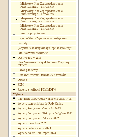
Miejscowy Plan Zagospodarowania
Przestrzennego – uchwalenie
Miejscowy Plan Zagospodarowania
Przestrzennego – uchwalenie
Miejscowy Plan Zagospodarowania
Przestrzennego – uchwalenie
Miejscowy Plan Zagospodarowania
Przestrzennego – uchwalenie
Konsultacje Społeczne
Raport o Stanie Zapewnienia Dostępności
Protesty
„Asystent osobisty osoby niepełnosprawnej”
„Opieka Wytchnieniowa”
Dystrybucja Węgla
Plan Zrównoważonej Mobilności Miejskiej
(SUMP)
Rower publiczny
Rządowy Program Odbudowy Zabytków
Dotacje
PEM
Raporty z realizacji PZM MOFW
Wybory
Informacje dla wyborców niepełnosprawnych
Wybory uzupełniające do Rady Gminy
Wybory Sołtysa wsi Owsianka 2022
Wybory Sołtysa wsi Biskupice Podgórne 2022
Wybory Sołtysa wsi Pełczyce 2022
Wybory Ławników 2023
Wybory Parlamentarne 2023
Wybory do Izb Rolniczych 2023