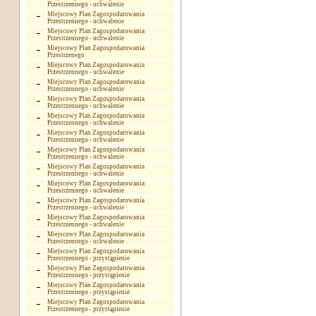
Przestrzennego - uchwalenie
Miejscowy Plan Zagospodarowania
Przestrzennego - uchwalenie
Miejscowy Plan Zagospodarowania
Przestrzennego - uchwalenie
Miejscowy Plan Zagospodarowania
Przestrzenego
Miejscowy Plan Zagospodarowania
Przestrzennego - uchwalenie
Miejscowy Plan Zagospodarowania
Przestrzennego - uchwalenie
Miejscowy Plan Zagospodarowania
Przestrzennego - uchwalenie
Miejscowy Plan Zagospodarowania
Przestrzennego - uchwalenie
Miejscowy Plan Zagospodarowania
Przestrzennego - uchwalenie
Miejscowy Plan Zagospodarowania
Przestrzennego - uchwalenie
Miejscowy Plan Zagospodarowania
Przestrzennego - uchwalenie
Miejscowy Plan Zagospodarowania
Przestrzennego - uchwalenie
Miejscowy Plan Zagospodarowania
Przestrzennego - uchwalenie
Miejscowy Plan Zagospodarowania
Przestrzennego - uchwalenie
Miejscowy Plan Zagospodarowania
Przestrzennego - uchwalenie
Miejscowy Plan Zagospodarowania
Przestrzennego - przystąpienie
Miejscowy Plan Zagospodarowania
Przestrzennego - przystąpienie
Miejscowy Plan Zagospodarowania
Przestrzennego - przystąpienie
Miejscowy Plan Zagospodarowania
Przestrzennego - przystąpienie