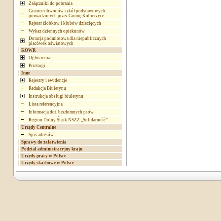
Załączniki do pobrania
Granice obwodów szkół podstawowych
prowadzonych przez Gminę Kobierzyce
Rejestr żłobków i klubów dziecięcych
Wykaz dziennych opiekunów
Dotacja podmiotowa dla niepublicznych
placówek oświatowych
KOWR
Ogłoszenia
Przetargi
Inne
Rejestry i ewidencje
Redakcja Biuletynu
Instrukcja obsługi biuletynu
Lista referencyjna
Informacja dot. bezdomnych psów
Region Dolny Śląsk NSZZ „Solidarność”
Urzędy Centralne
Spis adresów
Sprawy do załatwienia
Podział administracyjny kraju
Urzędy pracy w Polsce
Urzędy skarbowe w Polsce