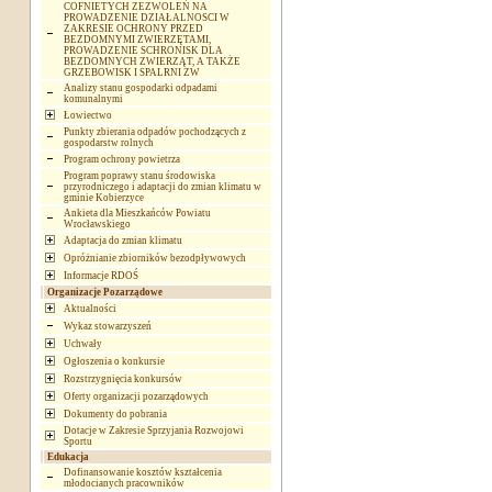
COFNIETYCH ZEZWOLEŃ NA
PROWADZENIE DZIAŁALNOSCI W
ZAKRESIE OCHRONY PRZED
BEZDOMNYMI ZWIERZĘTAMI,
PROWADZENIE SCHRONISK DLA
BEZDOMNYCH ZWIERZĄT, A TAKŻE
GRZEBOWISK I SPALRNI ZW
Analizy stanu gospodarki odpadami
komunalnymi
Łowiectwo
Punkty zbierania odpadów pochodzących z
gospodarstw rolnych
Program ochrony powietrza
Program poprawy stanu środowiska
przyrodniczego i adaptacji do zmian klimatu w
gminie Kobierzyce
Ankieta dla Mieszkańców Powiatu
Wrocławskiego
Adaptacja do zmian klimatu
Opróżnianie zbiorników bezodpływowych
Informacje RDOŚ
Organizacje Pozarządowe
Aktualności
Wykaz stowarzyszeń
Uchwały
Ogłoszenia o konkursie
Rozstrzygnięcia konkursów
Oferty organizacji pozarządowych
Dokumenty do pobrania
Dotacje w Zakresie Sprzyjania Rozwojowi
Sportu
Edukacja
Dofinansowanie kosztów kształcenia
młodocianych pracowników