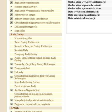
Osoba, która wytworzyła informację:
Regulamin organizacyjny
Osoba, która odpowiada za treść:
Schemat organizacyjny
Osoba, która wprowadzała dane:
Regulamin Wynagradzania Pracowników
Data wytworzenia informacji:
Kierownictwo urzędu
Data udostępnienia informacji:
Data ostatniej aktualizacji:
Referaty i stanowiska samodzielne
Oświadczenia majątkowe pracowników urzędu
Deklaracja Dostępności
Sygnaliści
Rada Gminy
Informacje ogólne
Radni Gminy Kobierzyce
Kontakt z Radnymi Gminy Kobierzyce
Komisje Rady
Plan pracy Rady Gminy
Plany i sprawozdania stałych komisji Rady
Gminy
Protokoły z Sesji Rady Gminy Kobierzyce
Plany posiedzeń
Uchwały
Oświadczenia majątkowe Radnych Gminy
Kobierzyce
Sesja Rady Gminy Online
Portal posiedzeń Rady
Archiwalne Nagrania Sesji
Oświadczenia, opinie, apele, deklaracje,
postanowienia
Interpelacje i odpowiedzi na interpelacje
Zapytania i odpowiedzi na zapytania
KPWiK
Komunikat Rady Nadzorczej