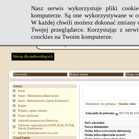
Nasz serwis wykorzystuje pliki cook
komputerze. Są one wykorzystywane w ce
W każdej chwili możesz dokonać zmiany u
Twojej przeglądarce. Korzystając z ser
coockies na Twoim komputerze.
Wersja dla niedowidzących
Statystyki
Rejestr zmian
Mapa str
Gmina
Statut
Statut - Młodzieżowa Rada Gminy
Statut - Rada Seniorów Gminy Kobierzyce
Dokumenty do pobrania
>
Koniec roku - 
Budżet
Podatki i opłaty lokalne
Załączniki do pobrania:
2017-01-05 14:3
Pomoc publiczna
Jednostki pomocnicze (Sołectwa)
Ilość odwiedzin:
Jednostki organizacyjne (GOPS, KOK, KOSiR,
Nazwa dokumentu:
Szkoły, Przedszkola)
Osoba, która wytworzyła informację:
Rejestr Przedsiębiorców On-Line
Osoba, która odpowiada za treść:
Urząd Gminy
Osoba, która wprowadzała dane: