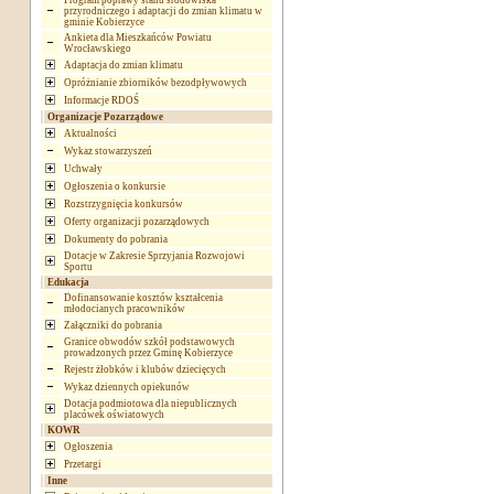
Program poprawy stanu środowiska
przyrodniczego i adaptacji do zmian klimatu w
gminie Kobierzyce
Ankieta dla Mieszkańców Powiatu
Wrocławskiego
Adaptacja do zmian klimatu
Opróżnianie zbiorników bezodpływowych
Informacje RDOŚ
Organizacje Pozarządowe
Aktualności
Wykaz stowarzyszeń
Uchwały
Ogłoszenia o konkursie
Rozstrzygnięcia konkursów
Oferty organizacji pozarządowych
Dokumenty do pobrania
Dotacje w Zakresie Sprzyjania Rozwojowi
Sportu
Edukacja
Dofinansowanie kosztów kształcenia
młodocianych pracowników
Załączniki do pobrania
Granice obwodów szkół podstawowych
prowadzonych przez Gminę Kobierzyce
Rejestr żłobków i klubów dziecięcych
Wykaz dziennych opiekunów
Dotacja podmiotowa dla niepublicznych
placówek oświatowych
KOWR
Ogłoszenia
Przetargi
Inne