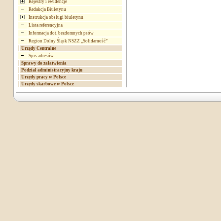
Rejestry i ewidencje
Redakcja Biuletynu
Instrukcja obsługi biuletynu
Lista referencyjna
Informacja dot. bezdomnych psów
Region Dolny Śląsk NSZZ „Solidarność”
Urzędy Centralne
Spis adresów
Sprawy do załatwienia
Podział administracyjny kraju
Urzędy pracy w Polsce
Urzędy skarbowe w Polsce