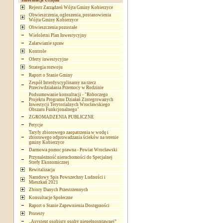
Informacje Urzędu
Rejestr Zarządzeń Wójta Gminy Kobierzyce
Obwieszczenia, ogłoszenia, postanowienia
Wójta Gminy Kobierzyce
Obwieszczenia pozostałe
Wieloletni Plan Inwestycyjny
Załatwianie spraw
Kontrole
Oferty inwestycyjne
Strategia rozwoju
Raport o Stanie Gminy
Zespół Interdyscyplinarny na rzecz
Przeciwdziałania Przemocy w Rodzinie
Podsumowanie konsultacji - "Roboczego
Projektu Programu Działań Zintegrowanych
Inwestycji Terytorialnych Wrocławskiego
Obszaru Funkcjonalnego"
ZGROMADZENIA PUBLICZNE
Petycje
Taryfy zbiorowego zaopatrzenia w wodę i
zbiorowego odprowadzania ścieków na terenie
gminy Kobierzyce
Darmowa pomoc prawna - Powiat Wrocławski
Przynależność nieruchomości do Specjalnej
Strefy Ekonomicznej
Rewitalizacja
Narodowy Spis Powszechny Ludności i
Mieszkań 2021
Zbiory Danych Przestrzennych
Konsultacje Społeczne
Raport o Stanie Zapewnienia Dostępności
Protesty
„Asystent osobisty osoby niepełnosprawnej”