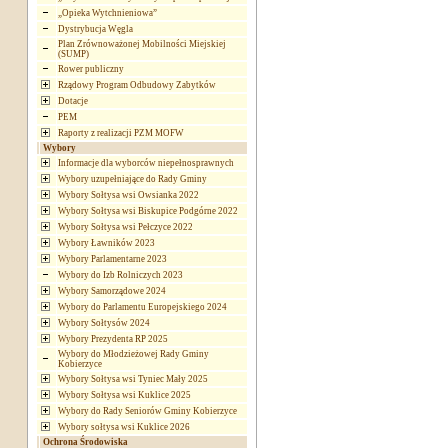
„Opieka Wytchnieniowa”
Dystrybucja Węgla
Plan Zrównoważonej Mobilności Miejskiej
(SUMP)
Rower publiczny
Rządowy Program Odbudowy Zabytków
Dotacje
PEM
Raporty z realizacji PZM MOFW
Wybory
Informacje dla wyborców niepełnosprawnych
Wybory uzupełniające do Rady Gminy
Wybory Sołtysa wsi Owsianka 2022
Wybory Sołtysa wsi Biskupice Podgórne 2022
Wybory Sołtysa wsi Pełczyce 2022
Wybory Ławników 2023
Wybory Parlamentarne 2023
Wybory do Izb Rolniczych 2023
Wybory Samorządowe 2024
Wybory do Parlamentu Europejskiego 2024
Wybory Sołtysów 2024
Wybory Prezydenta RP 2025
Wybory do Młodzieżowej Rady Gminy
Kobierzyce
Wybory Sołtysa wsi Tyniec Mały 2025
Wybory Sołtysa wsi Kuklice 2025
Wybory do Rady Seniorów Gminy Kobierzyce
Wybory sołtysa wsi Kuklice 2026
Ochrona Środowiska