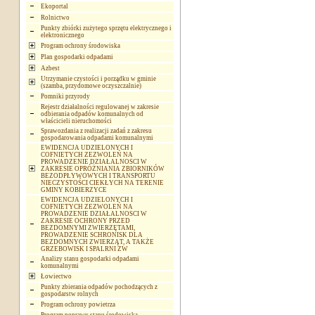
Ekoportal
Rolnictwo
Punkty zbiórki zużytego sprzętu elektrycznego i
elektronicznego
Program ochrony środowiska
Plan gospodarki odpadami
Azbest
Utrzymanie czystości i porządku w gminie
(szamba, przydomowe oczyszczalnie)
Pomniki przyrody
Rejestr działalności regulowanej w zakresie
odbierania odpadów komunalnych od
właścicieli nieruchomości
Sprawozdania z realizacji zadań z zakresu
gospodarowania odpadami komunalnymi
EWIDENCJA UDZIELONYCH I
COFNIETYCH ZEZWOLEŃ NA
PROWADZENIE DZIAŁALNOSCI W
ZAKRESIE OPRÓŻNIANIA ZBIORNIKÓW
BEZODPŁYWOWYCH I TRANSPORTU
NIECZYSTOŚCI CIEKŁYCH NA TERENIE
GMINY KOBIERZYCE
EWIDENCJA UDZIELONYCH I
COFNIETYCH ZEZWOLEŃ NA
PROWADZENIE DZIAŁALNOSCI W
ZAKRESIE OCHRONY PRZED
BEZDOMNYMI ZWIERZĘTAMI,
PROWADZENIE SCHRONISK DLA
BEZDOMNYCH ZWIERZĄT, A TAKŻE
GRZEBOWISK I SPALRNI ZW
Analizy stanu gospodarki odpadami
komunalnymi
Łowiectwo
Punkty zbierania odpadów pochodzących z
gospodarstw rolnych
Program ochrony powietrza