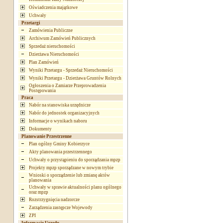
Oświadczenia majątkowe
Uchwały
Przetargi
Zamówienia Publiczne
Archiwum Zamówień Publicznych
Sprzedaż nieruchomości
Dzierżawa Nieruchomości
Plan Zamówień
Wyniki Przetargu - Sprzedaż Nieruchomości
Wyniki Przetargu - Dzierżawa Gruntów Rolnych
Ogłoszenia o Zamiarze Przeprowadzenia
Postępowania
Praca
Nabór na stanowiska urzędnicze
Nabór do jednostek organizacyjnych
Informacje o wynikach naboru
Dokumenty
Planowanie Przestrzenne
Plan ogólny Gminy Kobierzyce
Akty planowania przestrzennego
Uchwały o przystąpieniu do sporządzania mpzp
Projekty mpzp sporządzane w nowym trybie
Wnioski o sporządzenie lub zmianę aktów
planowania
Uchwały w sprawie aktualności planu ogólnego
oraz mpzp
Rozstrzygnięcia nadzorcze
Zarządzenia zastępcze Wojewody
ZPI