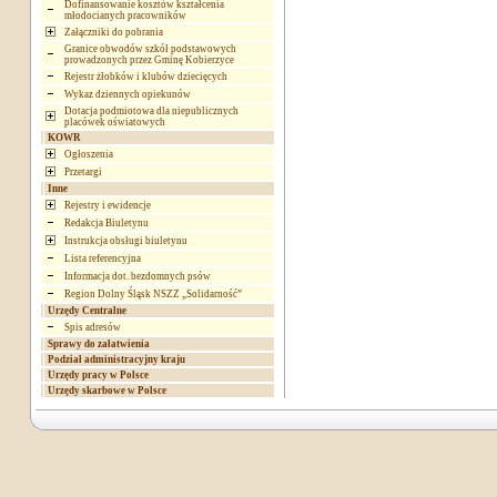
Dofinansowanie kosztów kształcenia
młodocianych pracowników
Załączniki do pobrania
Granice obwodów szkół podstawowych
prowadzonych przez Gminę Kobierzyce
Rejestr żłobków i klubów dziecięcych
Wykaz dziennych opiekunów
Dotacja podmiotowa dla niepublicznych
placówek oświatowych
KOWR
Ogłoszenia
Przetargi
Inne
Rejestry i ewidencje
Redakcja Biuletynu
Instrukcja obsługi biuletynu
Lista referencyjna
Informacja dot. bezdomnych psów
Region Dolny Śląsk NSZZ „Solidarność”
Urzędy Centralne
Spis adresów
Sprawy do załatwienia
Podział administracyjny kraju
Urzędy pracy w Polsce
Urzędy skarbowe w Polsce