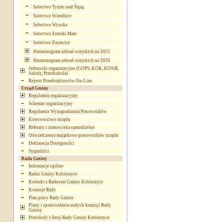
Sołectwo Tyniec nad Ślęzą
Sołectwo Wierzbice
Sołectwo Wysoka
Sołectwo Żerniki Małe
Sołectwo Żurawice
Harmonogram zebrań wiejskich na 2025
Harmonogram zebrań wiejskich na 2026
Jednostki organizacyjne (GOPS, KOK, KOSiR,
Szkoły, Przedszkola)
Rejestr Przedsiębiorców On-Line
Urząd Gminy
Regulamin organizacyjny
Schemat organizacyjny
Regulamin Wynagradzania Pracowników
Kierownictwo urzędu
Referaty i stanowiska samodzielne
Oświadczenia majątkowe pracowników urzędu
Deklaracja Dostępności
Sygnaliści
Rada Gminy
Informacje ogólne
Radni Gminy Kobierzyce
Kontakt z Radnymi Gminy Kobierzyce
Komisje Rady
Plan pracy Rady Gminy
Plany i sprawozdania stałych komisji Rady
Gminy
Protokoły z Sesji Rady Gminy Kobierzyce