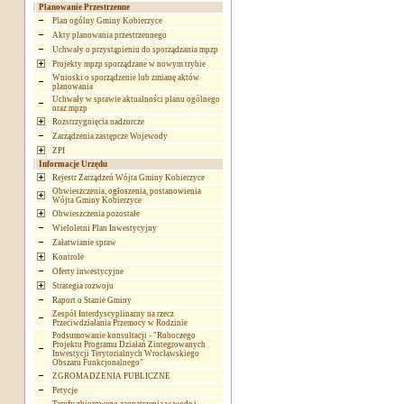
Planowanie Przestrzenne
Plan ogólny Gminy Kobierzyce
Akty planowania przestrzennego
Uchwały o przystąpieniu do sporządzania mpzp
Projekty mpzp sporządzane w nowym trybie
Wnioski o sporządzenie lub zmianę aktów
planowania
Uchwały w sprawie aktualności planu ogólnego
oraz mpzp
Rozstrzygnięcia nadzorcze
Zarządzenia zastępcze Wojewody
ZPI
Informacje Urzędu
Rejestr Zarządzeń Wójta Gminy Kobierzyce
Obwieszczenia, ogłoszenia, postanowienia
Wójta Gminy Kobierzyce
Obwieszczenia pozostałe
Wieloletni Plan Inwestycyjny
Załatwianie spraw
Kontrole
Oferty inwestycyjne
Strategia rozwoju
Raport o Stanie Gminy
Zespół Interdyscyplinarny na rzecz
Przeciwdziałania Przemocy w Rodzinie
Podsumowanie konsultacji - "Roboczego
Projektu Programu Działań Zintegrowanych
Inwestycji Terytorialnych Wrocławskiego
Obszaru Funkcjonalnego"
ZGROMADZENIA PUBLICZNE
Petycje