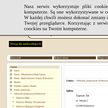
Nasz serwis wykorzystuje pliki cook
komputerze. Są one wykorzystywane w ce
W każdej chwili możesz dokonać zmiany u
Twojej przeglądarce. Korzystając z ser
coockies na Twoim komputerze.
Wersja dla niedowidzących
Statystyki
Rejestr zmian
Mapa str
Gmina
Statut
Statut - Młodzieżowa Rada Gminy
Statut - Rada Seniorów Gminy Kobierzyce
Gmina
>
Jednostki pomocnicze (Sołectwa
Budżet
Podatki i opłaty lokalne
Pomoc publiczna
Sołtys:
Jednostki pomocnicze (Sołectwa)
Zygmunt Żak
Sołectwo Bąki
ul. Wesoła 2
Sołectwo Bielany Wrocławskie
55-040 Kobierzyce
Sołectwo Biskupice Podgórne