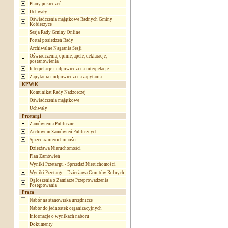
Plany posiedzeń
Uchwały
Oświadczenia majątkowe Radnych Gminy
Kobierzyce
Sesja Rady Gminy Online
Portal posiedzeń Rady
Archiwalne Nagrania Sesji
Oświadczenia, opinie, apele, deklaracje,
postanowienia
Interpelacje i odpowiedzi na interpelacje
Zapytania i odpowiedzi na zapytania
KPWiK
Komunikat Rady Nadzorczej
Oświadczenia majątkowe
Uchwały
Przetargi
Zamówienia Publiczne
Archiwum Zamówień Publicznych
Sprzedaż nieruchomości
Dzierżawa Nieruchomości
Plan Zamówień
Wyniki Przetargu - Sprzedaż Nieruchomości
Wyniki Przetargu - Dzierżawa Gruntów Rolnych
Ogłoszenia o Zamiarze Przeprowadzenia
Postępowania
Praca
Nabór na stanowiska urzędnicze
Nabór do jednostek organizacyjnych
Informacje o wynikach naboru
Dokumenty