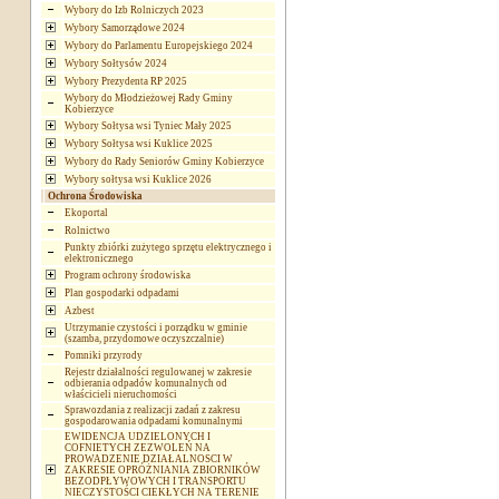
Wybory do Izb Rolniczych 2023
Wybory Samorządowe 2024
Wybory do Parlamentu Europejskiego 2024
Wybory Sołtysów 2024
Wybory Prezydenta RP 2025
Wybory do Młodzieżowej Rady Gminy
Kobierzyce
Wybory Sołtysa wsi Tyniec Mały 2025
Wybory Sołtysa wsi Kuklice 2025
Wybory do Rady Seniorów Gminy Kobierzyce
Wybory sołtysa wsi Kuklice 2026
Ochrona Środowiska
Ekoportal
Rolnictwo
Punkty zbiórki zużytego sprzętu elektrycznego i
elektronicznego
Program ochrony środowiska
Plan gospodarki odpadami
Azbest
Utrzymanie czystości i porządku w gminie
(szamba, przydomowe oczyszczalnie)
Pomniki przyrody
Rejestr działalności regulowanej w zakresie
odbierania odpadów komunalnych od
właścicieli nieruchomości
Sprawozdania z realizacji zadań z zakresu
gospodarowania odpadami komunalnymi
EWIDENCJA UDZIELONYCH I
COFNIETYCH ZEZWOLEŃ NA
PROWADZENIE DZIAŁALNOSCI W
ZAKRESIE OPRÓŻNIANIA ZBIORNIKÓW
BEZODPŁYWOWYCH I TRANSPORTU
NIECZYSTOŚCI CIEKŁYCH NA TERENIE