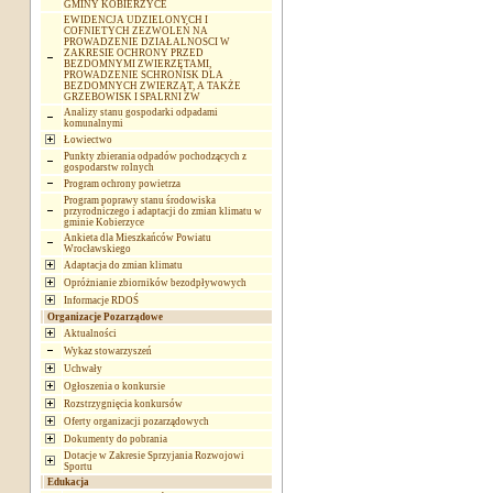
GMINY KOBIERZYCE
EWIDENCJA UDZIELONYCH I
COFNIETYCH ZEZWOLEŃ NA
PROWADZENIE DZIAŁALNOSCI W
ZAKRESIE OCHRONY PRZED
BEZDOMNYMI ZWIERZĘTAMI,
PROWADZENIE SCHRONISK DLA
BEZDOMNYCH ZWIERZĄT, A TAKŻE
GRZEBOWISK I SPALRNI ZW
Analizy stanu gospodarki odpadami
komunalnymi
Łowiectwo
Punkty zbierania odpadów pochodzących z
gospodarstw rolnych
Program ochrony powietrza
Program poprawy stanu środowiska
przyrodniczego i adaptacji do zmian klimatu w
gminie Kobierzyce
Ankieta dla Mieszkańców Powiatu
Wrocławskiego
Adaptacja do zmian klimatu
Opróżnianie zbiorników bezodpływowych
Informacje RDOŚ
Organizacje Pozarządowe
Aktualności
Wykaz stowarzyszeń
Uchwały
Ogłoszenia o konkursie
Rozstrzygnięcia konkursów
Oferty organizacji pozarządowych
Dokumenty do pobrania
Dotacje w Zakresie Sprzyjania Rozwojowi
Sportu
Edukacja