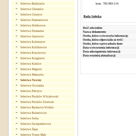
kom. 785-983-114
Sołectwo Budziszów
Sołectwo Chrzanów
Sołectwo Cieszyce
Rada Sołecka
Sołectwo Damianowice
Sołectwo Dobkowice
Ilość odwiedzin:
Sołectwo Domasław
Nazwa dokumentu:
Osoba, która wytworzyła informację:
Sołectwo Jaszowice
Osoba, która odpowiada za treść:
Sołectwo Kobierzyce
Osoba, która wprowadzała dane:
Sołectwo Królikowice
Data wytworzenia informacji:
Data udostępnienia informacji:
Sołectwo Krzyżowice
Data ostatniej aktualizacji:
Sołectwo Księginice
Sołectwo Kuklice
Sołectwo Magnice
Sołectwo Małuszów
Sołectwo Nowiny
Sołectwo Owsianka
Sołectwo Pełczyce
Sołectwo Pustków Wilczkowski
Sołectwo Pustków Żurawski
Sołectwo Racławice Wielkie
Sołectwo Rolantowice
Sołectwo Solna
Sołectwo Szczepankowice
Sołectwo Ślęza
Sołectwo Tyniec Mały