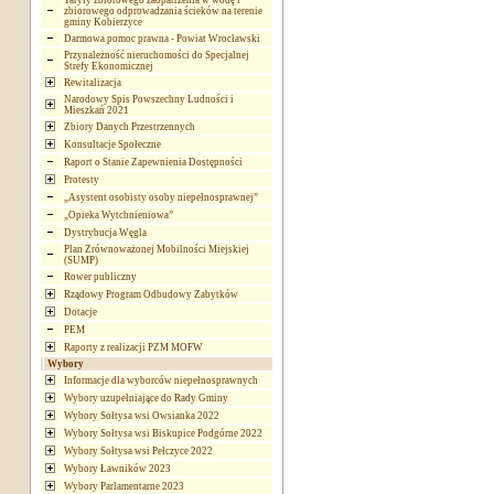
Taryfy zbiorowego zaopatrzenia w wodę i
zbiorowego odprowadzania ścieków na terenie
gminy Kobierzyce
Darmowa pomoc prawna - Powiat Wrocławski
Przynależność nieruchomości do Specjalnej
Strefy Ekonomicznej
Rewitalizacja
Narodowy Spis Powszechny Ludności i
Mieszkań 2021
Zbiory Danych Przestrzennych
Konsultacje Społeczne
Raport o Stanie Zapewnienia Dostępności
Protesty
„Asystent osobisty osoby niepełnosprawnej”
„Opieka Wytchnieniowa”
Dystrybucja Węgla
Plan Zrównoważonej Mobilności Miejskiej
(SUMP)
Rower publiczny
Rządowy Program Odbudowy Zabytków
Dotacje
PEM
Raporty z realizacji PZM MOFW
Wybory
Informacje dla wyborców niepełnosprawnych
Wybory uzupełniające do Rady Gminy
Wybory Sołtysa wsi Owsianka 2022
Wybory Sołtysa wsi Biskupice Podgórne 2022
Wybory Sołtysa wsi Pełczyce 2022
Wybory Ławników 2023
Wybory Parlamentarne 2023