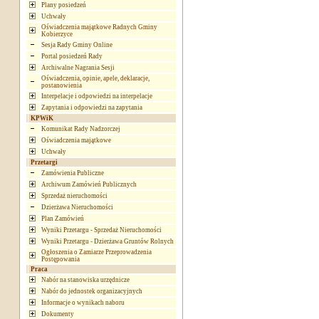
Plany posiedzeń
Uchwały
Oświadczenia majątkowe Radnych Gminy
Kobierzyce
Sesja Rady Gminy Online
Portal posiedzeń Rady
Archiwalne Nagrania Sesji
Oświadczenia, opinie, apele, deklaracje,
postanowienia
Interpelacje i odpowiedzi na interpelacje
Zapytania i odpowiedzi na zapytania
KPWiK
Komunikat Rady Nadzorczej
Oświadczenia majątkowe
Uchwały
Przetargi
Zamówienia Publiczne
Archiwum Zamówień Publicznych
Sprzedaż nieruchomości
Dzierżawa Nieruchomości
Plan Zamówień
Wyniki Przetargu - Sprzedaż Nieruchomości
Wyniki Przetargu - Dzierżawa Gruntów Rolnych
Ogłoszenia o Zamiarze Przeprowadzenia
Postępowania
Praca
Nabór na stanowiska urzędnicze
Nabór do jednostek organizacyjnych
Informacje o wynikach naboru
Dokumenty