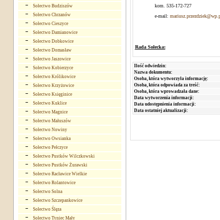
kom. 535-172-727
Sołectwo Budziszów
Sołectwo Chrzanów
e-mail:
mariusz.przezdziek@wp.
Sołectwo Cieszyce
Sołectwo Damianowice
Sołectwo Dobkowice
Rada Sołecka:
Sołectwo Domasław
Sołectwo Jaszowice
Ilość odwiedzin:
Sołectwo Kobierzyce
Nazwa dokumentu:
Sołectwo Królikowice
Osoba, która wytworzyła informację:
Osoba, która odpowiada za treść:
Sołectwo Krzyżowice
Osoba, która wprowadzała dane:
Sołectwo Księginice
Data wytworzenia informacji:
Sołectwo Kuklice
Data udostępnienia informacji:
Data ostatniej aktualizacji:
Sołectwo Magnice
Sołectwo Małuszów
Sołectwo Nowiny
Sołectwo Owsianka
Sołectwo Pełczyce
Sołectwo Pustków Wilczkowski
Sołectwo Pustków Żurawski
Sołectwo Racławice Wielkie
Sołectwo Rolantowice
Sołectwo Solna
Sołectwo Szczepankowice
Sołectwo Ślęza
Sołectwo Tyniec Mały