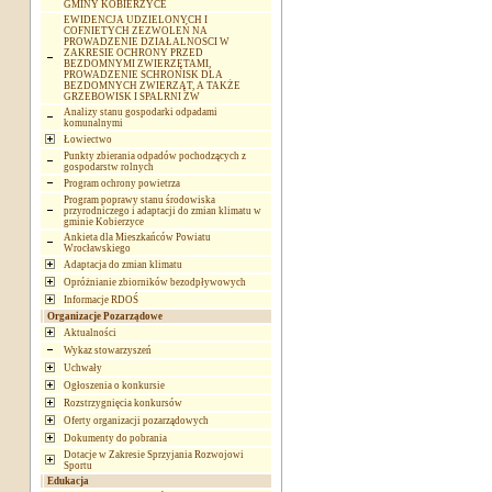
GMINY KOBIERZYCE
EWIDENCJA UDZIELONYCH I
COFNIETYCH ZEZWOLEŃ NA
PROWADZENIE DZIAŁALNOSCI W
ZAKRESIE OCHRONY PRZED
BEZDOMNYMI ZWIERZĘTAMI,
PROWADZENIE SCHRONISK DLA
BEZDOMNYCH ZWIERZĄT, A TAKŻE
GRZEBOWISK I SPALRNI ZW
Analizy stanu gospodarki odpadami
komunalnymi
Łowiectwo
Punkty zbierania odpadów pochodzących z
gospodarstw rolnych
Program ochrony powietrza
Program poprawy stanu środowiska
przyrodniczego i adaptacji do zmian klimatu w
gminie Kobierzyce
Ankieta dla Mieszkańców Powiatu
Wrocławskiego
Adaptacja do zmian klimatu
Opróżnianie zbiorników bezodpływowych
Informacje RDOŚ
Organizacje Pozarządowe
Aktualności
Wykaz stowarzyszeń
Uchwały
Ogłoszenia o konkursie
Rozstrzygnięcia konkursów
Oferty organizacji pozarządowych
Dokumenty do pobrania
Dotacje w Zakresie Sprzyjania Rozwojowi
Sportu
Edukacja