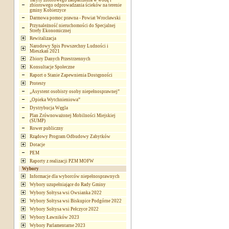
Taryfy zbiorowego zaopatrzenia w wodę i
zbiorowego odprowadzania ścieków na terenie
gminy Kobierzyce
Darmowa pomoc prawna - Powiat Wrocławski
Przynależność nieruchomości do Specjalnej
Strefy Ekonomicznej
Rewitalizacja
Narodowy Spis Powszechny Ludności i
Mieszkań 2021
Zbiory Danych Przestrzennych
Konsultacje Społeczne
Raport o Stanie Zapewnienia Dostępności
Protesty
„Asystent osobisty osoby niepełnosprawnej”
„Opieka Wytchnieniowa”
Dystrybucja Węgla
Plan Zrównoważonej Mobilności Miejskiej
(SUMP)
Rower publiczny
Rządowy Program Odbudowy Zabytków
Dotacje
PEM
Raporty z realizacji PZM MOFW
Wybory
Informacje dla wyborców niepełnosprawnych
Wybory uzupełniające do Rady Gminy
Wybory Sołtysa wsi Owsianka 2022
Wybory Sołtysa wsi Biskupice Podgórne 2022
Wybory Sołtysa wsi Pełczyce 2022
Wybory Ławników 2023
Wybory Parlamentarne 2023