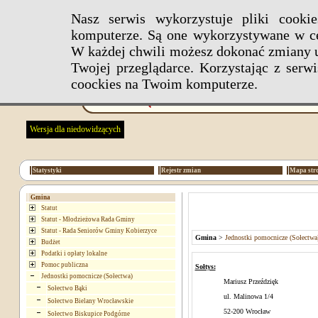
Nasz serwis wykorzystuje pliki cook
komputerze. Są one wykorzystywane w ce
W każdej chwili możesz dokonać zmiany u
Twojej przeglądarce. Korzystając z ser
coockies na Twoim komputerze.
Wersja dla niedowidzących
Statystyki
Rejestr zmian
Mapa str
Gmina
Statut
Statut - Młodzieżowa Rada Gminy
Statut - Rada Seniorów Gminy Kobierzyce
Gmina
>
Jednostki pomocnicze (Sołectwa
Budżet
Podatki i opłaty lokalne
Pomoc publiczna
Sołtys:
Jednostki pomocnicze (Sołectwa)
Mariusz Przeździęk
Sołectwo Bąki
ul. Malinowa 1/4
Sołectwo Bielany Wrocławskie
52-200 Wrocław
Sołectwo Biskupice Podgórne