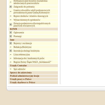
Dofinansowanie kosztów kształcenia
młodocianych pracowników
Załączniki do pobrania
Granice obwodów szkół podstawowych
prowadzonych przez Gminę Kobierzyce
Rejestr żłobków i klubów dziecięcych
Wykaz dziennych opiekunów
Dotacja podmiotowa dla niepublicznych
placówek oświatowych
KOWR
Ogłoszenia
Przetargi
Inne
Rejestry i ewidencje
Redakcja Biuletynu
Instrukcja obsługi biuletynu
Lista referencyjna
Informacja dot. bezdomnych psów
Region Dolny Śląsk NSZZ „Solidarność”
Urzędy Centralne
Spis adresów
Sprawy do załatwienia
Podział administracyjny kraju
Urzędy pracy w Polsce
Urzędy skarbowe w Polsce