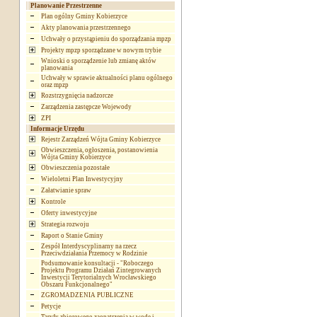
Planowanie Przestrzenne
Plan ogólny Gminy Kobierzyce
Akty planowania przestrzennego
Uchwały o przystąpieniu do sporządzania mpzp
Projekty mpzp sporządzane w nowym trybie
Wnioski o sporządzenie lub zmianę aktów
planowania
Uchwały w sprawie aktualności planu ogólnego
oraz mpzp
Rozstrzygnięcia nadzorcze
Zarządzenia zastępcze Wojewody
ZPI
Informacje Urzędu
Rejestr Zarządzeń Wójta Gminy Kobierzyce
Obwieszczenia, ogłoszenia, postanowienia
Wójta Gminy Kobierzyce
Obwieszczenia pozostałe
Wieloletni Plan Inwestycyjny
Załatwianie spraw
Kontrole
Oferty inwestycyjne
Strategia rozwoju
Raport o Stanie Gminy
Zespół Interdyscyplinarny na rzecz
Przeciwdziałania Przemocy w Rodzinie
Podsumowanie konsultacji - "Roboczego
Projektu Programu Działań Zintegrowanych
Inwestycji Terytorialnych Wrocławskiego
Obszaru Funkcjonalnego"
ZGROMADZENIA PUBLICZNE
Petycje