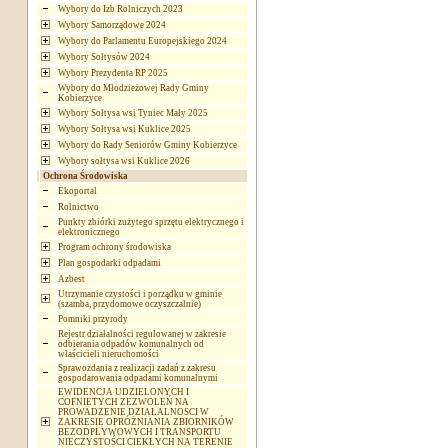
Wybory do Izb Rolniczych 2023
Wybory Samorządowe 2024
Wybory do Parlamentu Europejskiego 2024
Wybory Sołtysów 2024
Wybory Prezydenta RP 2025
Wybory do Młodzieżowej Rady Gminy
Kobierzyce
Wybory Sołtysa wsi Tyniec Mały 2025
Wybory Sołtysa wsi Kuklice 2025
Wybory do Rady Seniorów Gminy Kobierzyce
Wybory sołtysa wsi Kuklice 2026
Ochrona Środowiska
Ekoportal
Rolnictwo
Punkty zbiórki zużytego sprzętu elektrycznego i
elektronicznego
Program ochrony środowiska
Plan gospodarki odpadami
Azbest
Utrzymanie czystości i porządku w gminie
(szamba, przydomowe oczyszczalnie)
Pomniki przyrody
Rejestr działalności regulowanej w zakresie
odbierania odpadów komunalnych od
właścicieli nieruchomości
Sprawozdania z realizacji zadań z zakresu
gospodarowania odpadami komunalnymi
EWIDENCJA UDZIELONYCH I
COFNIETYCH ZEZWOLEŃ NA
PROWADZENIE DZIAŁALNOSCI W
ZAKRESIE OPRÓŻNIANIA ZBIORNIKÓW
BEZODPŁYWOWYCH I TRANSPORTU
NIECZYSTOŚCI CIEKŁYCH NA TERENIE