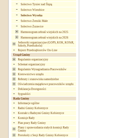
Sołectwo Tyniec nad Ślęzą
Sołectwo Wierzbice
Sołectwo Wysoka
Sołectwo Żerniki Małe
Sołectwo Żurawice
Harmonogram zebrań wiejskich na 2025
Harmonogram zebrań wiejskich na 2026
Jednostki organizacyjne (GOPS, KOK, KOSiR,
Szkoły, Przedszkola)
Rejestr Przedsiębiorców On-Line
Urząd Gminy
Regulamin organizacyjny
Schemat organizacyjny
Regulamin Wynagradzania Pracowników
Kierownictwo urzędu
Referaty i stanowiska samodzielne
Oświadczenia majątkowe pracowników urzędu
Deklaracja Dostępności
Sygnaliści
Rada Gminy
Informacje ogólne
Radni Gminy Kobierzyce
Kontakt z Radnymi Gminy Kobierzyce
Komisje Rady
Plan pracy Rady Gminy
Plany i sprawozdania stałych komisji Rady
Gminy
Protokoły z Sesji Rady Gminy Kobierzyce