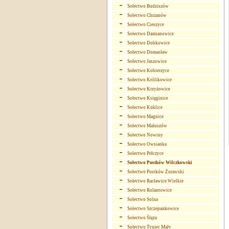
Sołectwo Budziszów
Sołectwo Chrzanów
Sołectwo Cieszyce
Sołectwo Damianowice
Sołectwo Dobkowice
Sołectwo Domasław
Sołectwo Jaszowice
Sołectwo Kobierzyce
Sołectwo Królikowice
Sołectwo Krzyżowice
Sołectwo Księginice
Sołectwo Kuklice
Sołectwo Magnice
Sołectwo Małuszów
Sołectwo Nowiny
Sołectwo Owsianka
Sołectwo Pełczyce
Sołectwo Pustków Wilczkowski
Sołectwo Pustków Żurawski
Sołectwo Racławice Wielkie
Sołectwo Rolantowice
Sołectwo Solna
Sołectwo Szczepankowice
Sołectwo Ślęza
Sołectwo Tyniec Mały