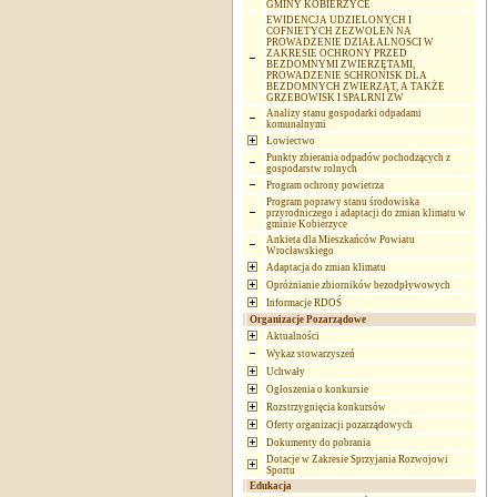
GMINY KOBIERZYCE
EWIDENCJA UDZIELONYCH I
COFNIETYCH ZEZWOLEŃ NA
PROWADZENIE DZIAŁALNOSCI W
ZAKRESIE OCHRONY PRZED
BEZDOMNYMI ZWIERZĘTAMI,
PROWADZENIE SCHRONISK DLA
BEZDOMNYCH ZWIERZĄT, A TAKŻE
GRZEBOWISK I SPALRNI ZW
Analizy stanu gospodarki odpadami
komunalnymi
Łowiectwo
Punkty zbierania odpadów pochodzących z
gospodarstw rolnych
Program ochrony powietrza
Program poprawy stanu środowiska
przyrodniczego i adaptacji do zmian klimatu w
gminie Kobierzyce
Ankieta dla Mieszkańców Powiatu
Wrocławskiego
Adaptacja do zmian klimatu
Opróżnianie zbiorników bezodpływowych
Informacje RDOŚ
Organizacje Pozarządowe
Aktualności
Wykaz stowarzyszeń
Uchwały
Ogłoszenia o konkursie
Rozstrzygnięcia konkursów
Oferty organizacji pozarządowych
Dokumenty do pobrania
Dotacje w Zakresie Sprzyjania Rozwojowi
Sportu
Edukacja