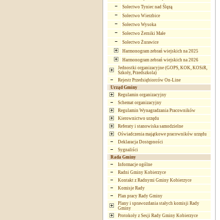
Sołectwo Tyniec nad Ślęzą
Sołectwo Wierzbice
Sołectwo Wysoka
Sołectwo Żerniki Małe
Sołectwo Żurawice
Harmonogram zebrań wiejskich na 2025
Harmonogram zebrań wiejskich na 2026
Jednostki organizacyjne (GOPS, KOK, KOSiR,
Szkoły, Przedszkola)
Rejestr Przedsiębiorców On-Line
Urząd Gminy
Regulamin organizacyjny
Schemat organizacyjny
Regulamin Wynagradzania Pracowników
Kierownictwo urzędu
Referaty i stanowiska samodzielne
Oświadczenia majątkowe pracowników urzędu
Deklaracja Dostępności
Sygnaliści
Rada Gminy
Informacje ogólne
Radni Gminy Kobierzyce
Kontakt z Radnymi Gminy Kobierzyce
Komisje Rady
Plan pracy Rady Gminy
Plany i sprawozdania stałych komisji Rady
Gminy
Protokoły z Sesji Rady Gminy Kobierzyce