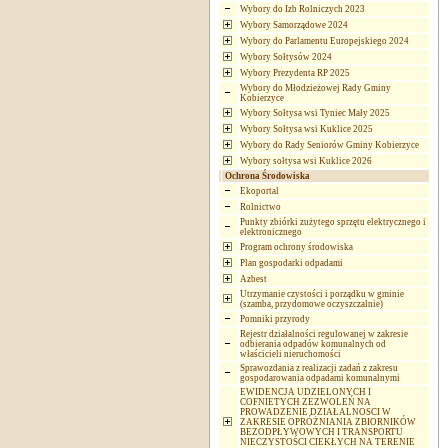
Wybory do Izb Rolniczych 2023
Wybory Samorządowe 2024
Wybory do Parlamentu Europejskiego 2024
Wybory Sołtysów 2024
Wybory Prezydenta RP 2025
Wybory do Młodzieżowej Rady Gminy
Kobierzyce
Wybory Sołtysa wsi Tyniec Mały 2025
Wybory Sołtysa wsi Kuklice 2025
Wybory do Rady Seniorów Gminy Kobierzyce
Wybory sołtysa wsi Kuklice 2026
Ochrona Środowiska
Ekoportal
Rolnictwo
Punkty zbiórki zużytego sprzętu elektrycznego i
elektronicznego
Program ochrony środowiska
Plan gospodarki odpadami
Azbest
Utrzymanie czystości i porządku w gminie
(szamba, przydomowe oczyszczalnie)
Pomniki przyrody
Rejestr działalności regulowanej w zakresie
odbierania odpadów komunalnych od
właścicieli nieruchomości
Sprawozdania z realizacji zadań z zakresu
gospodarowania odpadami komunalnymi
EWIDENCJA UDZIELONYCH I
COFNIETYCH ZEZWOLEŃ NA
PROWADZENIE DZIAŁALNOSCI W
ZAKRESIE OPRÓŻNIANIA ZBIORNIKÓW
BEZODPŁYWOWYCH I TRANSPORTU
NIECZYSTOŚCI CIEKŁYCH NA TERENIE