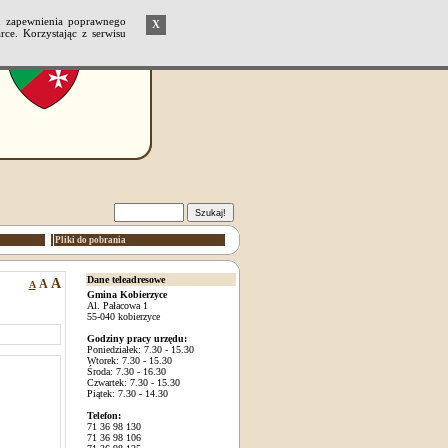
u zapewnienia poprawnego
X
ce. Korzystając z serwisu
Pliki do pobrania
Dane teleadresowe
A
A
A
Gmina Kobierzyce
Al. Pałacowa 1
55-040 kobierzyce
Godziny pracy urzędu:
Poniedziałek: 7.30 - 15.30
Wtorek: 7.30 - 15.30
Środa: 7.30 - 16.30
Czwartek: 7.30 - 15.30
Piątek: 7.30 - 14.30
Telefon:
71 36 98 130
71 36 98 106