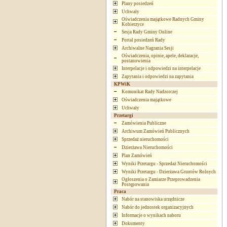
Plany posiedzeń
Uchwały
Oświadczenia majątkowe Radnych Gminy
Kobierzyce
Sesja Rady Gminy Online
Portal posiedzeń Rady
Archiwalne Nagrania Sesji
Oświadczenia, opinie, apele, deklaracje,
postanowienia
Interpelacje i odpowiedzi na interpelacje
Zapytania i odpowiedzi na zapytania
KPWiK
Komunikat Rady Nadzorczej
Oświadczenia majątkowe
Uchwały
Przetargi
Zamówienia Publiczne
Archiwum Zamówień Publicznych
Sprzedaż nieruchomości
Dzierżawa Nieruchomości
Plan Zamówień
Wyniki Przetargu - Sprzedaż Nieruchomości
Wyniki Przetargu - Dzierżawa Gruntów Rolnych
Ogłoszenia o Zamiarze Przeprowadzenia
Postępowania
Praca
Nabór na stanowiska urzędnicze
Nabór do jednostek organizacyjnych
Informacje o wynikach naboru
Dokumenty