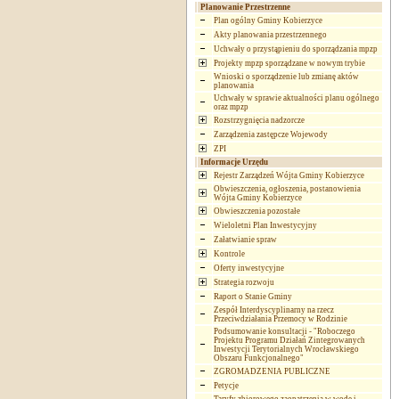
Planowanie Przestrzenne
Plan ogólny Gminy Kobierzyce
Akty planowania przestrzennego
Uchwały o przystąpieniu do sporządzania mpzp
Projekty mpzp sporządzane w nowym trybie
Wnioski o sporządzenie lub zmianę aktów
planowania
Uchwały w sprawie aktualności planu ogólnego
oraz mpzp
Rozstrzygnięcia nadzorcze
Zarządzenia zastępcze Wojewody
ZPI
Informacje Urzędu
Rejestr Zarządzeń Wójta Gminy Kobierzyce
Obwieszczenia, ogłoszenia, postanowienia
Wójta Gminy Kobierzyce
Obwieszczenia pozostałe
Wieloletni Plan Inwestycyjny
Załatwianie spraw
Kontrole
Oferty inwestycyjne
Strategia rozwoju
Raport o Stanie Gminy
Zespół Interdyscyplinarny na rzecz
Przeciwdziałania Przemocy w Rodzinie
Podsumowanie konsultacji - "Roboczego
Projektu Programu Działań Zintegrowanych
Inwestycji Terytorialnych Wrocławskiego
Obszaru Funkcjonalnego"
ZGROMADZENIA PUBLICZNE
Petycje