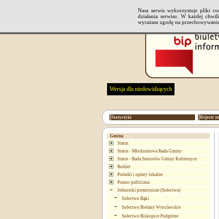
Nasz serwis wykorzystuje pliki 
działania serwisu. W każdej chwi
wyrażasz zgodę na przechowywanie
Wersja dla niedowidzących
Statystyki
Rejestr z
Gmina
Statut
Statut - Młodzieżowa Rada Gminy
Statut - Rada Seniorów Gminy Kobierzyce
Budżet
Podatki i opłaty lokalne
Pomoc publiczna
Jednostki pomocnicze (Sołectwa)
Sołectwo Bąki
Sołectwo Bielany Wrocławskie
Sołectwo Biskupice Podgórne