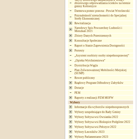
Taryfy zbiorowego zaopatrzenia w wodę i
zbiorowego odprowadzania ścieków na terenie
gminy Kobierzyce
Darmowa pomoc prawna - Powiat Wrocławski
Przynależność nieruchomości do Specjalnej
Strefy Ekonomicznej
Rewitalizacja
Narodowy Spis Powszechny Ludności i
Mieszkań 2021
Zbiory Danych Przestrzennych
Konsultacje Społeczne
Raport o Stanie Zapewnienia Dostępności
Protesty
„Asystent osobisty osoby niepełnosprawnej”
„Opieka Wytchnieniowa”
Dystrybucja Węgla
Plan Zrównoważonej Mobilności Miejskiej
(SUMP)
Rower publiczny
Rządowy Program Odbudowy Zabytków
Dotacje
PEM
Raporty z realizacji PZM MOFW
Wybory
Informacje dla wyborców niepełnosprawnych
Wybory uzupełniające do Rady Gminy
Wybory Sołtysa wsi Owsianka 2022
Wybory Sołtysa wsi Biskupice Podgórne 2022
Wybory Sołtysa wsi Pełczyce 2022
Wybory Ławników 2023
Wybory Parlamentarne 2023