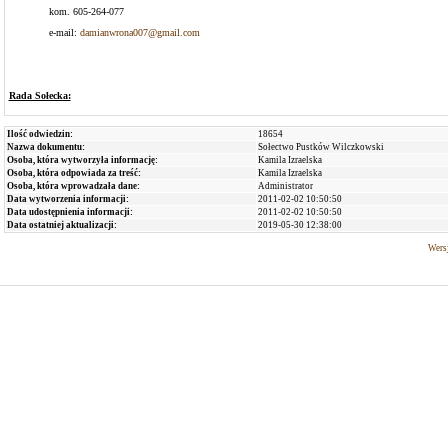
kom. 605-264-077
e-mail:
damianwrona007@gmail.com
Rada Sołecka:
Ilość odwiedzin:
18654
Nazwa dokumentu:
Sołectwo Pustków Wilczkowski
Osoba, która wytworzyła informację:
Kamila Izraelska
Osoba, która odpowiada za treść:
Kamila Izraelska
Osoba, która wprowadzała dane:
Administrator
Data wytworzenia informacji:
2011-02-02 10:50:50
Data udostępnienia informacji:
2011-02-02 10:50:50
Data ostatniej aktualizacji:
2019-05-30 12:38:00
Wersj