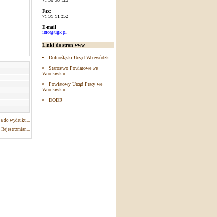
71 36 98 125
Fax
:
71 31 11 252
E-mail
info@ugk.pl
Linki do stron www
Dolnośląski Urząd Wojewódzki
Starostwo Powiatowe we
Wrocławkiu
Powiatowy Urząd Pracy we
Wrocławkiu
DODR
a do wydruku...
Rejestr zmian...