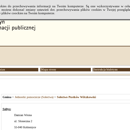
cookies do przechowywania informacji na Twoim komputerze. Są one wykorzystywane w cel
li możesz dokonać zmiany ustawień dot. przechowywania plików cookies w Twojej przeglądar
 plików coockies na Twoim komputerze.
mian
Mapa strony
Instrukcja biuletynu
Gmina
>
Jednostki pomocnicze (Sołectwa)
>
Sołectwo Pustków Wilczkowski
Sołtys:
Damian Wrona
ul. Słoneczna 2
55-040 Kobierzyce