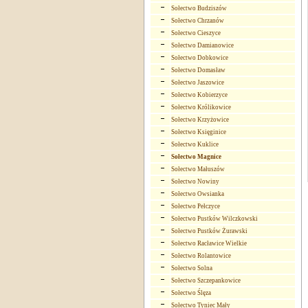
Sołectwo Budziszów
Sołectwo Chrzanów
Sołectwo Cieszyce
Sołectwo Damianowice
Sołectwo Dobkowice
Sołectwo Domasław
Sołectwo Jaszowice
Sołectwo Kobierzyce
Sołectwo Królikowice
Sołectwo Krzyżowice
Sołectwo Księginice
Sołectwo Kuklice
Sołectwo Magnice
Sołectwo Małuszów
Sołectwo Nowiny
Sołectwo Owsianka
Sołectwo Pełczyce
Sołectwo Pustków Wilczkowski
Sołectwo Pustków Żurawski
Sołectwo Racławice Wielkie
Sołectwo Rolantowice
Sołectwo Solna
Sołectwo Szczepankowice
Sołectwo Ślęza
Sołectwo Tyniec Mały