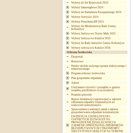
Wybory do Izb Rolniczych 2023
Wybory Samorządowe 2024
Wybory do Parlamentu Europejskiego 2024
Wybory Sołtysów 2024
Wybory Prezydenta RP 2025
Wybory do Młodzieżowej Rady Gminy
Kobierzyce
Wybory Sołtysa wsi Tyniec Mały 2025
Wybory Sołtysa wsi Kuklice 2025
Wybory do Rady Seniorów Gminy Kobierzyce
Wybory sołtysa wsi Kuklice 2026
Ochrona Środowiska
Ekoportal
Rolnictwo
Punkty zbiórki zużytego sprzętu elektrycznego i
elektronicznego
Program ochrony środowiska
Plan gospodarki odpadami
Azbest
Utrzymanie czystości i porządku w gminie
(szamba, przydomowe oczyszczalnie)
Pomniki przyrody
Rejestr działalności regulowanej w zakresie
odbierania odpadów komunalnych od
właścicieli nieruchomości
Sprawozdania z realizacji zadań z zakresu
gospodarowania odpadami komunalnymi
EWIDENCJA UDZIELONYCH I
COFNIETYCH ZEZWOLEŃ NA
PROWADZENIE DZIAŁALNOSCI W
ZAKRESIE OPRÓŻNIANIA ZBIORNIKÓW
BEZODPŁYWOWYCH I TRANSPORTU
NIECZYSTOŚCI CIEKŁYCH NA TERENIE