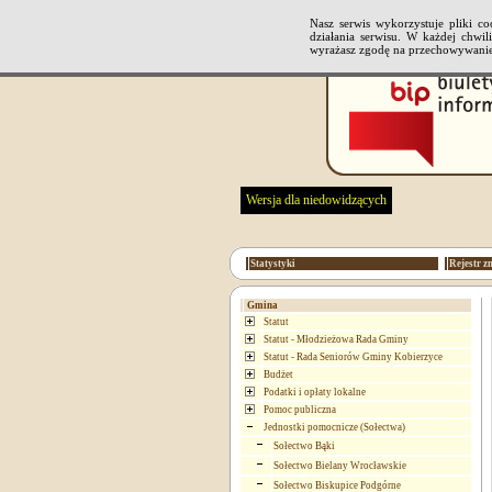
Nasz serwis wykorzystuje pliki 
działania serwisu. W każdej chwi
wyrażasz zgodę na przechowywanie
Wersja dla niedowidzących
Statystyki
Rejestr z
Gmina
Statut
Statut - Młodzieżowa Rada Gminy
Statut - Rada Seniorów Gminy Kobierzyce
Budżet
Podatki i opłaty lokalne
Pomoc publiczna
Jednostki pomocnicze (Sołectwa)
Sołectwo Bąki
Sołectwo Bielany Wrocławskie
Sołectwo Biskupice Podgórne