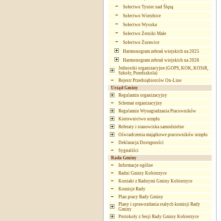
Sołectwo Tyniec nad Ślęzą
Sołectwo Wierzbice
Sołectwo Wysoka
Sołectwo Żerniki Małe
Sołectwo Żurawice
Harmonogram zebrań wiejskich na 2025
Harmonogram zebrań wiejskich na 2026
Jednostki organizacyjne (GOPS, KOK, KOSiR,
Szkoły, Przedszkola)
Rejestr Przedsiębiorców On-Line
Urząd Gminy
Regulamin organizacyjny
Schemat organizacyjny
Regulamin Wynagradzania Pracowników
Kierownictwo urzędu
Referaty i stanowiska samodzielne
Oświadczenia majątkowe pracowników urzędu
Deklaracja Dostępności
Sygnaliści
Rada Gminy
Informacje ogólne
Radni Gminy Kobierzyce
Kontakt z Radnymi Gminy Kobierzyce
Komisje Rady
Plan pracy Rady Gminy
Plany i sprawozdania stałych komisji Rady
Gminy
Protokoły z Sesji Rady Gminy Kobierzyce