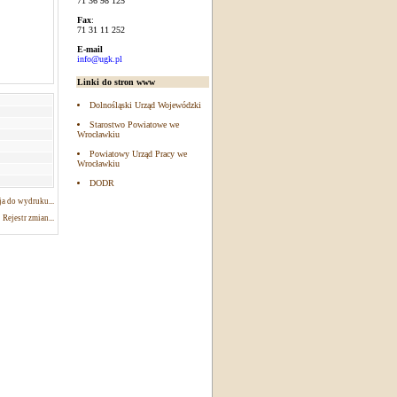
71 36 98 125
Fax
:
71 31 11 252
E-mail
info@ugk.pl
Linki do stron www
Dolnośląski Urząd Wojewódzki
Starostwo Powiatowe we
Wrocławkiu
Powiatowy Urząd Pracy we
Wrocławkiu
DODR
a do wydruku...
Rejestr zmian...