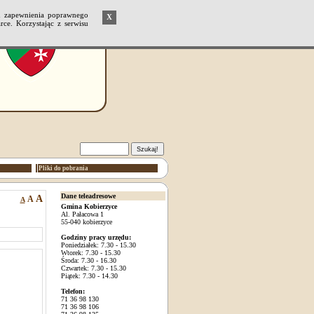
u zapewnienia poprawnego
X
ce. Korzystając z serwisu
Pliki do pobrania
Dane teleadresowe
A
A
A
Gmina Kobierzyce
Al. Pałacowa 1
55-040 kobierzyce
Godziny pracy urzędu:
Poniedziałek: 7.30 - 15.30
Wtorek: 7.30 - 15.30
Środa: 7.30 - 16.30
Czwartek: 7.30 - 15.30
Piątek: 7.30 - 14.30
Telefon:
71 36 98 130
71 36 98 106