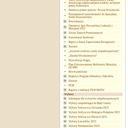
Taryfy zbiorowego zaopatrzenia w wodę i
zbiorowego odprowadzania ścieków na terenie
gminy Kobierzyce
Darmowa pomoc prawna - Powiat Wrocławski
Przynależność nieruchomości do Specjalnej
Strefy Ekonomicznej
Rewitalizacja
Narodowy Spis Powszechny Ludności i
Mieszkań 2021
Zbiory Danych Przestrzennych
Konsultacje Społeczne
Raport o Stanie Zapewnienia Dostępności
Protesty
„Asystent osobisty osoby niepełnosprawnej”
„Opieka Wytchnieniowa”
Dystrybucja Węgla
Plan Zrównoważonej Mobilności Miejskiej
(SUMP)
Rower publiczny
Rządowy Program Odbudowy Zabytków
Dotacje
PEM
Raporty z realizacji PZM MOFW
Wybory
Informacje dla wyborców niepełnosprawnych
Wybory uzupełniające do Rady Gminy
Wybory Sołtysa wsi Owsianka 2022
Wybory Sołtysa wsi Biskupice Podgórne 2022
Wybory Sołtysa wsi Pełczyce 2022
Wybory Ławników 2023
Wybory Parlamentarne 2023