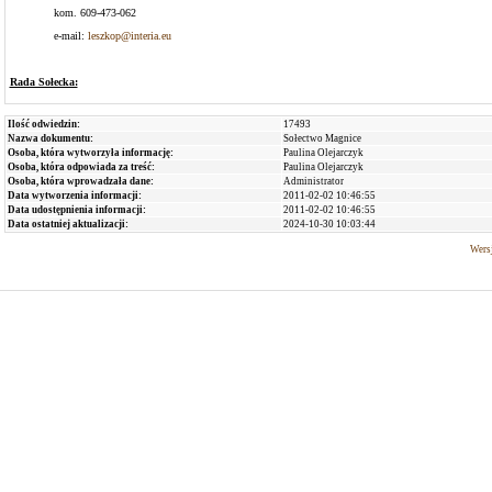
kom. 609-473-062
e-mail:
leszkop@interia.eu
Rada Sołecka:
Ilość odwiedzin:
17493
Nazwa dokumentu:
Sołectwo Magnice
Osoba, która wytworzyła informację:
Paulina Olejarczyk
Osoba, która odpowiada za treść:
Paulina Olejarczyk
Osoba, która wprowadzała dane:
Administrator
Data wytworzenia informacji:
2011-02-02 10:46:55
Data udostępnienia informacji:
2011-02-02 10:46:55
Data ostatniej aktualizacji:
2024-10-30 10:03:44
Wersj