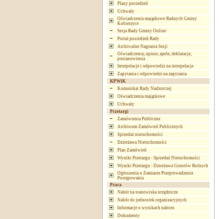
Plany posiedzeń
Uchwały
Oświadczenia majątkowe Radnych Gminy
Kobierzyce
Sesja Rady Gminy Online
Portal posiedzeń Rady
Archiwalne Nagrania Sesji
Oświadczenia, opinie, apele, deklaracje,
postanowienia
Interpelacje i odpowiedzi na interpelacje
Zapytania i odpowiedzi na zapytania
KPWiK
Komunikat Rady Nadzorczej
Oświadczenia majątkowe
Uchwały
Przetargi
Zamówienia Publiczne
Archiwum Zamówień Publicznych
Sprzedaż nieruchomości
Dzierżawa Nieruchomości
Plan Zamówień
Wyniki Przetargu - Sprzedaż Nieruchomości
Wyniki Przetargu - Dzierżawa Gruntów Rolnych
Ogłoszenia o Zamiarze Przeprowadzenia
Postępowania
Praca
Nabór na stanowiska urzędnicze
Nabór do jednostek organizacyjnych
Informacje o wynikach naboru
Dokumenty