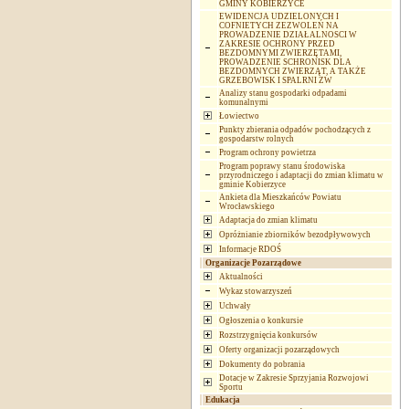
GMINY KOBIERZYCE
EWIDENCJA UDZIELONYCH I
COFNIETYCH ZEZWOLEŃ NA
PROWADZENIE DZIAŁALNOSCI W
ZAKRESIE OCHRONY PRZED
BEZDOMNYMI ZWIERZĘTAMI,
PROWADZENIE SCHRONISK DLA
BEZDOMNYCH ZWIERZĄT, A TAKŻE
GRZEBOWISK I SPALRNI ZW
Analizy stanu gospodarki odpadami
komunalnymi
Łowiectwo
Punkty zbierania odpadów pochodzących z
gospodarstw rolnych
Program ochrony powietrza
Program poprawy stanu środowiska
przyrodniczego i adaptacji do zmian klimatu w
gminie Kobierzyce
Ankieta dla Mieszkańców Powiatu
Wrocławskiego
Adaptacja do zmian klimatu
Opróżnianie zbiorników bezodpływowych
Informacje RDOŚ
Organizacje Pozarządowe
Aktualności
Wykaz stowarzyszeń
Uchwały
Ogłoszenia o konkursie
Rozstrzygnięcia konkursów
Oferty organizacji pozarządowych
Dokumenty do pobrania
Dotacje w Zakresie Sprzyjania Rozwojowi
Sportu
Edukacja