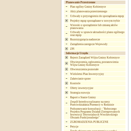
Planowanie Przestrzenne
Plan ogólny Gminy Kobierzyce
Akty planowania przestrzennego
Uchwały o przystąpieniu do sporządzania mpzp
Projekty mpzp sporządzane w nowym trybie
Wnioski o sporządzenie lub zmianę aktów
planowania
Uchwały w sprawie aktualności planu ogólnego
oraz mpzp
Rozstrzygnięcia nadzorcze
Zarządzenia zastępcze Wojewody
ZPI
Informacje Urzędu
Rejestr Zarządzeń Wójta Gminy Kobierzyce
Obwieszczenia, ogłoszenia, postanowienia
Wójta Gminy Kobierzyce
Obwieszczenia pozostałe
Wieloletni Plan Inwestycyjny
Załatwianie spraw
Kontrole
Oferty inwestycyjne
Strategia rozwoju
Raport o Stanie Gminy
Zespół Interdyscyplinarny na rzecz
Przeciwdziałania Przemocy w Rodzinie
Podsumowanie konsultacji - "Roboczego
Projektu Programu Działań Zintegrowanych
Inwestycji Terytorialnych Wrocławskiego
Obszaru Funkcjonalnego"
ZGROMADZENIA PUBLICZNE
Petycje