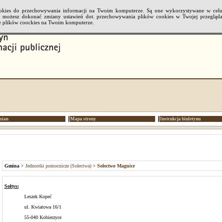
cookies do przechowywania informacji na Twoim komputerze. Są one wykorzystywane w cel
li możesz dokonać zmiany ustawień dot. przechowywania plików cookies w Twojej przeglądar
 plików coockies na Twoim komputerze.
mian
Mapa strony
Instrukcja biuletynu
Gmina
>
Jednostki pomocnicze (Sołectwa)
>
Sołectwo Magnice
Sołtys:
Leszek Kopeć
ul. Kwiatowa 16/1
55-040 Kobierzyce