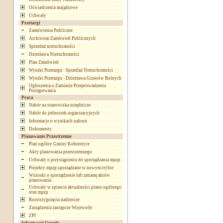
Oświadczenia majątkowe
Uchwały
Przetargi
Zamówienia Publiczne
Archiwum Zamówień Publicznych
Sprzedaż nieruchomości
Dzierżawa Nieruchomości
Plan Zamówień
Wyniki Przetargu - Sprzedaż Nieruchomości
Wyniki Przetargu - Dzierżawa Gruntów Rolnych
Ogłoszenia o Zamiarze Przeprowadzenia
Postępowania
Praca
Nabór na stanowiska urzędnicze
Nabór do jednostek organizacyjnych
Informacje o wynikach naboru
Dokumenty
Planowanie Przestrzenne
Plan ogólny Gminy Kobierzyce
Akty planowania przestrzennego
Uchwały o przystąpieniu do sporządzania mpzp
Projekty mpzp sporządzane w nowym trybie
Wnioski o sporządzenie lub zmianę aktów
planowania
Uchwały w sprawie aktualności planu ogólnego
oraz mpzp
Rozstrzygnięcia nadzorcze
Zarządzenia zastępcze Wojewody
ZPI