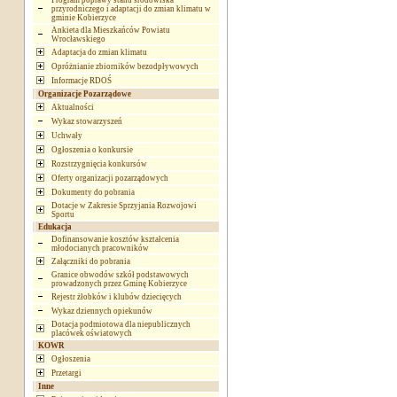
Program poprawy stanu środowiska
przyrodniczego i adaptacji do zmian klimatu w
gminie Kobierzyce
Ankieta dla Mieszkańców Powiatu
Wrocławskiego
Adaptacja do zmian klimatu
Opróżnianie zbiorników bezodpływowych
Informacje RDOŚ
Organizacje Pozarządowe
Aktualności
Wykaz stowarzyszeń
Uchwały
Ogłoszenia o konkursie
Rozstrzygnięcia konkursów
Oferty organizacji pozarządowych
Dokumenty do pobrania
Dotacje w Zakresie Sprzyjania Rozwojowi
Sportu
Edukacja
Dofinansowanie kosztów kształcenia
młodocianych pracowników
Załączniki do pobrania
Granice obwodów szkół podstawowych
prowadzonych przez Gminę Kobierzyce
Rejestr żłobków i klubów dziecięcych
Wykaz dziennych opiekunów
Dotacja podmiotowa dla niepublicznych
placówek oświatowych
KOWR
Ogłoszenia
Przetargi
Inne