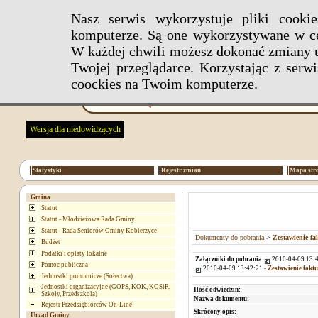
Nasz serwis wykorzystuje pliki cook
komputerze. Są one wykorzystywane w ce
W każdej chwili możesz dokonać zmiany u
Twojej przeglądarce. Korzystając z ser
coockies na Twoim komputerze.
Wersja dla niedowidzących
Statystyki
Rejestr zmian
Mapa str
Gmina
Statut
Statut - Młodzieżowa Rada Gminy
Statut - Rada Seniorów Gminy Kobierzyce
Dokumenty do pobrania
>
Zestawienie fa
Budżet
Podatki i opłaty lokalne
Załączniki do pobrania:
2010-04-09 13:4
Pomoc publiczna
2010-04-09 13:42:21 -
Zestawienie fakt
Jednostki pomocnicze (Sołectwa)
Jednostki organizacyjne (GOPS, KOK, KOSiR,
Ilość odwiedzin:
Szkoły, Przedszkola)
Nazwa dokumentu:
Rejestr Przedsiębiorców On-Line
Skrócony opis:
Urząd Gminy