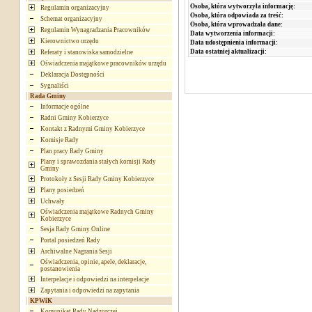
Osoba, która wytworzyła informację:
Regulamin organizacyjny
Osoba, która odpowiada za treść:
Schemat organizacyjny
Osoba, która wprowadzała dane:
Regulamin Wynagradzania Pracowników
Data wytworzenia informacji:
Kierownictwo urzędu
Data udostępnienia informacji:
Data ostatniej aktualizacji:
Referaty i stanowiska samodzielne
Oświadczenia majątkowe pracowników urzędu
Deklaracja Dostępności
Sygnaliści
Rada Gminy
Informacje ogólne
Radni Gminy Kobierzyce
Kontakt z Radnymi Gminy Kobierzyce
Komisje Rady
Plan pracy Rady Gminy
Plany i sprawozdania stałych komisji Rady
Gminy
Protokoły z Sesji Rady Gminy Kobierzyce
Plany posiedzeń
Uchwały
Oświadczenia majątkowe Radnych Gminy
Kobierzyce
Sesja Rady Gminy Online
Portal posiedzeń Rady
Archiwalne Nagrania Sesji
Oświadczenia, opinie, apele, deklaracje,
postanowienia
Interpelacje i odpowiedzi na interpelacje
Zapytania i odpowiedzi na zapytania
KPWiK
Komunikat Rady Nadzorczej