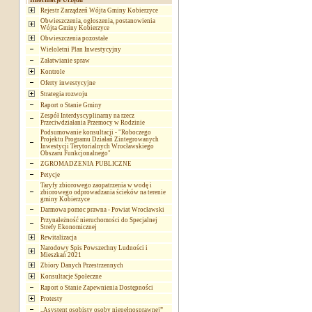
Informacje Urzędu
Rejestr Zarządzeń Wójta Gminy Kobierzyce
Obwieszczenia, ogłoszenia, postanowienia
Wójta Gminy Kobierzyce
Obwieszczenia pozostałe
Wieloletni Plan Inwestycyjny
Załatwianie spraw
Kontrole
Oferty inwestycyjne
Strategia rozwoju
Raport o Stanie Gminy
Zespół Interdyscyplinarny na rzecz
Przeciwdziałania Przemocy w Rodzinie
Podsumowanie konsultacji - "Roboczego
Projektu Programu Działań Zintegrowanych
Inwestycji Terytorialnych Wrocławskiego
Obszaru Funkcjonalnego"
ZGROMADZENIA PUBLICZNE
Petycje
Taryfy zbiorowego zaopatrzenia w wodę i
zbiorowego odprowadzania ścieków na terenie
gminy Kobierzyce
Darmowa pomoc prawna - Powiat Wrocławski
Przynależność nieruchomości do Specjalnej
Strefy Ekonomicznej
Rewitalizacja
Narodowy Spis Powszechny Ludności i
Mieszkań 2021
Zbiory Danych Przestrzennych
Konsultacje Społeczne
Raport o Stanie Zapewnienia Dostępności
Protesty
„Asystent osobisty osoby niepełnosprawnej”