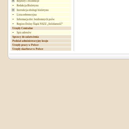
Rejestry i ewidencje
Redakcja Biuletynu
Instrukcja obsługi biuletynu
Lista referencyjna
Informacja dot. bezdomnych psów
Region Dolny Śląsk NSZZ „Solidarność”
Urzędy Centralne
Spis adresów
Sprawy do załatwienia
Podział administracyjny kraju
Urzędy pracy w Polsce
Urzędy skarbowe w Polsce