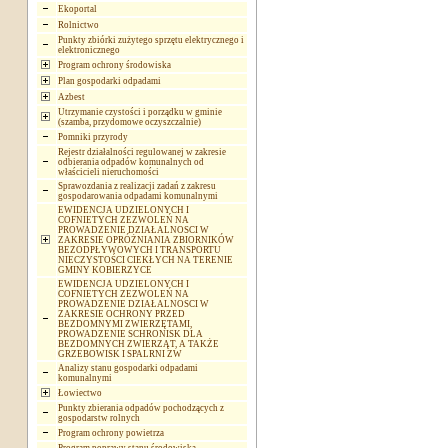
Ekoportal
Rolnictwo
Punkty zbiórki zużytego sprzętu elektrycznego i
elektronicznego
Program ochrony środowiska
Plan gospodarki odpadami
Azbest
Utrzymanie czystości i porządku w gminie
(szamba, przydomowe oczyszczalnie)
Pomniki przyrody
Rejestr działalności regulowanej w zakresie
odbierania odpadów komunalnych od
właścicieli nieruchomości
Sprawozdania z realizacji zadań z zakresu
gospodarowania odpadami komunalnymi
EWIDENCJA UDZIELONYCH I
COFNIETYCH ZEZWOLEŃ NA
PROWADZENIE DZIAŁALNOSCI W
ZAKRESIE OPRÓŻNIANIA ZBIORNIKÓW
BEZODPŁYWOWYCH I TRANSPORTU
NIECZYSTOŚCI CIEKŁYCH NA TERENIE
GMINY KOBIERZYCE
EWIDENCJA UDZIELONYCH I
COFNIETYCH ZEZWOLEŃ NA
PROWADZENIE DZIAŁALNOSCI W
ZAKRESIE OCHRONY PRZED
BEZDOMNYMI ZWIERZĘTAMI,
PROWADZENIE SCHRONISK DLA
BEZDOMNYCH ZWIERZĄT, A TAKŻE
GRZEBOWISK I SPALRNI ZW
Analizy stanu gospodarki odpadami
komunalnymi
Łowiectwo
Punkty zbierania odpadów pochodzących z
gospodarstw rolnych
Program ochrony powietrza