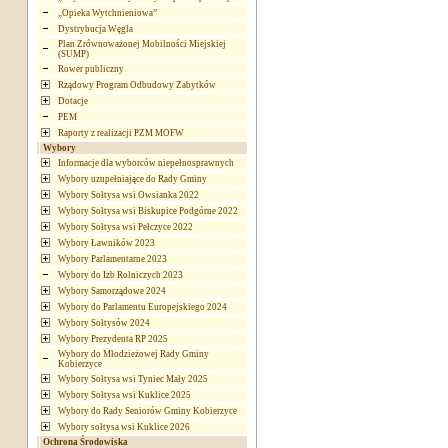
„Opieka Wytchnieniowa”
Dystrybucja Węgla
Plan Zrównoważonej Mobilności Miejskiej
(SUMP)
Rower publiczny
Rządowy Program Odbudowy Zabytków
Dotacje
PEM
Raporty z realizacji PZM MOFW
Wybory
Informacje dla wyborców niepełnosprawnych
Wybory uzupełniające do Rady Gminy
Wybory Sołtysa wsi Owsianka 2022
Wybory Sołtysa wsi Biskupice Podgórne 2022
Wybory Sołtysa wsi Pełczyce 2022
Wybory Ławników 2023
Wybory Parlamentarne 2023
Wybory do Izb Rolniczych 2023
Wybory Samorządowe 2024
Wybory do Parlamentu Europejskiego 2024
Wybory Sołtysów 2024
Wybory Prezydenta RP 2025
Wybory do Młodzieżowej Rady Gminy
Kobierzyce
Wybory Sołtysa wsi Tyniec Mały 2025
Wybory Sołtysa wsi Kuklice 2025
Wybory do Rady Seniorów Gminy Kobierzyce
Wybory sołtysa wsi Kuklice 2026
Ochrona Środowiska