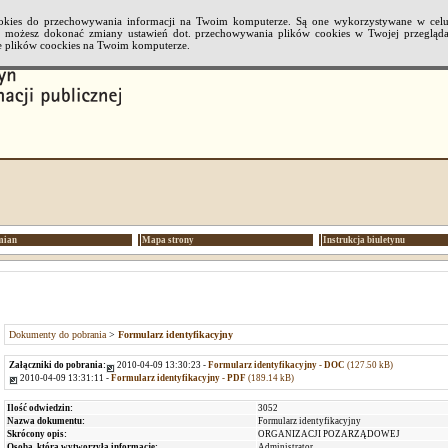
cookies do przechowywania informacji na Twoim komputerze. Są one wykorzystywane w cel
li możesz dokonać zmiany ustawień dot. przechowywania plików cookies w Twojej przeglądar
 plików coockies na Twoim komputerze.
mian
Mapa strony
Instrukcja biuletynu
Dokumenty do pobrania
>
Formularz identyfikacyjny
Załączniki do pobrania:
2010-04-09 13:30:23 -
Formularz identyfikacyjny - DOC
(127.50 kB)
2010-04-09 13:31:11 -
Formularz identyfikacyjny - PDF
(189.14 kB)
Ilość odwiedzin:
3052
Nazwa dokumentu:
Formularz identyfikacyjny
Skrócony opis:
ORGANIZACJI POZARZĄDOWEJ
Osoba, która wytworzyła informację:
Administrator