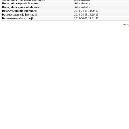
Osoba, która odpowiada za treść:
Administrator
Osoba, która wprowadzała dane:
Administrator
Data wytworzenia informacji:
2010-04-09 13:29:13
Data udostępnienia informacji:
2010-04-09 13:29:13
Data ostatniej aktualizacji:
2010-04-09 13:31:35
Wersj