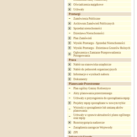
Oświadczenia majątkowe
Uchwały
Przetargi
Zamówienia Publiczne
Archiwum Zamówień Publicznych
Sprzedaż nieruchomości
Dzierżawa Nieruchomości
Plan Zamówień
Wyniki Przetargu - Sprzedaż Nieruchomości
Wyniki Przetargu - Dzierżawa Gruntów Rolnych
Ogłoszenia o Zamiarze Przeprowadzenia
Postępowania
Praca
Nabór na stanowiska urzędnicze
Nabór do jednostek organizacyjnych
Informacje o wynikach naboru
Dokumenty
Planowanie Przestrzenne
Plan ogólny Gminy Kobierzyce
Akty planowania przestrzennego
Uchwały o przystąpieniu do sporządzania mpzp
Projekty mpzp sporządzane w nowym trybie
Wnioski o sporządzenie lub zmianę aktów
planowania
Uchwały w sprawie aktualności planu ogólnego
oraz mpzp
Rozstrzygnięcia nadzorcze
Zarządzenia zastępcze Wojewody
ZPI