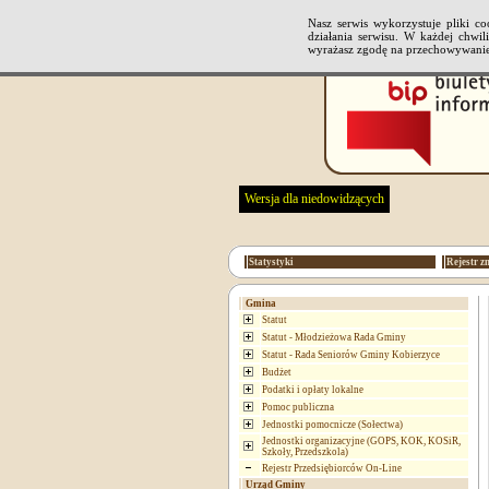
Nasz serwis wykorzystuje pliki 
działania serwisu. W każdej chwi
wyrażasz zgodę na przechowywanie
Wersja dla niedowidzących
Statystyki
Rejestr z
Gmina
Statut
Statut - Młodzieżowa Rada Gminy
Statut - Rada Seniorów Gminy Kobierzyce
Budżet
Podatki i opłaty lokalne
Pomoc publiczna
Jednostki pomocnicze (Sołectwa)
Jednostki organizacyjne (GOPS, KOK, KOSiR,
Szkoły, Przedszkola)
Rejestr Przedsiębiorców On-Line
Urząd Gminy