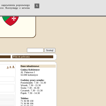
u zapewnienia poprawnego
X
ce. Korzystając z serwisu
Pliki do pobrania
Dane teleadresowe
A
A
A
Gmina Kobierzyce
Al. Pałacowa 1
55-040 kobierzyce
Godziny pracy urzędu:
Poniedziałek: 7.30 - 15.30
Wtorek: 7.30 - 15.30
Środa: 7.30 - 16.30
Czwartek: 7.30 - 15.30
Piątek: 7.30 - 14.30
Telefon:
71 36 98 130
71 36 98 106