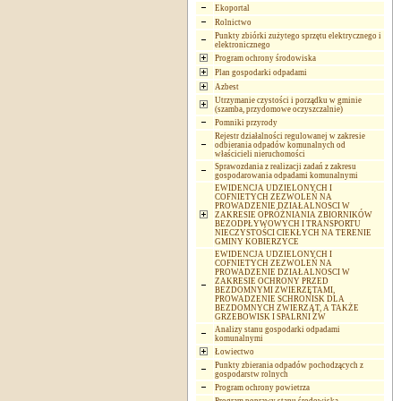
Ekoportal
Rolnictwo
Punkty zbiórki zużytego sprzętu elektrycznego i
elektronicznego
Program ochrony środowiska
Plan gospodarki odpadami
Azbest
Utrzymanie czystości i porządku w gminie
(szamba, przydomowe oczyszczalnie)
Pomniki przyrody
Rejestr działalności regulowanej w zakresie
odbierania odpadów komunalnych od
właścicieli nieruchomości
Sprawozdania z realizacji zadań z zakresu
gospodarowania odpadami komunalnymi
EWIDENCJA UDZIELONYCH I
COFNIETYCH ZEZWOLEŃ NA
PROWADZENIE DZIAŁALNOSCI W
ZAKRESIE OPRÓŻNIANIA ZBIORNIKÓW
BEZODPŁYWOWYCH I TRANSPORTU
NIECZYSTOŚCI CIEKŁYCH NA TERENIE
GMINY KOBIERZYCE
EWIDENCJA UDZIELONYCH I
COFNIETYCH ZEZWOLEŃ NA
PROWADZENIE DZIAŁALNOSCI W
ZAKRESIE OCHRONY PRZED
BEZDOMNYMI ZWIERZĘTAMI,
PROWADZENIE SCHRONISK DLA
BEZDOMNYCH ZWIERZĄT, A TAKŻE
GRZEBOWISK I SPALRNI ZW
Analizy stanu gospodarki odpadami
komunalnymi
Łowiectwo
Punkty zbierania odpadów pochodzących z
gospodarstw rolnych
Program ochrony powietrza