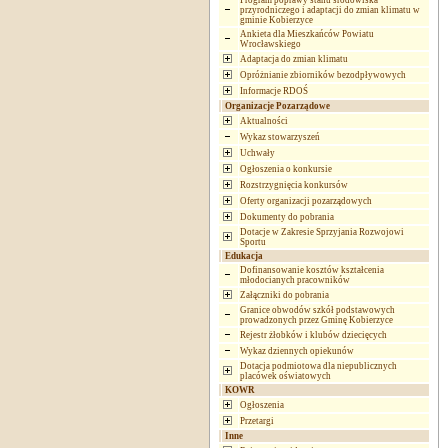
Program poprawy stanu środowiska
przyrodniczego i adaptacji do zmian klimatu w
gminie Kobierzyce
Ankieta dla Mieszkańców Powiatu
Wrocławskiego
Adaptacja do zmian klimatu
Opróżnianie zbiorników bezodpływowych
Informacje RDOŚ
Organizacje Pozarządowe
Aktualności
Wykaz stowarzyszeń
Uchwały
Ogłoszenia o konkursie
Rozstrzygnięcia konkursów
Oferty organizacji pozarządowych
Dokumenty do pobrania
Dotacje w Zakresie Sprzyjania Rozwojowi
Sportu
Edukacja
Dofinansowanie kosztów kształcenia
młodocianych pracowników
Załączniki do pobrania
Granice obwodów szkół podstawowych
prowadzonych przez Gminę Kobierzyce
Rejestr żłobków i klubów dziecięcych
Wykaz dziennych opiekunów
Dotacja podmiotowa dla niepublicznych
placówek oświatowych
KOWR
Ogłoszenia
Przetargi
Inne