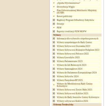
„Opieka Wytchnieniowa”
Dystrybucja Węgla
Plan Zrównoważonej Mobilności Miejskiej
(SUMP)
Rower publiczny
Rządowy Program Odbudowy Zabytków
Dotacje
PEM
Raporty z realizacji PZM MOFW
Wybory
Informacje dla wyborców niepełnosprawnych
Wybory uzupełniające do Rady Gminy
Wybory Sołtysa wsi Owsianka 2022
Wybory Sołtysa wsi Biskupice Podgórne 2022
Wybory Sołtysa wsi Pełczyce 2022
Wybory Ławników 2023
Wybory Parlamentarne 2023
Wybory do Izb Rolniczych 2023
Wybory Samorządowe 2024
Wybory do Parlamentu Europejskiego 2024
Wybory Sołtysów 2024
Wybory Prezydenta RP 2025
Wybory do Młodzieżowej Rady Gminy
Kobierzyce
Wybory Sołtysa wsi Tyniec Mały 2025
Wybory Sołtysa wsi Kuklice 2025
Wybory do Rady Seniorów Gminy Kobierzyce
Wybory sołtysa wsi Kuklice 2026
Ochrona Środowiska