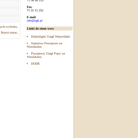
71 36 98 125
Fax
:
71 31 11 252
E-mail
info@ugk.pl
a do wydruku...
Linki do stron www
Rejestr zmian...
Dolnośląski Urząd Wojewódzki
Starostwo Powiatowe we
Wrocławkiu
Powiatowy Urząd Pracy we
Wrocławkiu
DODR