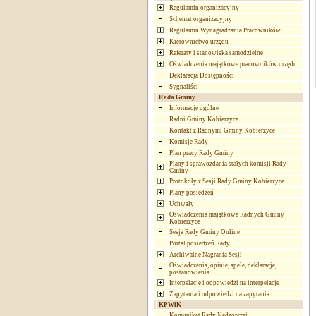
Regulamin organizacyjny
Schemat organizacyjny
Regulamin Wynagradzania Pracowników
Kierownictwo urzędu
Referaty i stanowiska samodzielne
Oświadczenia majątkowe pracowników urzędu
Deklaracja Dostępności
Sygnaliści
Rada Gminy
Informacje ogólne
Radni Gminy Kobierzyce
Kontakt z Radnymi Gminy Kobierzyce
Komisje Rady
Plan pracy Rady Gminy
Plany i sprawozdania stałych komisji Rady
Gminy
Protokoły z Sesji Rady Gminy Kobierzyce
Plany posiedzeń
Uchwały
Oświadczenia majątkowe Radnych Gminy
Kobierzyce
Sesja Rady Gminy Online
Portal posiedzeń Rady
Archiwalne Nagrania Sesji
Oświadczenia, opinie, apele, deklaracje,
postanowienia
Interpelacje i odpowiedzi na interpelacje
Zapytania i odpowiedzi na zapytania
KPWiK
Komunikat Rady Nadzorczej