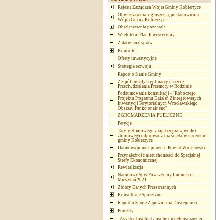
Informacje Urzędu
Rejestr Zarządzeń Wójta Gminy Kobierzyce
Obwieszczenia, ogłoszenia, postanowienia
Wójta Gminy Kobierzyce
Obwieszczenia pozostałe
Wieloletni Plan Inwestycyjny
Załatwianie spraw
Kontrole
Oferty inwestycyjne
Strategia rozwoju
Raport o Stanie Gminy
Zespół Interdyscyplinarny na rzecz
Przeciwdziałania Przemocy w Rodzinie
Podsumowanie konsultacji - "Roboczego
Projektu Programu Działań Zintegrowanych
Inwestycji Terytorialnych Wrocławskiego
Obszaru Funkcjonalnego"
ZGROMADZENIA PUBLICZNE
Petycje
Taryfy zbiorowego zaopatrzenia w wodę i
zbiorowego odprowadzania ścieków na terenie
gminy Kobierzyce
Darmowa pomoc prawna - Powiat Wrocławski
Przynależność nieruchomości do Specjalnej
Strefy Ekonomicznej
Rewitalizacja
Narodowy Spis Powszechny Ludności i
Mieszkań 2021
Zbiory Danych Przestrzennych
Konsultacje Społeczne
Raport o Stanie Zapewnienia Dostępności
Protesty
„Asystent osobisty osoby niepełnosprawnej”