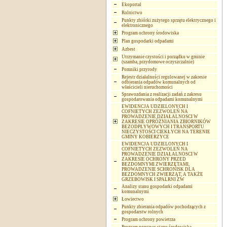
Ekoportal
Rolnictwo
Punkty zbiórki zużytego sprzętu elektrycznego i
elektronicznego
Program ochrony środowiska
Plan gospodarki odpadami
Azbest
Utrzymanie czystości i porządku w gminie
(szamba, przydomowe oczyszczalnie)
Pomniki przyrody
Rejestr działalności regulowanej w zakresie
odbierania odpadów komunalnych od
właścicieli nieruchomości
Sprawozdania z realizacji zadań z zakresu
gospodarowania odpadami komunalnymi
EWIDENCJA UDZIELONYCH I
COFNIETYCH ZEZWOLEŃ NA
PROWADZENIE DZIAŁALNOSCI W
ZAKRESIE OPRÓŻNIANIA ZBIORNIKÓW
BEZODPŁYWOWYCH I TRANSPORTU
NIECZYSTOŚCI CIEKŁYCH NA TERENIE
GMINY KOBIERZYCE
EWIDENCJA UDZIELONYCH I
COFNIETYCH ZEZWOLEŃ NA
PROWADZENIE DZIAŁALNOSCI W
ZAKRESIE OCHRONY PRZED
BEZDOMNYMI ZWIERZĘTAMI,
PROWADZENIE SCHRONISK DLA
BEZDOMNYCH ZWIERZĄT, A TAKŻE
GRZEBOWISK I SPALRNI ZW
Analizy stanu gospodarki odpadami
komunalnymi
Łowiectwo
Punkty zbierania odpadów pochodzących z
gospodarstw rolnych
Program ochrony powietrza