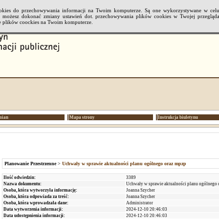
cookies do przechowywania informacji na Twoim komputerze. Są one wykorzystywane w cel
li możesz dokonać zmiany ustawień dot. przechowywania plików cookies w Twojej przeglądar
 plików coockies na Twoim komputerze.
mian
Mapa strony
Instrukcja biuletynu
Planowanie Przestrzenne
>
Uchwały w sprawie aktualności planu ogólnego oraz mpzp
Ilość odwiedzin:
3389
Nazwa dokumentu:
Uchwały w sprawie aktualności planu ogólnego 
Osoba, która wytworzyła informację:
Joanna Szycher
Osoba, która odpowiada za treść:
Joanna Szycher
Osoba, która wprowadzała dane:
Administrator
Data wytworzenia informacji:
2024-12-10 20:46:03
Data udostępnienia informacji:
2024-12-10 20:46:03