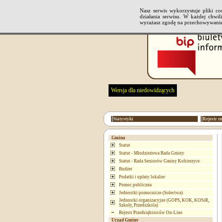
Nasz serwis wykorzystuje pliki 
działania serwisu. W każdej chwi
wyrażasz zgodę na przechowywanie
Wersja dla niedowidzących
Statystyki
Rejestr z
Gmina
Statut
Statut - Młodzieżowa Rada Gminy
Statut - Rada Seniorów Gminy Kobierzyce
Budżet
Podatki i opłaty lokalne
Pomoc publiczna
Jednostki pomocnicze (Sołectwa)
Jednostki organizacyjne (GOPS, KOK, KOSiR,
Szkoły, Przedszkola)
Rejestr Przedsiębiorców On-Line
Urząd Gminy