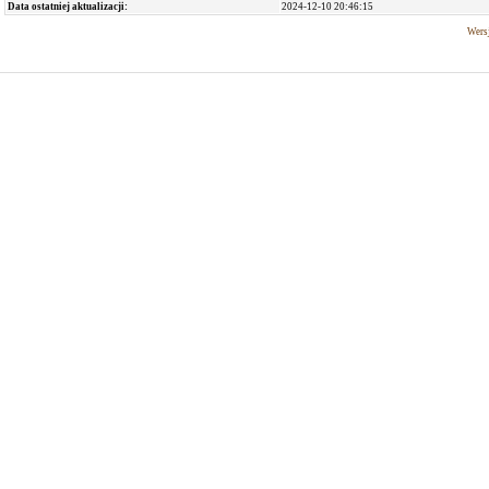
Data ostatniej aktualizacji:
2024-12-10 20:46:15
Wersj