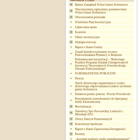
Informacje Urzędu
Rejestr Zarządzeń Wójta Gminy Kobierzyce
Obwieszczenia, ogłoszenia, postanowienia
Wójta Gminy Kobierzyce
Obwieszczenia pozostałe
Wieloletni Plan Inwestycyjny
Załatwianie spraw
Kontrole
Oferty inwestycyjne
Strategia rozwoju
Raport o Stanie Gminy
Zespół Interdyscyplinarny na rzecz
Przeciwdziałania Przemocy w Rodzinie
Podsumowanie konsultacji - "Roboczego
Projektu Programu Działań Zintegrowanych
Inwestycji Terytorialnych Wrocławskiego
Obszaru Funkcjonalnego"
ZGROMADZENIA PUBLICZNE
Petycje
Taryfy zbiorowego zaopatrzenia w wodę i
zbiorowego odprowadzania ścieków na terenie
gminy Kobierzyce
Darmowa pomoc prawna - Powiat Wrocławski
Przynależność nieruchomości do Specjalnej
Strefy Ekonomicznej
Rewitalizacja
Narodowy Spis Powszechny Ludności i
Mieszkań 2021
Zbiory Danych Przestrzennych
Konsultacje Społeczne
Raport o Stanie Zapewnienia Dostępności
Protesty
„Asystent osobisty osoby niepełnosprawnej”