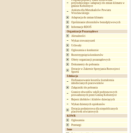
Program poprawy stanu środowiska
przyrodniczego i adaptacji do zmian klimatu w
gminie Kobierzyce
Ankieta dla Mieszkańców Powiatu
Wrocławskiego
Adaptacja do zmian klimatu
Opróżnianie zbiorników bezodpływowych
Informacje RDOŚ
Organizacje Pozarządowe
Aktualności
Wykaz stowarzyszeń
Uchwały
Ogłoszenia o konkursie
Rozstrzygnięcia konkursów
Oferty organizacji pozarządowych
Dokumenty do pobrania
Dotacje w Zakresie Sprzyjania Rozwojowi
Sportu
Edukacja
Dofinansowanie kosztów kształcenia
młodocianych pracowników
Załączniki do pobrania
Granice obwodów szkół podstawowych
prowadzonych przez Gminę Kobierzyce
Rejestr żłobków i klubów dziecięcych
Wykaz dziennych opiekunów
Dotacja podmiotowa dla niepublicznych
placówek oświatowych
KOWR
Ogłoszenia
Przetargi
Inne