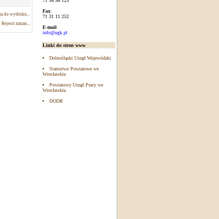
71 36 98 125
Fax
:
a do wydruku...
71 31 11 252
Rejestr zmian...
E-mail
info@ugk.pl
Linki do stron www
Dolnośląski Urząd Wojewódzki
Starostwo Powiatowe we
Wrocławkiu
Powiatowy Urząd Pracy we
Wrocławkiu
DODR