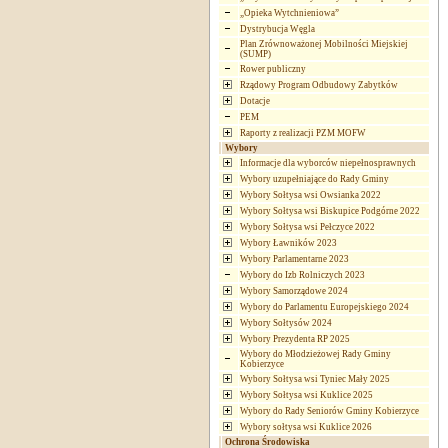
„Opieka Wytchnieniowa”
Dystrybucja Węgla
Plan Zrównoważonej Mobilności Miejskiej
(SUMP)
Rower publiczny
Rządowy Program Odbudowy Zabytków
Dotacje
PEM
Raporty z realizacji PZM MOFW
Wybory
Informacje dla wyborców niepełnosprawnych
Wybory uzupełniające do Rady Gminy
Wybory Sołtysa wsi Owsianka 2022
Wybory Sołtysa wsi Biskupice Podgórne 2022
Wybory Sołtysa wsi Pełczyce 2022
Wybory Ławników 2023
Wybory Parlamentarne 2023
Wybory do Izb Rolniczych 2023
Wybory Samorządowe 2024
Wybory do Parlamentu Europejskiego 2024
Wybory Sołtysów 2024
Wybory Prezydenta RP 2025
Wybory do Młodzieżowej Rady Gminy
Kobierzyce
Wybory Sołtysa wsi Tyniec Mały 2025
Wybory Sołtysa wsi Kuklice 2025
Wybory do Rady Seniorów Gminy Kobierzyce
Wybory sołtysa wsi Kuklice 2026
Ochrona Środowiska