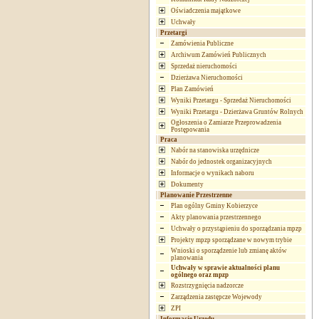
Oświadczenia majątkowe
Uchwały
Przetargi
Zamówienia Publiczne
Archiwum Zamówień Publicznych
Sprzedaż nieruchomości
Dzierżawa Nieruchomości
Plan Zamówień
Wyniki Przetargu - Sprzedaż Nieruchomości
Wyniki Przetargu - Dzierżawa Gruntów Rolnych
Ogłoszenia o Zamiarze Przeprowadzenia
Postępowania
Praca
Nabór na stanowiska urzędnicze
Nabór do jednostek organizacyjnych
Informacje o wynikach naboru
Dokumenty
Planowanie Przestrzenne
Plan ogólny Gminy Kobierzyce
Akty planowania przestrzennego
Uchwały o przystąpieniu do sporządzania mpzp
Projekty mpzp sporządzane w nowym trybie
Wnioski o sporządzenie lub zmianę aktów
planowania
Uchwały w sprawie aktualności planu
ogólnego oraz mpzp
Rozstrzygnięcia nadzorcze
Zarządzenia zastępcze Wojewody
ZPI