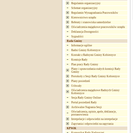
Regulamin organizacyjny
Schemat organizacyjny
Regulamin Wynagradzania Pracowników
Kierownictwo urzędu
Referaty i stanowiska samodzielne
Oświadczenia majątkowe pracowników urzędu
Deklaracja Dostępności
Sygnaliści
Rada Gminy
Informacje ogólne
Radni Gminy Kobierzyce
Kontakt z Radnymi Gminy Kobierzyce
Komisje Rady
Plan pracy Rady Gminy
Plany i sprawozdania stałych komisji Rady
Gminy
Protokoły z Sesji Rady Gminy Kobierzyce
Plany posiedzeń
Uchwały
Oświadczenia majątkowe Radnych Gminy
Kobierzyce
Sesja Rady Gminy Online
Portal posiedzeń Rady
Archiwalne Nagrania Sesji
Oświadczenia, opinie, apele, deklaracje,
postanowienia
Interpelacje i odpowiedzi na interpelacje
Zapytania i odpowiedzi na zapytania
KPWiK
Komunikat Rady Nadzorczej