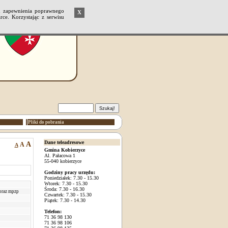
u zapewnienia poprawnego
X
ce. Korzystając z serwisu
Pliki do pobrania
Dane teleadresowe
A
A
A
Gmina Kobierzyce
Al. Pałacowa 1
55-040 kobierzyce
Godziny pracy urzędu:
Poniedziałek: 7.30 - 15.30
Wtorek: 7.30 - 15.30
Środa: 7.30 - 16.30
oraz mpzp
Czwartek: 7.30 - 15.30
Piątek: 7.30 - 14.30
Telefon:
71 36 98 130
71 36 98 106