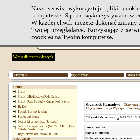
Nasz serwis wykorzystuje pliki cook
komputerze. Są one wykorzystywane w ce
W każdej chwili możesz dokonać zmiany u
Twojej przeglądarce. Korzystając z ser
coockies na Twoim komputerze.
Wersja dla niedowidzących
Statystyki
Rejestr zmian
Mapa str
Gmina
Statut
Statut - Młodzieżowa Rada Gminy
Statut - Rada Seniorów Gminy Kobierzyce
Organizacje Pozarządowe
>
Oferty organ
Budżet
Międzynarodowego Wyścigu Kolarskiego
Podatki i opłaty lokalne
Pomoc publiczna
Załączniki do pobrania:
2024-03-21 09:3
Jednostki pomocnicze (Sołectwa)
Jednostki organizacyjne (GOPS, KOK, KOSiR,
Ilość odwiedzin:
Szkoły, Przedszkola)
Nazwa dokumentu:
Rejestr Przedsiębiorców On-Line
Osoba, która wytworzyła informację:
Urząd Gminy