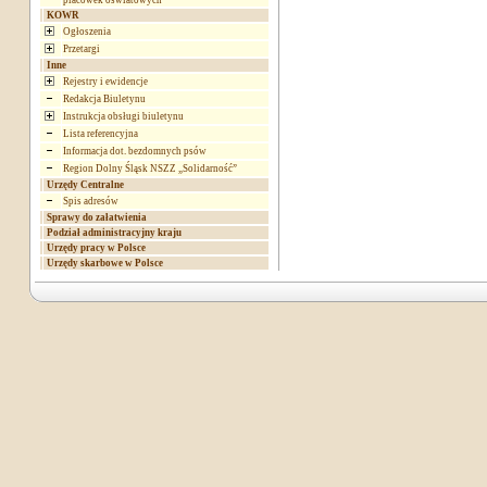
placówek oświatowych
KOWR
Ogłoszenia
Przetargi
Inne
Rejestry i ewidencje
Redakcja Biuletynu
Instrukcja obsługi biuletynu
Lista referencyjna
Informacja dot. bezdomnych psów
Region Dolny Śląsk NSZZ „Solidarność”
Urzędy Centralne
Spis adresów
Sprawy do załatwienia
Podział administracyjny kraju
Urzędy pracy w Polsce
Urzędy skarbowe w Polsce