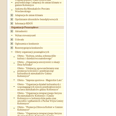
Program poprawy stanu środowiska
przyrodniczego i adaptacji do zmian klimatu w
gminie Kobierzyce
Ankieta dla Mieszkańców Powiatu
Wrocławskiego
Adaptacja do zmian klimatu
Opróżnianie zbiorników bezodpływowych
Informacje RDOŚ
Organizacje Pozarządowe
Aktualności
Wykaz stowarzyszeń
Uchwały
Ogłoszenia o konkursie
Rozstrzygnięcia konkursów
Oferty organizacji pozarządowych
Oferta - "Kultura, sztuka, ochrona dóbr
kultury i dziedzictwa narodowego"
Oferta - „Organizacja uroczystości z okazji
Dnia Sybiraka”
Oferta - "Edukacja, upowszechnianie oraz
promocja twórczości i przedsięwzięć
kulturalnych mieszkańców Gminy
Kobierzyce”
Oferta - "Impreza sportowa - Magnickie Lato"
Oferta - "Organizacja działań kulturalnych i
wspomagających rozwój przedsiębiorczości
na rzecz mieszkańców gminy Kobierzyce"
Oferta - "Organizacja integracyjnego festynu
dla mieszkańców Kobierzyc i Gminy
Kobierzyce w kobierzyckim parku oraz
zawodów wędkarskich o Puchar Wójta Gminy
Kobierzyce"
Oferta - "Promocja Zdrowia Kobiet w Gminie
Kobierzyce”
Oferta - "Organizacja integracyjnego festynu