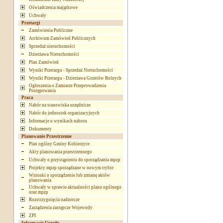
Oświadczenia majątkowe
Uchwały
Przetargi
Zamówienia Publiczne
Archiwum Zamówień Publicznych
Sprzedaż nieruchomości
Dzierżawa Nieruchomości
Plan Zamówień
Wyniki Przetargu - Sprzedaż Nieruchomości
Wyniki Przetargu - Dzierżawa Gruntów Rolnych
Ogłoszenia o Zamiarze Przeprowadzenia
Postępowania
Praca
Nabór na stanowiska urzędnicze
Nabór do jednostek organizacyjnych
Informacje o wynikach naboru
Dokumenty
Planowanie Przestrzenne
Plan ogólny Gminy Kobierzyce
Akty planowania przestrzennego
Uchwały o przystąpieniu do sporządzania mpzp
Projekty mpzp sporządzane w nowym trybie
Wnioski o sporządzenie lub zmianę aktów
planowania
Uchwały w sprawie aktualności planu ogólnego
oraz mpzp
Rozstrzygnięcia nadzorcze
Zarządzenia zastępcze Wojewody
ZPI