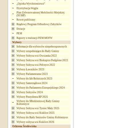
„Opieka Wytchnieniowa”
Dystrybucja Węgla
Plan Zrównoważonej Mobilności Miejskiej
(SUMP)
Rower publiczny
Rządowy Program Odbudowy Zabytków
Dotacje
PEM
Raporty z realizacji PZM MOFW
Wybory
Informacje dla wyborców niepełnosprawnych
Wybory uzupełniające do Rady Gminy
Wybory Sołtysa wsi Owsianka 2022
Wybory Sołtysa wsi Biskupice Podgórne 2022
Wybory Sołtysa wsi Pełczyce 2022
Wybory Ławników 2023
Wybory Parlamentarne 2023
Wybory do Izb Rolniczych 2023
Wybory Samorządowe 2024
Wybory do Parlamentu Europejskiego 2024
Wybory Sołtysów 2024
Wybory Prezydenta RP 2025
Wybory do Młodzieżowej Rady Gminy
Kobierzyce
Wybory Sołtysa wsi Tyniec Mały 2025
Wybory Sołtysa wsi Kuklice 2025
Wybory do Rady Seniorów Gminy Kobierzyce
Wybory sołtysa wsi Kuklice 2026
Ochrona Środowiska