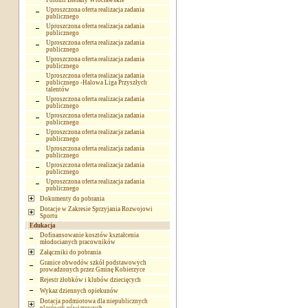
Polonii Bielany Wrocławskie
Uproszczona oferta realizacja zadania
publicznego
Uproszczona oferta realizacja zadania
publicznego
Uproszczona oferta realizacja zadania
publicznego
Uproszczona oferta realizacja zadania
publicznego
Uproszczona oferta realizacja zadania
publicznego -Halowa Liga Przyszłych
talentów
Uproszczona oferta realizacja zadania
publicznego
Uproszczona oferta realizacja zadania
publicznego
Uproszczona oferta realizacja zadania
publicznego
Uproszczona oferta realizacja zadania
publicznego
Uproszczona oferta realizacja zadania
publicznego
Uproszczona oferta realizacja zadania
publicznego
Dokumenty do pobrania
Dotacje w Zakresie Sprzyjania Rozwojowi
Sportu
Edukacja
Dofinansowanie kosztów kształcenia
młodocianych pracowników
Załączniki do pobrania
Granice obwodów szkół podstawowych
prowadzonych przez Gminę Kobierzyce
Rejestr żłobków i klubów dziecięcych
Wykaz dziennych opiekunów
Dotacja podmiotowa dla niepublicznych