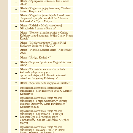
Oferta - "Zgrupowanie Karate - Jarosławiec
2024"
Oferta - "Organizacja gry terenowej "Śladami
historii Krzyżowic"
Oferta - "Organizacja turnieju bokserskiego
dla początkujących zawodników " Sobota
Bokserska" w Tyńcu Małym
Oferta - "Udział w Międzynarodowej
Olimpiadzie Extrem w Katarze"
Oferta - "Koncert dla mieszkańców Gminy
Kobierzyce pod patronem Wójta Gminy Piotra
Kopcia"
Oferta - "Międzynarodowy Turniej Piłki
Siatkowej Juniorek EWL CUP"
Oferta - "Piano & Concert Series - Kobierzyce
2025"
Oferta - "Święto Kwiatów"
Oferta - "Impreza Sportowa - Magnickie Lato
2025"
Oferta - "Uczestnictwo w wydarzeniach
kulturalnych promujących i
upowszechniających kulturę i twórczość
mieszkańców gminy Kobierzyce"
Oferta - "Spotkanie edukacyjno-kulturalne"
Uproszczona oferta realizacji zadania
publicznego - Start Harcerski 2025 w Gminie
Kobierzyce
Uproszczona oferta realizacja zadania
publicznego - I Międzynarodowy Turniej
Piłkarski Oldboyów Gmin Partnerskich
Kobierzyce 2025
Uproszczona oferta realizacja zadania
publicznego - Organizacja II Turnieju
Bokserskiego dla Początkujących
Zawodników "Sobota Bokserska" w Tyńcu
Małym
Uproszczona oferta realizacja zadania
publicznego - Halowy Turniej Piłkarski