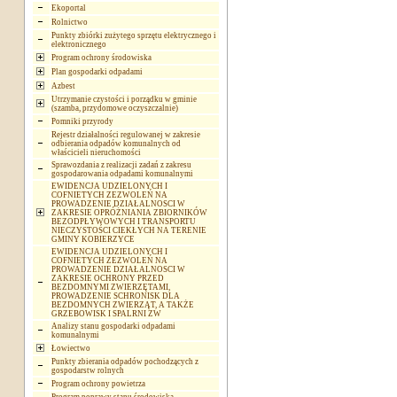
Ekoportal
Rolnictwo
Punkty zbiórki zużytego sprzętu elektrycznego i
elektronicznego
Program ochrony środowiska
Plan gospodarki odpadami
Azbest
Utrzymanie czystości i porządku w gminie
(szamba, przydomowe oczyszczalnie)
Pomniki przyrody
Rejestr działalności regulowanej w zakresie
odbierania odpadów komunalnych od
właścicieli nieruchomości
Sprawozdania z realizacji zadań z zakresu
gospodarowania odpadami komunalnymi
EWIDENCJA UDZIELONYCH I
COFNIETYCH ZEZWOLEŃ NA
PROWADZENIE DZIAŁALNOSCI W
ZAKRESIE OPRÓŻNIANIA ZBIORNIKÓW
BEZODPŁYWOWYCH I TRANSPORTU
NIECZYSTOŚCI CIEKŁYCH NA TERENIE
GMINY KOBIERZYCE
EWIDENCJA UDZIELONYCH I
COFNIETYCH ZEZWOLEŃ NA
PROWADZENIE DZIAŁALNOSCI W
ZAKRESIE OCHRONY PRZED
BEZDOMNYMI ZWIERZĘTAMI,
PROWADZENIE SCHRONISK DLA
BEZDOMNYCH ZWIERZĄT, A TAKŻE
GRZEBOWISK I SPALRNI ZW
Analizy stanu gospodarki odpadami
komunalnymi
Łowiectwo
Punkty zbierania odpadów pochodzących z
gospodarstw rolnych
Program ochrony powietrza