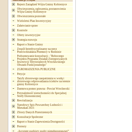
Informacje Urzędu
Rejestr Zarządzeń Wójta Gminy Kobierzyce
Obwieszczenia, ogłoszenia, postanowienia
Wójta Gminy Kobierzyce
Obwieszczenia pozostałe
Wieloletni Plan Inwestycyjny
Załatwianie spraw
Kontrole
Oferty inwestycyjne
Strategia rozwoju
Raport o Stanie Gminy
Zespół Interdyscyplinarny na rzecz
Przeciwdziałania Przemocy w Rodzinie
Podsumowanie konsultacji - "Roboczego
Projektu Programu Działań Zintegrowanych
Inwestycji Terytorialnych Wrocławskiego
Obszaru Funkcjonalnego"
ZGROMADZENIA PUBLICZNE
Petycje
Taryfy zbiorowego zaopatrzenia w wodę i
zbiorowego odprowadzania ścieków na terenie
gminy Kobierzyce
Darmowa pomoc prawna - Powiat Wrocławski
Przynależność nieruchomości do Specjalnej
Strefy Ekonomicznej
Rewitalizacja
Narodowy Spis Powszechny Ludności i
Mieszkań 2021
Zbiory Danych Przestrzennych
Konsultacje Społeczne
Raport o Stanie Zapewnienia Dostępności
Protesty
„Asystent osobisty osoby niepełnosprawnej”