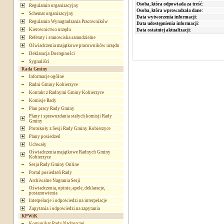
Osoba, która odpowiada za treść:
Regulamin organizacyjny
Osoba, która wprowadzała dane:
Schemat organizacyjny
Data wytworzenia informacji:
Regulamin Wynagradzania Pracowników
Data udostępnienia informacji:
Kierownictwo urzędu
Data ostatniej aktualizacji:
Referaty i stanowiska samodzielne
Oświadczenia majątkowe pracowników urzędu
Deklaracja Dostępności
Sygnaliści
Rada Gminy
Informacje ogólne
Radni Gminy Kobierzyce
Kontakt z Radnymi Gminy Kobierzyce
Komisje Rady
Plan pracy Rady Gminy
Plany i sprawozdania stałych komisji Rady
Gminy
Protokoły z Sesji Rady Gminy Kobierzyce
Plany posiedzeń
Uchwały
Oświadczenia majątkowe Radnych Gminy
Kobierzyce
Sesja Rady Gminy Online
Portal posiedzeń Rady
Archiwalne Nagrania Sesji
Oświadczenia, opinie, apele, deklaracje,
postanowienia
Interpelacje i odpowiedzi na interpelacje
Zapytania i odpowiedzi na zapytania
KPWiK
Komunikat Rady Nadzorczej