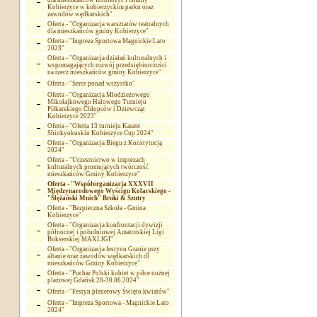
dla mieszkańców Kobierzyc i Gminy
Kobierzyce w kobierzyckim parku oraz
zawodów wędkarskich"
Oferta - "Organizacja warsztatów teatralnych
dla mieszkańców gminy Kobierzyce"
Oferta - "Impreza Sportowa Magnickie Lato
2023"
Oferta - "Organizacja działań kulturalnych i
wspomagających rozwój przedsiębiorczości
na rzecz mieszkańców gminy Kobierzyce"
Oferta - "Serce ponad wszystko"
Oferta - "Organizacja Młodzieżowego
Mikołajkowego Halowego Turnieju
Piłkarskiego Chłopców i Dziewcząt
Kobierzyce 2023"
Oferta - "Oferta 13 turnieju Karate
Shinkyokuskin Kobierzyce Cup 2024"
Oferta - "Organizacja Biegu z Konstytucją
2024"
Oferta - "Uczestnictwo w imprezach
kulturalnych promujących twórczość
mieszkańców Gminy Kobierzyce"
Oferta - "Współorganizacja XXXVII
Międzynarodowego Wyścigu Kolarskiego -
"Ślężański Mnich" Bruki & Szutry
Oferta - "Bezpieczna Szkoła - Gmina
Kobierzyce"
Oferta - "Organizacja konfrontacji dywizji
północnej i południowej Amatorskiej Ligi
Bokserskiej MAXLIGI"
Oferta - "Organizacja festynu Granie przy
altanie oraz zawodów wędkarskich dl
mieszkańców Gminy Kobierzyce"
Oferta - "Puchar Polski kobiet w piłce nożnej
plażowej Gdańsk 28-30.06.2024"
Oferta - "Festyn plenerowy Święto kwiatów"
Oferta - "Impreza Sportowa - Magnickie Lato
2024"