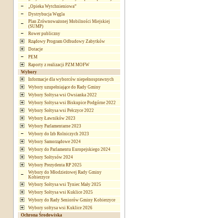
„Opieka Wytchnieniowa”
Dystrybucja Węgla
Plan Zrównoważonej Mobilności Miejskiej
(SUMP)
Rower publiczny
Rządowy Program Odbudowy Zabytków
Dotacje
PEM
Raporty z realizacji PZM MOFW
Wybory
Informacje dla wyborców niepełnosprawnych
Wybory uzupełniające do Rady Gminy
Wybory Sołtysa wsi Owsianka 2022
Wybory Sołtysa wsi Biskupice Podgórne 2022
Wybory Sołtysa wsi Pełczyce 2022
Wybory Ławników 2023
Wybory Parlamentarne 2023
Wybory do Izb Rolniczych 2023
Wybory Samorządowe 2024
Wybory do Parlamentu Europejskiego 2024
Wybory Sołtysów 2024
Wybory Prezydenta RP 2025
Wybory do Młodzieżowej Rady Gminy
Kobierzyce
Wybory Sołtysa wsi Tyniec Mały 2025
Wybory Sołtysa wsi Kuklice 2025
Wybory do Rady Seniorów Gminy Kobierzyce
Wybory sołtysa wsi Kuklice 2026
Ochrona Środowiska