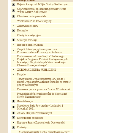
Informacje Urzędu
Rejestr Zarządzeń Wójta Gminy Kobierzyce
Obwieszczenia, ogłoszenia, postanowienia
Wójta Gminy Kobierzyce
Obwieszczenia pozostałe
Wieloletni Plan Inwestycyjny
Załatwianie spraw
Kontrole
Oferty inwestycyjne
Strategia rozwoju
Raport o Stanie Gminy
Zespół Interdyscyplinarny na rzecz
Przeciwdziałania Przemocy w Rodzinie
Podsumowanie konsultacji - "Roboczego
Projektu Programu Działań Zintegrowanych
Inwestycji Terytorialnych Wrocławskiego
Obszaru Funkcjonalnego"
ZGROMADZENIA PUBLICZNE
Petycje
Taryfy zbiorowego zaopatrzenia w wodę i
zbiorowego odprowadzania ścieków na terenie
gminy Kobierzyce
Darmowa pomoc prawna - Powiat Wrocławski
Przynależność nieruchomości do Specjalnej
Strefy Ekonomicznej
Rewitalizacja
Narodowy Spis Powszechny Ludności i
Mieszkań 2021
Zbiory Danych Przestrzennych
Konsultacje Społeczne
Raport o Stanie Zapewnienia Dostępności
Protesty
„Asystent osobisty osoby niepełnosprawnej”