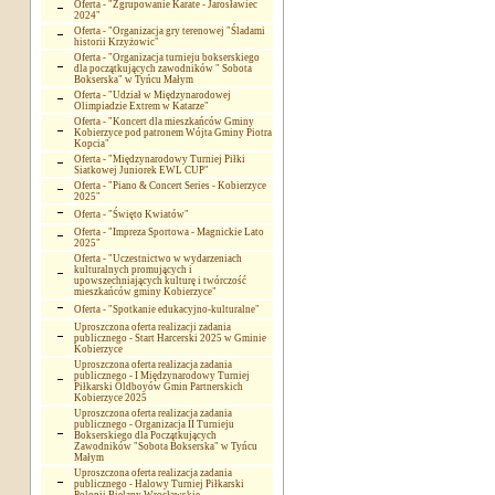
Oferta - "Zgrupowanie Karate - Jarosławiec
2024"
Oferta - "Organizacja gry terenowej "Śladami
historii Krzyżowic"
Oferta - "Organizacja turnieju bokserskiego
dla początkujących zawodników " Sobota
Bokserska" w Tyńcu Małym
Oferta - "Udział w Międzynarodowej
Olimpiadzie Extrem w Katarze"
Oferta - "Koncert dla mieszkańców Gminy
Kobierzyce pod patronem Wójta Gminy Piotra
Kopcia"
Oferta - "Międzynarodowy Turniej Piłki
Siatkowej Juniorek EWL CUP"
Oferta - "Piano & Concert Series - Kobierzyce
2025"
Oferta - "Święto Kwiatów"
Oferta - "Impreza Sportowa - Magnickie Lato
2025"
Oferta - "Uczestnictwo w wydarzeniach
kulturalnych promujących i
upowszechniających kulturę i twórczość
mieszkańców gminy Kobierzyce"
Oferta - "Spotkanie edukacyjno-kulturalne"
Uproszczona oferta realizacji zadania
publicznego - Start Harcerski 2025 w Gminie
Kobierzyce
Uproszczona oferta realizacja zadania
publicznego - I Międzynarodowy Turniej
Piłkarski Oldboyów Gmin Partnerskich
Kobierzyce 2025
Uproszczona oferta realizacja zadania
publicznego - Organizacja II Turnieju
Bokserskiego dla Początkujących
Zawodników "Sobota Bokserska" w Tyńcu
Małym
Uproszczona oferta realizacja zadania
publicznego - Halowy Turniej Piłkarski