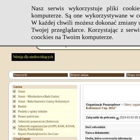
Nasz serwis wykorzystuje pliki cook
komputerze. Są one wykorzystywane w ce
W każdej chwili możesz dokonać zmiany u
Twojej przeglądarce. Korzystając z ser
coockies na Twoim komputerze.
Wersja dla niedowidzących
Statystyki
Rejestr zmian
Mapa str
Gmina
Statut
Statut - Młodzieżowa Rada Gminy
Statut - Rada Seniorów Gminy Kobierzyce
Organizacje Pozarządowe
>
Oferty organ
Budżet
Kobierzyce Cup 2024"
Podatki i opłaty lokalne
Pomoc publiczna
Załączniki do pobrania:
2024-03-01 09:1
Jednostki pomocnicze (Sołectwa)
Jednostki organizacyjne (GOPS, KOK, KOSiR,
Ilość odwiedzin:
Szkoły, Przedszkola)
Nazwa dokumentu:
Rejestr Przedsiębiorców On-Line
Osoba, która wytworzyła informację:
Urząd Gminy