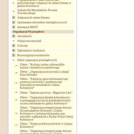
Program poprawy stanu środowiska
przyrodniczego i adaptacji do zmian klimatu w
gminie Kobierzyce
Ankieta dla Mieszkańców Powiatu
Wrocławskiego
Adaptacja do zmian klimatu
Opróżnianie zbiorników bezodpływowych
Informacje RDOŚ
Organizacje Pozarządowe
Aktualności
Wykaz stowarzyszeń
Uchwały
Ogłoszenia o konkursie
Rozstrzygnięcia konkursów
Oferty organizacji pozarządowych
Oferta - "Kultura, sztuka, ochrona dóbr
kultury i dziedzictwa narodowego"
Oferta - „Organizacja uroczystości z okazji
Dnia Sybiraka”
Oferta - "Edukacja, upowszechnianie oraz
promocja twórczości i przedsięwzięć
kulturalnych mieszkańców Gminy
Kobierzyce”
Oferta - "Impreza sportowa - Magnickie Lato"
Oferta - "Organizacja działań kulturalnych i
wspomagających rozwój przedsiębiorczości
na rzecz mieszkańców gminy Kobierzyce"
Oferta - "Organizacja integracyjnego festynu
dla mieszkańców Kobierzyc i Gminy
Kobierzyce w kobierzyckim parku oraz
zawodów wędkarskich o Puchar Wójta Gminy
Kobierzyce"
Oferta - "Promocja Zdrowia Kobiet w Gminie
Kobierzyce”
Oferta - "Organizacja integracyjnego festynu