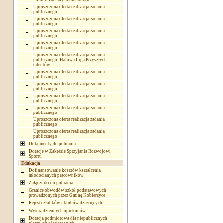
Polonii Bielany Wrocławskie
Uproszczona oferta realizacja zadania
publicznego
Uproszczona oferta realizacja zadania
publicznego
Uproszczona oferta realizacja zadania
publicznego
Uproszczona oferta realizacja zadania
publicznego
Uproszczona oferta realizacja zadania
publicznego -Halowa Liga Przyszłych
talentów
Uproszczona oferta realizacja zadania
publicznego
Uproszczona oferta realizacja zadania
publicznego
Uproszczona oferta realizacja zadania
publicznego
Uproszczona oferta realizacja zadania
publicznego
Uproszczona oferta realizacja zadania
publicznego
Uproszczona oferta realizacja zadania
publicznego
Dokumenty do pobrania
Dotacje w Zakresie Sprzyjania Rozwojowi
Sportu
Edukacja
Dofinansowanie kosztów kształcenia
młodocianych pracowników
Załączniki do pobrania
Granice obwodów szkół podstawowych
prowadzonych przez Gminę Kobierzyce
Rejestr żłobków i klubów dziecięcych
Wykaz dziennych opiekunów
Dotacja podmiotowa dla niepublicznych