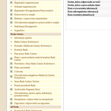
Osoba, która odpowiada za treść:
Regulamin organizacyjny
Osoba, która wprowadzała dane:
Schemat organizacyjny
Data wytworzenia informacji:
Regulamin Wynagradzania Pracowników
Data udostępnienia informacji:
Kierownictwo urzędu
Data ostatniej aktualizacji:
Referaty i stanowiska samodzielne
Oświadczenia majątkowe pracowników urzędu
Deklaracja Dostępności
Sygnaliści
Rada Gminy
Informacje ogólne
Radni Gminy Kobierzyce
Kontakt z Radnymi Gminy Kobierzyce
Komisje Rady
Plan pracy Rady Gminy
Plany i sprawozdania stałych komisji Rady
Gminy
Protokoły z Sesji Rady Gminy Kobierzyce
Plany posiedzeń
Uchwały
Oświadczenia majątkowe Radnych Gminy
Kobierzyce
Sesja Rady Gminy Online
Portal posiedzeń Rady
Archiwalne Nagrania Sesji
Oświadczenia, opinie, apele, deklaracje,
postanowienia
Interpelacje i odpowiedzi na interpelacje
Zapytania i odpowiedzi na zapytania
KPWiK
Komunikat Rady Nadzorczej