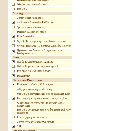
Oświadczenia majątkowe
Uchwały
Przetargi
Zamówienia Publiczne
Archiwum Zamówień Publicznych
Sprzedaż nieruchomości
Dzierżawa Nieruchomości
Plan Zamówień
Wyniki Przetargu - Sprzedaż Nieruchomości
Wyniki Przetargu - Dzierżawa Gruntów Rolnych
Ogłoszenia o Zamiarze Przeprowadzenia
Postępowania
Praca
Nabór na stanowiska urzędnicze
Nabór do jednostek organizacyjnych
Informacje o wynikach naboru
Dokumenty
Planowanie Przestrzenne
Plan ogólny Gminy Kobierzyce
Akty planowania przestrzennego
Uchwały o przystąpieniu do sporządzania mpzp
Projekty mpzp sporządzane w nowym trybie
Wnioski o sporządzenie lub zmianę aktów
planowania
Uchwały w sprawie aktualności planu ogólnego
oraz mpzp
Rozstrzygnięcia nadzorcze
Zarządzenia zastępcze Wojewody
ZPI