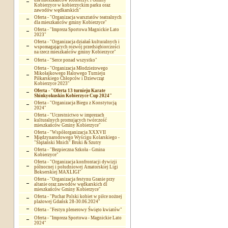
dla mieszkańców Kobierzyc i Gminy
Kobierzyce w kobierzyckim parku oraz
zawodów wędkarskich"
Oferta - "Organizacja warsztatów teatralnych
dla mieszkańców gminy Kobierzyce"
Oferta - "Impreza Sportowa Magnickie Lato
2023"
Oferta - "Organizacja działań kulturalnych i
wspomagających rozwój przedsiębiorczości
na rzecz mieszkańców gminy Kobierzyce"
Oferta - "Serce ponad wszystko"
Oferta - "Organizacja Młodzieżowego
Mikołajkowego Halowego Turnieju
Piłkarskiego Chłopców i Dziewcząt
Kobierzyce 2023"
Oferta - "Oferta 13 turnieju Karate
Shinkyokuskin Kobierzyce Cup 2024"
Oferta - "Organizacja Biegu z Konstytucją
2024"
Oferta - "Uczestnictwo w imprezach
kulturalnych promujących twórczość
mieszkańców Gminy Kobierzyce"
Oferta - "Współorganizacja XXXVII
Międzynarodowego Wyścigu Kolarskiego -
"Ślężański Mnich" Bruki & Szutry
Oferta - "Bezpieczna Szkoła - Gmina
Kobierzyce"
Oferta - "Organizacja konfrontacji dywizji
północnej i południowej Amatorskiej Ligi
Bokserskiej MAXLIGI"
Oferta - "Organizacja festynu Granie przy
altanie oraz zawodów wędkarskich dl
mieszkańców Gminy Kobierzyce"
Oferta - "Puchar Polski kobiet w piłce nożnej
plażowej Gdańsk 28-30.06.2024"
Oferta - "Festyn plenerowy Święto kwiatów"
Oferta - "Impreza Sportowa - Magnickie Lato
2024"