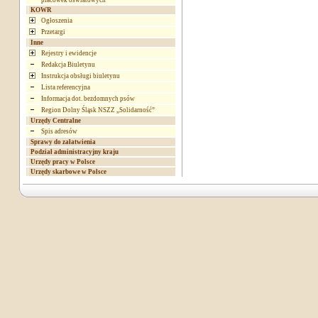
placówek oświatowych
KOWR
Ogłoszenia
Przetargi
Inne
Rejestry i ewidencje
Redakcja Biuletynu
Instrukcja obsługi biuletynu
Lista referencyjna
Informacja dot. bezdomnych psów
Region Dolny Śląsk NSZZ „Solidarność”
Urzędy Centralne
Spis adresów
Sprawy do załatwienia
Podział administracyjny kraju
Urzędy pracy w Polsce
Urzędy skarbowe w Polsce