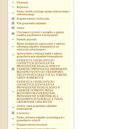
Ekoportal
Rolnictwo
Punkty zbiórki zużytego sprzętu elektrycznego i
elektronicznego
Program ochrony środowiska
Plan gospodarki odpadami
Azbest
Utrzymanie czystości i porządku w gminie
(szamba, przydomowe oczyszczalnie)
Pomniki przyrody
Rejestr działalności regulowanej w zakresie
odbierania odpadów komunalnych od
właścicieli nieruchomości
Sprawozdania z realizacji zadań z zakresu
gospodarowania odpadami komunalnymi
EWIDENCJA UDZIELONYCH I
COFNIETYCH ZEZWOLEŃ NA
PROWADZENIE DZIAŁALNOSCI W
ZAKRESIE OPRÓŻNIANIA ZBIORNIKÓW
BEZODPŁYWOWYCH I TRANSPORTU
NIECZYSTOŚCI CIEKŁYCH NA TERENIE
GMINY KOBIERZYCE
EWIDENCJA UDZIELONYCH I
COFNIETYCH ZEZWOLEŃ NA
PROWADZENIE DZIAŁALNOSCI W
ZAKRESIE OCHRONY PRZED
BEZDOMNYMI ZWIERZĘTAMI,
PROWADZENIE SCHRONISK DLA
BEZDOMNYCH ZWIERZĄT, A TAKŻE
GRZEBOWISK I SPALRNI ZW
Analizy stanu gospodarki odpadami
komunalnymi
Łowiectwo
Punkty zbierania odpadów pochodzących z
gospodarstw rolnych
Program ochrony powietrza