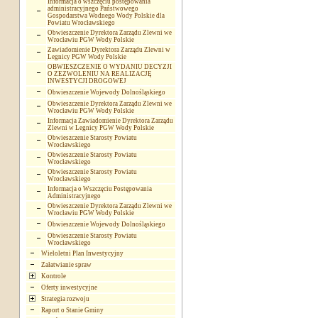
Informacja o wszczęciu postępowania
administracyjnego Państwowego
Gospodarstwa Wodnego Wody Polskie dla
Powiatu Wrocławskiego
Obwieszczenie Dyrektora Zarządu Zlewni we
Wrocławiu PGW Wody Polskie
Zawiadomienie Dyrektora Zarządu Zlewni w
Legnicy PGW Wody Polskie
OBWIESZCZENIE O WYDANIU DECYZJI
O ZEZWOLENIU NA REALIZACJĘ
INWESTYCJI DROGOWEJ
Obwieszczenie Wojewody Dolnośląskiego
Obwieszczenie Dyrektora Zarządu Zlewni we
Wrocławiu PGW Wody Polskie
Informacja Zawiadomienie Dyrektora Zarządu
Zlewni w Legnicy PGW Wody Polskie
Obwieszczenie Starosty Powiatu
Wrocławskiego
Obwieszczenie Starosty Powiatu
Wrocławskiego
Obwieszczenie Starosty Powiatu
Wrocławskiego
Informacja o Wszczęciu Postępowania
Administracyjnego
Obwieszczenie Dyrektora Zarządu Zlewni we
Wrocławiu PGW Wody Polskie
Obwieszczenie Wojewody Dolnośląskiego
Obwieszczenie Starosty Powiatu
Wrocławskiego
Wieloletni Plan Inwestycyjny
Załatwianie spraw
Kontrole
Oferty inwestycyjne
Strategia rozwoju
Raport o Stanie Gminy