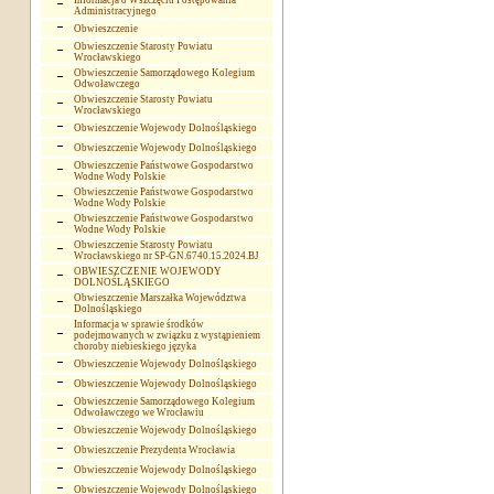
Informacja o Wszczęciu Postępowania
Administracyjnego
Obwieszczenie
Obwieszczenie Starosty Powiatu
Wrocławskiego
Obwieszczenie Samorządowego Kolegium
Odwoławczego
Obwieszczenie Starosty Powiatu
Wrocławskiego
Obwieszczenie Wojewody Dolnośląskiego
Obwieszczenie Wojewody Dolnośląskiego
Obwieszczenie Państwowe Gospodarstwo
Wodne Wody Polskie
Obwieszczenie Państwowe Gospodarstwo
Wodne Wody Polskie
Obwieszczenie Państwowe Gospodarstwo
Wodne Wody Polskie
Obwieszczenie Starosty Powiatu
Wrocławskiego nr SP-GN.6740.15.2024.BJ
OBWIESZCZENIE WOJEWODY
DOLNOŚLĄSKIEGO
Obwieszczenie Marszałka Województwa
Dolnośląskiego
Informacja w sprawie środków
podejmowanych w związku z wystąpieniem
choroby niebieskiego języka
Obwieszczenie Wojewody Dolnośląskiego
Obwieszczenie Wojewody Dolnośląskiego
Obwieszczenie Samorządowego Kolegium
Odwoławczego we Wrocławiu
Obwieszczenie Wojewody Dolnośląskiego
Obwieszczenie Prezydenta Wrocławia
Obwieszczenie Wojewody Dolnośląskiego
Obwieszczenie Wojewody Dolnośląskiego