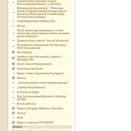
Zespół Interdyscyplinarny na rzecz
Przeciwdziałania Przemocy w Rodzinie
Podsumowanie konsultacji - "Roboczego
Projektu Programu Działań Zintegrowanych
Inwestycji Terytorialnych Wrocławskiego
Obszaru Funkcjonalnego"
ZGROMADZENIA PUBLICZNE
Petycje
Taryfy zbiorowego zaopatrzenia w wodę i
zbiorowego odprowadzania ścieków na terenie
gminy Kobierzyce
Darmowa pomoc prawna - Powiat Wrocławski
Przynależność nieruchomości do Specjalnej
Strefy Ekonomicznej
Rewitalizacja
Narodowy Spis Powszechny Ludności i
Mieszkań 2021
Zbiory Danych Przestrzennych
Konsultacje Społeczne
Raport o Stanie Zapewnienia Dostępności
Protesty
„Asystent osobisty osoby niepełnosprawnej”
„Opieka Wytchnieniowa”
Dystrybucja Węgla
Plan Zrównoważonej Mobilności Miejskiej
(SUMP)
Rower publiczny
Rządowy Program Odbudowy Zabytków
Dotacje
PEM
Raporty z realizacji PZM MOFW
Wybory