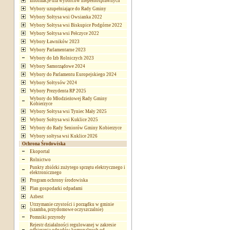
Informacje dla wyborców niepełnosprawnych
Wybory uzupełniające do Rady Gminy
Wybory Sołtysa wsi Owsianka 2022
Wybory Sołtysa wsi Biskupice Podgórne 2022
Wybory Sołtysa wsi Pełczyce 2022
Wybory Ławników 2023
Wybory Parlamentarne 2023
Wybory do Izb Rolniczych 2023
Wybory Samorządowe 2024
Wybory do Parlamentu Europejskiego 2024
Wybory Sołtysów 2024
Wybory Prezydenta RP 2025
Wybory do Młodzieżowej Rady Gminy
Kobierzyce
Wybory Sołtysa wsi Tyniec Mały 2025
Wybory Sołtysa wsi Kuklice 2025
Wybory do Rady Seniorów Gminy Kobierzyce
Wybory sołtysa wsi Kuklice 2026
Ochrona Środowiska
Ekoportal
Rolnictwo
Punkty zbiórki zużytego sprzętu elektrycznego i
elektronicznego
Program ochrony środowiska
Plan gospodarki odpadami
Azbest
Utrzymanie czystości i porządku w gminie
(szamba, przydomowe oczyszczalnie)
Pomniki przyrody
Rejestr działalności regulowanej w zakresie