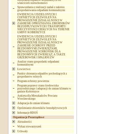
odbierania odpadów komunalnych od
właścicieli nieruchomości
Sprawozdania z realizacji zadań z zakresu
gospodarowania odpadami komunalnymi
EWIDENCJA UDZIELONYCH I
COFNIETYCH ZEZWOLEŃ NA
PROWADZENIE DZIAŁALNOSCI W
ZAKRESIE OPRÓŻNIANIA ZBIORNIKÓW
BEZODPŁYWOWYCH I TRANSPORTU
NIECZYSTOŚCI CIEKŁYCH NA TERENIE
GMINY KOBIERZYCE
EWIDENCJA UDZIELONYCH I
COFNIETYCH ZEZWOLEŃ NA
PROWADZENIE DZIAŁALNOSCI W
ZAKRESIE OCHRONY PRZED
BEZDOMNYMI ZWIERZĘTAMI,
PROWADZENIE SCHRONISK DLA
BEZDOMNYCH ZWIERZĄT, A TAKŻE
GRZEBOWISK I SPALRNI ZW
Analizy stanu gospodarki odpadami
komunalnymi
Łowiectwo
Punkty zbierania odpadów pochodzących z
gospodarstw rolnych
Program ochrony powietrza
Program poprawy stanu środowiska
przyrodniczego i adaptacji do zmian klimatu w
gminie Kobierzyce
Ankieta dla Mieszkańców Powiatu
Wrocławskiego
Adaptacja do zmian klimatu
Opróżnianie zbiorników bezodpływowych
Informacje RDOŚ
Organizacje Pozarządowe
Aktualności
Wykaz stowarzyszeń
Uchwały