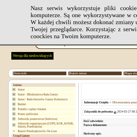
Nasz serwis wykorzystuje pliki cook
komputerze. Są one wykorzystywane w ce
W każdej chwili możesz dokonać zmiany u
Twojej przeglądarce. Korzystając z ser
coockies na Twoim komputerze.
Wersja dla niedowidzących
Statystyki
Rejestr zmian
Mapa str
Gmina
Statut
Statut - Młodzieżowa Rada Gminy
Statut - Rada Seniorów Gminy Kobierzyce
Informacje Urzędu
>
Obwieszczenia pozos
Budżet
Podatki i opłaty lokalne
Załączniki do pobrania:
2024-02-27 08:2
Pomoc publiczna
Jednostki pomocnicze (Sołectwa)
Ilość odwiedzin:
Jednostki organizacyjne (GOPS, KOK, KOSiR,
Nazwa dokumentu:
Szkoły, Przedszkola)
Rejestr Przedsiębiorców On-Line
Skrócony opis:
Urząd Gminy