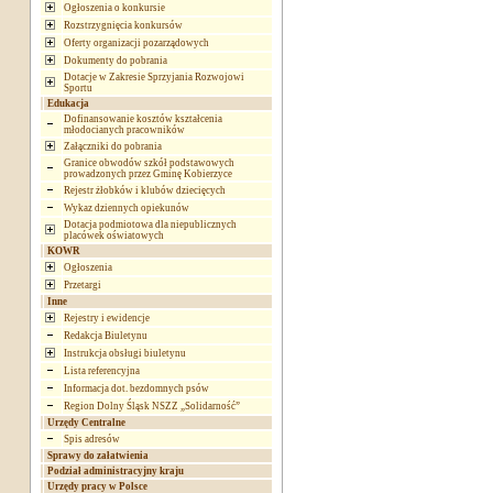
Ogłoszenia o konkursie
Rozstrzygnięcia konkursów
Oferty organizacji pozarządowych
Dokumenty do pobrania
Dotacje w Zakresie Sprzyjania Rozwojowi
Sportu
Edukacja
Dofinansowanie kosztów kształcenia
młodocianych pracowników
Załączniki do pobrania
Granice obwodów szkół podstawowych
prowadzonych przez Gminę Kobierzyce
Rejestr żłobków i klubów dziecięcych
Wykaz dziennych opiekunów
Dotacja podmiotowa dla niepublicznych
placówek oświatowych
KOWR
Ogłoszenia
Przetargi
Inne
Rejestry i ewidencje
Redakcja Biuletynu
Instrukcja obsługi biuletynu
Lista referencyjna
Informacja dot. bezdomnych psów
Region Dolny Śląsk NSZZ „Solidarność”
Urzędy Centralne
Spis adresów
Sprawy do załatwienia
Podział administracyjny kraju
Urzędy pracy w Polsce