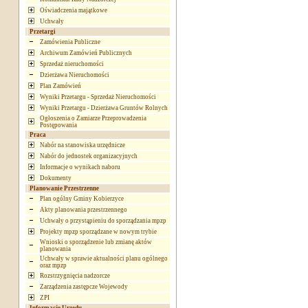
Oświadczenia majątkowe
Uchwały
Przetargi
Zamówienia Publiczne
Archiwum Zamówień Publicznych
Sprzedaż nieruchomości
Dzierżawa Nieruchomości
Plan Zamówień
Wyniki Przetargu - Sprzedaż Nieruchomości
Wyniki Przetargu - Dzierżawa Gruntów Rolnych
Ogłoszenia o Zamiarze Przeprowadzenia
Postępowania
Praca
Nabór na stanowiska urzędnicze
Nabór do jednostek organizacyjnych
Informacje o wynikach naboru
Dokumenty
Planowanie Przestrzenne
Plan ogólny Gminy Kobierzyce
Akty planowania przestrzennego
Uchwały o przystąpieniu do sporządzania mpzp
Projekty mpzp sporządzane w nowym trybie
Wnioski o sporządzenie lub zmianę aktów
planowania
Uchwały w sprawie aktualności planu ogólnego
oraz mpzp
Rozstrzygnięcia nadzorcze
Zarządzenia zastępcze Wojewody
ZPI