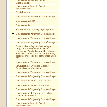
Obwieszczenie Starosty Powiatu
Wrocławskiego
Obwieszczenie Starosty Powiatu
Wrocławskiego
Powiadomienie
Obwieszczenie Wojewody Dolnośląskiego
Obwieszczenie SKO
Obwieszczenie
Zawiadomienie o wszczęciu postępowania
Obwieszczenie Wojewody Dolnośląskiego
Obwieszczenie Wojewody Dolnośląskiego
Obwieszczenie Wojewody Dolnośląskiego
Postanowienie dla przedsięwzięcia pn.:
"Zagospodarowanie terenów MOP
Królikowice Wschód oraz MOP Królikowice
Zachód oraz dowiązanie się projektowanej
drogi ekspresowej S8 do stanu istniejącego
S8".
Obwieszczenie Wojewody Dolnośląskiego
Powiadomienie Dyrektora Ochrony
Środowiska we Wrocławiu
Obwieszczenie Wojewody Dolnośląskiego
Obwieszczenie Wojewody Dolnoslaskiego
Obwieszczenie Ministra Infrastruktury
Obwieszczenie Ministra Infrastruktury
Obwieszczenie Wojewody Dolnośląskiego
Obwieszczenie Regionalnego Dyrektora
Ochrony Środowiska
Obwieszczenie Wojewody Dolnośląskiego
Obwieszczenie Starosty Powiatu
Wrocławskiego