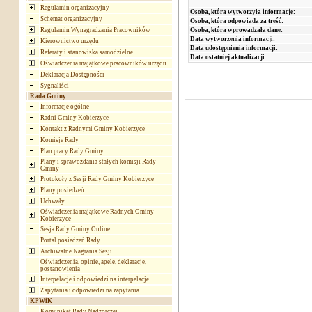
Regulamin organizacyjny
Osoba, która wytworzyła informację:
Schemat organizacyjny
Osoba, która odpowiada za treść:
Osoba, która wprowadzała dane:
Regulamin Wynagradzania Pracowników
Data wytworzenia informacji:
Kierownictwo urzędu
Data udostępnienia informacji:
Referaty i stanowiska samodzielne
Data ostatniej aktualizacji:
Oświadczenia majątkowe pracowników urzędu
Deklaracja Dostępności
Sygnaliści
Rada Gminy
Informacje ogólne
Radni Gminy Kobierzyce
Kontakt z Radnymi Gminy Kobierzyce
Komisje Rady
Plan pracy Rady Gminy
Plany i sprawozdania stałych komisji Rady
Gminy
Protokoły z Sesji Rady Gminy Kobierzyce
Plany posiedzeń
Uchwały
Oświadczenia majątkowe Radnych Gminy
Kobierzyce
Sesja Rady Gminy Online
Portal posiedzeń Rady
Archiwalne Nagrania Sesji
Oświadczenia, opinie, apele, deklaracje,
postanowienia
Interpelacje i odpowiedzi na interpelacje
Zapytania i odpowiedzi na zapytania
KPWiK
Komunikat Rady Nadzorczej