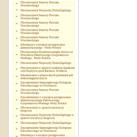
Obwieszczenie Starosty Powiatu
Wrocławskiego
Obwieszczenie Wojewody Dolnośląskiego
Obwieszczenie Starosty Powiatu
Wrocławskiego
Obwieszczenie Starosty Powiatu
Wrocławskiego
Obwieszczenie Starosty Powiatu
Wrocławskiego
Obwieszczenie Starosty Powiatu
Wrocławskiego
Informacja o wszczęciu postępowania
administracyjnego - Wody Polskie
Obwieszczenie Dyrektora zarządu zlewni we
Wrocławiu Państwowego Gospodarstwa
Wodnego - Wody Polskie
Obwieszczenie Wojewody Dolnośląskiego
Obwieszczenie w sprawie ustalenia charakteru
wód Dopływu spod Racławic Wielkich
Informowanie o planowanych pomiarach pól
elektromagnetycznych
Zawiadomienie Samorządowego Kolegium
Odwoławczego we Wrocławiu
Obwieszczenie Starosty Powiatu
Wrocławskiego
Zawiadomienie o wszczęciu postępowania
administracyjnego Państwowego
Gospodarstwa Wodnego Wody Polskie
Obwieszczenie w sprawie inwestycji
drogowej
Obwieszczenie Wojewody Dolnośląskiego w
sprawie inwestycji drogowej
Obwieszczenie Wojewody Dolnośląskiego
Zawiadomienie Samorządowego Kolegium
Odwoławczego we Wrocławiu
Informacja o wszczęciu postępowania