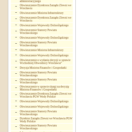
administracyjnego
Obwieszczenie Dyrektora Zarządu Zlewni we
Wrocławiu
Obwieszczenie Ministra Infrastruktury
Obwieszczenie Dyrektora Zarządu Zlewni we
Wrocławiu
Obwieszczenie Wojewody Dolnośląskiego
Obwieszczenie Starosty Powiatu
Wrocławskiego
Obwieszczenie Wojewody Dolnośląskiego
Obwieszczenie Starosty Powiatu
Wrocławskiego
Obwieszczenie Ministra Infrastruktury
Obwieszczenie Wojewody Dolnośląskiego
Obwieszczenie o wydaniu decyzji w sprawie
Wschodniej Obwodnicy Wrocławia”
Decyzja Ministra Finansów i Gospodarki
Obwieszczenie Starosty Powiatu
Wrocławskiego
Obwieszczenie Starosty Powiatu
Wrocławskiego
Obwieszczenie w sprawie skargi na decyzję
Ministra Finansów i Gospodarki
Obwieszczenie Dyrektora Zarządu Zlewni we
Wrocławiu PGW Wody Polskie
Obwieszczenie Wojewody Dolnośląskiego
Obwieszczenie Wojewody Dolnośląskiego
Obwieszczenie Starosty Powiatu
Wrocławskiego
Dyrektor Zarządu Zlewni we Wrocławiu PGW
Wody Polskie
Obwieszczenie Starosty Powiatu
Wrocławskiego