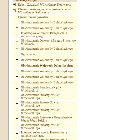
Informacje Urzędu
Rejestr Zarządzeń Wójta Gminy Kobierzyce
Obwieszczenia, ogłoszenia, postanowienia
Wójta Gminy Kobierzyce
Obwieszczenia pozostałe
Obwieszczenie Wojewody Dolnośląskiego
Obwieszczenie Wojewody Dolnośląskiego
Informacja o Wszczęciu Postępowania
Administracyjnego
Obwieszczenie Dyrektora Zarządu Zlewni we
Wrocławiu
Obwieszczenie Wojewody Dolnośląskiego
Ogłoszenie
Obwieszczenie Wojewody Dolnośląskiego
Obwieszczenie Wojewody Dolnośląskiego
Obwieszczenie Wojewody Dolnośląskiego
Obwieszczenie Wojewody Dolnośląskiego
Obwieszczenie Wojewody Dolnośląskiego
Obwieszczenie Burmistrza Kątów
Wrocławskich
Obwieszczenie Starosty Powiatu
Wrocławskiego
Obwieszczenie Starosty Powiatu
Wrocławskiego
Obwieszczenie Starosty Powiatu
Wrocławskiego
Obwieszczenie Państwowe Gospodarstwo
Wodne Wody Polskie
Obwieszczenie Starosty Powiatu
Wrocławskiego
Informacja o Wszczęciu Postępowania
Administracyjnego