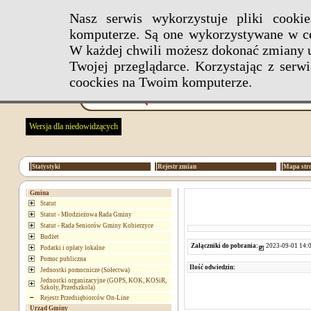
Nasz serwis wykorzystuje pliki cook
komputerze. Są one wykorzystywane w ce
W każdej chwili możesz dokonać zmiany u
Twojej przeglądarce. Korzystając z ser
coockies na Twoim komputerze.
Wersja dla niedowidzących
Statystyki
Rejestr zmian
Mapa str
Gmina
Statut
Statut - Młodzieżowa Rada Gminy
Statut - Rada Seniorów Gminy Kobierzyce
Budżet
Załączniki do pobrania:
2023-09-01 14:0
Podatki i opłaty lokalne
Pomoc publiczna
Ilość odwiedzin:
Jednostki pomocnicze (Sołectwa)
Jednostki organizacyjne (GOPS, KOK, KOSiR,
Szkoły, Przedszkola)
Rejestr Przedsiębiorców On-Line
Urząd Gminy