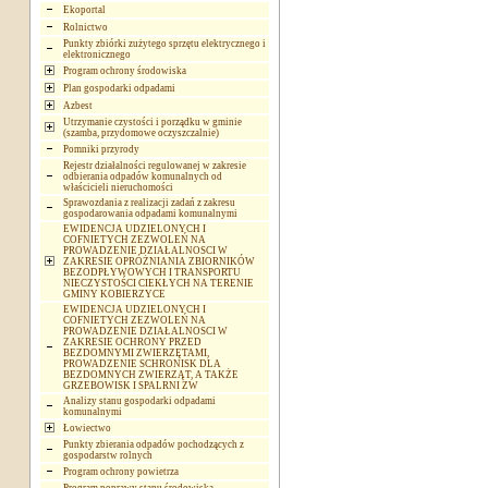
Ekoportal
Rolnictwo
Punkty zbiórki zużytego sprzętu elektrycznego i
elektronicznego
Program ochrony środowiska
Plan gospodarki odpadami
Azbest
Utrzymanie czystości i porządku w gminie
(szamba, przydomowe oczyszczalnie)
Pomniki przyrody
Rejestr działalności regulowanej w zakresie
odbierania odpadów komunalnych od
właścicieli nieruchomości
Sprawozdania z realizacji zadań z zakresu
gospodarowania odpadami komunalnymi
EWIDENCJA UDZIELONYCH I
COFNIETYCH ZEZWOLEŃ NA
PROWADZENIE DZIAŁALNOSCI W
ZAKRESIE OPRÓŻNIANIA ZBIORNIKÓW
BEZODPŁYWOWYCH I TRANSPORTU
NIECZYSTOŚCI CIEKŁYCH NA TERENIE
GMINY KOBIERZYCE
EWIDENCJA UDZIELONYCH I
COFNIETYCH ZEZWOLEŃ NA
PROWADZENIE DZIAŁALNOSCI W
ZAKRESIE OCHRONY PRZED
BEZDOMNYMI ZWIERZĘTAMI,
PROWADZENIE SCHRONISK DLA
BEZDOMNYCH ZWIERZĄT, A TAKŻE
GRZEBOWISK I SPALRNI ZW
Analizy stanu gospodarki odpadami
komunalnymi
Łowiectwo
Punkty zbierania odpadów pochodzących z
gospodarstw rolnych
Program ochrony powietrza