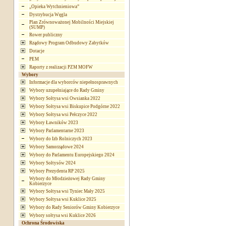
„Opieka Wytchnieniowa”
Dystrybucja Węgla
Plan Zrównoważonej Mobilności Miejskiej
(SUMP)
Rower publiczny
Rządowy Program Odbudowy Zabytków
Dotacje
PEM
Raporty z realizacji PZM MOFW
Wybory
Informacje dla wyborców niepełnosprawnych
Wybory uzupełniające do Rady Gminy
Wybory Sołtysa wsi Owsianka 2022
Wybory Sołtysa wsi Biskupice Podgórne 2022
Wybory Sołtysa wsi Pełczyce 2022
Wybory Ławników 2023
Wybory Parlamentarne 2023
Wybory do Izb Rolniczych 2023
Wybory Samorządowe 2024
Wybory do Parlamentu Europejskiego 2024
Wybory Sołtysów 2024
Wybory Prezydenta RP 2025
Wybory do Młodzieżowej Rady Gminy
Kobierzyce
Wybory Sołtysa wsi Tyniec Mały 2025
Wybory Sołtysa wsi Kuklice 2025
Wybory do Rady Seniorów Gminy Kobierzyce
Wybory sołtysa wsi Kuklice 2026
Ochrona Środowiska