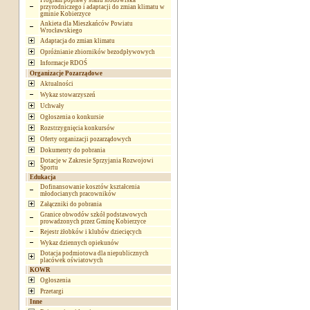
Program poprawy stanu środowiska
przyrodniczego i adaptacji do zmian klimatu w
gminie Kobierzyce
Ankieta dla Mieszkańców Powiatu
Wrocławskiego
Adaptacja do zmian klimatu
Opróżnianie zbiorników bezodpływowych
Informacje RDOŚ
Organizacje Pozarządowe
Aktualności
Wykaz stowarzyszeń
Uchwały
Ogłoszenia o konkursie
Rozstrzygnięcia konkursów
Oferty organizacji pozarządowych
Dokumenty do pobrania
Dotacje w Zakresie Sprzyjania Rozwojowi
Sportu
Edukacja
Dofinansowanie kosztów kształcenia
młodocianych pracowników
Załączniki do pobrania
Granice obwodów szkół podstawowych
prowadzonych przez Gminę Kobierzyce
Rejestr żłobków i klubów dziecięcych
Wykaz dziennych opiekunów
Dotacja podmiotowa dla niepublicznych
placówek oświatowych
KOWR
Ogłoszenia
Przetargi
Inne