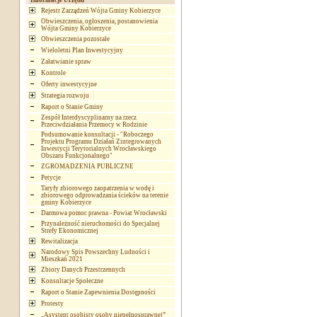
Informacje Urzędu
Rejestr Zarządzeń Wójta Gminy Kobierzyce
Obwieszczenia, ogłoszenia, postanowienia
Wójta Gminy Kobierzyce
Obwieszczenia pozostałe
Wieloletni Plan Inwestycyjny
Załatwianie spraw
Kontrole
Oferty inwestycyjne
Strategia rozwoju
Raport o Stanie Gminy
Zespół Interdyscyplinarny na rzecz
Przeciwdziałania Przemocy w Rodzinie
Podsumowanie konsultacji - "Roboczego
Projektu Programu Działań Zintegrowanych
Inwestycji Terytorialnych Wrocławskiego
Obszaru Funkcjonalnego"
ZGROMADZENIA PUBLICZNE
Petycje
Taryfy zbiorowego zaopatrzenia w wodę i
zbiorowego odprowadzania ścieków na terenie
gminy Kobierzyce
Darmowa pomoc prawna - Powiat Wrocławski
Przynależność nieruchomości do Specjalnej
Strefy Ekonomicznej
Rewitalizacja
Narodowy Spis Powszechny Ludności i
Mieszkań 2021
Zbiory Danych Przestrzennych
Konsultacje Społeczne
Raport o Stanie Zapewnienia Dostępności
Protesty
„Asystent osobisty osoby niepełnosprawnej”