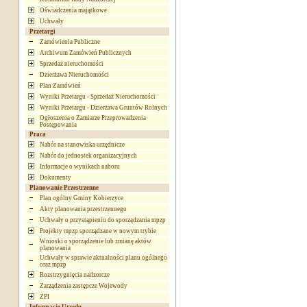
Oświadczenia majątkowe
Uchwały
Przetargi
Zamówienia Publiczne
Archiwum Zamówień Publicznych
Sprzedaż nieruchomości
Dzierżawa Nieruchomości
Plan Zamówień
Wyniki Przetargu - Sprzedaż Nieruchomości
Wyniki Przetargu - Dzierżawa Gruntów Rolnych
Ogłoszenia o Zamiarze Przeprowadzenia
Postępowania
Praca
Nabór na stanowiska urzędnicze
Nabór do jednostek organizacyjnych
Informacje o wynikach naboru
Dokumenty
Planowanie Przestrzenne
Plan ogólny Gminy Kobierzyce
Akty planowania przestrzennego
Uchwały o przystąpieniu do sporządzania mpzp
Projekty mpzp sporządzane w nowym trybie
Wnioski o sporządzenie lub zmianę aktów
planowania
Uchwały w sprawie aktualności planu ogólnego
oraz mpzp
Rozstrzygnięcia nadzorcze
Zarządzenia zastępcze Wojewody
ZPI