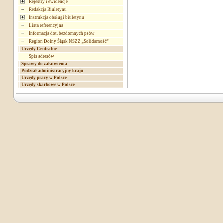
Rejestry i ewidencje
Redakcja Biuletynu
Instrukcja obsługi biuletynu
Lista referencyjna
Informacja dot. bezdomnych psów
Region Dolny Śląsk NSZZ „Solidarność”
Urzędy Centralne
Spis adresów
Sprawy do załatwienia
Podział administracyjny kraju
Urzędy pracy w Polsce
Urzędy skarbowe w Polsce