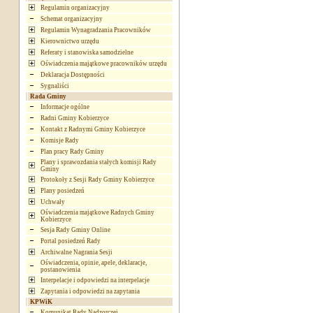
Regulamin organizacyjny
Schemat organizacyjny
Regulamin Wynagradzania Pracowników
Kierownictwo urzędu
Referaty i stanowiska samodzielne
Oświadczenia majątkowe pracowników urzędu
Deklaracja Dostępności
Sygnaliści
Rada Gminy
Informacje ogólne
Radni Gminy Kobierzyce
Kontakt z Radnymi Gminy Kobierzyce
Komisje Rady
Plan pracy Rady Gminy
Plany i sprawozdania stałych komisji Rady
Gminy
Protokoły z Sesji Rady Gminy Kobierzyce
Plany posiedzeń
Uchwały
Oświadczenia majątkowe Radnych Gminy
Kobierzyce
Sesja Rady Gminy Online
Portal posiedzeń Rady
Archiwalne Nagrania Sesji
Oświadczenia, opinie, apele, deklaracje,
postanowienia
Interpelacje i odpowiedzi na interpelacje
Zapytania i odpowiedzi na zapytania
KPWiK
Komunikat Rady Nadzorczej