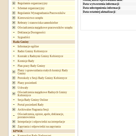
Regulamin organizacyjny
Data wytworzenia informacji:
Data udostępnienia informacji:
Schemat organizacyjny
Data ostatniej aktualizacji:
Regulamin Wynagradzania Pracowników
Kierownictwo urzędu
Referaty i stanowiska samodzielne
Oświadczenia majątkowe pracowników urzędu
Deklaracja Dostępności
Sygnaliści
Rada Gminy
Informacje ogólne
Radni Gminy Kobierzyce
Kontakt z Radnymi Gminy Kobierzyce
Komisje Rady
Plan pracy Rady Gminy
Plany i sprawozdania stałych komisji Rady
Gminy
Protokoły z Sesji Rady Gminy Kobierzyce
Plany posiedzeń
Uchwały
Oświadczenia majątkowe Radnych Gminy
Kobierzyce
Sesja Rady Gminy Online
Portal posiedzeń Rady
Archiwalne Nagrania Sesji
Oświadczenia, opinie, apele, deklaracje,
postanowienia
Interpelacje i odpowiedzi na interpelacje
Zapytania i odpowiedzi na zapytania
KPWiK
Komunikat Rady Nadzorczej