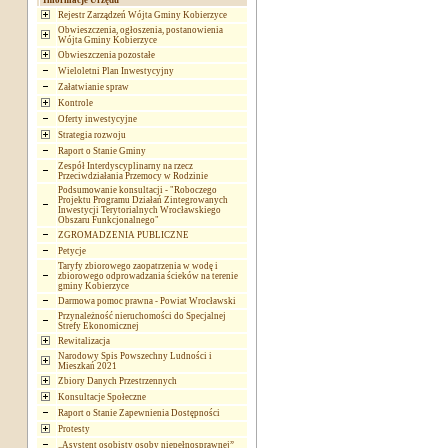
Informacje Urzędu
Rejestr Zarządzeń Wójta Gminy Kobierzyce
Obwieszczenia, ogłoszenia, postanowienia
Wójta Gminy Kobierzyce
Obwieszczenia pozostałe
Wieloletni Plan Inwestycyjny
Załatwianie spraw
Kontrole
Oferty inwestycyjne
Strategia rozwoju
Raport o Stanie Gminy
Zespół Interdyscyplinarny na rzecz
Przeciwdziałania Przemocy w Rodzinie
Podsumowanie konsultacji - "Roboczego
Projektu Programu Działań Zintegrowanych
Inwestycji Terytorialnych Wrocławskiego
Obszaru Funkcjonalnego"
ZGROMADZENIA PUBLICZNE
Petycje
Taryfy zbiorowego zaopatrzenia w wodę i
zbiorowego odprowadzania ścieków na terenie
gminy Kobierzyce
Darmowa pomoc prawna - Powiat Wrocławski
Przynależność nieruchomości do Specjalnej
Strefy Ekonomicznej
Rewitalizacja
Narodowy Spis Powszechny Ludności i
Mieszkań 2021
Zbiory Danych Przestrzennych
Konsultacje Społeczne
Raport o Stanie Zapewnienia Dostępności
Protesty
„Asystent osobisty osoby niepełnosprawnej”