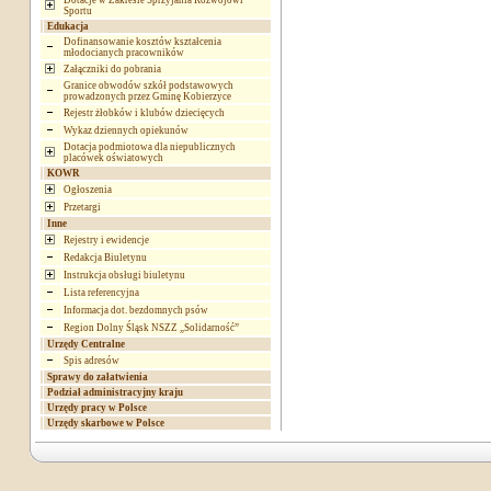
Dotacje w Zakresie Sprzyjania Rozwojowi
Sportu
Edukacja
Dofinansowanie kosztów kształcenia
młodocianych pracowników
Załączniki do pobrania
Granice obwodów szkół podstawowych
prowadzonych przez Gminę Kobierzyce
Rejestr żłobków i klubów dziecięcych
Wykaz dziennych opiekunów
Dotacja podmiotowa dla niepublicznych
placówek oświatowych
KOWR
Ogłoszenia
Przetargi
Inne
Rejestry i ewidencje
Redakcja Biuletynu
Instrukcja obsługi biuletynu
Lista referencyjna
Informacja dot. bezdomnych psów
Region Dolny Śląsk NSZZ „Solidarność”
Urzędy Centralne
Spis adresów
Sprawy do załatwienia
Podział administracyjny kraju
Urzędy pracy w Polsce
Urzędy skarbowe w Polsce