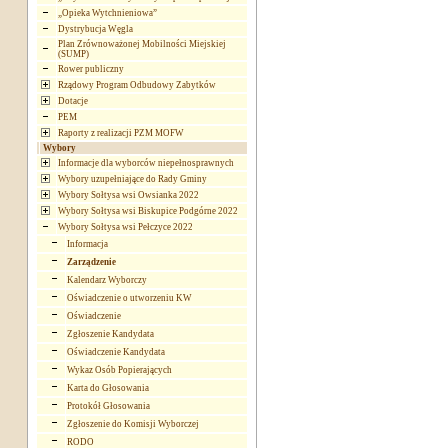
„Opieka Wytchnieniowa”
Dystrybucja Węgla
Plan Zrównoważonej Mobilności Miejskiej
(SUMP)
Rower publiczny
Rządowy Program Odbudowy Zabytków
Dotacje
PEM
Raporty z realizacji PZM MOFW
Wybory
Informacje dla wyborców niepełnosprawnych
Wybory uzupełniające do Rady Gminy
Wybory Sołtysa wsi Owsianka 2022
Wybory Sołtysa wsi Biskupice Podgórne 2022
Wybory Sołtysa wsi Pełczyce 2022
Informacja
Zarządzenie
Kalendarz Wyborczy
Oświadczenie o utworzeniu KW
Oświadczenie
Zgłoszenie Kandydata
Oświadczenie Kandydata
Wykaz Osób Popierających
Karta do Głosowania
Protokół Głosowania
Zgłoszenie do Komisji Wyborczej
RODO