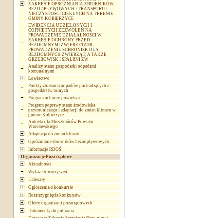
ZAKRESIE OPRÓŻNIANIA ZBIORNIKÓW
BEZODPŁYWOWYCH I TRANSPORTU
NIECZYSTOŚCI CIEKŁYCH NA TERENIE
GMINY KOBIERZYCE
EWIDENCJA UDZIELONYCH I
COFNIETYCH ZEZWOLEŃ NA
PROWADZENIE DZIAŁALNOSCI W
ZAKRESIE OCHRONY PRZED
BEZDOMNYMI ZWIERZĘTAMI,
PROWADZENIE SCHRONISK DLA
BEZDOMNYCH ZWIERZĄT, A TAKŻE
GRZEBOWISK I SPALRNI ZW
Analizy stanu gospodarki odpadami
komunalnymi
Łowiectwo
Punkty zbierania odpadów pochodzących z
gospodarstw rolnych
Program ochrony powietrza
Program poprawy stanu środowiska
przyrodniczego i adaptacji do zmian klimatu w
gminie Kobierzyce
Ankieta dla Mieszkańców Powiatu
Wrocławskiego
Adaptacja do zmian klimatu
Opróżnianie zbiorników bezodpływowych
Informacje RDOŚ
Organizacje Pozarządowe
Aktualności
Wykaz stowarzyszeń
Uchwały
Ogłoszenia o konkursie
Rozstrzygnięcia konkursów
Oferty organizacji pozarządowych
Dokumenty do pobrania