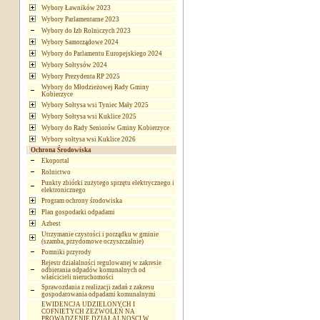
Wybory Ławników 2023
Wybory Parlamentarne 2023
Wybory do Izb Rolniczych 2023
Wybory Samorządowe 2024
Wybory do Parlamentu Europejskiego 2024
Wybory Sołtysów 2024
Wybory Prezydenta RP 2025
Wybory do Młodzieżowej Rady Gminy
Kobierzyce
Wybory Sołtysa wsi Tyniec Mały 2025
Wybory Sołtysa wsi Kuklice 2025
Wybory do Rady Seniorów Gminy Kobierzyce
Wybory sołtysa wsi Kuklice 2026
Ochrona Środowiska
Ekoportal
Rolnictwo
Punkty zbiórki zużytego sprzętu elektrycznego i
elektronicznego
Program ochrony środowiska
Plan gospodarki odpadami
Azbest
Utrzymanie czystości i porządku w gminie
(szamba, przydomowe oczyszczalnie)
Pomniki przyrody
Rejestr działalności regulowanej w zakresie
odbierania odpadów komunalnych od
właścicieli nieruchomości
Sprawozdania z realizacji zadań z zakresu
gospodarowania odpadami komunalnymi
EWIDENCJA UDZIELONYCH I
COFNIETYCH ZEZWOLEŃ NA
PROWADZENIE DZIAŁALNOSCI W