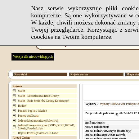
Nasz serwis wykorzystuje pliki cook
komputerze. Są one wykorzystywane w ce
W każdej chwili możesz dokonać zmiany u
Twojej przeglądarce. Korzystając z ser
coockies na Twoim komputerze.
Wersja dla niedowidzących
Statystyki
Rejestr zmian
Mapa str
Gmina
Statut
Statut - Młodzieżowa Rada Gminy
Statut - Rada Seniorów Gminy Kobierzyce
Wybory
>
Wybory Sołtysa wsi Pełczyce 
Budżet
Podatki i opłaty lokalne
Załączniki do pobrania:
2022-04-19 12:1
Pomoc publiczna
Jednostki pomocnicze (Sołectwa)
Ilość odwiedzin:
Jednostki organizacyjne (GOPS, KOK, KOSiR,
Nazwa dokumentu:
Szkoły, Przedszkola)
Osoba, która wytworzyła informację:
Rejestr Przedsiębiorców On-Line
Osoba, która odpowiada za treść:
Urząd Gminy
Osoba, która wprowadzała dane: