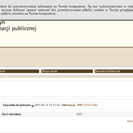
cookies do przechowywania informacji na Twoim komputerze. Są one wykorzystywane w cel
li możesz dokonać zmiany ustawień dot. przechowywania plików cookies w Twojej przeglądar
 plików coockies na Twoim komputerze.
mian
Mapa strony
Instrukcja biuletynu
Załączniki do pobrania:
2021-05-21 13:22:24 -
Informacja - PDF
(328.33 kB)
Ilość odwiedzin:
5327
Wersj