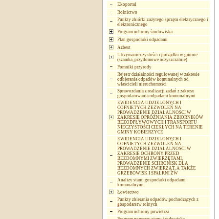
Ekoportal
Rolnictwo
Punkty zbiórki zużytego sprzętu elektrycznego i
elektronicznego
Program ochrony środowiska
Plan gospodarki odpadami
Azbest
Utrzymanie czystości i porządku w gminie
(szamba, przydomowe oczyszczalnie)
Pomniki przyrody
Rejestr działalności regulowanej w zakresie
odbierania odpadów komunalnych od
właścicieli nieruchomości
Sprawozdania z realizacji zadań z zakresu
gospodarowania odpadami komunalnymi
EWIDENCJA UDZIELONYCH I
COFNIETYCH ZEZWOLEŃ NA
PROWADZENIE DZIAŁALNOSCI W
ZAKRESIE OPRÓŻNIANIA ZBIORNIKÓW
BEZODPŁYWOWYCH I TRANSPORTU
NIECZYSTOŚCI CIEKŁYCH NA TERENIE
GMINY KOBIERZYCE
EWIDENCJA UDZIELONYCH I
COFNIETYCH ZEZWOLEŃ NA
PROWADZENIE DZIAŁALNOSCI W
ZAKRESIE OCHRONY PRZED
BEZDOMNYMI ZWIERZĘTAMI,
PROWADZENIE SCHRONISK DLA
BEZDOMNYCH ZWIERZĄT, A TAKŻE
GRZEBOWISK I SPALRNI ZW
Analizy stanu gospodarki odpadami
komunalnymi
Łowiectwo
Punkty zbierania odpadów pochodzących z
gospodarstw rolnych
Program ochrony powietrza