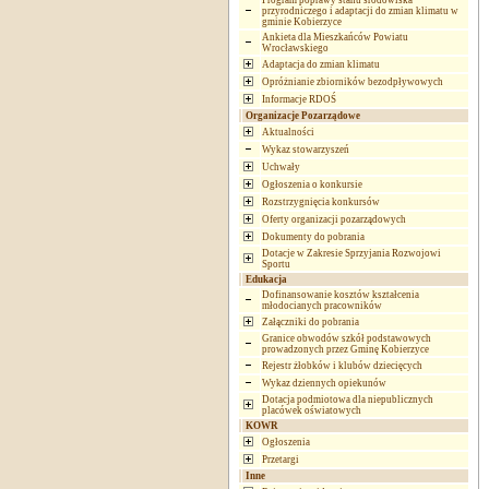
Program poprawy stanu środowiska
przyrodniczego i adaptacji do zmian klimatu w
gminie Kobierzyce
Ankieta dla Mieszkańców Powiatu
Wrocławskiego
Adaptacja do zmian klimatu
Opróżnianie zbiorników bezodpływowych
Informacje RDOŚ
Organizacje Pozarządowe
Aktualności
Wykaz stowarzyszeń
Uchwały
Ogłoszenia o konkursie
Rozstrzygnięcia konkursów
Oferty organizacji pozarządowych
Dokumenty do pobrania
Dotacje w Zakresie Sprzyjania Rozwojowi
Sportu
Edukacja
Dofinansowanie kosztów kształcenia
młodocianych pracowników
Załączniki do pobrania
Granice obwodów szkół podstawowych
prowadzonych przez Gminę Kobierzyce
Rejestr żłobków i klubów dziecięcych
Wykaz dziennych opiekunów
Dotacja podmiotowa dla niepublicznych
placówek oświatowych
KOWR
Ogłoszenia
Przetargi
Inne