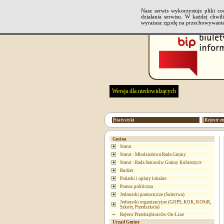
Nasz serwis wykorzystuje pliki 
działania serwisu. W każdej chwi
wyrażasz zgodę na przechowywanie
Wersja dla niedowidzących
Statystyki
Rejestr z
Gmina
Statut
Statut - Młodzieżowa Rada Gminy
Statut - Rada Seniorów Gminy Kobierzyce
Budżet
Podatki i opłaty lokalne
Pomoc publiczna
Jednostki pomocnicze (Sołectwa)
Jednostki organizacyjne (GOPS, KOK, KOSiR,
Szkoły, Przedszkola)
Rejestr Przedsiębiorców On-Line
Urząd Gminy