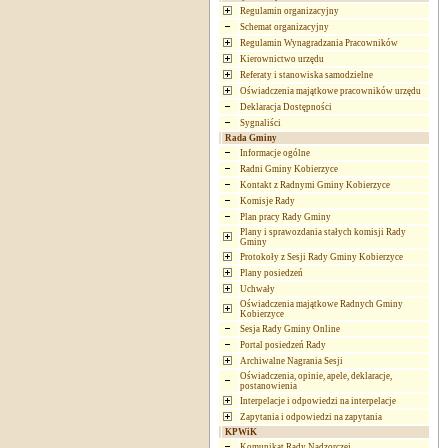
Regulamin organizacyjny
Schemat organizacyjny
Regulamin Wynagradzania Pracowników
Kierownictwo urzędu
Referaty i stanowiska samodzielne
Oświadczenia majątkowe pracowników urzędu
Deklaracja Dostępności
Sygnaliści
Rada Gminy
Informacje ogólne
Radni Gminy Kobierzyce
Kontakt z Radnymi Gminy Kobierzyce
Komisje Rady
Plan pracy Rady Gminy
Plany i sprawozdania stałych komisji Rady
Gminy
Protokoły z Sesji Rady Gminy Kobierzyce
Plany posiedzeń
Uchwały
Oświadczenia majątkowe Radnych Gminy
Kobierzyce
Sesja Rady Gminy Online
Portal posiedzeń Rady
Archiwalne Nagrania Sesji
Oświadczenia, opinie, apele, deklaracje,
postanowienia
Interpelacje i odpowiedzi na interpelacje
Zapytania i odpowiedzi na zapytania
KPWiK
Komunikat Rady Nadzorczej