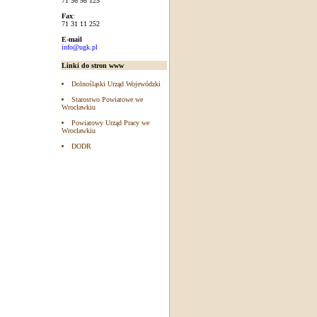
71 36 98 125
Fax
:
71 31 11 252
E-mail
info@ugk.pl
Linki do stron www
Dolnośląski Urząd Wojewódzki
Starostwo Powiatowe we
Wrocławkiu
Powiatowy Urząd Pracy we
Wrocławkiu
DODR