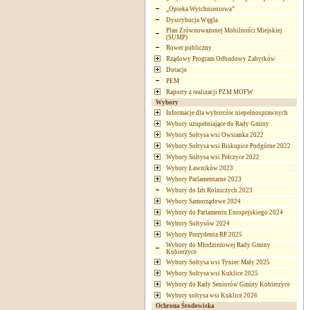
„Opieka Wytchnieniowa”
Dystrybucja Węgla
Plan Zrównoważonej Mobilności Miejskiej
(SUMP)
Rower publiczny
Rządowy Program Odbudowy Zabytków
Dotacje
PEM
Raporty z realizacji PZM MOFW
Wybory
Informacje dla wyborców niepełnosprawnych
Wybory uzupełniające do Rady Gminy
Wybory Sołtysa wsi Owsianka 2022
Wybory Sołtysa wsi Biskupice Podgórne 2022
Wybory Sołtysa wsi Pełczyce 2022
Wybory Ławników 2023
Wybory Parlamentarne 2023
Wybory do Izb Rolniczych 2023
Wybory Samorządowe 2024
Wybory do Parlamentu Europejskiego 2024
Wybory Sołtysów 2024
Wybory Prezydenta RP 2025
Wybory do Młodzieżowej Rady Gminy
Kobierzyce
Wybory Sołtysa wsi Tyniec Mały 2025
Wybory Sołtysa wsi Kuklice 2025
Wybory do Rady Seniorów Gminy Kobierzyce
Wybory sołtysa wsi Kuklice 2026
Ochrona Środowiska