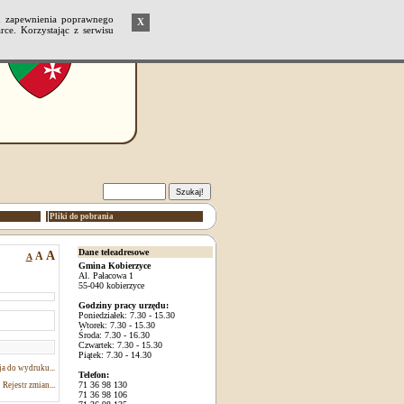
u zapewnienia poprawnego
X
ce. Korzystając z serwisu
Pliki do pobrania
Dane teleadresowe
A
A
A
Gmina Kobierzyce
Al. Pałacowa 1
55-040 kobierzyce
Godziny pracy urzędu:
Poniedziałek: 7.30 - 15.30
Wtorek: 7.30 - 15.30
Środa: 7.30 - 16.30
Czwartek: 7.30 - 15.30
Piątek: 7.30 - 14.30
a do wydruku...
Telefon:
71 36 98 130
Rejestr zmian...
71 36 98 106