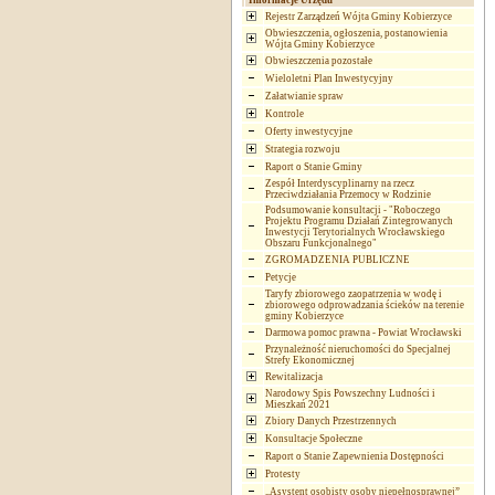
Informacje Urzędu
Rejestr Zarządzeń Wójta Gminy Kobierzyce
Obwieszczenia, ogłoszenia, postanowienia
Wójta Gminy Kobierzyce
Obwieszczenia pozostałe
Wieloletni Plan Inwestycyjny
Załatwianie spraw
Kontrole
Oferty inwestycyjne
Strategia rozwoju
Raport o Stanie Gminy
Zespół Interdyscyplinarny na rzecz
Przeciwdziałania Przemocy w Rodzinie
Podsumowanie konsultacji - "Roboczego
Projektu Programu Działań Zintegrowanych
Inwestycji Terytorialnych Wrocławskiego
Obszaru Funkcjonalnego"
ZGROMADZENIA PUBLICZNE
Petycje
Taryfy zbiorowego zaopatrzenia w wodę i
zbiorowego odprowadzania ścieków na terenie
gminy Kobierzyce
Darmowa pomoc prawna - Powiat Wrocławski
Przynależność nieruchomości do Specjalnej
Strefy Ekonomicznej
Rewitalizacja
Narodowy Spis Powszechny Ludności i
Mieszkań 2021
Zbiory Danych Przestrzennych
Konsultacje Społeczne
Raport o Stanie Zapewnienia Dostępności
Protesty
„Asystent osobisty osoby niepełnosprawnej”