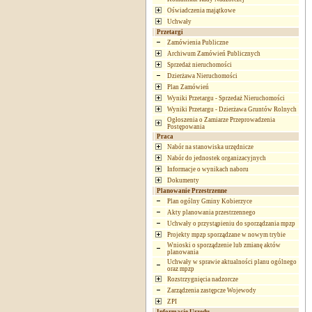
Oświadczenia majątkowe
Uchwały
Przetargi
Zamówienia Publiczne
Archiwum Zamówień Publicznych
Sprzedaż nieruchomości
Dzierżawa Nieruchomości
Plan Zamówień
Wyniki Przetargu - Sprzedaż Nieruchomości
Wyniki Przetargu - Dzierżawa Gruntów Rolnych
Ogłoszenia o Zamiarze Przeprowadzenia
Postępowania
Praca
Nabór na stanowiska urzędnicze
Nabór do jednostek organizacyjnych
Informacje o wynikach naboru
Dokumenty
Planowanie Przestrzenne
Plan ogólny Gminy Kobierzyce
Akty planowania przestrzennego
Uchwały o przystąpieniu do sporządzania mpzp
Projekty mpzp sporządzane w nowym trybie
Wnioski o sporządzenie lub zmianę aktów
planowania
Uchwały w sprawie aktualności planu ogólnego
oraz mpzp
Rozstrzygnięcia nadzorcze
Zarządzenia zastępcze Wojewody
ZPI