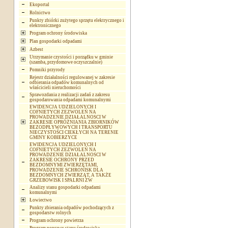
Ekoportal
Rolnictwo
Punkty zbiórki zużytego sprzętu elektrycznego i
elektronicznego
Program ochrony środowiska
Plan gospodarki odpadami
Azbest
Utrzymanie czystości i porządku w gminie
(szamba, przydomowe oczyszczalnie)
Pomniki przyrody
Rejestr działalności regulowanej w zakresie
odbierania odpadów komunalnych od
właścicieli nieruchomości
Sprawozdania z realizacji zadań z zakresu
gospodarowania odpadami komunalnymi
EWIDENCJA UDZIELONYCH I
COFNIETYCH ZEZWOLEŃ NA
PROWADZENIE DZIAŁALNOSCI W
ZAKRESIE OPRÓŻNIANIA ZBIORNIKÓW
BEZODPŁYWOWYCH I TRANSPORTU
NIECZYSTOŚCI CIEKŁYCH NA TERENIE
GMINY KOBIERZYCE
EWIDENCJA UDZIELONYCH I
COFNIETYCH ZEZWOLEŃ NA
PROWADZENIE DZIAŁALNOSCI W
ZAKRESIE OCHRONY PRZED
BEZDOMNYMI ZWIERZĘTAMI,
PROWADZENIE SCHRONISK DLA
BEZDOMNYCH ZWIERZĄT, A TAKŻE
GRZEBOWISK I SPALRNI ZW
Analizy stanu gospodarki odpadami
komunalnymi
Łowiectwo
Punkty zbierania odpadów pochodzących z
gospodarstw rolnych
Program ochrony powietrza