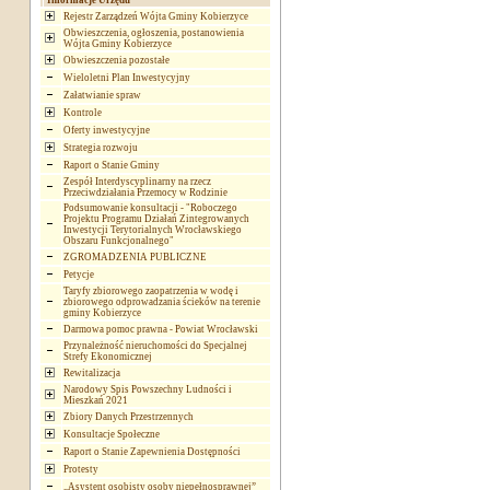
Informacje Urzędu
Rejestr Zarządzeń Wójta Gminy Kobierzyce
Obwieszczenia, ogłoszenia, postanowienia
Wójta Gminy Kobierzyce
Obwieszczenia pozostałe
Wieloletni Plan Inwestycyjny
Załatwianie spraw
Kontrole
Oferty inwestycyjne
Strategia rozwoju
Raport o Stanie Gminy
Zespół Interdyscyplinarny na rzecz
Przeciwdziałania Przemocy w Rodzinie
Podsumowanie konsultacji - "Roboczego
Projektu Programu Działań Zintegrowanych
Inwestycji Terytorialnych Wrocławskiego
Obszaru Funkcjonalnego"
ZGROMADZENIA PUBLICZNE
Petycje
Taryfy zbiorowego zaopatrzenia w wodę i
zbiorowego odprowadzania ścieków na terenie
gminy Kobierzyce
Darmowa pomoc prawna - Powiat Wrocławski
Przynależność nieruchomości do Specjalnej
Strefy Ekonomicznej
Rewitalizacja
Narodowy Spis Powszechny Ludności i
Mieszkań 2021
Zbiory Danych Przestrzennych
Konsultacje Społeczne
Raport o Stanie Zapewnienia Dostępności
Protesty
„Asystent osobisty osoby niepełnosprawnej”