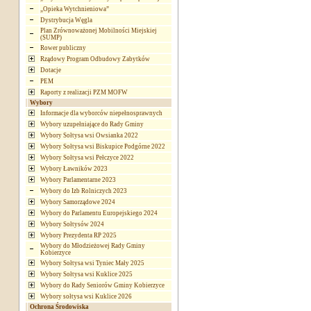
„Opieka Wytchnieniowa”
Dystrybucja Węgla
Plan Zrównoważonej Mobilności Miejskiej
(SUMP)
Rower publiczny
Rządowy Program Odbudowy Zabytków
Dotacje
PEM
Raporty z realizacji PZM MOFW
Wybory
Informacje dla wyborców niepełnosprawnych
Wybory uzupełniające do Rady Gminy
Wybory Sołtysa wsi Owsianka 2022
Wybory Sołtysa wsi Biskupice Podgórne 2022
Wybory Sołtysa wsi Pełczyce 2022
Wybory Ławników 2023
Wybory Parlamentarne 2023
Wybory do Izb Rolniczych 2023
Wybory Samorządowe 2024
Wybory do Parlamentu Europejskiego 2024
Wybory Sołtysów 2024
Wybory Prezydenta RP 2025
Wybory do Młodzieżowej Rady Gminy
Kobierzyce
Wybory Sołtysa wsi Tyniec Mały 2025
Wybory Sołtysa wsi Kuklice 2025
Wybory do Rady Seniorów Gminy Kobierzyce
Wybory sołtysa wsi Kuklice 2026
Ochrona Środowiska