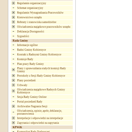
Regulamin organizacyjny
Schemat organizacyjny
Regulamin Wynagradzania Pracowników
Kierownictwo urzędu
Referaty i stanowiska samodzielne
Oświadczenia majątkowe pracowników urzędu
Deklaracja Dostępności
Sygnaliści
Rada Gminy
Informacje ogólne
Radni Gminy Kobierzyce
Kontakt z Radnymi Gminy Kobierzyce
Komisje Rady
Plan pracy Rady Gminy
Plany i sprawozdania stałych komisji Rady
Gminy
Protokoły z Sesji Rady Gminy Kobierzyce
Plany posiedzeń
Uchwały
Oświadczenia majątkowe Radnych Gminy
Kobierzyce
Sesja Rady Gminy Online
Portal posiedzeń Rady
Archiwalne Nagrania Sesji
Oświadczenia, opinie, apele, deklaracje,
postanowienia
Interpelacje i odpowiedzi na interpelacje
Zapytania i odpowiedzi na zapytania
KPWiK
Komunikat Rady Nadzorczej