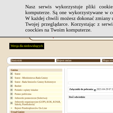
Nasz serwis wykorzystuje pliki cook
komputerze. Są one wykorzystywane w ce
W każdej chwili możesz dokonać zmiany u
Twojej przeglądarce. Korzystając z ser
coockies na Twoim komputerze.
Wersja dla niedowidzących
Statystyki
Rejestr zmian
Mapa str
Gmina
Statut
Statut - Młodzieżowa Rada Gminy
Statut - Rada Seniorów Gminy Kobierzyce
Budżet
Załączniki do pobrania:
2021-04-29 07:2
Podatki i opłaty lokalne
Pomoc publiczna
Ilość odwiedzin:
Jednostki pomocnicze (Sołectwa)
Jednostki organizacyjne (GOPS, KOK, KOSiR,
Szkoły, Przedszkola)
Rejestr Przedsiębiorców On-Line
Urząd Gminy