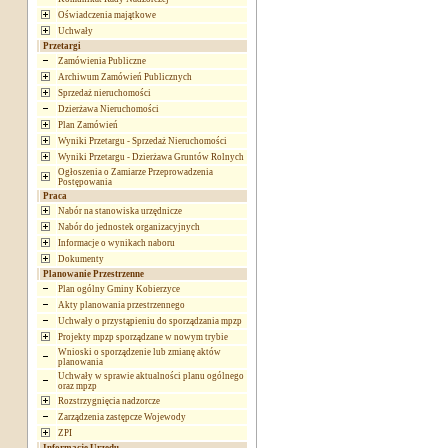
Oświadczenia majątkowe
Uchwały
Przetargi
Zamówienia Publiczne
Archiwum Zamówień Publicznych
Sprzedaż nieruchomości
Dzierżawa Nieruchomości
Plan Zamówień
Wyniki Przetargu - Sprzedaż Nieruchomości
Wyniki Przetargu - Dzierżawa Gruntów Rolnych
Ogłoszenia o Zamiarze Przeprowadzenia
Postępowania
Praca
Nabór na stanowiska urzędnicze
Nabór do jednostek organizacyjnych
Informacje o wynikach naboru
Dokumenty
Planowanie Przestrzenne
Plan ogólny Gminy Kobierzyce
Akty planowania przestrzennego
Uchwały o przystąpieniu do sporządzania mpzp
Projekty mpzp sporządzane w nowym trybie
Wnioski o sporządzenie lub zmianę aktów
planowania
Uchwały w sprawie aktualności planu ogólnego
oraz mpzp
Rozstrzygnięcia nadzorcze
Zarządzenia zastępcze Wojewody
ZPI