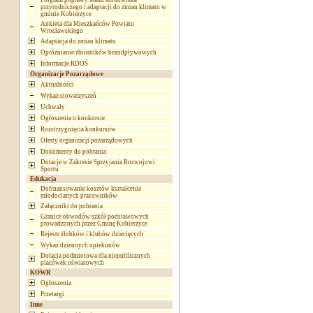
Program poprawy stanu środowiska
przyrodniczego i adaptacji do zmian klimatu w
gminie Kobierzyce
Ankieta dla Mieszkańców Powiatu
Wrocławskiego
Adaptacja do zmian klimatu
Opróżnianie zbiorników bezodpływowych
Informacje RDOŚ
Organizacje Pozarządowe
Aktualności
Wykaz stowarzyszeń
Uchwały
Ogłoszenia o konkursie
Rozstrzygnięcia konkursów
Oferty organizacji pozarządowych
Dokumenty do pobrania
Dotacje w Zakresie Sprzyjania Rozwojowi
Sportu
Edukacja
Dofinansowanie kosztów kształcenia
młodocianych pracowników
Załączniki do pobrania
Granice obwodów szkół podstawowych
prowadzonych przez Gminę Kobierzyce
Rejestr żłobków i klubów dziecięcych
Wykaz dziennych opiekunów
Dotacja podmiotowa dla niepublicznych
placówek oświatowych
KOWR
Ogłoszenia
Przetargi
Inne