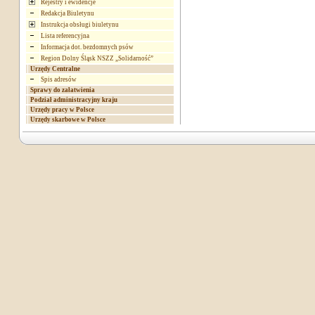
Rejestry i ewidencje
Redakcja Biuletynu
Instrukcja obsługi biuletynu
Lista referencyjna
Informacja dot. bezdomnych psów
Region Dolny Śląsk NSZZ „Solidarność”
Urzędy Centralne
Spis adresów
Sprawy do załatwienia
Podział administracyjny kraju
Urzędy pracy w Polsce
Urzędy skarbowe w Polsce