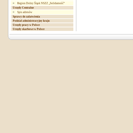
Region Dolny Śląsk NSZZ „Solidarność”
Urzędy Centralne
Spis adresów
Sprawy do załatwienia
Podział administracyjny kraju
Urzędy pracy w Polsce
Urzędy skarbowe w Polsce