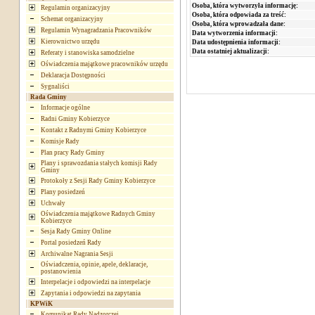
Osoba, która wytworzyła informację:
Regulamin organizacyjny
Osoba, która odpowiada za treść:
Schemat organizacyjny
Osoba, która wprowadzała dane:
Regulamin Wynagradzania Pracowników
Data wytworzenia informacji:
Kierownictwo urzędu
Data udostępnienia informacji:
Data ostatniej aktualizacji:
Referaty i stanowiska samodzielne
Oświadczenia majątkowe pracowników urzędu
Deklaracja Dostępności
Sygnaliści
Rada Gminy
Informacje ogólne
Radni Gminy Kobierzyce
Kontakt z Radnymi Gminy Kobierzyce
Komisje Rady
Plan pracy Rady Gminy
Plany i sprawozdania stałych komisji Rady
Gminy
Protokoły z Sesji Rady Gminy Kobierzyce
Plany posiedzeń
Uchwały
Oświadczenia majątkowe Radnych Gminy
Kobierzyce
Sesja Rady Gminy Online
Portal posiedzeń Rady
Archiwalne Nagrania Sesji
Oświadczenia, opinie, apele, deklaracje,
postanowienia
Interpelacje i odpowiedzi na interpelacje
Zapytania i odpowiedzi na zapytania
KPWiK
Komunikat Rady Nadzorczej