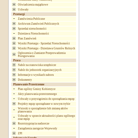
Oświadczenia majątkowe
Uchwały
Przetargi
Zamówienia Publiczne
Archiwum Zamówień Publicznych
Sprzedaż nieruchomości
Dzierżawa Nieruchomości
Plan Zamówień
Wyniki Przetargu - Sprzedaż Nieruchomości
Wyniki Przetargu - Dzierżawa Gruntów Rolnych
Ogłoszenia o Zamiarze Przeprowadzenia
Postępowania
Praca
Nabór na stanowiska urzędnicze
Nabór do jednostek organizacyjnych
Informacje o wynikach naboru
Dokumenty
Planowanie Przestrzenne
Plan ogólny Gminy Kobierzyce
Akty planowania przestrzennego
Uchwały o przystąpieniu do sporządzania mpzp
Projekty mpzp sporządzane w nowym trybie
Wnioski o sporządzenie lub zmianę aktów
planowania
Uchwały w sprawie aktualności planu ogólnego
oraz mpzp
Rozstrzygnięcia nadzorcze
Zarządzenia zastępcze Wojewody
ZPI