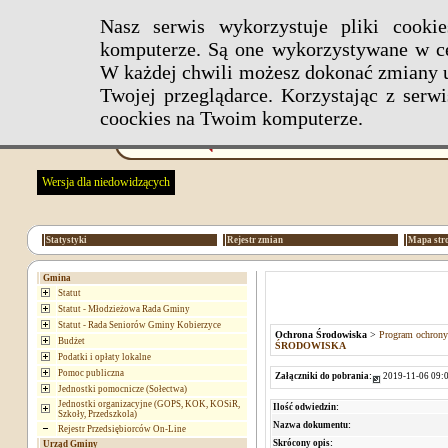
Nasz serwis wykorzystuje pliki cook
komputerze. Są one wykorzystywane w ce
W każdej chwili możesz dokonać zmiany u
Twojej przeglądarce. Korzystając z ser
coockies na Twoim komputerze.
Wersja dla niedowidzących
Statystyki
Rejestr zmian
Mapa str
Gmina
Statut
Statut - Młodzieżowa Rada Gminy
Statut - Rada Seniorów Gminy Kobierzyce
Ochrona Środowiska
>
Program ochrony
Budżet
ŚRODOWISKA
Podatki i opłaty lokalne
Pomoc publiczna
Załączniki do pobrania:
2019-11-06 09:0
Jednostki pomocnicze (Sołectwa)
Jednostki organizacyjne (GOPS, KOK, KOSiR,
Ilość odwiedzin:
Szkoły, Przedszkola)
Nazwa dokumentu:
Rejestr Przedsiębiorców On-Line
Skrócony opis:
Urząd Gminy