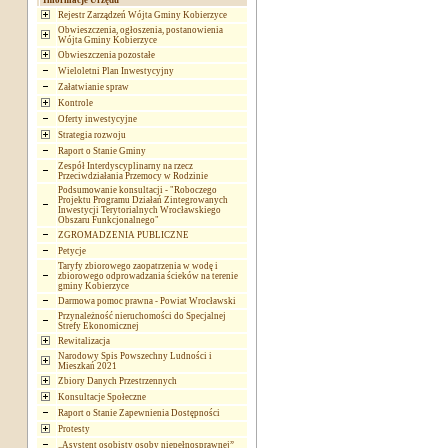
Informacje Urzędu
Rejestr Zarządzeń Wójta Gminy Kobierzyce
Obwieszczenia, ogłoszenia, postanowienia
Wójta Gminy Kobierzyce
Obwieszczenia pozostałe
Wieloletni Plan Inwestycyjny
Załatwianie spraw
Kontrole
Oferty inwestycyjne
Strategia rozwoju
Raport o Stanie Gminy
Zespół Interdyscyplinarny na rzecz
Przeciwdziałania Przemocy w Rodzinie
Podsumowanie konsultacji - "Roboczego
Projektu Programu Działań Zintegrowanych
Inwestycji Terytorialnych Wrocławskiego
Obszaru Funkcjonalnego"
ZGROMADZENIA PUBLICZNE
Petycje
Taryfy zbiorowego zaopatrzenia w wodę i
zbiorowego odprowadzania ścieków na terenie
gminy Kobierzyce
Darmowa pomoc prawna - Powiat Wrocławski
Przynależność nieruchomości do Specjalnej
Strefy Ekonomicznej
Rewitalizacja
Narodowy Spis Powszechny Ludności i
Mieszkań 2021
Zbiory Danych Przestrzennych
Konsultacje Społeczne
Raport o Stanie Zapewnienia Dostępności
Protesty
„Asystent osobisty osoby niepełnosprawnej”