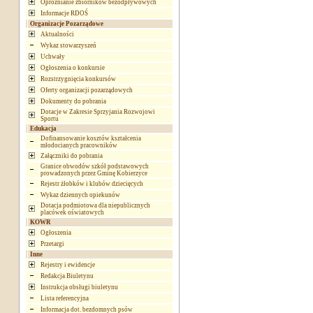
Opróżnianie zbiorników bezodpływowych
Informacje RDOŚ
Organizacje Pozarządowe
Aktualności
Wykaz stowarzyszeń
Uchwały
Ogłoszenia o konkursie
Rozstrzygnięcia konkursów
Oferty organizacji pozarządowych
Dokumenty do pobrania
Dotacje w Zakresie Sprzyjania Rozwojowi
Sportu
Edukacja
Dofinansowanie kosztów kształcenia
młodocianych pracowników
Załączniki do pobrania
Granice obwodów szkół podstawowych
prowadzonych przez Gminę Kobierzyce
Rejestr żłobków i klubów dziecięcych
Wykaz dziennych opiekunów
Dotacja podmiotowa dla niepublicznych
placówek oświatowych
KOWR
Ogłoszenia
Przetargi
Inne
Rejestry i ewidencje
Redakcja Biuletynu
Instrukcja obsługi biuletynu
Lista referencyjna
Informacja dot. bezdomnych psów