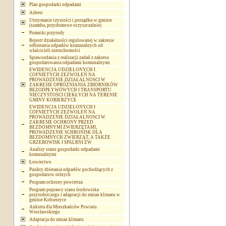
Plan gospodarki odpadami
Azbest
Utrzymanie czystości i porządku w gminie
(szamba, przydomowe oczyszczalnie)
Pomniki przyrody
Rejestr działalności regulowanej w zakresie
odbierania odpadów komunalnych od
właścicieli nieruchomości
Sprawozdania z realizacji zadań z zakresu
gospodarowania odpadami komunalnymi
EWIDENCJA UDZIELONYCH I
COFNIETYCH ZEZWOLEŃ NA
PROWADZENIE DZIAŁALNOSCI W
ZAKRESIE OPRÓŻNIANIA ZBIORNIKÓW
BEZODPŁYWOWYCH I TRANSPORTU
NIECZYSTOŚCI CIEKŁYCH NA TERENIE
GMINY KOBIERZYCE
EWIDENCJA UDZIELONYCH I
COFNIETYCH ZEZWOLEŃ NA
PROWADZENIE DZIAŁALNOSCI W
ZAKRESIE OCHRONY PRZED
BEZDOMNYMI ZWIERZĘTAMI,
PROWADZENIE SCHRONISK DLA
BEZDOMNYCH ZWIERZĄT, A TAKŻE
GRZEBOWISK I SPALRNI ZW
Analizy stanu gospodarki odpadami
komunalnymi
Łowiectwo
Punkty zbierania odpadów pochodzących z
gospodarstw rolnych
Program ochrony powietrza
Program poprawy stanu środowiska
przyrodniczego i adaptacji do zmian klimatu w
gminie Kobierzyce
Ankieta dla Mieszkańców Powiatu
Wrocławskiego
Adaptacja do zmian klimatu