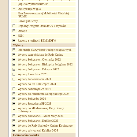
„Opieka Wytchnieniowa”
Dystrybucja Węgla
Plan Zrównoważonej Mobilności Miejskiej
(SUMP)
Rower publiczny
Rządowy Program Odbudowy Zabytków
Dotacje
PEM
Raporty z realizacji PZM MOFW
Wybory
Informacje dla wyborców niepełnosprawnych
Wybory uzupełniające do Rady Gminy
Wybory Sołtysa wsi Owsianka 2022
Wybory Sołtysa wsi Biskupice Podgórne 2022
Wybory Sołtysa wsi Pełczyce 2022
Wybory Ławników 2023
Wybory Parlamentarne 2023
Wybory do Izb Rolniczych 2023
Wybory Samorządowe 2024
Wybory do Parlamentu Europejskiego 2024
Wybory Sołtysów 2024
Wybory Prezydenta RP 2025
Wybory do Młodzieżowej Rady Gminy
Kobierzyce
Wybory Sołtysa wsi Tyniec Mały 2025
Wybory Sołtysa wsi Kuklice 2025
Wybory do Rady Seniorów Gminy Kobierzyce
Wybory sołtysa wsi Kuklice 2026
Ochrona Środowiska