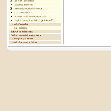
Rejestry i ewidencje
Redakcja Biuletynu
Instrukcja obsługi biuletynu
Lista referencyjna
Informacja dot. bezdomnych psów
Region Dolny Śląsk NSZZ „Solidarność”
Urzędy Centralne
Spis adresów
Sprawy do załatwienia
Podział administracyjny kraju
Urzędy pracy w Polsce
Urzędy skarbowe w Polsce