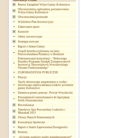
Informacje Urzędu
Rejestr Zarządzeń Wójta Gminy Kobierzyce
Obwieszczenia, ogłoszenia, postanowienia
Wójta Gminy Kobierzyce
Obwieszczenia pozostałe
Wieloletni Plan Inwestycyjny
Załatwianie spraw
Kontrole
Oferty inwestycyjne
Strategia rozwoju
Raport o Stanie Gminy
Zespół Interdyscyplinarny na rzecz
Przeciwdziałania Przemocy w Rodzinie
Podsumowanie konsultacji - "Roboczego
Projektu Programu Działań Zintegrowanych
Inwestycji Terytorialnych Wrocławskiego
Obszaru Funkcjonalnego"
ZGROMADZENIA PUBLICZNE
Petycje
Taryfy zbiorowego zaopatrzenia w wodę i
zbiorowego odprowadzania ścieków na terenie
gminy Kobierzyce
Darmowa pomoc prawna - Powiat Wrocławski
Przynależność nieruchomości do Specjalnej
Strefy Ekonomicznej
Rewitalizacja
Narodowy Spis Powszechny Ludności i
Mieszkań 2021
Zbiory Danych Przestrzennych
Konsultacje Społeczne
Raport o Stanie Zapewnienia Dostępności
Protesty
„Asystent osobisty osoby niepełnosprawnej”