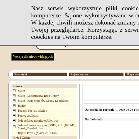
Nasz serwis wykorzystuje pliki cook
komputerze. Są one wykorzystywane w ce
W każdej chwili możesz dokonać zmiany u
Twojej przeglądarce. Korzystając z ser
coockies na Twoim komputerze.
Wersja dla niedowidzących
Statystyki
Rejestr zmian
Mapa str
Gmina
Statut
Statut - Młodzieżowa Rada Gminy
Statut - Rada Seniorów Gminy Kobierzyce
Budżet
Załączniki do pobrania:
2019-10-29 14:3
Podatki i opłaty lokalne
Pomoc publiczna
Ilość odwiedzin:
Jednostki pomocnicze (Sołectwa)
Jednostki organizacyjne (GOPS, KOK, KOSiR,
Szkoły, Przedszkola)
Rejestr Przedsiębiorców On-Line
Urząd Gminy