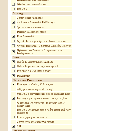
Oświadczenia majątkowe
Uchwały
Przetargi
Zamówienia Publiczne
Archiwum Zamówień Publicznych
Sprzedaż nieruchomości
Dzierżawa Nieruchomości
Plan Zamówień
Wyniki Przetargu - Sprzedaż Nieruchomości
Wyniki Przetargu - Dzierżawa Gruntów Rolnych
Ogłoszenia o Zamiarze Przeprowadzenia
Postępowania
Praca
Nabór na stanowiska urzędnicze
Nabór do jednostek organizacyjnych
Informacje o wynikach naboru
Dokumenty
Planowanie Przestrzenne
Plan ogólny Gminy Kobierzyce
Akty planowania przestrzennego
Uchwały o przystąpieniu do sporządzania mpzp
Projekty mpzp sporządzane w nowym trybie
Wnioski o sporządzenie lub zmianę aktów
planowania
Uchwały w sprawie aktualności planu ogólnego
oraz mpzp
Rozstrzygnięcia nadzorcze
Zarządzenia zastępcze Wojewody
ZPI