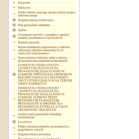
Ekoportal
Rolnictwo
Punkty zbiórki zużytego sprzętu elektrycznego i
elektronicznego
Program ochrony środowiska
Plan gospodarki odpadami
Azbest
Utrzymanie czystości i porządku w gminie
(szamba, przydomowe oczyszczalnie)
Pomniki przyrody
Rejestr działalności regulowanej w zakresie
odbierania odpadów komunalnych od
właścicieli nieruchomości
Sprawozdania z realizacji zadań z zakresu
gospodarowania odpadami komunalnymi
EWIDENCJA UDZIELONYCH I
COFNIETYCH ZEZWOLEŃ NA
PROWADZENIE DZIAŁALNOSCI W
ZAKRESIE OPRÓŻNIANIA ZBIORNIKÓW
BEZODPŁYWOWYCH I TRANSPORTU
NIECZYSTOŚCI CIEKŁYCH NA TERENIE
GMINY KOBIERZYCE
EWIDENCJA UDZIELONYCH I
COFNIETYCH ZEZWOLEŃ NA
PROWADZENIE DZIAŁALNOSCI W
ZAKRESIE OCHRONY PRZED
BEZDOMNYMI ZWIERZĘTAMI,
PROWADZENIE SCHRONISK DLA
BEZDOMNYCH ZWIERZĄT, A TAKŻE
GRZEBOWISK I SPALRNI ZW
Analizy stanu gospodarki odpadami
komunalnymi
Łowiectwo
Punkty zbierania odpadów pochodzących z
gospodarstw rolnych
Program ochrony powietrza