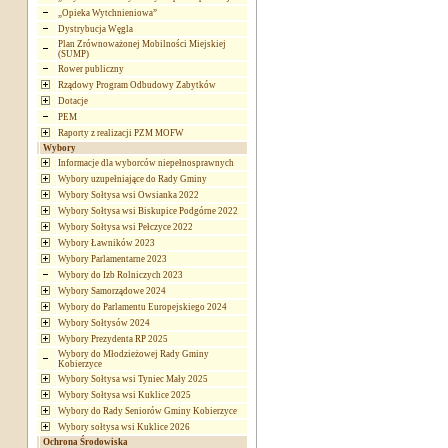
„Opieka Wytchnieniowa”
Dystrybucja Węgla
Plan Zrównoważonej Mobilności Miejskiej
(SUMP)
Rower publiczny
Rządowy Program Odbudowy Zabytków
Dotacje
PEM
Raporty z realizacji PZM MOFW
Wybory
Informacje dla wyborców niepełnosprawnych
Wybory uzupełniające do Rady Gminy
Wybory Sołtysa wsi Owsianka 2022
Wybory Sołtysa wsi Biskupice Podgórne 2022
Wybory Sołtysa wsi Pełczyce 2022
Wybory Ławników 2023
Wybory Parlamentarne 2023
Wybory do Izb Rolniczych 2023
Wybory Samorządowe 2024
Wybory do Parlamentu Europejskiego 2024
Wybory Sołtysów 2024
Wybory Prezydenta RP 2025
Wybory do Młodzieżowej Rady Gminy
Kobierzyce
Wybory Sołtysa wsi Tyniec Mały 2025
Wybory Sołtysa wsi Kuklice 2025
Wybory do Rady Seniorów Gminy Kobierzyce
Wybory sołtysa wsi Kuklice 2026
Ochrona Środowiska