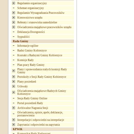
Regulamin organizacyjny
Schemat organizacyjny
Regulamin Wynagradzania Pracowników
Kierownictwo urzędu
Referaty i stanowiska samodzielne
Oświadczenia majątkowe pracowników urzędu
Deklaracja Dostępności
Sygnaliści
Rada Gminy
Informacje ogólne
Radni Gminy Kobierzyce
Kontakt z Radnymi Gminy Kobierzyce
Komisje Rady
Plan pracy Rady Gminy
Plany i sprawozdania stałych komisji Rady
Gminy
Protokoły z Sesji Rady Gminy Kobierzyce
Plany posiedzeń
Uchwały
Oświadczenia majątkowe Radnych Gminy
Kobierzyce
Sesja Rady Gminy Online
Portal posiedzeń Rady
Archiwalne Nagrania Sesji
Oświadczenia, opinie, apele, deklaracje,
postanowienia
Interpelacje i odpowiedzi na interpelacje
Zapytania i odpowiedzi na zapytania
KPWiK
Komunikat Rady Nadzorczej