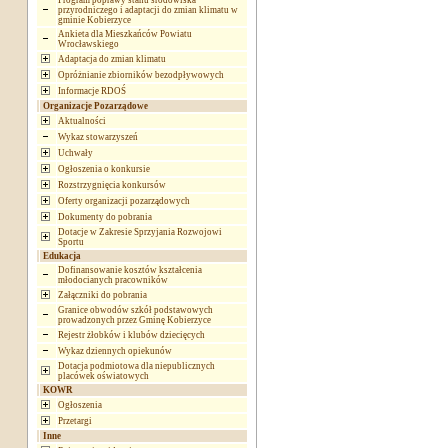
Program poprawy stanu środowiska
przyrodniczego i adaptacji do zmian klimatu w
gminie Kobierzyce
Ankieta dla Mieszkańców Powiatu
Wrocławskiego
Adaptacja do zmian klimatu
Opróżnianie zbiorników bezodpływowych
Informacje RDOŚ
Organizacje Pozarządowe
Aktualności
Wykaz stowarzyszeń
Uchwały
Ogłoszenia o konkursie
Rozstrzygnięcia konkursów
Oferty organizacji pozarządowych
Dokumenty do pobrania
Dotacje w Zakresie Sprzyjania Rozwojowi
Sportu
Edukacja
Dofinansowanie kosztów kształcenia
młodocianych pracowników
Załączniki do pobrania
Granice obwodów szkół podstawowych
prowadzonych przez Gminę Kobierzyce
Rejestr żłobków i klubów dziecięcych
Wykaz dziennych opiekunów
Dotacja podmiotowa dla niepublicznych
placówek oświatowych
KOWR
Ogłoszenia
Przetargi
Inne