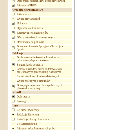
Opróżnianie zbiorników bezodpływowych
Informacje RDOŚ
Organizacje Pozarządowe
Aktualności
Wykaz stowarzyszeń
Uchwały
Ogłoszenia o konkursie
Rozstrzygnięcia konkursów
Oferty organizacji pozarządowych
Dokumenty do pobrania
Dotacje w Zakresie Sprzyjania Rozwojowi
Sportu
Edukacja
Dofinansowanie kosztów kształcenia
młodocianych pracowników
Załączniki do pobrania
Granice obwodów szkół podstawowych
prowadzonych przez Gminę Kobierzyce
Rejestr żłobków i klubów dziecięcych
Wykaz dziennych opiekunów
Dotacja podmiotowa dla niepublicznych
placówek oświatowych
KOWR
Ogłoszenia
Przetargi
Inne
Rejestry i ewidencje
Redakcja Biuletynu
Instrukcja obsługi biuletynu
Lista referencyjna
Informacja dot. bezdomnych psów