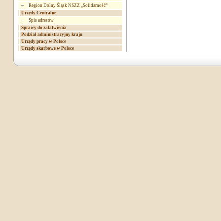
Region Dolny Śląsk NSZZ „Solidarność”
Urzędy Centralne
Spis adresów
Sprawy do załatwienia
Podział administracyjny kraju
Urzędy pracy w Polsce
Urzędy skarbowe w Polsce