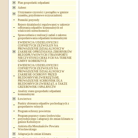
Plan gospodarki odpadami
Azbest
Utrzymanie czystości i porządku w gminie
(szamba, przydomowe oczyszczalnie)
Pomniki przyrody
Rejestr działalności regulowanej w zakresie
odbierania odpadów komunalnych od
właścicieli nieruchomości
Sprawozdania z realizacji zadań z zakresu
gospodarowania odpadami komunalnymi
EWIDENCJA UDZIELONYCH I
COFNIETYCH ZEZWOLEŃ NA
PROWADZENIE DZIAŁALNOSCI W
ZAKRESIE OPRÓŻNIANIA ZBIORNIKÓW
BEZODPŁYWOWYCH I TRANSPORTU
NIECZYSTOŚCI CIEKŁYCH NA TERENIE
GMINY KOBIERZYCE
EWIDENCJA UDZIELONYCH I
COFNIETYCH ZEZWOLEŃ NA
PROWADZENIE DZIAŁALNOSCI W
ZAKRESIE OCHRONY PRZED
BEZDOMNYMI ZWIERZĘTAMI,
PROWADZENIE SCHRONISK DLA
BEZDOMNYCH ZWIERZĄT, A TAKŻE
GRZEBOWISK I SPALRNI ZW
Analizy stanu gospodarki odpadami
komunalnymi
Łowiectwo
Punkty zbierania odpadów pochodzących z
gospodarstw rolnych
Program ochrony powietrza
Program poprawy stanu środowiska
przyrodniczego i adaptacji do zmian klimatu w
gminie Kobierzyce
Ankieta dla Mieszkańców Powiatu
Wrocławskiego
Adaptacja do zmian klimatu