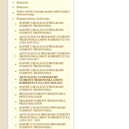
Ekoportal
Rolnictwo
Punkty zbiórki zużytego sprzętu elektrycznego i
elektronicznego
Program ochrony środowiska
RAPORT Z REALIZACJI PROGRAMU
OCHRONY ŚRODOWISKA
RAPORT Z REALIZACJI PROGRAMU
OCHRONY ŚRODOWISKA
AKTUALIZACJA PROGRAMU OCHRONY
ŚRODOWISKA GMINY KOBIERZYCE NA
LATA 2010-2013
RAPORT Z REALIZACJI PROGRAMU
OCHRONY ŚRODOWISKA
AKTUALIZACJA PROGRAMU OCHRONY
ŚRODOWISKA GMINY KOBIERZYCE NA
LATA 2014-2017
RAPORT Z REALIZACJI PROGRAMU
OCHRONY ŚRODOWISKA
RAPORT Z REALIZACJI PROGRAMU
OCHRONY ŚRODOWISKA
AKTUALIZACJA PROGRAMU
OCHRONY ŚRODOWISKA GMINY
KOBIERZYCE NA LATA 2018-2021
RAPORT Z REALIZACJI PROGRAMU
OCHRONY ŚRODOWISKA
PROGRAM OCHRONY ŚRODOWISKA
PRZED HAŁASEM
PROGRAM OCHRONY ŚRODOWISKA
PRZED HAŁASEM
RAPORT Z WYKONANIA PROGRAMU
OCHRONY ŚRODOWISKA
AKTUALIZACJA PROGRAMU OCHRONY
ŚRODOWISKA GMINY KOBIERZYCE NA
LATA 2022 - 2025
RAPORT Z WYKONANIA PROGRAMU
OCHRONY ŚRODOWISKA