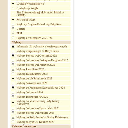
„Opieka Wytchnieniowa”
Dystrybucja Węgla
Plan Zrównoważonej Mobilności Miejskiej
(SUMP)
Rower publiczny
Rządowy Program Odbudowy Zabytków
Dotacje
PEM
Raporty z realizacji PZM MOFW
Wybory
Informacje dla wyborców niepełnosprawnych
Wybory uzupełniające do Rady Gminy
Wybory Sołtysa wsi Owsianka 2022
Wybory Sołtysa wsi Biskupice Podgórne 2022
Wybory Sołtysa wsi Pełczyce 2022
Wybory Ławników 2023
Wybory Parlamentarne 2023
Wybory do Izb Rolniczych 2023
Wybory Samorządowe 2024
Wybory do Parlamentu Europejskiego 2024
Wybory Sołtysów 2024
Wybory Prezydenta RP 2025
Wybory do Młodzieżowej Rady Gminy
Kobierzyce
Wybory Sołtysa wsi Tyniec Mały 2025
Wybory Sołtysa wsi Kuklice 2025
Wybory do Rady Seniorów Gminy Kobierzyce
Wybory sołtysa wsi Kuklice 2026
Ochrona Środowiska