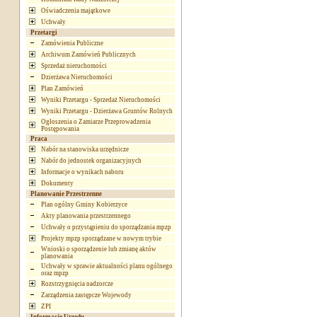
Oświadczenia majątkowe
Uchwały
Przetargi
Zamówienia Publiczne
Archiwum Zamówień Publicznych
Sprzedaż nieruchomości
Dzierżawa Nieruchomości
Plan Zamówień
Wyniki Przetargu - Sprzedaż Nieruchomości
Wyniki Przetargu - Dzierżawa Gruntów Rolnych
Ogłoszenia o Zamiarze Przeprowadzenia
Postępowania
Praca
Nabór na stanowiska urzędnicze
Nabór do jednostek organizacyjnych
Informacje o wynikach naboru
Dokumenty
Planowanie Przestrzenne
Plan ogólny Gminy Kobierzyce
Akty planowania przestrzennego
Uchwały o przystąpieniu do sporządzania mpzp
Projekty mpzp sporządzane w nowym trybie
Wnioski o sporządzenie lub zmianę aktów
planowania
Uchwały w sprawie aktualności planu ogólnego
oraz mpzp
Rozstrzygnięcia nadzorcze
Zarządzenia zastępcze Wojewody
ZPI