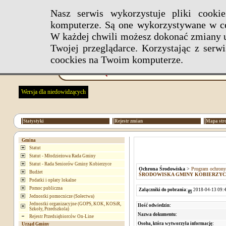
Nasz serwis wykorzystuje pliki cook
komputerze. Są one wykorzystywane w ce
W każdej chwili możesz dokonać zmiany u
Twojej przeglądarce. Korzystając z ser
coockies na Twoim komputerze.
Wersja dla niedowidzących
Statystyki
Rejestr zmian
Mapa str
Gmina
Statut
Statut - Młodzieżowa Rada Gminy
Statut - Rada Seniorów Gminy Kobierzyce
Ochrona Środowiska
>
Program ochrony
Budżet
ŚRODOWISKA GMINY KOBIERZYCE 
Podatki i opłaty lokalne
Pomoc publiczna
Załączniki do pobrania:
2018-04-13 09:4
Jednostki pomocnicze (Sołectwa)
Jednostki organizacyjne (GOPS, KOK, KOSiR,
Ilość odwiedzin:
Szkoły, Przedszkola)
Nazwa dokumentu:
Rejestr Przedsiębiorców On-Line
Osoba, która wytworzyła informację:
Urząd Gminy