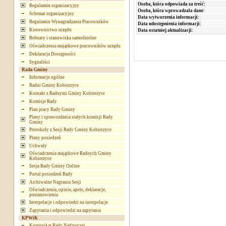
Osoba, która odpowiada za treść:
Regulamin organizacyjny
Osoba, która wprowadzała dane:
Schemat organizacyjny
Data wytworzenia informacji:
Regulamin Wynagradzania Pracowników
Data udostępnienia informacji:
Kierownictwo urzędu
Data ostatniej aktualizacji:
Referaty i stanowiska samodzielne
Oświadczenia majątkowe pracowników urzędu
Deklaracja Dostępności
Sygnaliści
Rada Gminy
Informacje ogólne
Radni Gminy Kobierzyce
Kontakt z Radnymi Gminy Kobierzyce
Komisje Rady
Plan pracy Rady Gminy
Plany i sprawozdania stałych komisji Rady
Gminy
Protokoły z Sesji Rady Gminy Kobierzyce
Plany posiedzeń
Uchwały
Oświadczenia majątkowe Radnych Gminy
Kobierzyce
Sesja Rady Gminy Online
Portal posiedzeń Rady
Archiwalne Nagrania Sesji
Oświadczenia, opinie, apele, deklaracje,
postanowienia
Interpelacje i odpowiedzi na interpelacje
Zapytania i odpowiedzi na zapytania
KPWiK
Komunikat Rady Nadzorczej