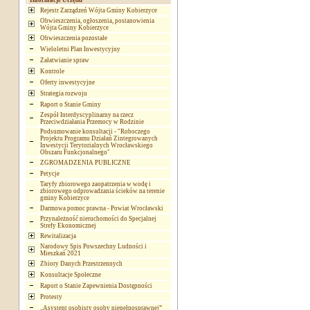
Informacje Urzędu
Rejestr Zarządzeń Wójta Gminy Kobierzyce
Obwieszczenia, ogłoszenia, postanowienia
Wójta Gminy Kobierzyce
Obwieszczenia pozostałe
Wieloletni Plan Inwestycyjny
Załatwianie spraw
Kontrole
Oferty inwestycyjne
Strategia rozwoju
Raport o Stanie Gminy
Zespół Interdyscyplinarny na rzecz
Przeciwdziałania Przemocy w Rodzinie
Podsumowanie konsultacji - "Roboczego
Projektu Programu Działań Zintegrowanych
Inwestycji Terytorialnych Wrocławskiego
Obszaru Funkcjonalnego"
ZGROMADZENIA PUBLICZNE
Petycje
Taryfy zbiorowego zaopatrzenia w wodę i
zbiorowego odprowadzania ścieków na terenie
gminy Kobierzyce
Darmowa pomoc prawna - Powiat Wrocławski
Przynależność nieruchomości do Specjalnej
Strefy Ekonomicznej
Rewitalizacja
Narodowy Spis Powszechny Ludności i
Mieszkań 2021
Zbiory Danych Przestrzennych
Konsultacje Społeczne
Raport o Stanie Zapewnienia Dostępności
Protesty
„Asystent osobisty osoby niepełnosprawnej”