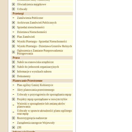
Oświadczenia majątkowe
Uchwały
Przetargi
Zamówienia Publiczne
Archiwum Zamówień Publicznych
Sprzedaż nieruchomości
Dzierżawa Nieruchomości
Plan Zamówień
Wyniki Przetargu - Sprzedaż Nieruchomości
Wyniki Przetargu - Dzierżawa Gruntów Rolnych
Ogłoszenia o Zamiarze Przeprowadzenia
Postępowania
Praca
Nabór na stanowiska urzędnicze
Nabór do jednostek organizacyjnych
Informacje o wynikach naboru
Dokumenty
Planowanie Przestrzenne
Plan ogólny Gminy Kobierzyce
Akty planowania przestrzennego
Uchwały o przystąpieniu do sporządzania mpzp
Projekty mpzp sporządzane w nowym trybie
Wnioski o sporządzenie lub zmianę aktów
planowania
Uchwały w sprawie aktualności planu ogólnego
oraz mpzp
Rozstrzygnięcia nadzorcze
Zarządzenia zastępcze Wojewody
ZPI