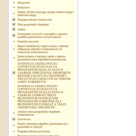
Ekoportal
Rolnictwo
Punkty zbiórki zużytego sprzętu elektrycznego i
elektronicznego
Program ochrony środowiska
Plan gospodarki odpadami
Azbest
Utrzymanie czystości i porządku w gminie
(szamba, przydomowe oczyszczalnie)
Pomniki przyrody
Rejestr działalności regulowanej w zakresie
odbierania odpadów komunalnych od
właścicieli nieruchomości
Sprawozdania z realizacji zadań z zakresu
gospodarowania odpadami komunalnymi
EWIDENCJA UDZIELONYCH I
COFNIETYCH ZEZWOLEŃ NA
PROWADZENIE DZIAŁALNOSCI W
ZAKRESIE OPRÓŻNIANIA ZBIORNIKÓW
BEZODPŁYWOWYCH I TRANSPORTU
NIECZYSTOŚCI CIEKŁYCH NA TERENIE
GMINY KOBIERZYCE
EWIDENCJA UDZIELONYCH I
COFNIETYCH ZEZWOLEŃ NA
PROWADZENIE DZIAŁALNOSCI W
ZAKRESIE OCHRONY PRZED
BEZDOMNYMI ZWIERZĘTAMI,
PROWADZENIE SCHRONISK DLA
BEZDOMNYCH ZWIERZĄT, A TAKŻE
GRZEBOWISK I SPALRNI ZW
Analizy stanu gospodarki odpadami
komunalnymi
Łowiectwo
Punkty zbierania odpadów pochodzących z
gospodarstw rolnych
Program ochrony powietrza