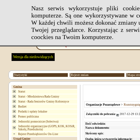
Nasz serwis wykorzystuje pliki cook
komputerze. Są one wykorzystywane w ce
W każdej chwili możesz dokonać zmiany u
Twojej przeglądarce. Korzystając z ser
coockies na Twoim komputerze.
Wersja dla niedowidzących
Statystyki
Rejestr zmian
Mapa str
Gmina
Statut
Statut - Młodzieżowa Rada Gminy
Statut - Rada Seniorów Gminy Kobierzyce
Organizacje Pozarządowe
>
Rozstrzygni
Budżet
Podatki i opłaty lokalne
Załączniki do pobrania:
2017-12-29 13:2
Pomoc publiczna
Jednostki pomocnicze (Sołectwa)
Ilość odwiedzin:
Jednostki organizacyjne (GOPS, KOK, KOSiR,
Nazwa dokumentu:
Szkoły, Przedszkola)
Skrócony opis:
Rejestr Przedsiębiorców On-Line
Urząd Gminy
Osoba, która wytworzyła informację: