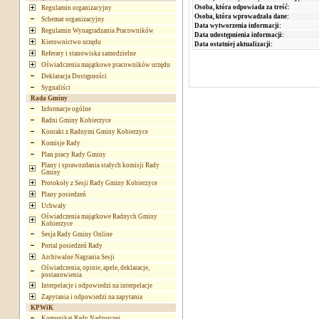
Osoba, która odpowiada za treść:
Regulamin organizacyjny
Osoba, która wprowadzała dane:
Schemat organizacyjny
Data wytworzenia informacji:
Regulamin Wynagradzania Pracowników
Data udostępnienia informacji:
Kierownictwo urzędu
Data ostatniej aktualizacji:
Referaty i stanowiska samodzielne
Oświadczenia majątkowe pracowników urzędu
Deklaracja Dostępności
Sygnaliści
Rada Gminy
Informacje ogólne
Radni Gminy Kobierzyce
Kontakt z Radnymi Gminy Kobierzyce
Komisje Rady
Plan pracy Rady Gminy
Plany i sprawozdania stałych komisji Rady
Gminy
Protokoły z Sesji Rady Gminy Kobierzyce
Plany posiedzeń
Uchwały
Oświadczenia majątkowe Radnych Gminy
Kobierzyce
Sesja Rady Gminy Online
Portal posiedzeń Rady
Archiwalne Nagrania Sesji
Oświadczenia, opinie, apele, deklaracje,
postanowienia
Interpelacje i odpowiedzi na interpelacje
Zapytania i odpowiedzi na zapytania
KPWiK
Komunikat Rady Nadzorczej