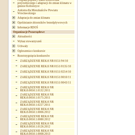
Program poprawy stanu środowiska
przyrodniczego i adaptacji do zmian klimatu w
gminie Kobierzyce
Ankieta dla Mieszkańców Powiatu
Wrocławskiego
Adaptacja do zmian klimatu
Opróżnianie zbiorników bezodpływowych
Informacje RDOŚ
Organizacje Pozarządowe
Aktualności
Wykaz stowarzyszeń
Uchwały
Ogłoszenia o konkursie
Rozstrzygnięcia konkursów
ZARZĄDZENIE REKiS NR 0151/94/10
ZARZĄDZENIE REKiS NR 0151/0135/10
ZARZĄDZENIE REKiS NR 0151/0254/10
ZARZĄDZENIE REKiS NR 0151/0010/11
ZARZĄDZENIE REKiS NR 0151/0043/11
ZARZĄDZENIE REKiS NR
REKiS.0050.1.0132.2011
ZARZĄDZENIE REKiS NR
REKiS.0050.1.0175.2011
ZARZĄDZENIE REKiS NR
REKiS.0050.1.0227.2011
ZARZĄDZENIE REKiS NR
REKiS.0050.1.0006.2012
ZARZĄDZENIE REKiS NR
REKiS.0050.1.0080.2012
ZARZĄDZENIE REKiS NR
REKiS.0050.1.0126.2012
ZARZĄDZENIE REKiS NR
REKiS.0050.1.0008.2013