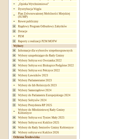
„Opieka Wytchnieniowa”
Dystrybucja Węgla
Plan Zrównoważonej Mobilności Miejskiej
(SUMP)
Rower publiczny
Rządowy Program Odbudowy Zabytków
Dotacje
PEM
Raporty z realizacji PZM MOFW
Wybory
Informacje dla wyborców niepełnosprawnych
Wybory uzupełniające do Rady Gminy
Wybory Sołtysa wsi Owsianka 2022
Wybory Sołtysa wsi Biskupice Podgórne 2022
Wybory Sołtysa wsi Pełczyce 2022
Wybory Ławników 2023
Wybory Parlamentarne 2023
Wybory do Izb Rolniczych 2023
Wybory Samorządowe 2024
Wybory do Parlamentu Europejskiego 2024
Wybory Sołtysów 2024
Wybory Prezydenta RP 2025
Wybory do Młodzieżowej Rady Gminy
Kobierzyce
Wybory Sołtysa wsi Tyniec Mały 2025
Wybory Sołtysa wsi Kuklice 2025
Wybory do Rady Seniorów Gminy Kobierzyce
Wybory sołtysa wsi Kuklice 2026
Ochrona Środowiska