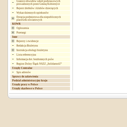
Granice obwodów szkół podstawowych
prowadzonych przez Gminę Kobierzyce
Rejestr żłobków i klubów dziecięcych
Wykaz dziennych opiekunów
Dotacja podmiotowa dla niepublicznych
placówek oświatowych
KOWR
Ogłoszenia
Przetargi
Inne
Rejestry i ewidencje
Redakcja Biuletynu
Instrukcja obsługi biuletynu
Lista referencyjna
Informacja dot. bezdomnych psów
Region Dolny Śląsk NSZZ „Solidarność”
Urzędy Centralne
Spis adresów
Sprawy do załatwienia
Podział administracyjny kraju
Urzędy pracy w Polsce
Urzędy skarbowe w Polsce