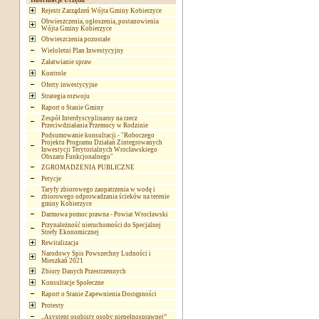
Informacje Urzędu
Rejestr Zarządzeń Wójta Gminy Kobierzyce
Obwieszczenia, ogłoszenia, postanowienia
Wójta Gminy Kobierzyce
Obwieszczenia pozostałe
Wieloletni Plan Inwestycyjny
Załatwianie spraw
Kontrole
Oferty inwestycyjne
Strategia rozwoju
Raport o Stanie Gminy
Zespół Interdyscyplinarny na rzecz
Przeciwdziałania Przemocy w Rodzinie
Podsumowanie konsultacji - "Roboczego
Projektu Programu Działań Zintegrowanych
Inwestycji Terytorialnych Wrocławskiego
Obszaru Funkcjonalnego"
ZGROMADZENIA PUBLICZNE
Petycje
Taryfy zbiorowego zaopatrzenia w wodę i
zbiorowego odprowadzania ścieków na terenie
gminy Kobierzyce
Darmowa pomoc prawna - Powiat Wrocławski
Przynależność nieruchomości do Specjalnej
Strefy Ekonomicznej
Rewitalizacja
Narodowy Spis Powszechny Ludności i
Mieszkań 2021
Zbiory Danych Przestrzennych
Konsultacje Społeczne
Raport o Stanie Zapewnienia Dostępności
Protesty
„Asystent osobisty osoby niepełnosprawnej”