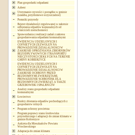
Plan gospodarki odpadami
Azbest
Utrzymanie czystości i porządku w gminie
(szamba, przydomowe oczyszczalnie)
Pomniki przyrody
Rejestr działalności regulowanej w zakresie
odbierania odpadów komunalnych od
właścicieli nieruchomości
Sprawozdania z realizacji zadań z zakresu
gospodarowania odpadami komunalnymi
EWIDENCJA UDZIELONYCH I
COFNIETYCH ZEZWOLEŃ NA
PROWADZENIE DZIAŁALNOSCI W
ZAKRESIE OPRÓŻNIANIA ZBIORNIKÓW
BEZODPŁYWOWYCH I TRANSPORTU
NIECZYSTOŚCI CIEKŁYCH NA TERENIE
GMINY KOBIERZYCE
EWIDENCJA UDZIELONYCH I
COFNIETYCH ZEZWOLEŃ NA
PROWADZENIE DZIAŁALNOSCI W
ZAKRESIE OCHRONY PRZED
BEZDOMNYMI ZWIERZĘTAMI,
PROWADZENIE SCHRONISK DLA
BEZDOMNYCH ZWIERZĄT, A TAKŻE
GRZEBOWISK I SPALRNI ZW
Analizy stanu gospodarki odpadami
komunalnymi
Łowiectwo
Punkty zbierania odpadów pochodzących z
gospodarstw rolnych
Program ochrony powietrza
Program poprawy stanu środowiska
przyrodniczego i adaptacji do zmian klimatu w
gminie Kobierzyce
Ankieta dla Mieszkańców Powiatu
Wrocławskiego
Adaptacja do zmian klimatu