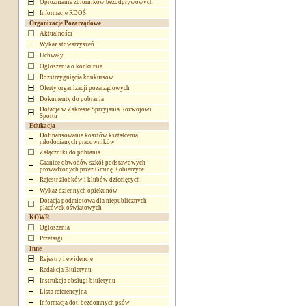
Opróżnianie zbiorników bezodpływowych
Informacje RDOŚ
Organizacje Pozarządowe
Aktualności
Wykaz stowarzyszeń
Uchwały
Ogłoszenia o konkursie
Rozstrzygnięcia konkursów
Oferty organizacji pozarządowych
Dokumenty do pobrania
Dotacje w Zakresie Sprzyjania Rozwojowi
Sportu
Edukacja
Dofinansowanie kosztów kształcenia
młodocianych pracowników
Załączniki do pobrania
Granice obwodów szkół podstawowych
prowadzonych przez Gminę Kobierzyce
Rejestr żłobków i klubów dziecięcych
Wykaz dziennych opiekunów
Dotacja podmiotowa dla niepublicznych
placówek oświatowych
KOWR
Ogłoszenia
Przetargi
Inne
Rejestry i ewidencje
Redakcja Biuletynu
Instrukcja obsługi biuletynu
Lista referencyjna
Informacja dot. bezdomnych psów