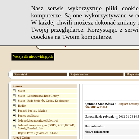
Nasz serwis wykorzystuje pliki cook
komputerze. Są one wykorzystywane w ce
W każdej chwili możesz dokonać zmiany u
Twojej przeglądarce. Korzystając z ser
coockies na Twoim komputerze.
Wersja dla niedowidzących
Statystyki
Rejestr zmian
Mapa str
Gmina
Statut
Statut - Młodzieżowa Rada Gminy
Statut - Rada Seniorów Gminy Kobierzyce
Ochrona Środowiska
>
Program ochrony
Budżet
ŚRODOWISKA
Podatki i opłaty lokalne
Pomoc publiczna
Załączniki do pobrania:
2012-01-23 14:5
Jednostki pomocnicze (Sołectwa)
Jednostki organizacyjne (GOPS, KOK, KOSiR,
Ilość odwiedzin:
Szkoły, Przedszkola)
Nazwa dokumentu:
Rejestr Przedsiębiorców On-Line
Urząd Gminy