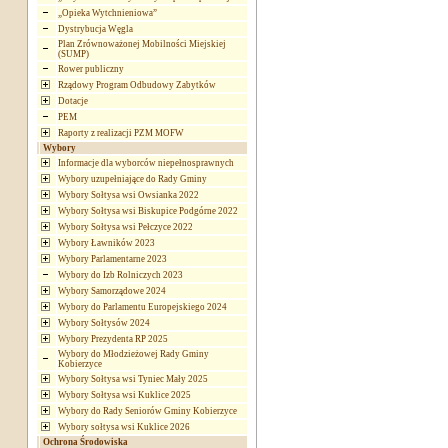
„Opieka Wytchnieniowa”
Dystrybucja Węgla
Plan Zrównoważonej Mobilności Miejskiej
(SUMP)
Rower publiczny
Rządowy Program Odbudowy Zabytków
Dotacje
PEM
Raporty z realizacji PZM MOFW
Wybory
Informacje dla wyborców niepełnosprawnych
Wybory uzupełniające do Rady Gminy
Wybory Sołtysa wsi Owsianka 2022
Wybory Sołtysa wsi Biskupice Podgórne 2022
Wybory Sołtysa wsi Pełczyce 2022
Wybory Ławników 2023
Wybory Parlamentarne 2023
Wybory do Izb Rolniczych 2023
Wybory Samorządowe 2024
Wybory do Parlamentu Europejskiego 2024
Wybory Sołtysów 2024
Wybory Prezydenta RP 2025
Wybory do Młodzieżowej Rady Gminy
Kobierzyce
Wybory Sołtysa wsi Tyniec Mały 2025
Wybory Sołtysa wsi Kuklice 2025
Wybory do Rady Seniorów Gminy Kobierzyce
Wybory sołtysa wsi Kuklice 2026
Ochrona Środowiska