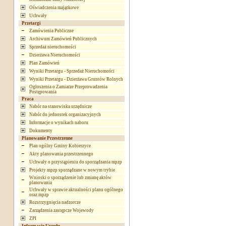
Oświadczenia majątkowe
Uchwały
Przetargi
Zamówienia Publiczne
Archiwum Zamówień Publicznych
Sprzedaż nieruchomości
Dzierżawa Nieruchomości
Plan Zamówień
Wyniki Przetargu - Sprzedaż Nieruchomości
Wyniki Przetargu - Dzierżawa Gruntów Rolnych
Ogłoszenia o Zamiarze Przeprowadzenia
Postępowania
Praca
Nabór na stanowiska urzędnicze
Nabór do jednostek organizacyjnych
Informacje o wynikach naboru
Dokumenty
Planowanie Przestrzenne
Plan ogólny Gminy Kobierzyce
Akty planowania przestrzennego
Uchwały o przystąpieniu do sporządzania mpzp
Projekty mpzp sporządzane w nowym trybie
Wnioski o sporządzenie lub zmianę aktów
planowania
Uchwały w sprawie aktualności planu ogólnego
oraz mpzp
Rozstrzygnięcia nadzorcze
Zarządzenia zastępcze Wojewody
ZPI