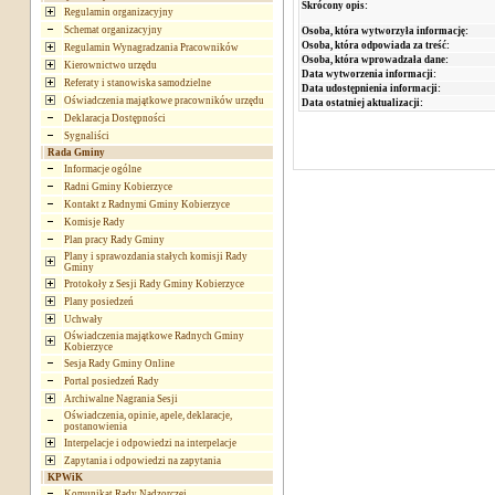
Skrócony opis:
Regulamin organizacyjny
Schemat organizacyjny
Osoba, która wytworzyła informację:
Osoba, która odpowiada za treść:
Regulamin Wynagradzania Pracowników
Osoba, która wprowadzała dane:
Kierownictwo urzędu
Data wytworzenia informacji:
Referaty i stanowiska samodzielne
Data udostępnienia informacji:
Oświadczenia majątkowe pracowników urzędu
Data ostatniej aktualizacji:
Deklaracja Dostępności
Sygnaliści
Rada Gminy
Informacje ogólne
Radni Gminy Kobierzyce
Kontakt z Radnymi Gminy Kobierzyce
Komisje Rady
Plan pracy Rady Gminy
Plany i sprawozdania stałych komisji Rady
Gminy
Protokoły z Sesji Rady Gminy Kobierzyce
Plany posiedzeń
Uchwały
Oświadczenia majątkowe Radnych Gminy
Kobierzyce
Sesja Rady Gminy Online
Portal posiedzeń Rady
Archiwalne Nagrania Sesji
Oświadczenia, opinie, apele, deklaracje,
postanowienia
Interpelacje i odpowiedzi na interpelacje
Zapytania i odpowiedzi na zapytania
KPWiK
Komunikat Rady Nadzorczej