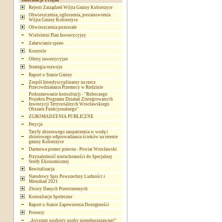
Informacje Urzędu
Rejestr Zarządzeń Wójta Gminy Kobierzyce
Obwieszczenia, ogłoszenia, postanowienia
Wójta Gminy Kobierzyce
Obwieszczenia pozostałe
Wieloletni Plan Inwestycyjny
Załatwianie spraw
Kontrole
Oferty inwestycyjne
Strategia rozwoju
Raport o Stanie Gminy
Zespół Interdyscyplinarny na rzecz
Przeciwdziałania Przemocy w Rodzinie
Podsumowanie konsultacji - "Roboczego
Projektu Programu Działań Zintegrowanych
Inwestycji Terytorialnych Wrocławskiego
Obszaru Funkcjonalnego"
ZGROMADZENIA PUBLICZNE
Petycje
Taryfy zbiorowego zaopatrzenia w wodę i
zbiorowego odprowadzania ścieków na terenie
gminy Kobierzyce
Darmowa pomoc prawna - Powiat Wrocławski
Przynależność nieruchomości do Specjalnej
Strefy Ekonomicznej
Rewitalizacja
Narodowy Spis Powszechny Ludności i
Mieszkań 2021
Zbiory Danych Przestrzennych
Konsultacje Społeczne
Raport o Stanie Zapewnienia Dostępności
Protesty
„Asystent osobisty osoby niepełnosprawnej”