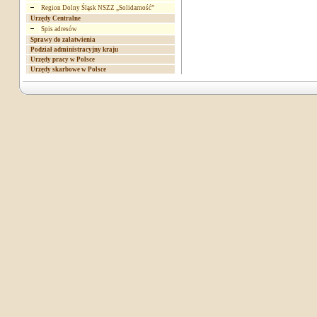
Region Dolny Śląsk NSZZ „Solidarność”
Urzędy Centralne
Spis adresów
Sprawy do załatwienia
Podział administracyjny kraju
Urzędy pracy w Polsce
Urzędy skarbowe w Polsce