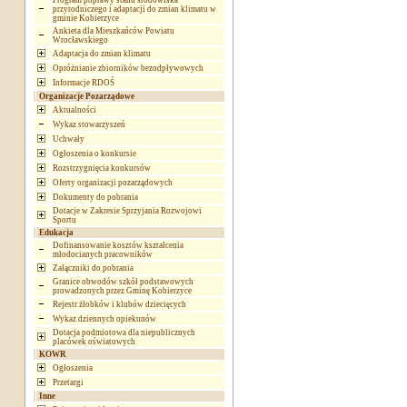
Program poprawy stanu środowiska
przyrodniczego i adaptacji do zmian klimatu w
gminie Kobierzyce
Ankieta dla Mieszkańców Powiatu
Wrocławskiego
Adaptacja do zmian klimatu
Opróżnianie zbiorników bezodpływowych
Informacje RDOŚ
Organizacje Pozarządowe
Aktualności
Wykaz stowarzyszeń
Uchwały
Ogłoszenia o konkursie
Rozstrzygnięcia konkursów
Oferty organizacji pozarządowych
Dokumenty do pobrania
Dotacje w Zakresie Sprzyjania Rozwojowi
Sportu
Edukacja
Dofinansowanie kosztów kształcenia
młodocianych pracowników
Załączniki do pobrania
Granice obwodów szkół podstawowych
prowadzonych przez Gminę Kobierzyce
Rejestr żłobków i klubów dziecięcych
Wykaz dziennych opiekunów
Dotacja podmiotowa dla niepublicznych
placówek oświatowych
KOWR
Ogłoszenia
Przetargi
Inne