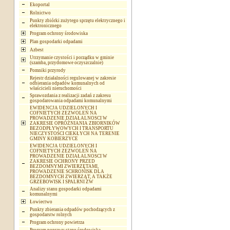
Ekoportal
Rolnictwo
Punkty zbiórki zużytego sprzętu elektrycznego i
elektronicznego
Program ochrony środowiska
Plan gospodarki odpadami
Azbest
Utrzymanie czystości i porządku w gminie
(szamba, przydomowe oczyszczalnie)
Pomniki przyrody
Rejestr działalności regulowanej w zakresie
odbierania odpadów komunalnych od
właścicieli nieruchomości
Sprawozdania z realizacji zadań z zakresu
gospodarowania odpadami komunalnymi
EWIDENCJA UDZIELONYCH I
COFNIETYCH ZEZWOLEŃ NA
PROWADZENIE DZIAŁALNOSCI W
ZAKRESIE OPRÓŻNIANIA ZBIORNIKÓW
BEZODPŁYWOWYCH I TRANSPORTU
NIECZYSTOŚCI CIEKŁYCH NA TERENIE
GMINY KOBIERZYCE
EWIDENCJA UDZIELONYCH I
COFNIETYCH ZEZWOLEŃ NA
PROWADZENIE DZIAŁALNOSCI W
ZAKRESIE OCHRONY PRZED
BEZDOMNYMI ZWIERZĘTAMI,
PROWADZENIE SCHRONISK DLA
BEZDOMNYCH ZWIERZĄT, A TAKŻE
GRZEBOWISK I SPALRNI ZW
Analizy stanu gospodarki odpadami
komunalnymi
Łowiectwo
Punkty zbierania odpadów pochodzących z
gospodarstw rolnych
Program ochrony powietrza