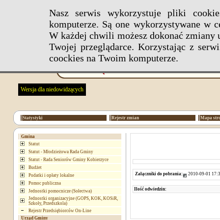
Nasz serwis wykorzystuje pliki cook
komputerze. Są one wykorzystywane w ce
W każdej chwili możesz dokonać zmiany u
Twojej przeglądarce. Korzystając z ser
coockies na Twoim komputerze.
Wersja dla niedowidzących
Statystyki
Rejestr zmian
Mapa str
Gmina
Statut
Statut - Młodzieżowa Rada Gminy
Statut - Rada Seniorów Gminy Kobierzyce
Budżet
Załączniki do pobrania:
2010-09-01 17:3
Podatki i opłaty lokalne
Pomoc publiczna
Ilość odwiedzin:
Jednostki pomocnicze (Sołectwa)
Jednostki organizacyjne (GOPS, KOK, KOSiR,
Szkoły, Przedszkola)
Rejestr Przedsiębiorców On-Line
Urząd Gminy