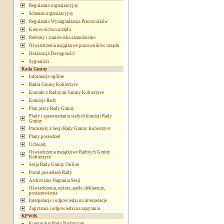
Regulamin organizacyjny
Schemat organizacyjny
Regulamin Wynagradzania Pracowników
Kierownictwo urzędu
Referaty i stanowiska samodzielne
Oświadczenia majątkowe pracowników urzędu
Deklaracja Dostępności
Sygnaliści
Rada Gminy
Informacje ogólne
Radni Gminy Kobierzyce
Kontakt z Radnymi Gminy Kobierzyce
Komisje Rady
Plan pracy Rady Gminy
Plany i sprawozdania stałych komisji Rady
Gminy
Protokoły z Sesji Rady Gminy Kobierzyce
Plany posiedzeń
Uchwały
Oświadczenia majątkowe Radnych Gminy
Kobierzyce
Sesja Rady Gminy Online
Portal posiedzeń Rady
Archiwalne Nagrania Sesji
Oświadczenia, opinie, apele, deklaracje,
postanowienia
Interpelacje i odpowiedzi na interpelacje
Zapytania i odpowiedzi na zapytania
KPWiK
Komunikat Rady Nadzorczej