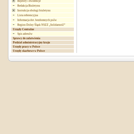
Rejestry i ewidencje
Redakcja Biuletynu
Instrukcja obsługi biuletynu
Lista referencyjna
Informacja dot. bezdomnych psów
Region Dolny Śląsk NSZZ „Solidarność”
Urzędy Centralne
Spis adresów
Sprawy do załatwienia
Podział administracyjny kraju
Urzędy pracy w Polsce
Urzędy skarbowe w Polsce