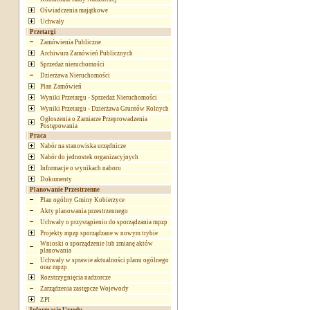
Oświadczenia majątkowe
Uchwały
Przetargi
Zamówienia Publiczne
Archiwum Zamówień Publicznych
Sprzedaż nieruchomości
Dzierżawa Nieruchomości
Plan Zamówień
Wyniki Przetargu - Sprzedaż Nieruchomości
Wyniki Przetargu - Dzierżawa Gruntów Rolnych
Ogłoszenia o Zamiarze Przeprowadzenia
Postępowania
Praca
Nabór na stanowiska urzędnicze
Nabór do jednostek organizacyjnych
Informacje o wynikach naboru
Dokumenty
Planowanie Przestrzenne
Plan ogólny Gminy Kobierzyce
Akty planowania przestrzennego
Uchwały o przystąpieniu do sporządzania mpzp
Projekty mpzp sporządzane w nowym trybie
Wnioski o sporządzenie lub zmianę aktów
planowania
Uchwały w sprawie aktualności planu ogólnego
oraz mpzp
Rozstrzygnięcia nadzorcze
Zarządzenia zastępcze Wojewody
ZPI