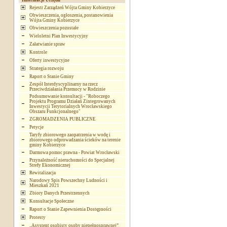
Informacje Urzędu
Rejestr Zarządzeń Wójta Gminy Kobierzyce
Obwieszczenia, ogłoszenia, postanowienia
Wójta Gminy Kobierzyce
Obwieszczenia pozostałe
Wieloletni Plan Inwestycyjny
Załatwianie spraw
Kontrole
Oferty inwestycyjne
Strategia rozwoju
Raport o Stanie Gminy
Zespół Interdyscyplinarny na rzecz
Przeciwdziałania Przemocy w Rodzinie
Podsumowanie konsultacji - "Roboczego
Projektu Programu Działań Zintegrowanych
Inwestycji Terytorialnych Wrocławskiego
Obszaru Funkcjonalnego"
ZGROMADZENIA PUBLICZNE
Petycje
Taryfy zbiorowego zaopatrzenia w wodę i
zbiorowego odprowadzania ścieków na terenie
gminy Kobierzyce
Darmowa pomoc prawna - Powiat Wrocławski
Przynależność nieruchomości do Specjalnej
Strefy Ekonomicznej
Rewitalizacja
Narodowy Spis Powszechny Ludności i
Mieszkań 2021
Zbiory Danych Przestrzennych
Konsultacje Społeczne
Raport o Stanie Zapewnienia Dostępności
Protesty
„Asystent osobisty osoby niepełnosprawnej”