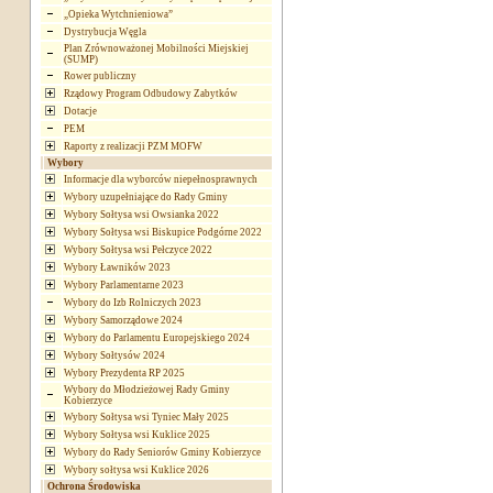
„Opieka Wytchnieniowa”
Dystrybucja Węgla
Plan Zrównoważonej Mobilności Miejskiej
(SUMP)
Rower publiczny
Rządowy Program Odbudowy Zabytków
Dotacje
PEM
Raporty z realizacji PZM MOFW
Wybory
Informacje dla wyborców niepełnosprawnych
Wybory uzupełniające do Rady Gminy
Wybory Sołtysa wsi Owsianka 2022
Wybory Sołtysa wsi Biskupice Podgórne 2022
Wybory Sołtysa wsi Pełczyce 2022
Wybory Ławników 2023
Wybory Parlamentarne 2023
Wybory do Izb Rolniczych 2023
Wybory Samorządowe 2024
Wybory do Parlamentu Europejskiego 2024
Wybory Sołtysów 2024
Wybory Prezydenta RP 2025
Wybory do Młodzieżowej Rady Gminy
Kobierzyce
Wybory Sołtysa wsi Tyniec Mały 2025
Wybory Sołtysa wsi Kuklice 2025
Wybory do Rady Seniorów Gminy Kobierzyce
Wybory sołtysa wsi Kuklice 2026
Ochrona Środowiska